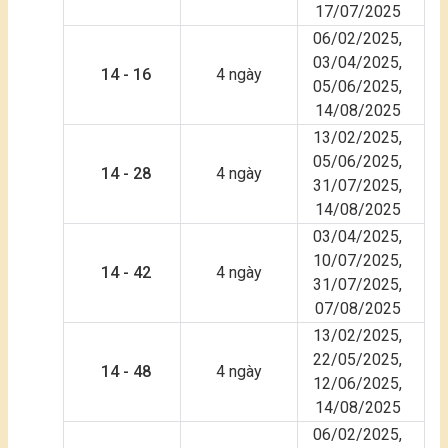
17/07/2025
06/02/2025,
03/04/2025,
14 - 16
4 ngày
05/06/2025,
14/08/2025
13/02/2025,
05/06/2025,
14 - 28
4 ngày
31/07/2025,
14/08/2025
03/04/2025,
10/07/2025,
14 - 42
4 ngày
31/07/2025,
07/08/2025
13/02/2025,
22/05/2025,
14 - 48
4 ngày
12/06/2025,
14/08/2025
06/02/2025,