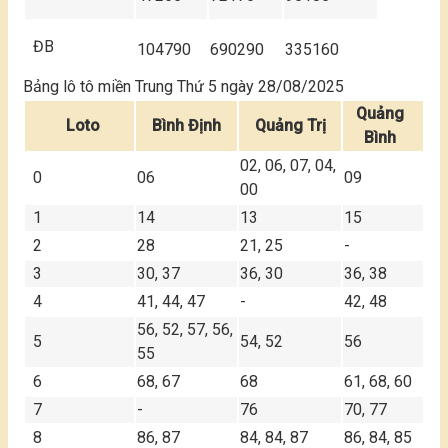
ĐB
104790
690290
335160
Bảng lô tô miền Trung Thứ 5 ngày 28/08/2025
Quảng
Loto
Bình Định
Quảng Trị
Bình
02, 06, 07, 04,
0
06
09
00
1
14
13
15
2
28
21, 25
-
3
30, 37
36, 30
36, 38
4
41, 44, 47
-
42, 48
56, 52, 57, 56,
5
54, 52
56
55
6
68, 67
68
61, 68,
60
7
-
76
70, 77
8
86, 87
84, 84, 87
86, 84, 85