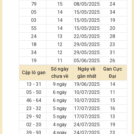
79
15
08/05/2025
24
05
14
15/05/2025
34
03
14
15/05/2025
19
55
14
15/05/2025
20
24
13
22/05/2025
28
18
12
29/05/2025
23
34
12
29/05/2025
31
19
11
05/06/2025
26
Số ngày
Ngày về
Gan Cực
Cặp lô gan
chưa về
gần nhất
Đại
13 - 31
9
ngày
19/06/2025
14
05 - 50
6
ngày
10/07/2025
11
46 - 64
6
ngày
10/07/2025
15
23 - 32
5
ngày
17/07/2025
16
29 - 92
5
ngày
17/07/2025
13
02 - 20
4
ngày
24/07/2025
19
39 - 93
4
ngày
24/07/2025
23