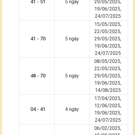
41 - 51
5 ngày
29/05/2025,
19/06/2025,
24/07/2025
15/05/2025,
22/05/2025,
41 - 70
5 ngày
29/05/2025,
19/06/2025,
24/07/2025
08/05/2025,
22/05/2025,
48 - 70
5 ngày
29/05/2025,
19/06/2025,
14/08/2025
17/04/2025,
12/06/2025,
04 - 41
4 ngày
19/06/2025,
24/07/2025
06/02/2025,