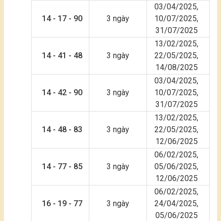
03/04/2025,
14 - 17 - 90
3 ngày
10/07/2025,
31/07/2025
13/02/2025,
14 - 41 - 48
3 ngày
22/05/2025,
14/08/2025
03/04/2025,
14 - 42 - 90
3 ngày
10/07/2025,
31/07/2025
13/02/2025,
14 - 48 - 83
3 ngày
22/05/2025,
12/06/2025
06/02/2025,
14 - 77 - 85
3 ngày
05/06/2025,
12/06/2025
06/02/2025,
16 - 19 - 77
3 ngày
24/04/2025,
05/06/2025