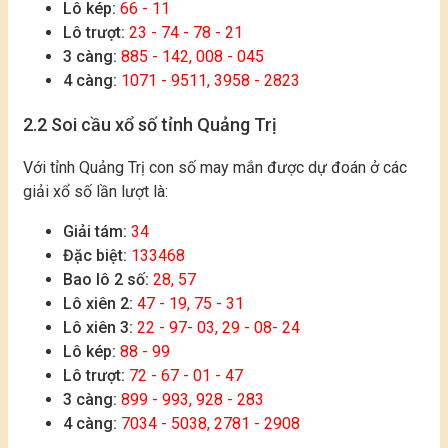
Lô kép:
66 - 11
Lô trượt:
23 - 74 - 78 - 21
3 càng:
885 - 142, 008 - 045
4 càng:
1071 - 9511, 3958 - 2823
2.2 Soi cầu xổ số tỉnh Quảng Trị
Với tỉnh Quảng Trị con số may mắn được dự đoán ở các
giải xổ số lần lượt là:
Giải tám:
34
Đặc biệt:
133468
Bao lô 2 số:
28, 57
Lô xiên 2:
47 - 19, 75 - 31
Lô xiên 3:
22 - 97- 03, 29 - 08- 24
Lô kép:
88 - 99
Lô trượt:
72 - 67 - 01 - 47
3 càng:
899 - 993, 928 - 283
4 càng:
7034 - 5038, 2781 - 2908