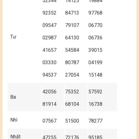
52344
14125
19884
92352
84713
97768
09547
79107
06770
Tư
02987
64130
06736
41657
54584
39015
03330
80787
04199
94537
27054
15148
42056
75352
57592
Ba
81914
68104
16738
Nhì
07567
51500
78277
Nhất
47255
72176
95185