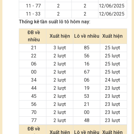
11 - 77
2
2
12/06/2025
11 - 33
2
2
12/06/2025
Thống kê tần suất lô tô hôm nay:
ĐB về
Xuất hiện
Lô về nhiều
Xuất hiện
nhiều
21
3 lượt
85
25 lượt
22
2 lượt
56
25 lượt
06
2 lượt
16
25 lượt
00
2 lượt
67
25 lượt
34
2 lượt
06
24 lượt
44
2 lượt
19
23 lượt
45
2 lượt
53
23 lượt
56
2 lượt
21
23 lượt
70
2 lượt
00
23 lượt
77
2 lượt
48
23 lượt
ĐB về
Xuất hiện
Lô về nhiều
Xuất hiện