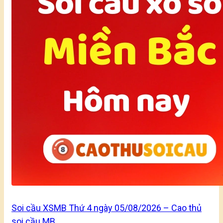
Soi cầu XSMB Thứ 4 ngày 05/08/2026 – Cao thủ
soi cầu MB