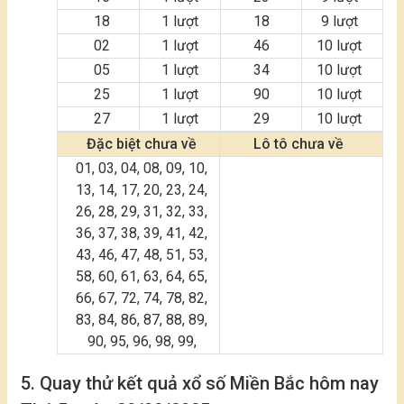
18
1 lượt
18
9 lượt
02
1 lượt
46
10 lượt
05
1 lượt
34
10 lượt
25
1 lượt
90
10 lượt
27
1 lượt
29
10 lượt
Đặc biệt chưa về
Lô tô chưa về
01, 03, 04, 08, 09, 10,
13, 14, 17, 20, 23, 24,
26, 28, 29, 31, 32, 33,
36, 37, 38, 39, 41, 42,
43, 46, 47, 48, 51, 53,
58, 60, 61, 63, 64, 65,
66, 67, 72, 74, 78, 82,
83, 84, 86, 87, 88, 89,
90, 95, 96, 98, 99,
5. Quay thử kết quả xổ số Miền Bắc hôm nay