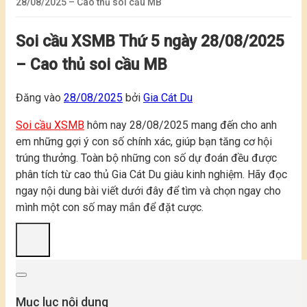
28/08/2025 – Cao thủ soi cầu MB
Soi cầu XSMB Thứ 5 ngày 28/08/2025
– Cao thủ soi cầu MB
Đăng vào
28/08/2025
bởi
Gia Cát Du
Soi cầu XSMB
hôm nay
28/08/2025
mang đến cho anh
em những gợi ý con số chính xác, giúp bạn tăng cơ hội
trúng thưởng. Toàn bộ những con số dự đoán đều được
phân tích từ cao thủ Gia Cát Du giàu kinh nghiệm. Hãy đọc
ngay nội dung bài viết dưới đây để tìm và chọn ngay cho
mình một con số may mắn để đặt cược.
Mục lục nội dung