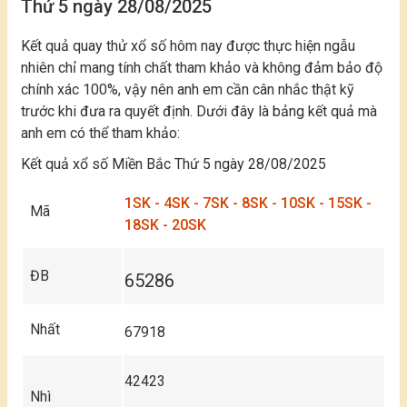
Thứ 5 ngày 28/08/2025
Kết quả quay thử xổ số hôm nay được thực hiện ngẫu
nhiên chỉ mang tính chất tham khảo và không đảm bảo độ
chính xác 100%, vậy nên anh em cần cân nhắc thật kỹ
trước khi đưa ra quyết định. Dưới đây là bảng kết quả mà
anh em có thể tham khảo:
Kết quả xổ số Miền Bắc Thứ 5 ngày 28/08/2025
1SK
-
4SK
-
7SK
-
8SK
-
10SK
-
15SK
-
Mã
18SK
-
20SK
ĐB
65286
Nhất
67918
42423
Nhì