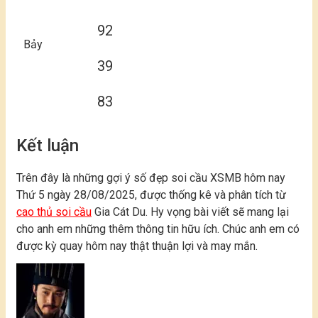
92
Bảy
39
83
Kết luận
Trên đây là những gợi ý số đẹp soi cầu XSMB hôm nay
Thứ 5
ngày 28/08/2025
, được thống kê và phân tích từ
cao thủ soi cầu
Gia Cát Du. Hy vọng bài viết sẽ mang lại
cho anh em những thêm thông tin hữu ích. Chúc anh em có
được kỳ quay hôm nay thật thuận lợi và may mắn.