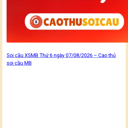
Soi cầu XSMB Thứ 6 ngày 07/08/2026 – Cao thủ
soi cầu MB