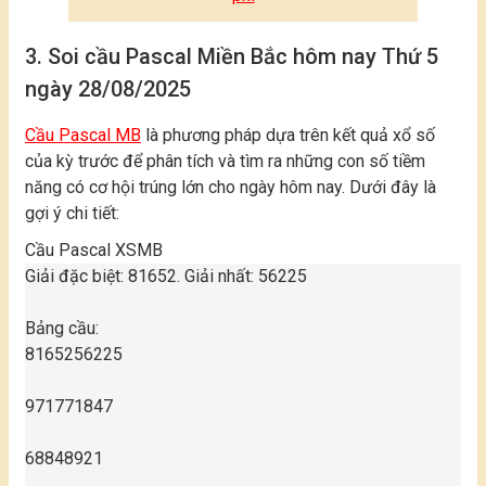
3. Soi cầu Pascal Miền Bắc hôm nay Thứ 5
ngày 28/08/2025
Cầu Pascal MB
là phương pháp dựa trên kết quả xổ số
của kỳ trước để phân tích và tìm ra những con số tiềm
năng có cơ hội trúng lớn cho ngày hôm nay. Dưới đây là
gợi ý chi tiết:
Cầu Pascal XSMB
Giải đặc biệt:
81652
. Giải nhất:
56225
Bảng cầu:
8
1
6
5
2
5
6
2
2
5
9
7
1
7
7
1
8
4
7
6
8
8
4
8
9
2
1