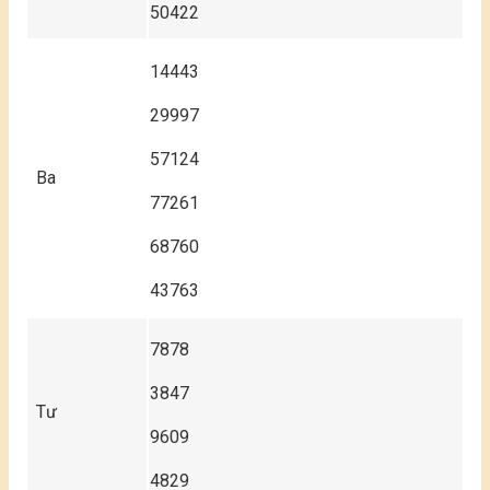
50422
14443
29997
57124
Ba
77261
68760
43763
7878
3847
Tư
9609
4829