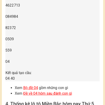
4
6
2
2
7
1
3
0
8
4
9
8
4
8
2
3
7
2
0
5
0
9
5
5
9
0
4
Kết quả tạo cầu:
04
40
Xem
Bộ đề 04
gồm những con gì
Xem
Đề về 04 hôm sau đánh con gì
4. Thống kê lô tô Miền Bắc hôm nay Thứ 5