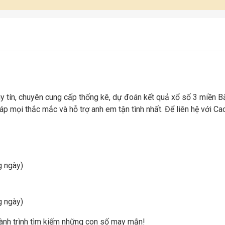
uy tín, chuyên cung cấp thống kê, dự đoán kết quả xổ số 3 miền 
áp mọi thắc mắc và hỗ trợ anh em tận tình nhất. Để liên hệ với C
g ngày)
g ngày)
hành trình tìm kiếm những con số may mắn!