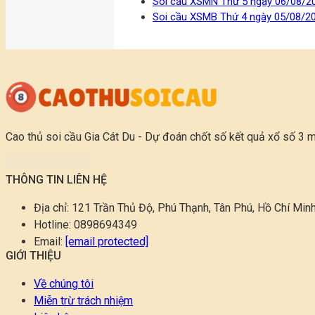
Soi cầu XSMN Thứ 5 ngày 06/08/20
Soi cầu XSMB Thứ 4 ngày 05/08/20
Cao thủ soi cầu Gia Cát Du - Dự đoán chốt số kết quả xổ số 3 m
THÔNG TIN LIÊN HỆ
Địa chỉ:
121 Trần Thủ Độ, Phú Thạnh, Tân Phú, Hồ Chí Min
Hotline:
0898694349
Email:
[email protected]
GIỚI THIỆU
Về chúng tôi
Miễn trừ trách nhiệm