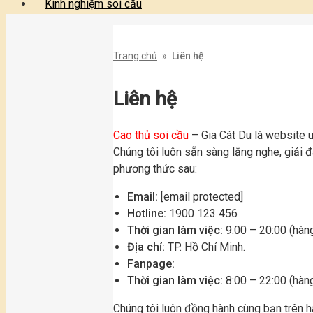
Kinh nghiệm soi cầu
Trang chủ
»
Liên hệ
Liên hệ
Cao thủ soi cầu
– Gia Cát Du là website 
Chúng tôi luôn sẵn sàng lắng nghe, giải đ
phương thức sau:
Email:
[email protected]
Hotline:
1900 123 456
Thời gian làm việc:
9:00 – 20:00 (hàn
Địa chỉ:
TP. Hồ Chí Minh.
Fanpage:
Thời gian làm việc:
8:00 – 22:00 (hàn
Chúng tôi luôn đồng hành cùng bạn trên 