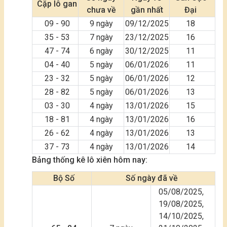
Cặp lô gan
chưa về
gần nhất
Đại
09 - 90
9
ngày
09/12/2025
18
35 - 53
7
ngày
23/12/2025
16
47 - 74
6
ngày
30/12/2025
11
04 - 40
5
ngày
06/01/2026
11
23 - 32
5
ngày
06/01/2026
12
28 - 82
5
ngày
06/01/2026
13
03 - 30
4
ngày
13/01/2026
15
18 - 81
4
ngày
13/01/2026
16
26 - 62
4
ngày
13/01/2026
13
37 - 73
4
ngày
13/01/2026
14
Bảng thống kê lô xiên hôm nay:
Bộ Số
Số ngày đã về
05/08/2025,
19/08/2025,
14/10/2025,