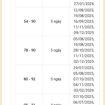
27/01/2026
12/08/2025,
19/08/2025,
54 - 90
5 ngày
16/09/2025,
11/11/2025,
09/12/2025
05/08/2025,
19/08/2025,
78 - 90
5 ngày
28/10/2025,
11/11/2025,
02/12/2025
29/07/2025,
05/08/2025,
80 - 92
5 ngày
07/10/2025,
04/11/2025,
03/02/2026
07/10/2025,
06/01/2026,