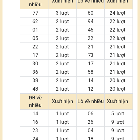
Xuất hiện
Lô về nhiều
Xuất hiện
nhiều
77
3 lượt
60
24 lượt
62
2 lượt
94
22 lượt
01
2 lượt
45
22 lượt
05
2 lượt
22
22 lượt
22
2 lượt
21
21 lượt
17
2 lượt
73
21 lượt
30
2 lượt
17
21 lượt
36
2 lượt
58
21 lượt
38
2 lượt
14
20 lượt
48
2 lượt
12
20 lượt
ĐB về
Xuất hiện
Lô về nhiều
Xuất hiện
nhiều
14
1 lượt
06
5 lượt
16
1 lượt
26
9 lượt
23
1 lượt
04
9 lượt
24
1 lượt
18
9 lượt