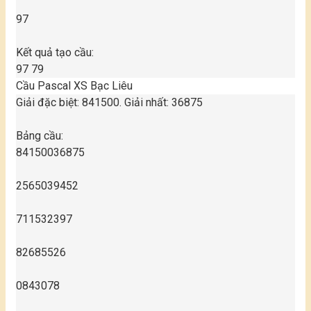
9
7
Kết quả tạo cầu:
97
79
Cầu Pascal XS Bạc Liêu
Giải đặc biệt:
841500
. Giải nhất:
36875
Bảng cầu:
8
4
1
5
0
0
3
6
8
7
5
2
5
6
5
0
3
9
4
5
2
7
1
1
5
3
2
3
9
7
8
2
6
8
5
5
2
6
0
8
4
3
0
7
8