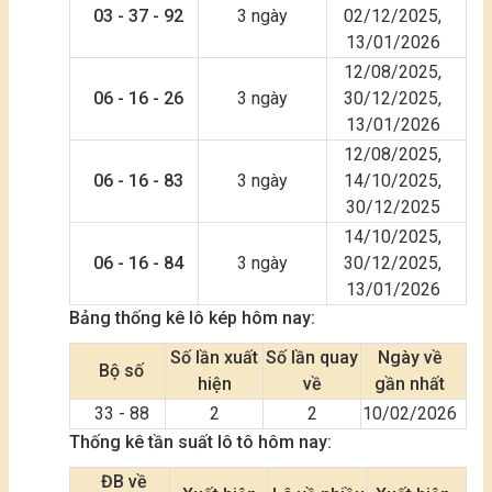
03 - 37 - 92
3 ngày
02/12/2025,
13/01/2026
12/08/2025,
06 - 16 - 26
3 ngày
30/12/2025,
13/01/2026
12/08/2025,
06 - 16 - 83
3 ngày
14/10/2025,
30/12/2025
14/10/2025,
06 - 16 - 84
3 ngày
30/12/2025,
13/01/2026
Bảng thống kê lô kép hôm nay:
Số lần xuất
Số lần quay
Ngày về
Bộ số
hiện
về
gần nhất
33 - 88
2
2
10/02/2026
Thống kê tần suất lô tô hôm nay:
ĐB về