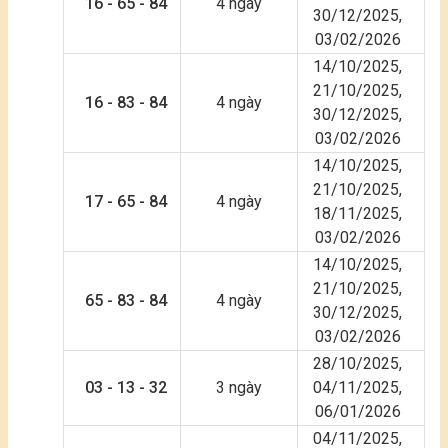
16 - 65 - 84
4 ngày
30/12/2025,
03/02/2026
14/10/2025,
21/10/2025,
16 - 83 - 84
4 ngày
30/12/2025,
03/02/2026
14/10/2025,
21/10/2025,
17 - 65 - 84
4 ngày
18/11/2025,
03/02/2026
14/10/2025,
21/10/2025,
65 - 83 - 84
4 ngày
30/12/2025,
03/02/2026
28/10/2025,
03 - 13 - 32
3 ngày
04/11/2025,
06/01/2026
04/11/2025,