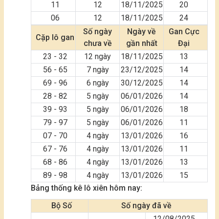
11
12
18/11/2025
20
06
12
18/11/2025
24
Số ngày
Ngày về
Gan Cực
Cặp lô gan
chưa về
gần nhất
Đại
23 - 32
12
ngày
18/11/2025
13
56 - 65
7
ngày
23/12/2025
14
69 - 96
6
ngày
30/12/2025
14
28 - 82
5
ngày
06/01/2026
14
39 - 93
5
ngày
06/01/2026
18
79 - 97
5
ngày
06/01/2026
11
07 - 70
4
ngày
13/01/2026
16
67 - 76
4
ngày
13/01/2026
11
68 - 86
4
ngày
13/01/2026
13
89 - 98
4
ngày
13/01/2026
15
Bảng thống kê lô xiên hôm nay:
Bộ Số
Số ngày đã về
12/08/2025,