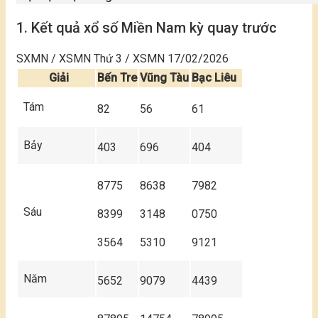
1. Kết quả xổ số Miền Nam kỳ quay trước
SXMN
/
XSMN Thứ 3
/
XSMN 17/02/2026
Giải
Bến Tre
Vũng Tàu
Bạc Liêu
Tám
82
56
61
Bảy
403
696
404
8775
8638
7982
Sáu
8399
3148
0750
3564
5310
9121
Năm
5652
9079
4439