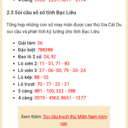
2.3 Soi cầu xổ số tỉnh Bạc Liêu
Tổng hợp những con số may mắn được cao thủ Gia Cát Du
soi cầu và phân tích kỹ lưỡng cho tỉnh Bạc Liêu:
Giải tám:
36
Đặc biệt:
788388
Bao lô 2 số:
04, 92
Lô xiên 2:
11 - 51, 71 - 83
Lô xiên 3:
37 - 06- 00, 79 - 30- 24
Lô kép:
88 - 55
Lô trượt:
70 - 77 - 22 - 31
3 càng:
881 - 100, 322 - 388
4 càng:
0019 - 4963, 8651 - 1377
Xem thêm:
Soi cầu bạch thủ Miền Nam hôm
nay