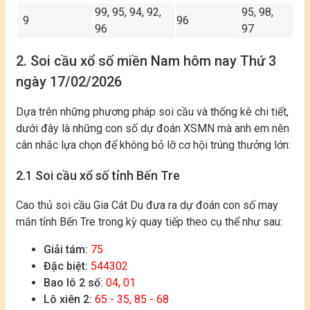
99, 95, 94, 92,
95, 98,
9
96
96
97
2. Soi cầu xổ số miền Nam hôm nay Thứ 3
ngày 17/02/2026
Dựa trên những phương pháp soi cầu và thống kê chi tiết,
dưới đây là những con số dự đoán XSMN mà anh em nên
cân nhắc lựa chọn để không bỏ lỡ cơ hội trúng thưởng lớn:
2.1 Soi cầu xổ số tỉnh Bến Tre
Cao thủ soi cầu Gia Cát Du đưa ra dự đoán con số may
mắn tỉnh Bến Tre trong kỳ quay tiếp theo cụ thể như sau:
Giải tám:
75
Đặc biệt:
544302
Bao lô 2 số:
04, 01
Lô xiên 2:
65 - 35, 85 - 68