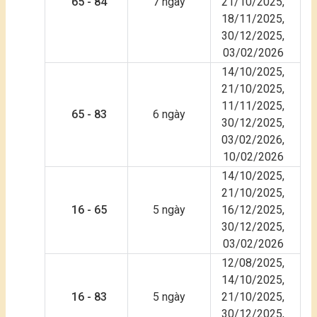
65 - 84
7 ngày
21/10/2025,
18/11/2025,
30/12/2025,
03/02/2026
14/10/2025,
21/10/2025,
11/11/2025,
65 - 83
6 ngày
30/12/2025,
03/02/2026,
10/02/2026
14/10/2025,
21/10/2025,
16 - 65
5 ngày
16/12/2025,
30/12/2025,
03/02/2026
12/08/2025,
14/10/2025,
16 - 83
5 ngày
21/10/2025,
30/12/2025,