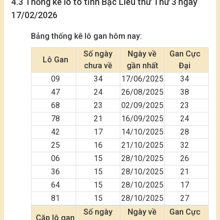
4.3 Thống kê lô tô tỉnh Bạc Liêu thứ Thứ 3 ngày
17/02/2026
Bảng thống kê lô gan hôm nay:
Số ngày
Ngày về
Gan Cực
Lô Gan
chưa về
gần nhất
Đại
09
34
17/06/2025
34
47
24
26/08/2025
38
68
23
02/09/2025
23
78
21
16/09/2025
24
42
17
14/10/2025
28
25
16
21/10/2025
32
06
15
28/10/2025
26
36
15
28/10/2025
21
64
15
28/10/2025
17
81
15
28/10/2025
27
Số ngày
Ngày về
Gan Cực
Cặp lô gan