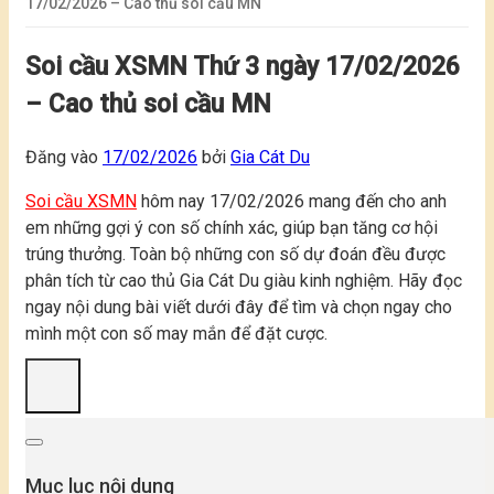
17/02/2026 – Cao thủ soi cầu MN
Soi cầu XSMN Thứ 3 ngày 17/02/2026
– Cao thủ soi cầu MN
Đăng vào
17/02/2026
bởi
Gia Cát Du
Soi cầu XSMN
hôm nay 17/02/2026
mang đến cho anh
em những gợi ý con số chính xác, giúp bạn tăng cơ hội
trúng thưởng. Toàn bộ những con số dự đoán đều được
phân tích từ cao thủ Gia Cát Du giàu kinh nghiệm. Hãy đọc
ngay nội dung bài viết dưới đây để tìm và chọn ngay cho
mình một con số may mắn để đặt cược.
Mục lục nội dung