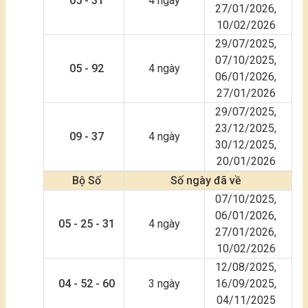
05 - 31
4 ngày
27/01/2026,
10/02/2026
29/07/2025,
07/10/2025,
05 - 92
4 ngày
06/01/2026,
27/01/2026
29/07/2025,
23/12/2025,
09 - 37
4 ngày
30/12/2025,
20/01/2026
Bộ Số
Số ngày đã về
07/10/2025,
06/01/2026,
05 - 25 - 31
4 ngày
27/01/2026,
10/02/2026
12/08/2025,
04 - 52 - 60
3 ngày
16/09/2025,
04/11/2025