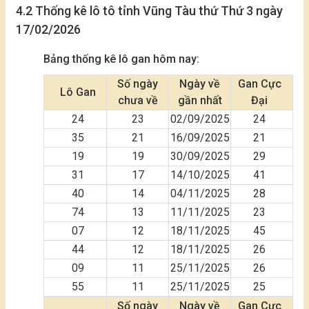
4.2 Thống kê lô tô tỉnh Vũng Tàu thứ Thứ 3 ngày
17/02/2026
Bảng thống kê lô gan hôm nay:
Số ngày
Ngày về
Gan Cực
Lô Gan
chưa về
gần nhất
Đại
24
23
02/09/2025
24
35
21
16/09/2025
21
19
19
30/09/2025
29
31
17
14/10/2025
41
40
14
04/11/2025
28
74
13
11/11/2025
23
07
12
18/11/2025
45
44
12
18/11/2025
26
09
11
25/11/2025
26
55
11
25/11/2025
25
Số ngày
Ngày về
Gan Cực