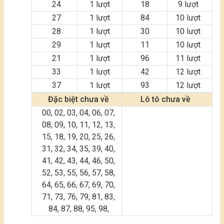
24
1 lượt
18
9 lượt
27
1 lượt
84
10 lượt
28
1 lượt
30
10 lượt
29
1 lượt
11
10 lượt
21
1 lượt
96
11 lượt
33
1 lượt
42
12 lượt
37
1 lượt
93
12 lượt
Đặc biệt chưa về
Lô tô chưa về
00, 02, 03, 04, 06, 07,
08, 09, 10, 11, 12, 13,
15, 18, 19, 20, 25, 26,
31, 32, 34, 35, 39, 40,
41, 42, 43, 44, 46, 50,
52, 53, 55, 56, 57, 58,
64, 65, 66, 67, 69, 70,
71, 73, 76, 79, 81, 83,
84, 87, 88, 95, 98,