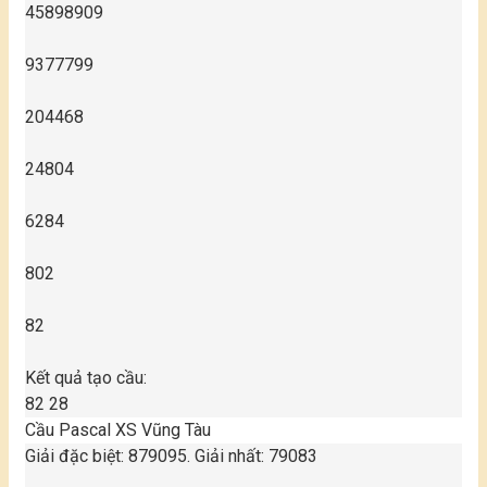
4
5
8
9
8
9
0
9
9
3
7
7
7
9
9
2
0
4
4
6
8
2
4
8
0
4
6
2
8
4
8
0
2
8
2
Kết quả tạo cầu:
82
28
Cầu Pascal XS Vũng Tàu
Giải đặc biệt:
879095
. Giải nhất:
79083