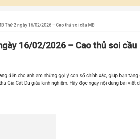
B Thứ 2 ngày 16/02/2026 – Cao thủ soi cầu MB
ngày 16/02/2026 – Cao thủ soi cầu
ng đến cho anh em những gợi ý con số chính xác, giúp bạn tăng 
hủ Gia Cát Du giàu kinh nghiệm. Hãy đọc ngay nội dung bài viết 