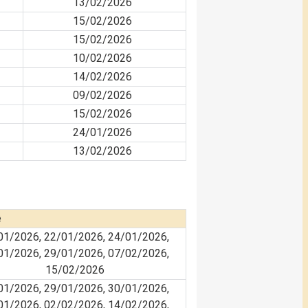
13/02/2026
15/02/2026
15/02/2026
10/02/2026
14/02/2026
09/02/2026
15/02/2026
24/01/2026
13/02/2026
ề
01/2026, 22/01/2026, 24/01/2026,
01/2026, 29/01/2026, 07/02/2026,
15/02/2026
01/2026, 29/01/2026, 30/01/2026,
01/2026, 02/02/2026, 14/02/2026,