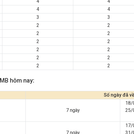
4
4
4
4
3
3
2
2
2
2
2
2
2
2
2
2
2
2
n MB hôm nay:
Số ngày đã v
18/
7 ngày
25/
17/
7 ngày
31/