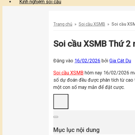
Kinh nghiệm soi cầu
Trang chủ
»
Soi cầu XSMB
»
Soi cầu XSM
Soi cầu XSMB Thứ 2 
Đăng vào
16/02/2026
bởi
Gia Cát Du
Soi cầu XSMB
hôm nay
16/02/2026
ma
số dự đoán đều được phân tích từ cao t
một con số may mắn để đặt cược.
Mục lục nội dung