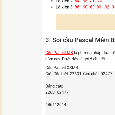
Lô xiên 2:
54 - 98, 70 - 20
Lô xiên 3:
86 - 90- 83, 80 - 02- 3
3. Soi cầu Pascal Miền 
Cầu Pascal MB
là phương pháp dựa trên
hôm nay. Dưới đây là gợi ý chi tiết:
Cầu Pascal XSMB
Giải đặc biệt:
22601
. Giải nhất:
02477
Bảng cầu:
2
2
6
0
1
0
2
4
7
7
4
8
6
1
1
2
6
1
4