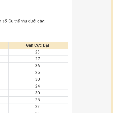
n số. Cụ thể như dưới đây:
Gan Cực Đại
23
27
36
25
30
24
30
25
23