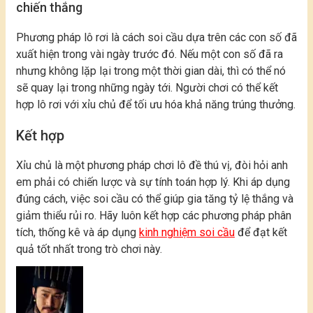
chiến thắng
Phương pháp lô rơi là cách soi cầu dựa trên các con số đã
xuất hiện trong vài ngày trước đó. Nếu một con số đã ra
nhưng không lặp lại trong một thời gian dài, thì có thể nó
sẽ quay lại trong những ngày tới. Người chơi có thể kết
hợp lô rơi với xỉu chủ để tối ưu hóa khả năng trúng thưởng.
Kết hợp
Xỉu chủ là một phương pháp chơi lô đề thú vị, đòi hỏi anh
em phải có chiến lược và sự tính toán hợp lý. Khi áp dụng
đúng cách, việc soi cầu có thể giúp gia tăng tỷ lệ thắng và
giảm thiểu rủi ro. Hãy luôn kết hợp các phương pháp phân
tích, thống kê và áp dụng
kinh nghiệm soi cầu
để đạt kết
quả tốt nhất trong trò chơi này.