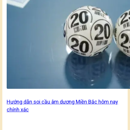
Hướng dẫn soi cầu âm dương Miền Bắc hôm nay
chính xác