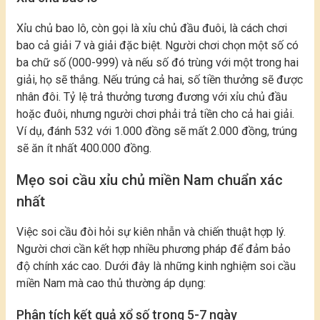
Xỉu chủ bao lô, còn gọi là xỉu chủ đầu đuôi, là cách chơi
bao cả giải 7 và giải đặc biệt. Người chơi chọn một số có
ba chữ số (000-999) và nếu số đó trùng với một trong hai
giải, họ sẽ thắng. Nếu trúng cả hai, số tiền thưởng sẽ được
nhân đôi. Tỷ lệ trả thưởng tương đương với xỉu chủ đầu
hoặc đuôi, nhưng người chơi phải trả tiền cho cả hai giải.
Ví dụ, đánh 532 với 1.000 đồng sẽ mất 2.000 đồng, trúng
sẽ ăn ít nhất 400.000 đồng.
Mẹo soi cầu xỉu chủ miền Nam chuẩn xác
nhất
Việc soi cầu đòi hỏi sự kiên nhẫn và chiến thuật hợp lý.
Người chơi cần kết hợp nhiều phương pháp để đảm bảo
độ chính xác cao. Dưới đây là những kinh nghiệm soi cầu
miền Nam mà cao thủ thường áp dụng:
Phân tích kết quả xổ số trong 5-7 ngày