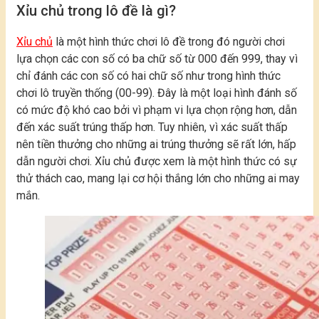
Xỉu chủ trong lô đề là gì?
Xỉu chủ
là một hình thức chơi lô đề trong đó người chơi
lựa chọn các con số có ba chữ số từ 000 đến 999, thay vì
chỉ đánh các con số có hai chữ số như trong hình thức
chơi lô truyền thống (00-99). Đây là một loại hình đánh số
có mức độ khó cao bởi vì phạm vi lựa chọn rộng hơn, dẫn
đến xác suất trúng thấp hơn. Tuy nhiên, vì xác suất thấp
nên tiền thưởng cho những ai trúng thưởng sẽ rất lớn, hấp
dẫn người chơi. Xỉu chủ được xem là một hình thức có sự
thử thách cao, mang lại cơ hội thắng lớn cho những ai may
mắn.