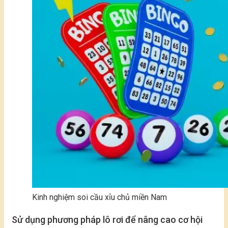
Kinh nghiệm soi cầu xỉu chủ miền Nam
Sử dụng phương pháp lô rơi để nâng cao cơ hội