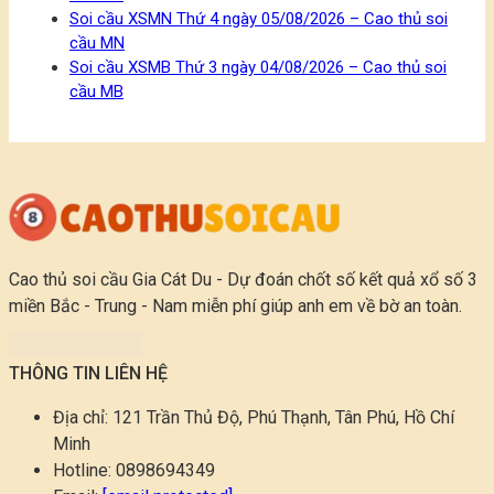
Soi cầu XSMN Thứ 4 ngày 05/08/2026 – Cao thủ soi
cầu MN
Soi cầu XSMB Thứ 3 ngày 04/08/2026 – Cao thủ soi
cầu MB
Cao thủ soi cầu Gia Cát Du - Dự đoán chốt số kết quả xổ số 3
miền Bắc - Trung - Nam miễn phí giúp anh em về bờ an toàn.
THÔNG TIN LIÊN HỆ
Địa chỉ:
121 Trần Thủ Độ, Phú Thạnh, Tân Phú, Hồ Chí
Minh
Hotline:
0898694349