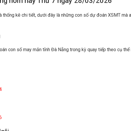
rung hôm nay Thứ 7 ngày 28/03/2026
 thống kê chi tiết, dưới đây là những con số dự đoán XSMT mà 
g
oán con số may mắn tỉnh Đà Nẵng trong kỳ quay tiếp theo cụ thể
4
6