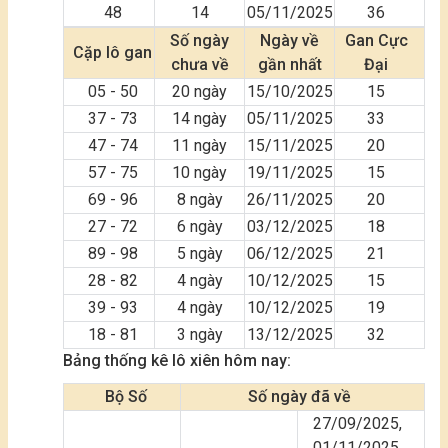
48
14
05/11/2025
36
Số ngày
Ngày về
Gan Cực
Cặp lô gan
chưa về
gần nhất
Đại
05 - 50
20
ngày
15/10/2025
15
37 - 73
14
ngày
05/11/2025
33
47 - 74
11
ngày
15/11/2025
20
57 - 75
10
ngày
19/11/2025
15
69 - 96
8
ngày
26/11/2025
20
27 - 72
6
ngày
03/12/2025
18
89 - 98
5
ngày
06/12/2025
21
28 - 82
4
ngày
10/12/2025
15
39 - 93
4
ngày
10/12/2025
19
18 - 81
3
ngày
13/12/2025
32
Bảng thống kê lô xiên hôm nay:
Bộ Số
Số ngày đã về
27/09/2025,
01/11/2025,