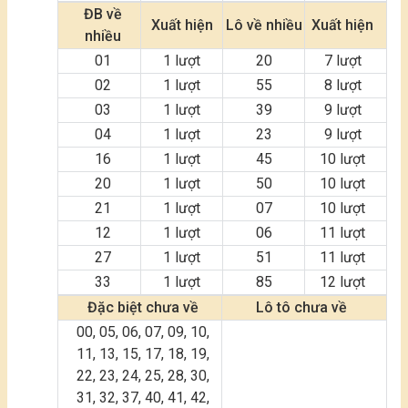
ĐB về
Xuất hiện
Lô về nhiều
Xuất hiện
nhiều
01
1 lượt
20
7 lượt
02
1 lượt
55
8 lượt
03
1 lượt
39
9 lượt
04
1 lượt
23
9 lượt
16
1 lượt
45
10 lượt
20
1 lượt
50
10 lượt
21
1 lượt
07
10 lượt
12
1 lượt
06
11 lượt
27
1 lượt
51
11 lượt
33
1 lượt
85
12 lượt
Đặc biệt chưa về
Lô tô chưa về
00, 05, 06, 07, 09, 10,
11, 13, 15, 17, 18, 19,
22, 23, 24, 25, 28, 30,
31, 32, 37, 40, 41, 42,