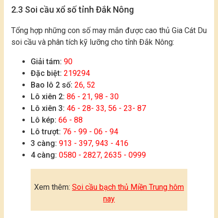
2.3 Soi cầu xổ số tỉnh Đắk Nông
Tổng hợp những con số may mắn được cao thủ Gia Cát Du
soi cầu và phân tích kỹ lưỡng cho tỉnh Đắk Nông:
Giải tám:
90
Đặc biệt:
219294
Bao lô 2 số:
26, 52
Lô xiên 2:
86 - 21, 98 - 30
Lô xiên 3:
46 - 28- 33, 56 - 23- 87
Lô kép:
66 - 88
Lô trượt:
76 - 99 - 06 - 94
3 càng:
913 - 397, 943 - 416
4 càng:
0580 - 2827, 2635 - 0999
Xem thêm:
Soi cầu bạch thủ Miền Trung hôm
nay