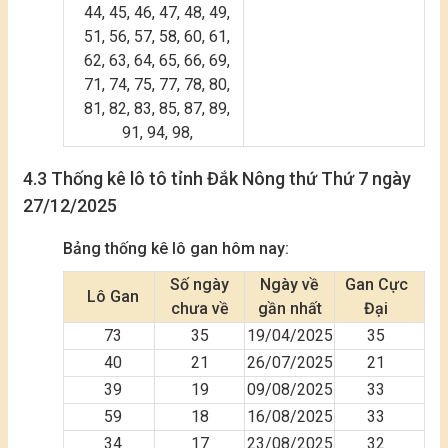
44, 45, 46, 47, 48, 49,
51, 56, 57, 58, 60, 61,
62, 63, 64, 65, 66, 69,
71, 74, 75, 77, 78, 80,
81, 82, 83, 85, 87, 89,
91, 94, 98,
4.3 Thống kê lô tô tỉnh Đắk Nông thứ Thứ 7 ngày
27/12/2025
Bảng thống kê lô gan hôm nay:
Số ngày
Ngày về
Gan Cực
Lô Gan
chưa về
gần nhất
Đại
73
35
19/04/2025
35
40
21
26/07/2025
21
39
19
09/08/2025
33
59
18
16/08/2025
33
34
17
23/08/2025
32