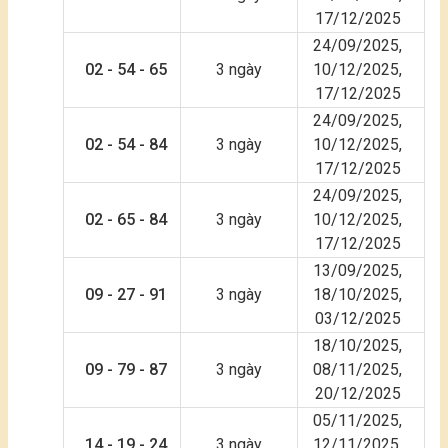
17/12/2025
24/09/2025,
02 - 54 - 65
3 ngày
10/12/2025,
17/12/2025
24/09/2025,
02 - 54 - 84
3 ngày
10/12/2025,
17/12/2025
24/09/2025,
02 - 65 - 84
3 ngày
10/12/2025,
17/12/2025
13/09/2025,
09 - 27 - 91
3 ngày
18/10/2025,
03/12/2025
18/10/2025,
09 - 79 - 87
3 ngày
08/11/2025,
20/12/2025
05/11/2025,
14 - 19 - 24
3 ngày
12/11/2025,