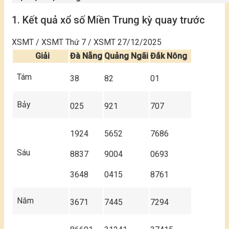
1. Kết quả xổ số Miền Trung kỳ quay trước
XSMT
/
XSMT Thứ 7
/
XSMT 27/12/2025
Giải
Đà Nẵng
Quảng Ngãi
Đắk Nông
Tám
38
82
01
Bảy
025
921
707
1924
5652
7686
Sáu
8837
9004
0693
3648
0415
8761
Năm
3671
7445
7294