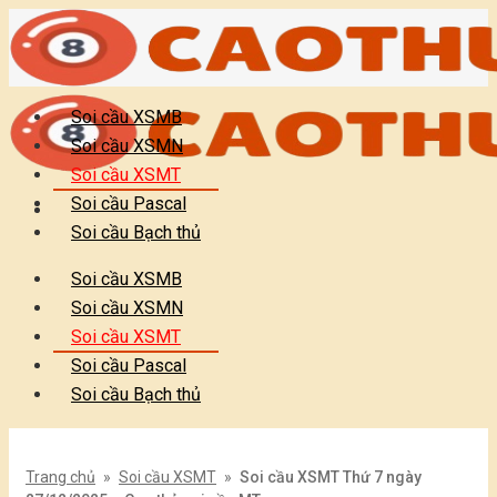
Bỏ
qua
nội
dung
Soi cầu XSMB
Soi cầu XSMN
Soi cầu XSMT
Soi cầu Pascal
Soi cầu Bạch thủ
Soi cầu XSMB
Soi cầu XSMN
Soi cầu XSMT
Soi cầu Pascal
Soi cầu Bạch thủ
Trang chủ
»
Soi cầu XSMT
»
Soi cầu XSMT Thứ 7 ngày