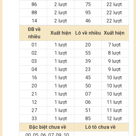
86
2 lượt
75
22 lượt
88
2 lượt
95
22 lượt
14
2 lượt
46
22 lượt
ĐB về
Xuất hiện
Lô về nhiều
Xuất hiện
nhiều
01
1 lượt
20
7 lượt
02
1 lượt
55
8 lượt
03
1 lượt
39
9 lượt
04
1 lượt
23
9 lượt
16
1 lượt
45
10 lượt
20
1 lượt
50
10 lượt
21
1 lượt
07
10 lượt
12
1 lượt
06
11 lượt
27
1 lượt
51
11 lượt
33
1 lượt
85
12 lượt
Đặc biệt chưa về
Lô tô chưa về
00, 05, 06, 07, 09, 10,