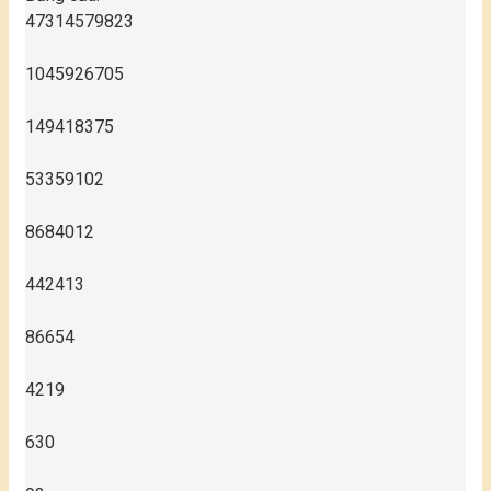
4
7
3
1
4
5
7
9
8
2
3
1
0
4
5
9
2
6
7
0
5
1
4
9
4
1
8
3
7
5
5
3
3
5
9
1
0
2
8
6
8
4
0
1
2
4
4
2
4
1
3
8
6
6
5
4
4
2
1
9
6
3
0