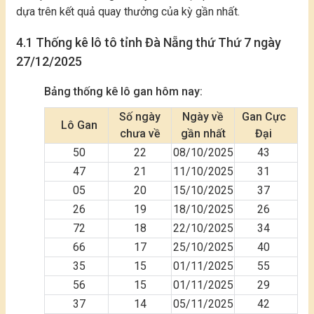
dựa trên kết quả quay thưởng của kỳ gần nhất.
4.1 Thống kê lô tô tỉnh Đà Nẵng thứ Thứ 7 ngày
27/12/2025
Bảng thống kê lô gan hôm nay:
Số ngày
Ngày về
Gan Cực
Lô Gan
chưa về
gần nhất
Đại
50
22
08/10/2025
43
47
21
11/10/2025
31
05
20
15/10/2025
37
26
19
18/10/2025
26
72
18
22/10/2025
34
66
17
25/10/2025
40
35
15
01/11/2025
55
56
15
01/11/2025
29
37
14
05/11/2025
42