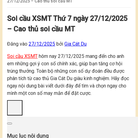
27/12/2025 – Cao thủ soi cầu MT
Soi cầu XSMT Thứ 7 ngày 27/12/2025
– Cao thủ soi cầu MT
Đăng vào
27/12/2025
bởi
Gia Cát Du
Soi cầu XSMT
hôm nay 27/12/2025
mang đến cho anh
em những gợi ý con số chính xác, giúp bạn tăng cơ hội
trúng thưởng. Toàn bộ những con số dự đoán đều được
phân tích từ cao thủ Gia Cát Du giàu kinh nghiệm. Hãy đọc
ngay nội dung bài viết dưới đây để tìm và chọn ngay cho
mình một con số may mắn để đặt cược.
Mục lục nội dung