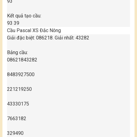
9
3
Kết quả tạo cầu:
93
39
Cầu Pascal XS Đắc Nông
Giải đặc biệt:
086218
. Giải nhất:
43282
Bảng cầu:
0
8
6
2
1
8
4
3
2
8
2
8
4
8
3
9
2
7
5
0
0
2
2
1
2
1
9
2
5
0
4
3
3
3
0
1
7
5
7
6
6
3
1
8
2
3
2
9
4
9
0