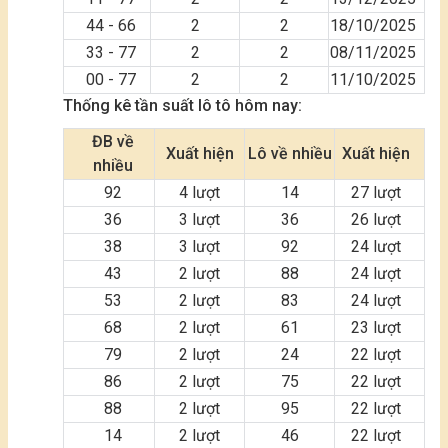
44 - 66
2
2
18/10/2025
33 - 77
2
2
08/11/2025
00 - 77
2
2
11/10/2025
Thống kê tần suất lô tô hôm nay:
ĐB về
Xuất hiện
Lô về nhiều
Xuất hiện
nhiều
92
4 lượt
14
27 lượt
36
3 lượt
36
26 lượt
38
3 lượt
92
24 lượt
43
2 lượt
88
24 lượt
53
2 lượt
83
24 lượt
68
2 lượt
61
23 lượt
79
2 lượt
24
22 lượt
86
2 lượt
75
22 lượt
88
2 lượt
95
22 lượt
14
2 lượt
46
22 lượt