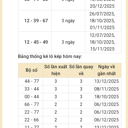
20/12/2025
26/07/2025,
12 - 39 - 67
3 ngày
18/10/2025,
01/11/2025
12/07/2025,
12 - 45 - 49
3 ngày
18/10/2025,
15/11/2025
Bảng thống kê lô kép hôm nay:
Số lần xuất
Số lần quay
Ngày về
Bộ số
hiện
về
gần nhất
44 - 77
3
3
13/12/2025
33 - 44
3
3
08/11/2025
00 - 44
3
3
18/10/2025
66 - 77
2
2
06/12/2025
22 - 77
2
2
06/12/2025
22 - 66
2
2
06/12/2025
11 - 77
2
2
13/12/2025