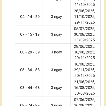
11/10/2025
28/06/2025,
04 - 14 - 29
3 ngày
11/10/2025,
29/11/2025
05/07/2025,
07 - 15 - 18
3 ngày
30/08/2025,
13/09/2025
28/06/2025,
08 - 29 - 59
3 ngày
16/08/2025,
29/11/2025
16/08/2025,
08 - 36 - 88
3 ngày
29/11/2025,
20/12/2025
21/06/2025,
08 - 44 - 68
3 ngày
16/08/2025,
30/08/2025
07/06/2025,
08 - 74 - 88
3 ngày
16/08/2025,