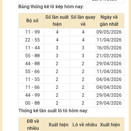
Bảng thống kê lô kép hôm nay:
Số lần xuất
Số lần quay
Ngày về
Bộ số
hiện
về
gần nhất
11 - 99
4
4
09/05/2026
22 - 55
4
4
11/04/2026
11 - 44
3
3
16/05/2026
55 - 88
3
3
21/03/2026
44 - 88
2
2
29/04/2026
55 - 66
2
2
11/04/2026
11 - 55
2
2
04/04/2026
11 - 66
2
2
04/04/2026
44 - 99
2
2
29/04/2026
00 - 88
2
2
29/04/2026
Thống kê tần suất lô tô hôm nay:
ĐB về
Xuất hiện
Lô về nhiều
Xuất hiện
nhiều