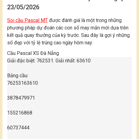
23/05/2026
Soi cầu Pascal MT
được đánh giá là một trong những
phương pháp dự đoán các con số may mắn mới dựa trên
kết quả quay thưởng của kỳ trước. Sau đây là gợi ý những
số đẹp với tỷ lệ trúng cao ngày hôm nay:
Cầu Pascal XS Đà Nẵng
Giải đặc biệt:
762531
. Giải nhất:
63610
Bảng cầu:
7
6
2
5
3
1
6
3
6
1
0
3
8
7
8
4
7
9
9
7
1
1
5
5
2
1
6
8
6
8
6
0
7
3
7
4
4
4