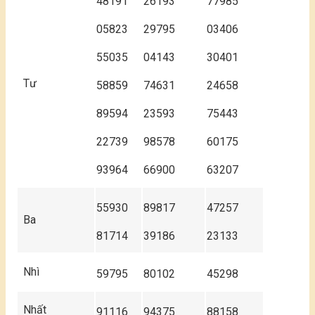
48191
26193
77985
05823
29795
03406
55035
04143
30401
Tư
58859
74631
24658
89594
23593
75443
22739
98578
60175
93964
66900
63207
55930
89817
47257
Ba
81714
39186
23133
Nhì
59795
80102
45298
Nhất
91116
94375
88158