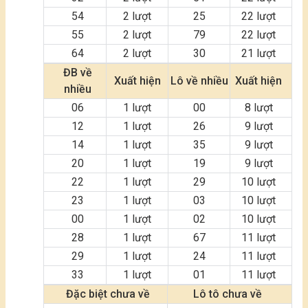
54
2 lượt
25
22 lượt
55
2 lượt
79
22 lượt
64
2 lượt
30
21 lượt
ĐB về
Xuất hiện
Lô về nhiều
Xuất hiện
nhiều
06
1 lượt
00
8 lượt
12
1 lượt
26
9 lượt
14
1 lượt
35
9 lượt
20
1 lượt
19
9 lượt
22
1 lượt
29
10 lượt
23
1 lượt
03
10 lượt
00
1 lượt
02
10 lượt
28
1 lượt
67
11 lượt
29
1 lượt
24
11 lượt
33
1 lượt
01
11 lượt
Đặc biệt chưa về
Lô tô chưa về