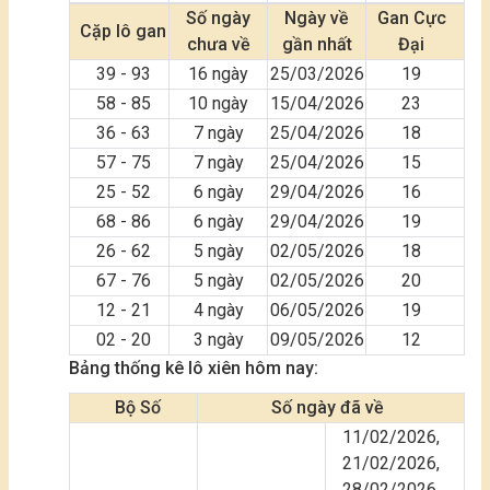
Số ngày
Ngày về
Gan Cực
Cặp lô gan
chưa về
gần nhất
Đại
39 - 93
16
ngày
25/03/2026
19
58 - 85
10
ngày
15/04/2026
23
36 - 63
7
ngày
25/04/2026
18
57 - 75
7
ngày
25/04/2026
15
25 - 52
6
ngày
29/04/2026
16
68 - 86
6
ngày
29/04/2026
19
26 - 62
5
ngày
02/05/2026
18
67 - 76
5
ngày
02/05/2026
20
12 - 21
4
ngày
06/05/2026
19
02 - 20
3
ngày
09/05/2026
12
Bảng thống kê lô xiên hôm nay:
Bộ Số
Số ngày đã về
11/02/2026,
21/02/2026,
28/02/2026,