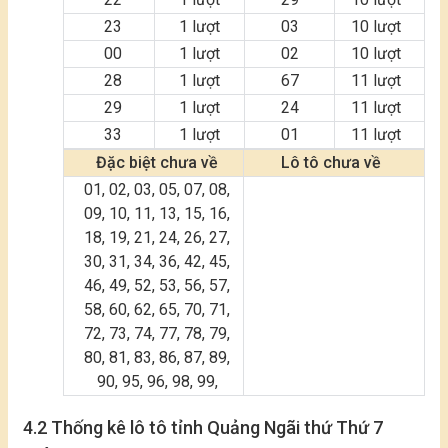
23
1 lượt
03
10 lượt
00
1 lượt
02
10 lượt
28
1 lượt
67
11 lượt
29
1 lượt
24
11 lượt
33
1 lượt
01
11 lượt
Đặc biệt chưa về
Lô tô chưa về
01, 02, 03, 05, 07, 08,
09, 10, 11, 13, 15, 16,
18, 19, 21, 24, 26, 27,
30, 31, 34, 36, 42, 45,
46, 49, 52, 53, 56, 57,
58, 60, 62, 65, 70, 71,
72, 73, 74, 77, 78, 79,
80, 81, 83, 86, 87, 89,
90, 95, 96, 98, 99,
4.2 Thống kê lô tô tỉnh Quảng Ngãi thứ Thứ 7