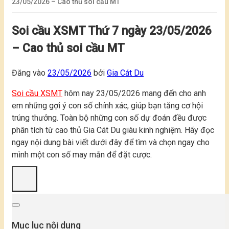
23/05/2026 – Cao thủ soi cầu MT
Soi cầu XSMT Thứ 7 ngày 23/05/2026
– Cao thủ soi cầu MT
Đăng vào
23/05/2026
bởi
Gia Cát Du
Soi cầu XSMT
hôm nay 23/05/2026
mang đến cho anh
em những gợi ý con số chính xác, giúp bạn tăng cơ hội
trúng thưởng. Toàn bộ những con số dự đoán đều được
phân tích từ cao thủ Gia Cát Du giàu kinh nghiệm. Hãy đọc
ngay nội dung bài viết dưới đây để tìm và chọn ngay cho
mình một con số may mắn để đặt cược.
Mục lục nội dung