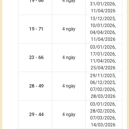
19 - 66
4 ngày
31/01/2026,
11/04/2026
13/12/2025,
10/01/2026,
19 - 71
4 ngày
04/04/2026,
11/04/2026
03/01/2026,
17/01/2026,
23 - 66
4 ngày
11/04/2026,
25/04/2026
29/11/2025,
06/12/2025,
28 - 49
4 ngày
07/02/2026,
28/03/2026
03/01/2026,
28/02/2026,
29 - 44
4 ngày
07/03/2026,
14/03/2026