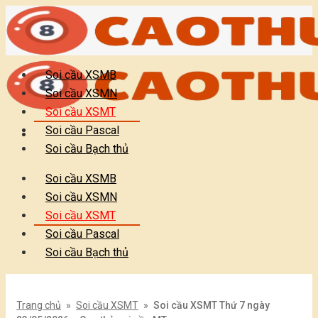
Bỏ
qua
nội
dung
Soi cầu XSMB
Soi cầu XSMN
Soi cầu XSMT
Soi cầu Pascal
Soi cầu Bạch thủ
Soi cầu XSMB
Soi cầu XSMN
Soi cầu XSMT
Soi cầu Pascal
Soi cầu Bạch thủ
Trang chủ
»
Soi cầu XSMT
»
Soi cầu XSMT Thứ 7 ngày