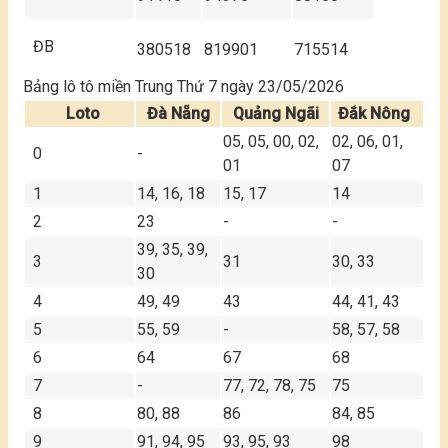
ĐB
380518
819901
715514
Bảng lô tô miền Trung Thứ 7 ngày 23/05/2026
Loto
Đà Nẵng
Quảng Ngãi
Đắk Nông
05, 05, 00, 02,
02, 06, 01,
0
-
01
07
1
14, 16,
18
15, 17
14
2
23
-
-
39, 35, 39,
3
31
30, 33
30
4
49, 49
43
44, 41, 43
5
55, 59
-
58, 57, 58
6
64
67
68
7
-
77, 72, 78, 75
75
8
80, 88
86
84, 85
9
91, 94, 95
93, 95, 93
98