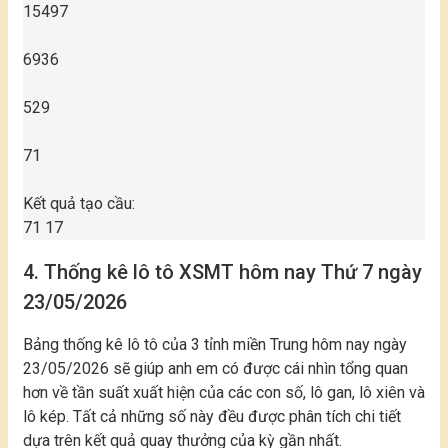
1
5
4
9
7
6
9
3
6
5
2
9
7
1
Kết quả tạo cầu:
71
17
4. Thống kê lô tô XSMT hôm nay Thứ 7 ngày
23/05/2026
Bảng thống kê lô tô của 3 tỉnh miền Trung hôm nay ngày
23/05/2026
sẽ giúp anh em có được cái nhìn tổng quan
hơn về tần suất xuất hiện của các con số, lô gan, lô xiên và
lô kép. Tất cả những số này đều được phân tích chi tiết
dựa trên kết quả quay thưởng của kỳ gần nhất.