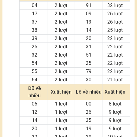
04
2 lượt
91
32 lượt
17
2 lượt
09
26 lượt
37
2 lượt
13
26 lượt
38
2 lượt
14
25 lượt
39
2 lượt
20
22 lượt
25
2 lượt
31
22 lượt
32
2 lượt
51
22 lượt
54
2 lượt
25
22 lượt
55
2 lượt
79
22 lượt
64
2 lượt
30
21 lượt
ĐB về
Xuất hiện
Lô về nhiều
Xuất hiện
nhiều
06
1 lượt
00
8 lượt
12
1 lượt
26
9 lượt
14
1 lượt
35
9 lượt
20
1 lượt
19
9 lượt
22
1 lượt
29
10 lượt