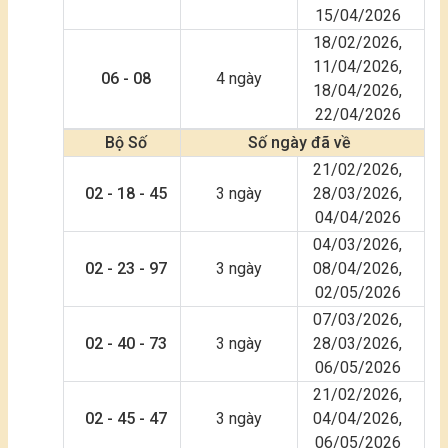
15/04/2026
18/02/2026,
11/04/2026,
06 - 08
4 ngày
18/04/2026,
22/04/2026
Bộ Số
Số ngày đã về
21/02/2026,
02 - 18 - 45
3 ngày
28/03/2026,
04/04/2026
04/03/2026,
02 - 23 - 97
3 ngày
08/04/2026,
02/05/2026
07/03/2026,
02 - 40 - 73
3 ngày
28/03/2026,
06/05/2026
21/02/2026,
02 - 45 - 47
3 ngày
04/04/2026,
06/05/2026