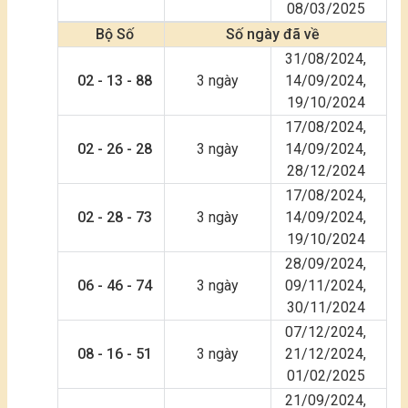
08/03/2025
Bộ Số
Số ngày đã về
31/08/2024,
02 - 13 - 88
3 ngày
14/09/2024,
19/10/2024
17/08/2024,
02 - 26 - 28
3 ngày
14/09/2024,
28/12/2024
17/08/2024,
02 - 28 - 73
3 ngày
14/09/2024,
19/10/2024
28/09/2024,
06 - 46 - 74
3 ngày
09/11/2024,
30/11/2024
07/12/2024,
08 - 16 - 51
3 ngày
21/12/2024,
01/02/2025
21/09/2024,