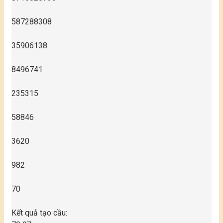
5
8
7
2
8
8
3
0
8
3
5
9
0
6
1
3
8
8
4
9
6
7
4
1
2
3
5
3
1
5
5
8
8
4
6
3
6
2
0
9
8
2
7
0
Kết quả tạo cầu: