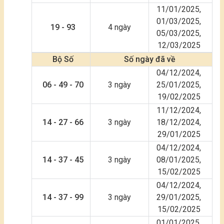
11/01/2025,
01/03/2025,
19 - 93
4 ngày
05/03/2025,
12/03/2025
Bộ Số
Số ngày đã về
04/12/2024,
06 - 49 - 70
3 ngày
25/01/2025,
19/02/2025
11/12/2024,
14 - 27 - 66
3 ngày
18/12/2024,
29/01/2025
04/12/2024,
14 - 37 - 45
3 ngày
08/01/2025,
15/02/2025
04/12/2024,
14 - 37 - 99
3 ngày
29/01/2025,
15/02/2025
01/01/2025,