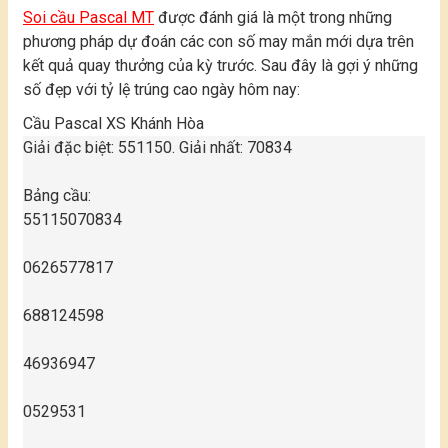
Soi cầu Pascal MT
được đánh giá là một trong những
phương pháp dự đoán các con số may mắn mới dựa trên
kết quả quay thưởng của kỳ trước. Sau đây là gợi ý những
số đẹp với tỷ lệ trúng cao ngày hôm nay:
Cầu Pascal XS Khánh Hòa
Giải đặc biệt:
551150
. Giải nhất:
70834
Bảng cầu:
5
5
1
1
5
0
7
0
8
3
4
0
6
2
6
5
7
7
8
1
7
6
8
8
1
2
4
5
9
8
4
6
9
3
6
9
4
7
0
5
2
9
5
3
1