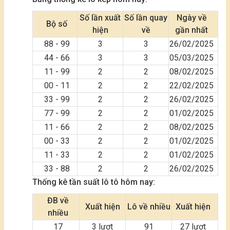
Số lần xuất
Số lần quay
Ngày về
Bộ số
hiện
về
gần nhất
88 - 99
3
3
26/02/2025
44 - 66
3
3
05/03/2025
11 - 99
2
2
08/02/2025
00 - 11
2
2
22/02/2025
33 - 99
2
2
26/02/2025
77 - 99
2
2
01/02/2025
11 - 66
2
2
08/02/2025
00 - 33
2
2
01/02/2025
11 - 33
2
2
01/02/2025
33 - 88
2
2
26/02/2025
Thống kê tần suất lô tô hôm nay:
ĐB về
Xuất hiện
Lô về nhiều
Xuất hiện
nhiều
17
3 lượt
91
27 lượt