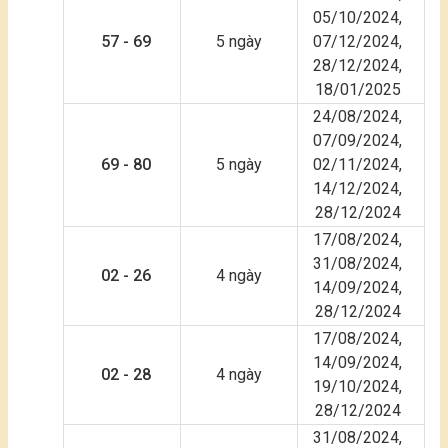
05/10/2024,
57 - 69
5 ngày
07/12/2024,
28/12/2024,
18/01/2025
24/08/2024,
07/09/2024,
69 - 80
5 ngày
02/11/2024,
14/12/2024,
28/12/2024
17/08/2024,
31/08/2024,
02 - 26
4 ngày
14/09/2024,
28/12/2024
17/08/2024,
14/09/2024,
02 - 28
4 ngày
19/10/2024,
28/12/2024
31/08/2024,