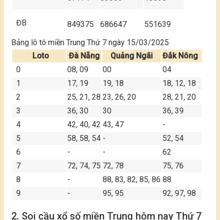
ĐB
849375
686647
551639
Bảng lô tô miền Trung Thứ 7 ngày 15/03/2025
Loto
Đà Nẵng
Quảng Ngãi
Đắk Nông
0
08, 09
00
04
1
17, 19
19, 18
18, 12, 18
2
25, 21, 28
23, 26, 20
28, 21, 20
3
36, 30
30
36,
39
4
42, 40, 42
43,
47
-
5
58, 58, 54
-
52, 54
6
-
-
62
7
72, 74,
75
72, 78
75, 76
8
-
88, 83, 82, 85, 86
88
9
-
95, 95
92, 97, 98
2. Soi cầu xổ số miền Trung hôm nay Thứ 7