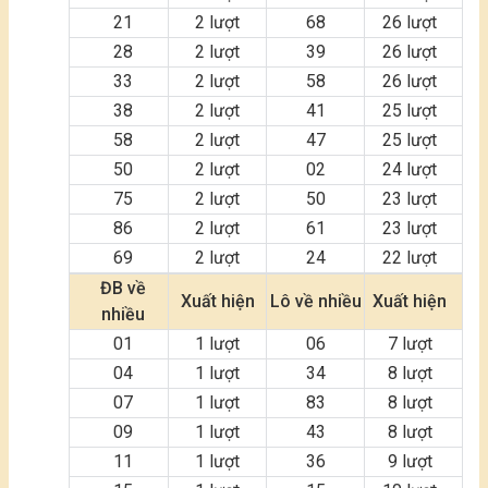
21
2 lượt
68
26 lượt
28
2 lượt
39
26 lượt
33
2 lượt
58
26 lượt
38
2 lượt
41
25 lượt
58
2 lượt
47
25 lượt
50
2 lượt
02
24 lượt
75
2 lượt
50
23 lượt
86
2 lượt
61
23 lượt
69
2 lượt
24
22 lượt
ĐB về
Xuất hiện
Lô về nhiều
Xuất hiện
nhiều
01
1 lượt
06
7 lượt
04
1 lượt
34
8 lượt
07
1 lượt
83
8 lượt
09
1 lượt
43
8 lượt
11
1 lượt
36
9 lượt