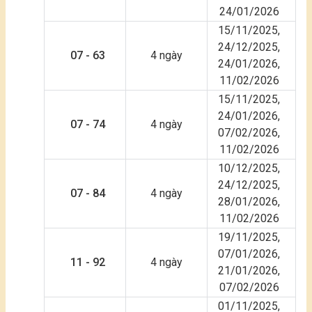
24/01/2026
15/11/2025,
24/12/2025,
07 - 63
4 ngày
24/01/2026,
11/02/2026
15/11/2025,
24/01/2026,
07 - 74
4 ngày
07/02/2026,
11/02/2026
10/12/2025,
24/12/2025,
07 - 84
4 ngày
28/01/2026,
11/02/2026
19/11/2025,
07/01/2026,
11 - 92
4 ngày
21/01/2026,
07/02/2026
01/11/2025,