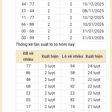
44 - 77
2
2
13/12/2025
33 - 44
2
2
08/11/2025
11 - 77
2
2
13/12/2025
66 - 88
2
2
10/01/2026
00 - 66
2
2
31/01/2026
00 - 99
2
2
31/01/2026
Thống kê tần suất lô tô hôm nay:
ĐB về
Xuất hiện
Lô về nhiều
Xuất hiện
nhiều
77
3 lượt
94
24 lượt
86
2 lượt
58
24 lượt
48
2 lượt
73
22 lượt
68
2 lượt
92
22 lượt
22
2 lượt
22
22 lượt
05
2 lượt
82
21 lượt
17
2 lượt
14
21 lượt