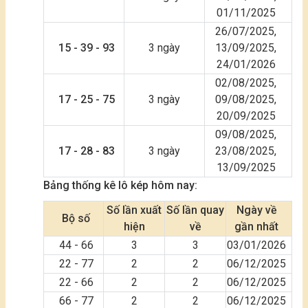
01/11/2025
26/07/2025,
15 - 39 - 93
3 ngày
13/09/2025,
24/01/2026
02/08/2025,
17 - 25 - 75
3 ngày
09/08/2025,
20/09/2025
09/08/2025,
17 - 28 - 83
3 ngày
23/08/2025,
13/09/2025
Bảng thống kê lô kép hôm nay:
Số lần xuất
Số lần quay
Ngày về
Bộ số
hiện
về
gần nhất
44 - 66
3
3
03/01/2026
22 - 77
2
2
06/12/2025
22 - 66
2
2
06/12/2025
66 - 77
2
2
06/12/2025