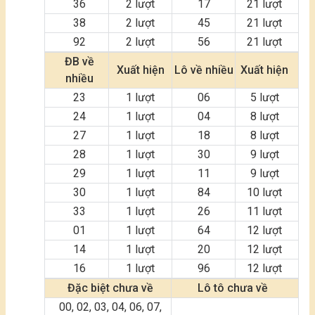
36
2 lượt
17
21 lượt
38
2 lượt
45
21 lượt
92
2 lượt
56
21 lượt
ĐB về
Xuất hiện
Lô về nhiều
Xuất hiện
nhiều
23
1 lượt
06
5 lượt
24
1 lượt
04
8 lượt
27
1 lượt
18
8 lượt
28
1 lượt
30
9 lượt
29
1 lượt
11
9 lượt
30
1 lượt
84
10 lượt
33
1 lượt
26
11 lượt
01
1 lượt
64
12 lượt
14
1 lượt
20
12 lượt
16
1 lượt
96
12 lượt
Đặc biệt chưa về
Lô tô chưa về
00, 02, 03, 04, 06, 07,