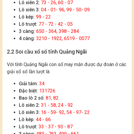
Lô xiên 2:
73 - 26, 60 - 07
Lô xiên 3:
04 - 01- 96, 99 - 50- 09
Lô kép:
99 - 22
Lô trượt:
77 - 72 - 42 - 05
3 càng:
650 - 364, 398 - 284
4 càng:
3210 - 1922, 6519 - 0077
2.2 Soi cầu xổ số tỉnh Quảng Ngãi
Với tỉnh Quảng Ngãi con số may mắn được dự đoán ở các
giải xổ số lần lượt là:
Giải tám:
34
Đặc biệt:
131726
Bao lô 2 số:
81, 82
Lô xiên 2:
31 - 58, 24 - 92
Lô xiên 3:
16 - 59- 92, 54 - 97- 22
Lô kép:
44 - 66
Lô trượt:
33 - 37 - 93 - 87
3 càng:
483 - 763, 499 - 661