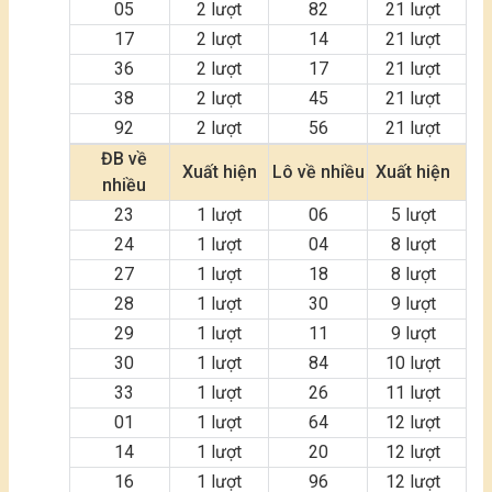
05
2 lượt
82
21 lượt
17
2 lượt
14
21 lượt
36
2 lượt
17
21 lượt
38
2 lượt
45
21 lượt
92
2 lượt
56
21 lượt
ĐB về
Xuất hiện
Lô về nhiều
Xuất hiện
nhiều
23
1 lượt
06
5 lượt
24
1 lượt
04
8 lượt
27
1 lượt
18
8 lượt
28
1 lượt
30
9 lượt
29
1 lượt
11
9 lượt
30
1 lượt
84
10 lượt
33
1 lượt
26
11 lượt
01
1 lượt
64
12 lượt
14
1 lượt
20
12 lượt
16
1 lượt
96
12 lượt