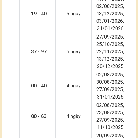
02/08/2025,
19 - 40
5 ngày
13/12/2025,
03/01/2026,
31/01/2026
27/09/2025,
25/10/2025,
37 - 97
5 ngày
22/11/2025,
13/12/2025,
20/12/2025
02/08/2025,
30/08/2025,
00 - 40
4 ngày
27/09/2025,
31/01/2026
02/08/2025,
23/08/2025,
00 - 83
4 ngày
27/09/2025,
11/10/2025
20/09/2025,