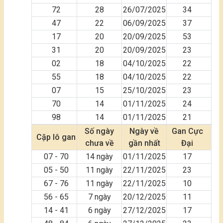
72
28
26/07/2025
34
47
22
06/09/2025
37
17
20
20/09/2025
53
31
20
20/09/2025
23
02
18
04/10/2025
22
55
18
04/10/2025
22
07
15
25/10/2025
23
70
14
01/11/2025
24
98
14
01/11/2025
21
Số ngày
Ngày về
Gan Cực
Cặp lô gan
chưa về
gần nhất
Đại
07 - 70
14
ngày
01/11/2025
17
05 - 50
11
ngày
22/11/2025
23
67 - 76
11
ngày
22/11/2025
10
56 - 65
7
ngày
20/12/2025
11
14 - 41
6
ngày
27/12/2025
17