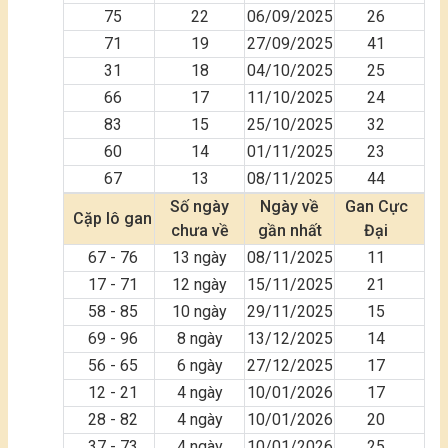
75
22
06/09/2025
26
71
19
27/09/2025
41
31
18
04/10/2025
25
66
17
11/10/2025
24
83
15
25/10/2025
32
60
14
01/11/2025
23
67
13
08/11/2025
44
Số ngày
Ngày về
Gan Cực
Cặp lô gan
chưa về
gần nhất
Đại
67 - 76
13
ngày
08/11/2025
11
17 - 71
12
ngày
15/11/2025
21
58 - 85
10
ngày
29/11/2025
15
69 - 96
8
ngày
13/12/2025
14
56 - 65
6
ngày
27/12/2025
17
12 - 21
4
ngày
10/01/2026
17
28 - 82
4
ngày
10/01/2026
20
37 - 73
4
ngày
10/01/2026
25