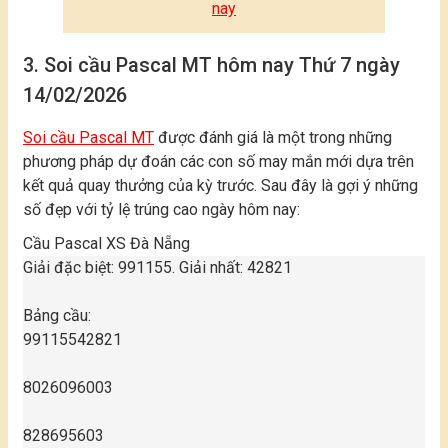
nay
3. Soi cầu Pascal MT hôm nay Thứ 7 ngày
14/02/2026
Soi cầu Pascal MT
được đánh giá là một trong những
phương pháp dự đoán các con số may mắn mới dựa trên
kết quả quay thưởng của kỳ trước. Sau đây là gợi ý những
số đẹp với tỷ lệ trúng cao ngày hôm nay:
Cầu Pascal XS Đà Nẵng
Giải đặc biệt:
991155
. Giải nhất:
42821
Bảng cầu:
9
9
1
1
5
5
4
2
8
2
1
8
0
2
6
0
9
6
0
0
3
8
2
8
6
9
5
6
0
3