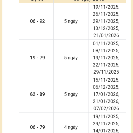
19/11/2025,
26/11/2025,
06 - 92
5 ngày
29/11/2025,
13/12/2025,
21/01/2026
01/11/2025,
08/11/2025,
19 - 79
5 ngày
19/11/2025,
22/11/2025,
29/11/2025
15/11/2025,
06/12/2025,
82 - 89
5 ngày
17/01/2026,
21/01/2026,
07/02/2026
19/11/2025,
29/11/2025,
06 - 79
4 ngày
14/01/2026,