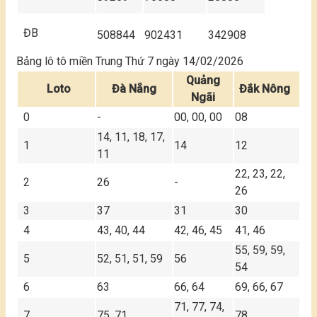
ĐB
508844
902431
342908
Bảng lô tô miền Trung Thứ 7 ngày 14/02/2026
Quảng
Loto
Đà Nẵng
Đắk Nông
Ngãi
0
-
00, 00, 00
08
14, 11, 18, 17,
1
14
12
11
22, 23, 22,
2
26
-
26
3
37
31
30
4
43, 40,
44
42, 46, 45
41, 46
55, 59, 59,
5
52, 51, 51, 59
56
54
6
63
66, 64
69, 66, 67
71, 77, 74,
7
75, 71
78