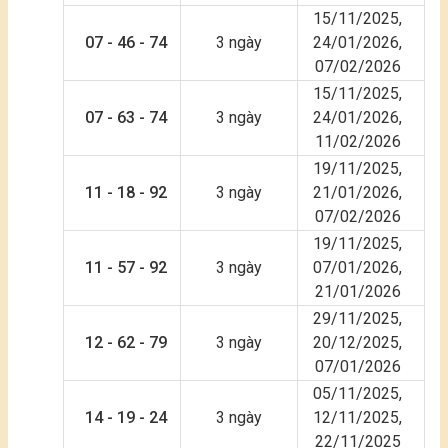
15/11/2025,
07 - 46 - 74
3 ngày
24/01/2026,
07/02/2026
15/11/2025,
07 - 63 - 74
3 ngày
24/01/2026,
11/02/2026
19/11/2025,
11 - 18 - 92
3 ngày
21/01/2026,
07/02/2026
19/11/2025,
11 - 57 - 92
3 ngày
07/01/2026,
21/01/2026
29/11/2025,
12 - 62 - 79
3 ngày
20/12/2025,
07/01/2026
05/11/2025,
14 - 19 - 24
3 ngày
12/11/2025,
22/11/2025