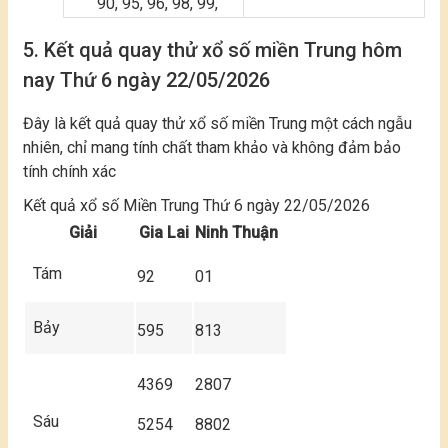
90, 95, 96, 98, 99,
5. Kết quả quay thử xổ số miền Trung hôm
nay Thứ 6 ngày 22/05/2026
Đây là kết quả quay thử xổ số miền Trung một cách ngẫu
nhiên, chỉ mang tính chất tham khảo và không đảm bảo
tính chính xác
Kết quả xổ số Miền Trung Thứ 6 ngày 22/05/2026
Giải
Gia Lai
Ninh Thuận
Tám
92
01
Bảy
595
813
4369
2807
Sáu
5254
8802