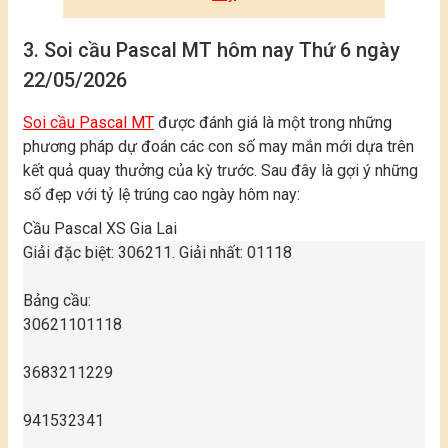
3. Soi cầu Pascal MT hôm nay Thứ 6 ngày
22/05/2026
Soi cầu Pascal MT
được đánh giá là một trong những
phương pháp dự đoán các con số may mắn mới dựa trên
kết quả quay thưởng của kỳ trước. Sau đây là gợi ý những
số đẹp với tỷ lệ trúng cao ngày hôm nay:
Cầu Pascal XS Gia Lai
Giải đặc biệt:
306211
. Giải nhất:
01118
Bảng cầu:
3
0
6
2
1
1
0
1
1
1
8
3
6
8
3
2
1
1
2
2
9
9
4
1
5
3
2
3
4
1