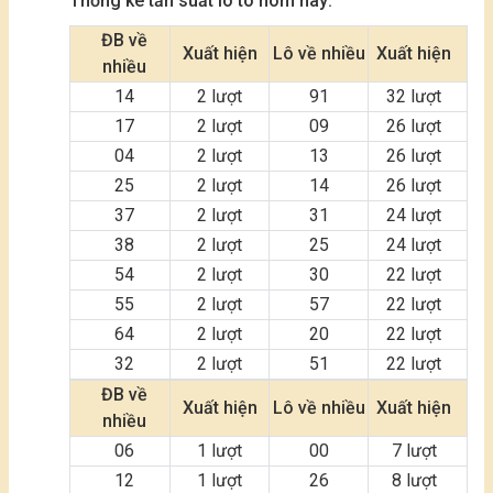
Thống kê tần suất lô tô hôm nay:
ĐB về
Xuất hiện
Lô về nhiều
Xuất hiện
nhiều
14
2 lượt
91
32 lượt
17
2 lượt
09
26 lượt
04
2 lượt
13
26 lượt
25
2 lượt
14
26 lượt
37
2 lượt
31
24 lượt
38
2 lượt
25
24 lượt
54
2 lượt
30
22 lượt
55
2 lượt
57
22 lượt
64
2 lượt
20
22 lượt
32
2 lượt
51
22 lượt
ĐB về
Xuất hiện
Lô về nhiều
Xuất hiện
nhiều
06
1 lượt
00
7 lượt
12
1 lượt
26
8 lượt