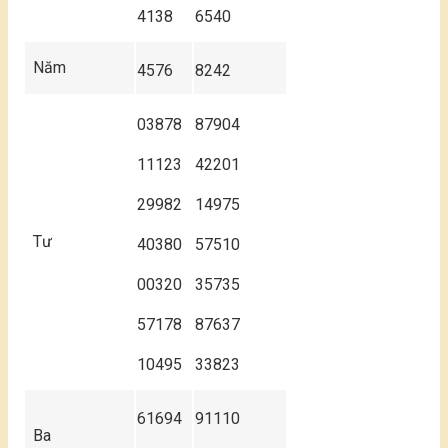
4138
6540
Năm
4576
8242
03878
87904
11123
42201
29982
14975
Tư
40380
57510
00320
35735
57178
87637
10495
33823
61694
91110
Ba