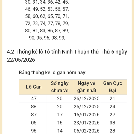
30, 31, 34, 36, 42, 45,
46, 49, 52, 53, 56, 57,
58, 60, 62, 65, 70, 71,
72, 73, 74, 77, 78, 79,
80, 81, 83, 86, 87, 89,
90, 95, 96, 98, 99,
4.2 Thống kê lô tô tỉnh Ninh Thuận thứ Thứ 6 ngày
22/05/2026
Bảng thống kê lô gan hôm nay:
Số ngày
Ngày về
Gan Cực
Lô Gan
chưa về
gần nhất
Đại
47
20
26/12/2025
21
88
20
26/12/2025
24
87
17
16/01/2026
27
05
16
23/01/2026
38
96
14
06/02/2026
28