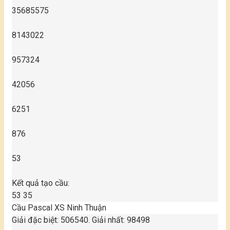
3
5
6
8
5
5
7
5
8
1
4
3
0
2
2
9
5
7
3
2
4
4
2
0
5
6
6
2
5
1
8
7
6
5
3
Kết quả tạo cầu:
53
35
Cầu Pascal XS Ninh Thuận
Giải đặc biệt:
506540
. Giải nhất:
98498