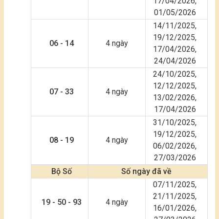
17/04/2026,
01/05/2026
14/11/2025,
19/12/2025,
06 - 14
4 ngày
17/04/2026,
24/04/2026
24/10/2025,
12/12/2025,
07 - 33
4 ngày
13/02/2026,
17/04/2026
31/10/2025,
19/12/2025,
08 - 19
4 ngày
06/02/2026,
27/03/2026
Bộ Số
Số ngày đã về
07/11/2025,
21/11/2025,
19 - 50 - 93
4 ngày
16/01/2026,