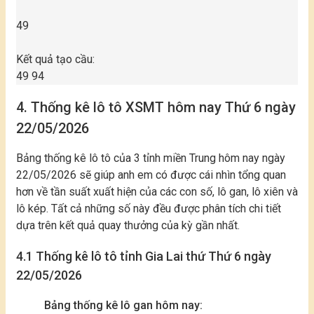
4
9
Kết quả tạo cầu:
49
94
4. Thống kê lô tô XSMT hôm nay Thứ 6 ngày
22/05/2026
Bảng thống kê lô tô của 3 tỉnh miền Trung hôm nay ngày
22/05/2026
sẽ giúp anh em có được cái nhìn tổng quan
hơn về tần suất xuất hiện của các con số, lô gan, lô xiên và
lô kép. Tất cả những số này đều được phân tích chi tiết
dựa trên kết quả quay thưởng của kỳ gần nhất.
4.1 Thống kê lô tô tỉnh Gia Lai thứ Thứ 6 ngày
22/05/2026
Bảng thống kê lô gan hôm nay: