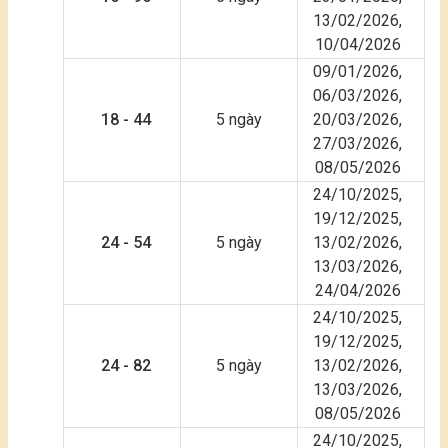
13/02/2026,
10/04/2026
09/01/2026,
06/03/2026,
18 - 44
5 ngày
20/03/2026,
27/03/2026,
08/05/2026
24/10/2025,
19/12/2025,
24 - 54
5 ngày
13/02/2026,
13/03/2026,
24/04/2026
24/10/2025,
19/12/2025,
24 - 82
5 ngày
13/02/2026,
13/03/2026,
08/05/2026
24/10/2025,