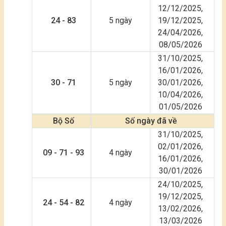
12/12/2025,
24 - 83
5 ngày
19/12/2025,
24/04/2026,
08/05/2026
31/10/2025,
16/01/2026,
30 - 71
5 ngày
30/01/2026,
10/04/2026,
01/05/2026
Bộ Số
Số ngày đã về
31/10/2025,
02/01/2026,
09 - 71 - 93
4 ngày
16/01/2026,
30/01/2026
24/10/2025,
19/12/2025,
24 - 54 - 82
4 ngày
13/02/2026,
13/03/2026