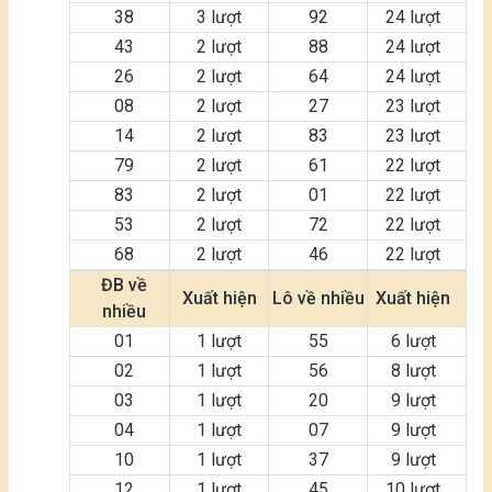
38
3 lượt
92
24 lượt
43
2 lượt
88
24 lượt
26
2 lượt
64
24 lượt
08
2 lượt
27
23 lượt
14
2 lượt
83
23 lượt
79
2 lượt
61
22 lượt
83
2 lượt
01
22 lượt
53
2 lượt
72
22 lượt
68
2 lượt
46
22 lượt
ĐB về
Xuất hiện
Lô về nhiều
Xuất hiện
nhiều
01
1 lượt
55
6 lượt
02
1 lượt
56
8 lượt
03
1 lượt
20
9 lượt
04
1 lượt
07
9 lượt
10
1 lượt
37
9 lượt
12
1 lượt
45
10 lượt