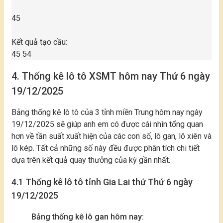
4
5
Kết quả tạo cầu:
45
54
4. Thống kê lô tô XSMT hôm nay Thứ 6 ngày
19/12/2025
Bảng thống kê lô tô của 3 tỉnh miền Trung hôm nay ngày
19/12/2025
sẽ giúp anh em có được cái nhìn tổng quan
hơn về tần suất xuất hiện của các con số, lô gan, lô xiên và
lô kép. Tất cả những số này đều được phân tích chi tiết
dựa trên kết quả quay thưởng của kỳ gần nhất.
4.1 Thống kê lô tô tỉnh Gia Lai thứ Thứ 6 ngày
19/12/2025
Bảng thống kê lô gan hôm nay: