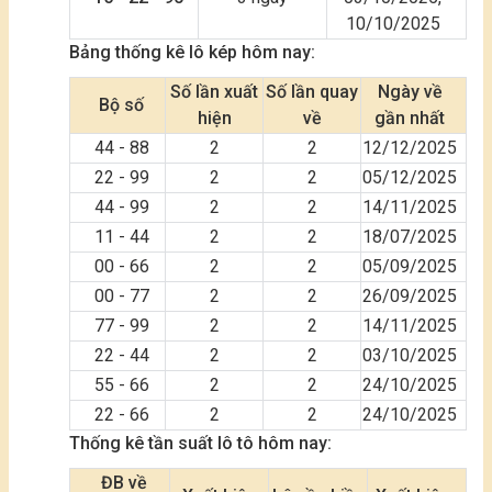
10/10/2025
Bảng thống kê lô kép hôm nay:
Số lần xuất
Số lần quay
Ngày về
Bộ số
hiện
về
gần nhất
44 - 88
2
2
12/12/2025
22 - 99
2
2
05/12/2025
44 - 99
2
2
14/11/2025
11 - 44
2
2
18/07/2025
00 - 66
2
2
05/09/2025
00 - 77
2
2
26/09/2025
77 - 99
2
2
14/11/2025
22 - 44
2
2
03/10/2025
55 - 66
2
2
24/10/2025
22 - 66
2
2
24/10/2025
Thống kê tần suất lô tô hôm nay:
ĐB về