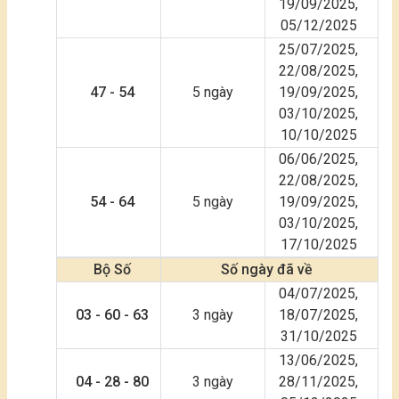
19/09/2025,
05/12/2025
25/07/2025,
22/08/2025,
47 - 54
5 ngày
19/09/2025,
03/10/2025,
10/10/2025
06/06/2025,
22/08/2025,
54 - 64
5 ngày
19/09/2025,
03/10/2025,
17/10/2025
Bộ Số
Số ngày đã về
04/07/2025,
03 - 60 - 63
3 ngày
18/07/2025,
31/10/2025
13/06/2025,
04 - 28 - 80
3 ngày
28/11/2025,