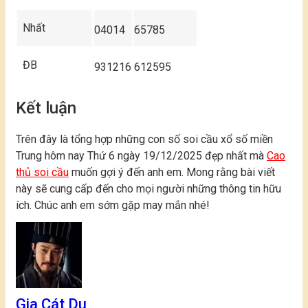
Nhất
04014
65785
ĐB
931216
612595
Kết luận
Trên đây là tổng hợp những con số soi cầu xổ số miền
Trung hôm nay Thứ 6
ngày 19/12/2025
đẹp nhất mà
Cao
thủ soi cầu
muốn gợi ý đến anh em. Mong rằng bài viết
này sẽ cung cấp đến cho mọi người những thông tin hữu
ích. Chúc anh em sớm gặp may mắn nhé!
Gia Cát Du