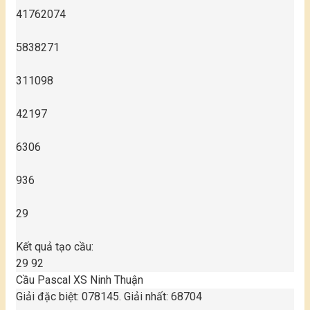
4
1
7
6
2
0
7
4
5
8
3
8
2
7
1
3
1
1
0
9
8
4
2
1
9
7
6
3
0
6
9
3
6
2
9
Kết quả tạo cầu:
29
92
Cầu Pascal XS Ninh Thuận
Giải đặc biệt:
078145
. Giải nhất:
68704