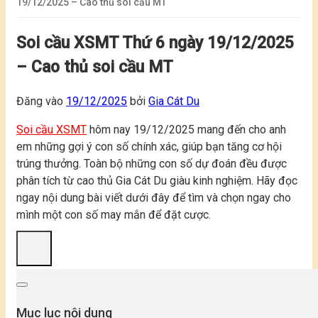
19/12/2025 – Cao thủ soi cầu MT
Soi cầu XSMT Thứ 6 ngày 19/12/2025
– Cao thủ soi cầu MT
Đăng vào
19/12/2025
bởi
Gia Cát Du
Soi cầu XSMT
hôm nay 19/12/2025
mang đến cho anh
em những gợi ý con số chính xác, giúp bạn tăng cơ hội
trúng thưởng. Toàn bộ những con số dự đoán đều được
phân tích từ cao thủ Gia Cát Du giàu kinh nghiệm. Hãy đọc
ngay nội dung bài viết dưới đây để tìm và chọn ngay cho
mình một con số may mắn để đặt cược.
Mục lục nội dung