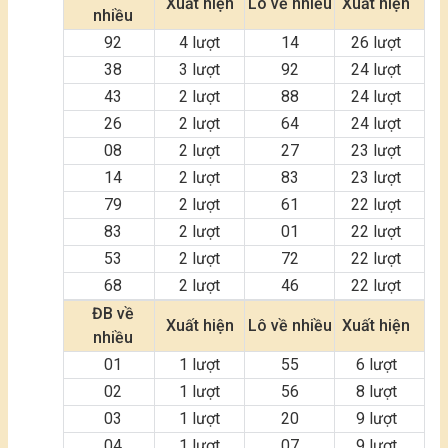
Xuất hiện
Lô về nhiều
Xuất hiện
nhiều
92
4 lượt
14
26 lượt
38
3 lượt
92
24 lượt
43
2 lượt
88
24 lượt
26
2 lượt
64
24 lượt
08
2 lượt
27
23 lượt
14
2 lượt
83
23 lượt
79
2 lượt
61
22 lượt
83
2 lượt
01
22 lượt
53
2 lượt
72
22 lượt
68
2 lượt
46
22 lượt
ĐB về
Xuất hiện
Lô về nhiều
Xuất hiện
nhiều
01
1 lượt
55
6 lượt
02
1 lượt
56
8 lượt
03
1 lượt
20
9 lượt
04
1 lượt
07
9 lượt