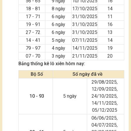
56 - 65
9
ngày
10/10/2025
16
18 - 81
8
ngày
17/10/2025
14
17 - 71
6
ngày
31/10/2025
11
19 - 91
6
ngày
31/10/2025
16
27 - 72
6
ngày
31/10/2025
13
14 - 41
5
ngày
07/11/2025
14
79 - 97
4
ngày
14/11/2025
19
07 - 70
3
ngày
21/11/2025
20
Bảng thống kê lô xiên hôm nay:
Bộ Số
Số ngày đã về
29/08/2025,
12/09/2025,
10 - 93
5 ngày
24/10/2025,
14/11/2025,
05/12/2025
06/06/2025,
04/07/2025,