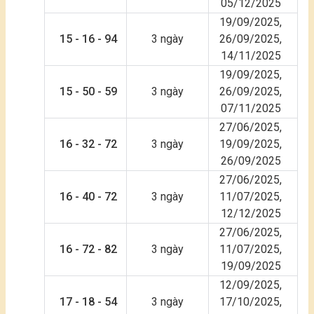
05/12/2025
19/09/2025,
15 - 16 - 94
3 ngày
26/09/2025,
14/11/2025
19/09/2025,
15 - 50 - 59
3 ngày
26/09/2025,
07/11/2025
27/06/2025,
16 - 32 - 72
3 ngày
19/09/2025,
26/09/2025
27/06/2025,
16 - 40 - 72
3 ngày
11/07/2025,
12/12/2025
27/06/2025,
16 - 72 - 82
3 ngày
11/07/2025,
19/09/2025
12/09/2025,
17 - 18 - 54
3 ngày
17/10/2025,