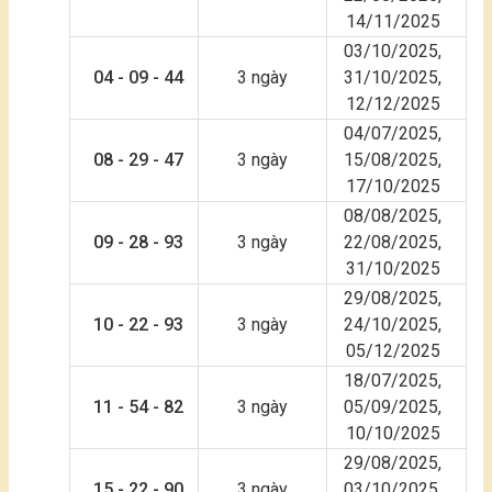
14/11/2025
03/10/2025,
04 - 09 - 44
3 ngày
31/10/2025,
12/12/2025
04/07/2025,
08 - 29 - 47
3 ngày
15/08/2025,
17/10/2025
08/08/2025,
09 - 28 - 93
3 ngày
22/08/2025,
31/10/2025
29/08/2025,
10 - 22 - 93
3 ngày
24/10/2025,
05/12/2025
18/07/2025,
11 - 54 - 82
3 ngày
05/09/2025,
10/10/2025
29/08/2025,
15 - 22 - 90
3 ngày
03/10/2025,