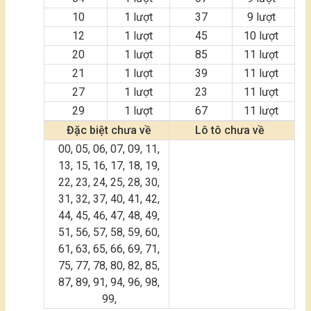
10
1 lượt
37
9 lượt
12
1 lượt
45
10 lượt
20
1 lượt
85
11 lượt
21
1 lượt
39
11 lượt
27
1 lượt
23
11 lượt
29
1 lượt
67
11 lượt
Đặc biệt chưa về
Lô tô chưa về
00, 05, 06, 07, 09, 11,
13, 15, 16, 17, 18, 19,
22, 23, 24, 25, 28, 30,
31, 32, 37, 40, 41, 42,
44, 45, 46, 47, 48, 49,
51, 56, 57, 58, 59, 60,
61, 63, 65, 66, 69, 71,
75, 77, 78, 80, 82, 85,
87, 89, 91, 94, 96, 98,
99,