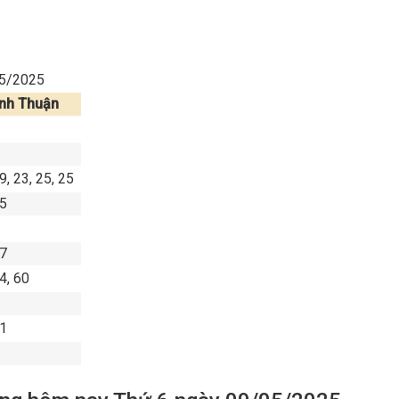
05/2025
nh Thuận
9, 23, 25,
25
35
57
4, 60
81