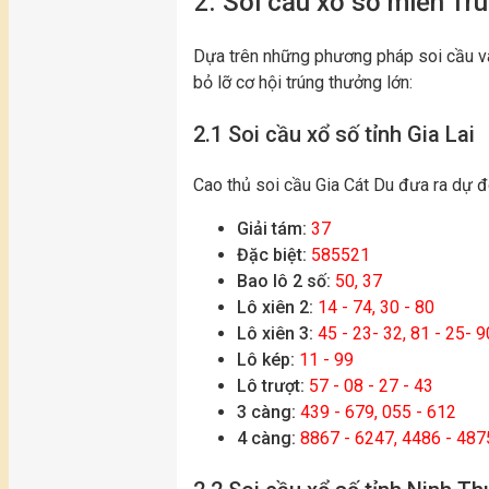
2. Soi cầu xổ số miền T
Dựa trên những phương pháp soi cầu và
bỏ lỡ cơ hội trúng thưởng lớn:
2.1 Soi cầu xổ số tỉnh Gia Lai
Cao thủ soi cầu Gia Cát Du đưa ra dự đ
Giải tám:
37
Đặc biệt:
585521
Bao lô 2 số:
50, 37
Lô xiên 2:
14 - 74, 30 - 80
Lô xiên 3:
45 - 23- 32, 81 - 25- 9
Lô kép:
11 - 99
Lô trượt:
57 - 08 - 27 - 43
3 càng:
439 - 679, 055 - 612
4 càng:
8867 - 6247, 4486 - 487