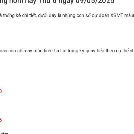
rung hôm nay Thứ 6 ngày 09/05/2025
 thống kê chi tiết, dưới đây là những con số dự đoán XSMT mà 
oán con số may mắn tỉnh Gia Lai trong kỳ quay tiếp theo cụ thể n
0
5