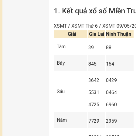
1. Kết quả xổ số Miền Tr
XSMT
/
XSMT Thứ 6
/
XSMT 09/05/2
Giải
Gia Lai
Ninh Thuận
Tám
39
88
Bảy
845
164
3642
0429
Sáu
5531
0464
4725
6960
Năm
7729
2359