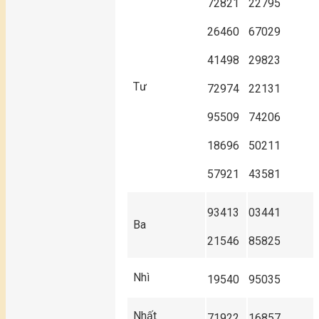
72821
22795
26460
67029
41498
29823
Tư
72974
22131
95509
74206
18696
50211
57921
43581
93413
03441
Ba
21546
85825
Nhì
19540
95035
Nhất
71922
16857