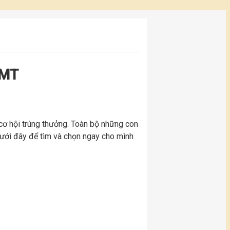
 MT
cơ hội trúng thưởng. Toàn bộ những con
dưới đây để tìm và chọn ngay cho mình