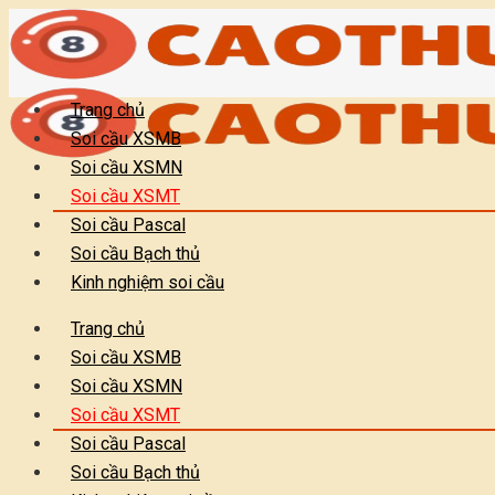
Bỏ
qua
nội
dung
Trang chủ
Soi cầu XSMB
Soi cầu XSMN
Soi cầu XSMT
Soi cầu Pascal
Soi cầu Bạch thủ
Kinh nghiệm soi cầu
Trang chủ
Soi cầu XSMB
Soi cầu XSMN
Soi cầu XSMT
Soi cầu Pascal
Soi cầu Bạch thủ