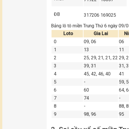
ĐB
317206
169025
Bảng lô tô miền Trung Thứ 6 ngày 09/
Loto
Gia Lai
Ni
0
09,
06
06
1
13
11
2
25, 29, 21, 21, 22
29, 2
3
39, 31
31, 
4
45, 42, 46, 40
41
5
-
59, 
6
60
64, 6
7
74
-
8
-
88, 
9
98, 96
95