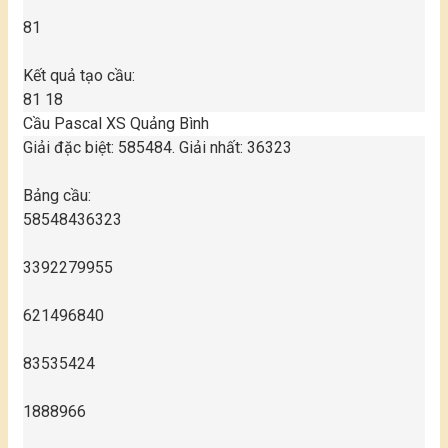
8
1
Kết quả tạo cầu:
81
18
Cầu Pascal XS Quảng Bình
Giải đặc biệt:
585484
. Giải nhất:
36323
Bảng cầu:
5
8
5
4
8
4
3
6
3
2
3
3
3
9
2
2
7
9
9
5
5
6
2
1
4
9
6
8
4
0
8
3
5
3
5
4
2
4
1
8
8
8
9
6
6