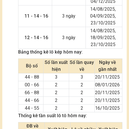
04/12/2025
14/08/2025,
11 - 14 - 16
3 ngày
04/09/2025,
23/10/2025
14/08/2025,
12 - 14 - 16
3 ngày
18/09/2025,
23/10/2025
Bảng thống kê lô kép hôm nay:
Số lần xuất
Số lần quay
Ngày về
Bộ số
hiện
về
gần nhất
44 - 88
3
3
20/11/2025
00 - 66
2
2
08/01/2026
66 - 88
2
2
20/11/2025
44 - 66
2
2
20/11/2025
44 - 55
2
2
16/10/2025
Thống kê tần suất lô tô hôm nay:
ĐB về