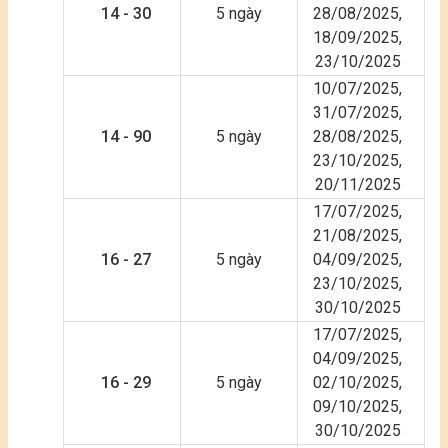
14 - 30
5 ngày
28/08/2025,
18/09/2025,
23/10/2025
10/07/2025,
31/07/2025,
14 - 90
5 ngày
28/08/2025,
23/10/2025,
20/11/2025
17/07/2025,
21/08/2025,
16 - 27
5 ngày
04/09/2025,
23/10/2025,
30/10/2025
17/07/2025,
04/09/2025,
16 - 29
5 ngày
02/10/2025,
09/10/2025,
30/10/2025