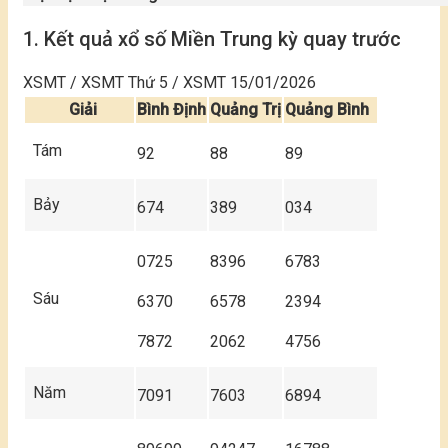
1. Kết quả xổ số Miền Trung kỳ quay trước
XSMT
/
XSMT Thứ 5
/
XSMT 15/01/2026
Giải
Bình Định
Quảng Trị
Quảng Bình
Tám
92
88
89
Bảy
674
389
034
0725
8396
6783
Sáu
6370
6578
2394
7872
2062
4756
Năm
7091
7603
6894