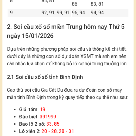
8
84, 81
86
83,
81
9
92, 91, 99, 91
96,
94
94, 94
2. Soi cầu xổ số miền Trung hôm nay Thứ 5
ngày 15/01/2026
Dựa trên những phương pháp soi cầu và thống kê chi tiết,
dưới đây là những con số dự đoán XSMT mà anh em nên
cân nhắc lựa chọn để không bỏ lỡ cơ hội trúng thưởng lớn:
2.1 Soi cầu xổ số tỉnh Bình Định
Cao thủ soi cầu Gia Cát Du đưa ra dự đoán con số may
mắn tỉnh Bình Định trong kỳ quay tiếp theo cụ thể như sau:
Giải tám:
19
Đặc biệt:
391999
Bao lô 2 số:
33, 85
Lô xiên 2:
20 - 28, 28 - 31