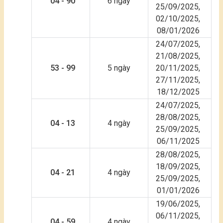
04 - 90
6 ngày
25/09/2025,
02/10/2025,
08/01/2026
24/07/2025,
21/08/2025,
53 - 99
5 ngày
20/11/2025,
27/11/2025,
18/12/2025
24/07/2025,
28/08/2025,
04 - 13
4 ngày
25/09/2025,
06/11/2025
28/08/2025,
18/09/2025,
04 - 21
4 ngày
25/09/2025,
01/01/2026
19/06/2025,
06/11/2025,
04 - 59
4 ngày