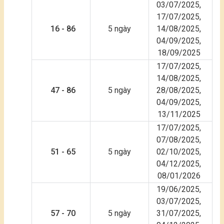
03/07/2025,
17/07/2025,
16 - 86
5 ngày
14/08/2025,
04/09/2025,
18/09/2025
17/07/2025,
14/08/2025,
47 - 86
5 ngày
28/08/2025,
04/09/2025,
13/11/2025
17/07/2025,
07/08/2025,
51 - 65
5 ngày
02/10/2025,
04/12/2025,
08/01/2026
19/06/2025,
03/07/2025,
57 - 70
5 ngày
31/07/2025,