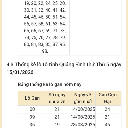
19, 20, 22, 24, 25, 28,
30, 31, 32, 40, 41, 42,
44, 45, 46, 50, 51, 54,
56, 57, 58, 61, 63, 64,
65, 66, 67, 69, 71, 73,
74, 75, 76, 77, 78, 79,
80, 81, 83, 85, 87, 95,
98,
4.3 Thống kê lô tô tỉnh Quảng Bình thứ Thứ 5 ngày
15/01/2026
Bảng thống kê lô gan hôm nay:
Số ngày
Ngày về
Gan Cực
Lô Gan
chưa về
gần nhất
Đại
08
21
14/08/2025
24
39
21
14/08/2025
21
36
19
28/08/2025
46