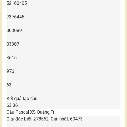
5
2
1
6
0
4
0
5
7
3
7
6
4
4
5
0
0
3
0
8
9
0
3
3
8
7
3
6
1
5
9
7
6
6
3
Kết quả tạo cầu:
63
36
Cầu Pascal XS Quảng Trị
Giải đặc biệt:
278562
. Giải nhất:
60473