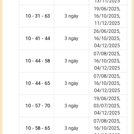
13/11/2025
19/06/2025,
10 - 31 - 63
3 ngày
16/10/2025,
11/12/2025
26/06/2025,
10 - 41 - 44
3 ngày
16/10/2025,
04/12/2025
07/08/2025,
10 - 44 - 58
3 ngày
16/10/2025,
04/12/2025
07/08/2025,
10 - 44 - 65
3 ngày
16/10/2025,
04/12/2025
19/06/2025,
10 - 57 - 70
3 ngày
03/07/2025,
04/12/2025
07/08/2025,
10 - 58 - 65
3 ngày
16/10/2025,