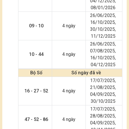
04/12/2025,
08/01/2026
26/06/2025,
16/10/2025,
09 - 10
4 ngày
30/10/2025,
11/12/2025
26/06/2025,
07/08/2025,
10 - 44
4 ngày
16/10/2025,
04/12/2025
Bộ Số
Số ngày đã về
17/07/2025,
21/08/2025,
16 - 27 - 52
4 ngày
04/09/2025,
30/10/2025
17/07/2025,
28/08/2025,
47 - 52 - 86
4 ngày
04/09/2025,