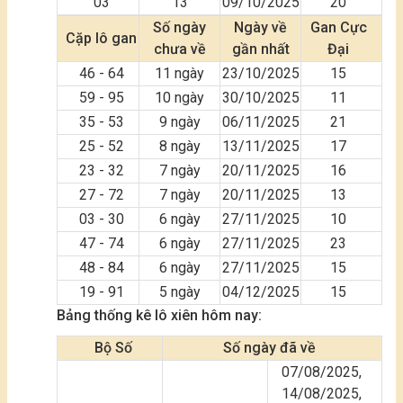
03
13
09/10/2025
20
Số ngày
Ngày về
Gan Cực
Cặp lô gan
chưa về
gần nhất
Đại
46 - 64
11
ngày
23/10/2025
15
59 - 95
10
ngày
30/10/2025
11
35 - 53
9
ngày
06/11/2025
21
25 - 52
8
ngày
13/11/2025
17
23 - 32
7
ngày
20/11/2025
16
27 - 72
7
ngày
20/11/2025
13
03 - 30
6
ngày
27/11/2025
10
47 - 74
6
ngày
27/11/2025
23
48 - 84
6
ngày
27/11/2025
15
19 - 91
5
ngày
04/12/2025
15
Bảng thống kê lô xiên hôm nay:
Bộ Số
Số ngày đã về
07/08/2025,
14/08/2025,