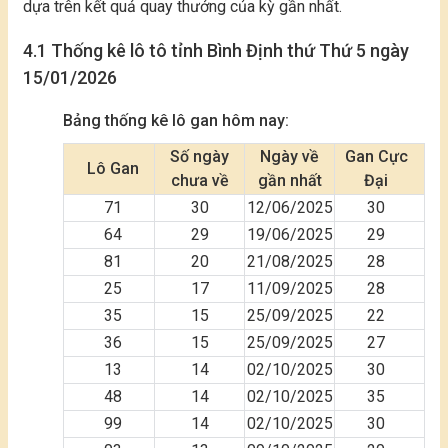
dựa trên kết quả quay thưởng của kỳ gần nhất.
4.1 Thống kê lô tô tỉnh Bình Định thứ Thứ 5 ngày
15/01/2026
Bảng thống kê lô gan hôm nay:
Số ngày
Ngày về
Gan Cực
Lô Gan
chưa về
gần nhất
Đại
71
30
12/06/2025
30
64
29
19/06/2025
29
81
20
21/08/2025
28
25
17
11/09/2025
28
35
15
25/09/2025
22
36
15
25/09/2025
27
13
14
02/10/2025
30
48
14
02/10/2025
35
99
14
02/10/2025
30