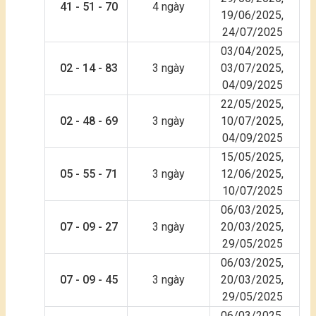
41 - 51 - 70
4 ngày
19/06/2025,
24/07/2025
03/04/2025,
02 - 14 - 83
3 ngày
03/07/2025,
04/09/2025
22/05/2025,
02 - 48 - 69
3 ngày
10/07/2025,
04/09/2025
15/05/2025,
05 - 55 - 71
3 ngày
12/06/2025,
10/07/2025
06/03/2025,
07 - 09 - 27
3 ngày
20/03/2025,
29/05/2025
06/03/2025,
07 - 09 - 45
3 ngày
20/03/2025,
29/05/2025
06/03/2025,