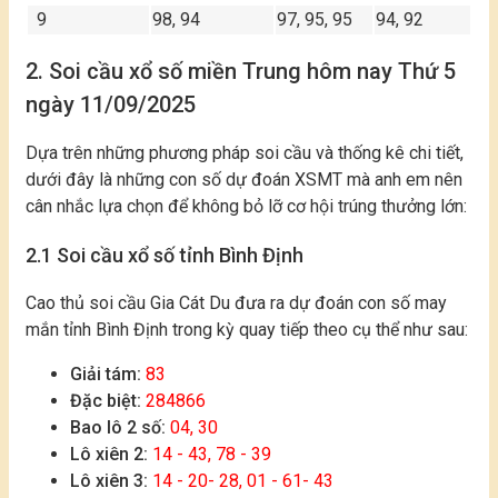
9
98, 94
97, 95, 95
94, 92
2. Soi cầu xổ số miền Trung hôm nay Thứ 5
ngày 11/09/2025
Dựa trên những phương pháp soi cầu và thống kê chi tiết,
dưới đây là những con số dự đoán XSMT mà anh em nên
cân nhắc lựa chọn để không bỏ lỡ cơ hội trúng thưởng lớn:
2.1 Soi cầu xổ số tỉnh Bình Định
Cao thủ soi cầu Gia Cát Du đưa ra dự đoán con số may
mắn tỉnh Bình Định trong kỳ quay tiếp theo cụ thể như sau:
Giải tám:
83
Đặc biệt:
284866
Bao lô 2 số:
04, 30
Lô xiên 2:
14 - 43, 78 - 39
Lô xiên 3:
14 - 20- 28, 01 - 61- 43