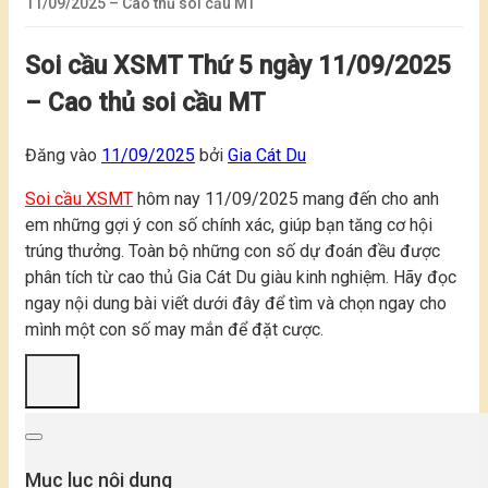
11/09/2025 – Cao thủ soi cầu MT
Soi cầu XSMT Thứ 5 ngày 11/09/2025
– Cao thủ soi cầu MT
Đăng vào
11/09/2025
bởi
Gia Cát Du
Soi cầu XSMT
hôm nay 11/09/2025
mang đến cho anh
em những gợi ý con số chính xác, giúp bạn tăng cơ hội
trúng thưởng. Toàn bộ những con số dự đoán đều được
phân tích từ cao thủ Gia Cát Du giàu kinh nghiệm. Hãy đọc
ngay nội dung bài viết dưới đây để tìm và chọn ngay cho
mình một con số may mắn để đặt cược.
Mục lục nội dung