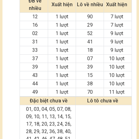
ĐB về
Xuất hiện
Lô về nhiều
Xuất hiện
nhiều
12
1 lượt
90
7 lượt
16
1 lượt
29
7 lượt
02
1 lượt
52
9 lượt
31
1 lượt
41
9 lượt
33
1 lượt
18
9 lượt
37
1 lượt
07
10 lượt
39
1 lượt
39
10 lượt
43
1 lượt
15
10 lượt
44
1 lượt
38
10 lượt
49
1 lượt
70
11 lượt
Đặc biệt chưa về
Lô tô chưa về
01, 03, 04, 05, 07, 08,
09, 10, 11, 13, 14, 15,
17, 18, 20, 23, 24, 26,
28, 29, 32, 36, 38, 40,
41, 42, 46, 47, 48, 51,