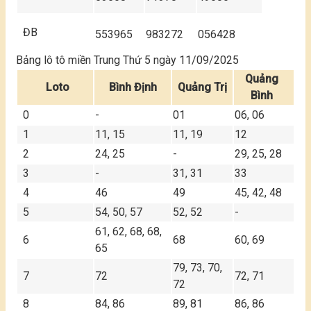
ĐB
553965
983272
056428
Bảng lô tô miền Trung Thứ 5 ngày 11/09/2025
Quảng
Loto
Bình Định
Quảng Trị
Bình
0
-
01
06, 06
1
11, 15
11, 19
12
2
24, 25
-
29, 25,
28
3
-
31, 31
33
4
46
49
45, 42, 48
5
54, 50, 57
52, 52
-
61, 62, 68, 68,
6
68
60, 69
65
79, 73, 70,
7
72
72, 71
72
8
84, 86
89, 81
86, 86