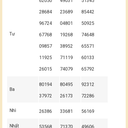
62050
49031
51345
28684
23689
85442
96724
04801
50925
Tư
67768
19268
74648
09857
38952
65571
11925
71119
60133
26015
74079
65792
80194
80495
92312
Ba
37972
26173
72286
Nhì
26386
33681
56169
Nhất
53568
71370
49606