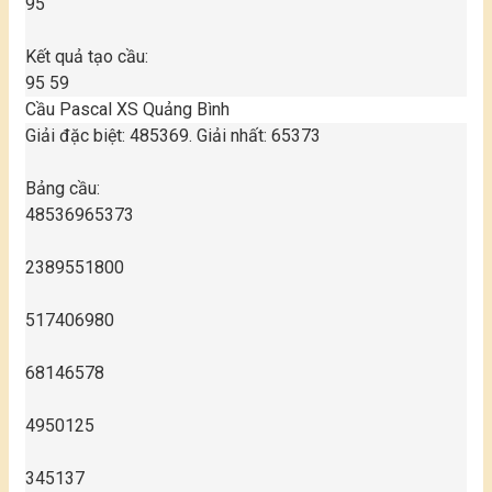
9
5
Kết quả tạo cầu:
95
59
Cầu Pascal XS Quảng Bình
Giải đặc biệt:
485369
. Giải nhất:
65373
Bảng cầu:
4
8
5
3
6
9
6
5
3
7
3
2
3
8
9
5
5
1
8
0
0
5
1
7
4
0
6
9
8
0
6
8
1
4
6
5
7
8
4
9
5
0
1
2
5
3
4
5
1
3
7