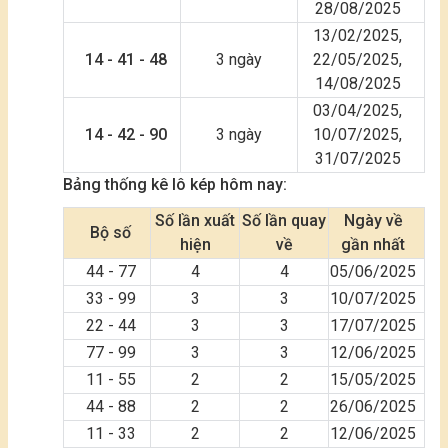
28/08/2025
13/02/2025,
14 - 41 - 48
3 ngày
22/05/2025,
14/08/2025
03/04/2025,
14 - 42 - 90
3 ngày
10/07/2025,
31/07/2025
Bảng thống kê lô kép hôm nay:
Số lần xuất
Số lần quay
Ngày về
Bộ số
hiện
về
gần nhất
44 - 77
4
4
05/06/2025
33 - 99
3
3
10/07/2025
22 - 44
3
3
17/07/2025
77 - 99
3
3
12/06/2025
11 - 55
2
2
15/05/2025
44 - 88
2
2
26/06/2025
11 - 33
2
2
12/06/2025