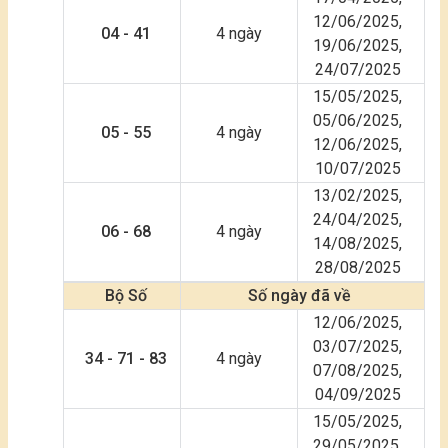
12/06/2025,
04 - 41
4 ngày
19/06/2025,
24/07/2025
15/05/2025,
05/06/2025,
05 - 55
4 ngày
12/06/2025,
10/07/2025
13/02/2025,
24/04/2025,
06 - 68
4 ngày
14/08/2025,
28/08/2025
Bộ Số
Số ngày đã về
12/06/2025,
03/07/2025,
34 - 71 - 83
4 ngày
07/08/2025,
04/09/2025
15/05/2025,
29/05/2025,