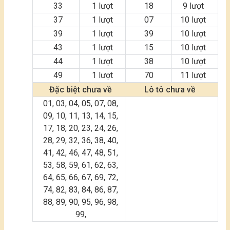
33
1 lượt
18
9 lượt
37
1 lượt
07
10 lượt
39
1 lượt
39
10 lượt
43
1 lượt
15
10 lượt
44
1 lượt
38
10 lượt
49
1 lượt
70
11 lượt
Đặc biệt chưa về
Lô tô chưa về
01, 03, 04, 05, 07, 08,
09, 10, 11, 13, 14, 15,
17, 18, 20, 23, 24, 26,
28, 29, 32, 36, 38, 40,
41, 42, 46, 47, 48, 51,
53, 58, 59, 61, 62, 63,
64, 65, 66, 67, 69, 72,
74, 82, 83, 84, 86, 87,
88, 89, 90, 95, 96, 98,
99,