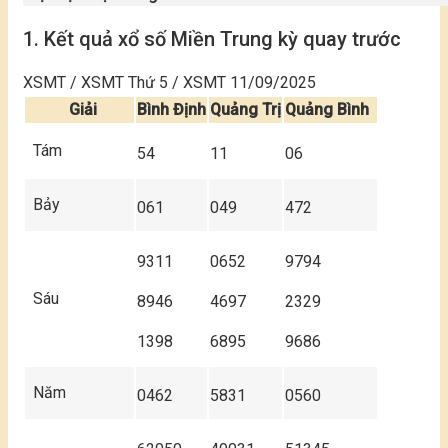
1. Kết quả xổ số Miền Trung kỳ quay trước
XSMT
/
XSMT Thứ 5
/
XSMT 11/09/2025
Giải
Bình Định
Quảng Trị
Quảng Bình
Tám
54
11
06
Bảy
061
049
472
9311
0652
9794
Sáu
8946
4697
2329
1398
6895
9686
Năm
0462
5831
0560