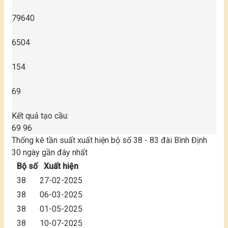
7
9
6
4
0
6
5
0
4
1
5
4
6
9
Kết quả tạo cầu:
69
96
Thống kê tần suất xuất hiện bộ số
38 - 83
đài Bình Định
30 ngày gần đây nhất
Bộ số
Xuất hiện
38
27-02-2025
38
06-03-2025
38
01-05-2025
38
10-07-2025