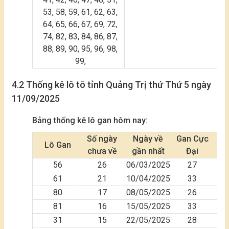
53, 58, 59, 61, 62, 63,
64, 65, 66, 67, 69, 72,
74, 82, 83, 84, 86, 87,
88, 89, 90, 95, 96, 98,
99,
4.2 Thống kê lô tô tỉnh Quảng Trị thứ Thứ 5 ngày
11/09/2025
Bảng thống kê lô gan hôm nay:
Số ngày
Ngày về
Gan Cực
Lô Gan
chưa về
gần nhất
Đại
56
26
06/03/2025
27
61
21
10/04/2025
33
80
17
08/05/2025
26
81
16
15/05/2025
33
31
15
22/05/2025
28