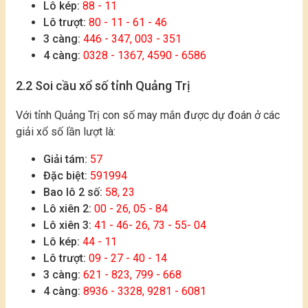
Lô kép:
88 - 11
Lô trượt:
80 - 11 - 61 - 46
3 càng:
446 - 347, 003 - 351
4 càng:
0328 - 1367, 4590 - 6586
2.2 Soi cầu xổ số tỉnh Quảng Trị
Với tỉnh Quảng Trị con số may mắn được dự đoán ở các
giải xổ số lần lượt là:
Giải tám:
57
Đặc biệt:
591994
Bao lô 2 số:
58, 23
Lô xiên 2:
00 - 26, 05 - 84
Lô xiên 3:
41 - 46- 26, 73 - 55- 04
Lô kép:
44 - 11
Lô trượt:
09 - 27 - 40 - 14
3 càng:
621 - 823, 799 - 668
4 càng:
8936 - 3328, 9281 - 6081