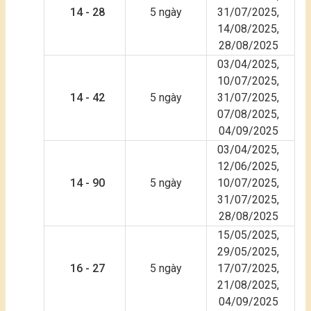
14 - 28
5 ngày
31/07/2025,
14/08/2025,
28/08/2025
03/04/2025,
10/07/2025,
14 - 42
5 ngày
31/07/2025,
07/08/2025,
04/09/2025
03/04/2025,
12/06/2025,
14 - 90
5 ngày
10/07/2025,
31/07/2025,
28/08/2025
15/05/2025,
29/05/2025,
16 - 27
5 ngày
17/07/2025,
21/08/2025,
04/09/2025