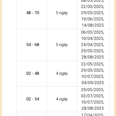
08/05/2025,
22/05/2025,
48 - 70
5 ngày
29/05/2025,
19/06/2025,
14/08/2025
06/03/2025,
10/04/2025,
54 - 68
5 ngày
24/04/2025,
29/05/2025,
28/08/2025
22/05/2025,
29/05/2025,
02 - 48
4 ngày
10/07/2025,
04/09/2025
29/05/2025,
03/07/2025,
02 - 54
4 ngày
10/07/2025,
28/08/2025
17/04/2025,