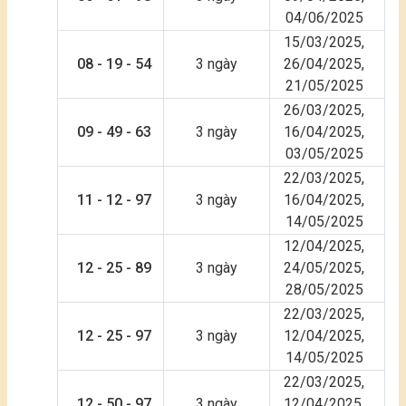
04/06/2025
15/03/2025,
08 - 19 - 54
3 ngày
26/04/2025,
21/05/2025
26/03/2025,
09 - 49 - 63
3 ngày
16/04/2025,
03/05/2025
22/03/2025,
11 - 12 - 97
3 ngày
16/04/2025,
14/05/2025
12/04/2025,
12 - 25 - 89
3 ngày
24/05/2025,
28/05/2025
22/03/2025,
12 - 25 - 97
3 ngày
12/04/2025,
14/05/2025
22/03/2025,
12 - 50 - 97
3 ngày
12/04/2025,