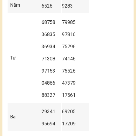
Năm
6526
9283
68758
79985
36835
97816
36934
75796
Tư
71308
74146
97153
75526
04866
47379
88327
17561
29341
69205
Ba
95694
17209