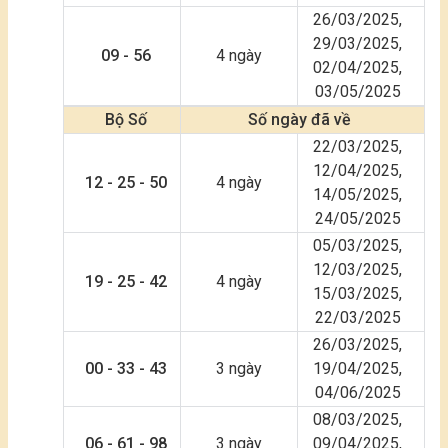
26/03/2025,
29/03/2025,
09 - 56
4 ngày
02/04/2025,
03/05/2025
Bộ Số
Số ngày đã về
22/03/2025,
12/04/2025,
12 - 25 - 50
4 ngày
14/05/2025,
24/05/2025
05/03/2025,
12/03/2025,
19 - 25 - 42
4 ngày
15/03/2025,
22/03/2025
26/03/2025,
00 - 33 - 43
3 ngày
19/04/2025,
04/06/2025
08/03/2025,
06 - 61 - 98
3 ngày
09/04/2025,