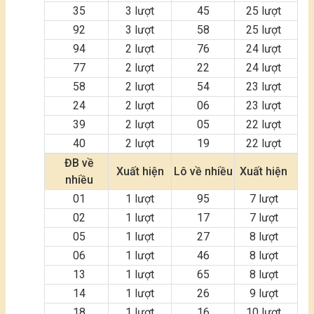
35
3 lượt
45
25 lượt
92
3 lượt
58
25 lượt
94
2 lượt
76
24 lượt
77
2 lượt
22
24 lượt
58
2 lượt
54
23 lượt
24
2 lượt
06
23 lượt
39
2 lượt
05
22 lượt
40
2 lượt
19
22 lượt
ĐB về
Xuất hiện
Lô về nhiều
Xuất hiện
nhiều
01
1 lượt
95
7 lượt
02
1 lượt
17
7 lượt
05
1 lượt
27
8 lượt
06
1 lượt
46
8 lượt
13
1 lượt
65
8 lượt
14
1 lượt
26
9 lượt
18
1 lượt
16
10 lượt