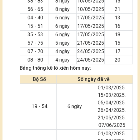
38 - 83
8
ngày
10/05/2025
15
56 - 65
8
ngày
10/05/2025
21
04 - 40
6
ngày
17/05/2025
13
15 - 51
6
ngày
17/05/2025
16
35 - 53
6
ngày
17/05/2025
18
57 - 75
5
ngày
21/05/2025
15
07 - 70
4
ngày
24/05/2025
17
08 - 80
4
ngày
24/05/2025
20
Bảng thống kê lô xiên hôm nay:
Bộ Số
Số ngày đã về
01/03/2025,
15/03/2025,
05/04/2025,
19 - 54
6 ngày
26/04/2025,
21/05/2025,
07/06/2025
01/03/2025,