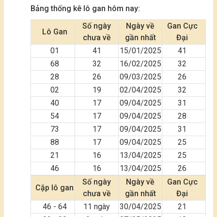
Bảng thống kê lô gan hôm nay:
Số ngày
Ngày về
Gan Cực
Lô Gan
chưa về
gần nhất
Đại
01
41
15/01/2025
41
68
32
16/02/2025
32
28
26
09/03/2025
26
02
19
02/04/2025
32
40
17
09/04/2025
31
54
17
09/04/2025
28
73
17
09/04/2025
31
88
17
09/04/2025
25
21
16
13/04/2025
25
46
16
13/04/2025
26
Số ngày
Ngày về
Gan Cực
Cặp lô gan
chưa về
gần nhất
Đại
46 - 64
11
ngày
30/04/2025
21