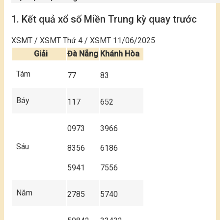
1. Kết quả xổ số Miền Trung kỳ quay trước
XSMT
/
XSMT Thứ 4
/
XSMT 11/06/2025
Giải
Đà Nẵng
Khánh Hòa
Tám
77
83
Bảy
117
652
0973
3966
Sáu
8356
6186
5941
7556
Năm
2785
5740