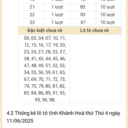
21
1 lượt
83
10 lượt
22
1 lượt
93
10 lượt
23
1 lượt
47
10 lượt
Đặc biệt chưa về
Lô tô chưa về
00, 03, 04, 07, 10, 11,
12, 15, 16, 17, 19, 20,
25, 26, 27, 28, 33, 37,
38, 41, 43, 44, 45, 46,
47, 48, 49, 51, 52, 53,
54, 55, 56, 59, 61, 65,
67, 69, 70, 71, 72, 73,
74, 75, 79, 80, 81, 82,
83, 84, 86, 89, 91, 93,
95, 96, 98,
4.2 Thống kê lô tô tỉnh Khánh Hoà thứ Thứ 4 ngày
11/06/2025