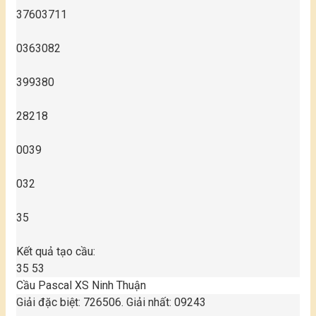
3
7
6
0
3
7
1
1
0
3
6
3
0
8
2
3
9
9
3
8
0
2
8
2
1
8
0
0
3
9
0
3
2
3
5
Kết quả tạo cầu:
35
53
Cầu Pascal XS Ninh Thuận
Giải đặc biệt:
726506
. Giải nhất:
09243