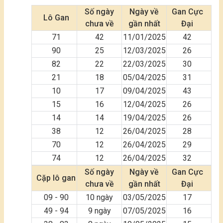
Số ngày
Ngày về
Gan Cực
Lô Gan
chưa về
gần nhất
Đại
71
42
11/01/2025
42
90
25
12/03/2025
26
82
22
22/03/2025
30
21
18
05/04/2025
31
10
17
09/04/2025
43
15
16
12/04/2025
26
14
14
19/04/2025
26
38
12
26/04/2025
28
70
12
26/04/2025
29
74
12
26/04/2025
32
Số ngày
Ngày về
Gan Cực
Cặp lô gan
chưa về
gần nhất
Đại
09 - 90
10
ngày
03/05/2025
17
49 - 94
9
ngày
07/05/2025
16