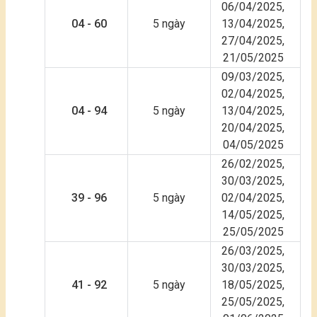
06/04/2025,
04 - 60
5 ngày
13/04/2025,
27/04/2025,
21/05/2025
09/03/2025,
02/04/2025,
04 - 94
5 ngày
13/04/2025,
20/04/2025,
04/05/2025
26/02/2025,
30/03/2025,
39 - 96
5 ngày
02/04/2025,
14/05/2025,
25/05/2025
26/03/2025,
30/03/2025,
41 - 92
5 ngày
18/05/2025,
25/05/2025,