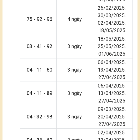
26/02/2025,
30/03/2025,
75 - 92 - 96
4 ngày
02/04/2025,
18/05/2025
18/05/2025,
03 - 41 - 92
3 ngày
25/05/2025,
01/06/2025
06/04/2025,
04 - 11 - 60
3 ngày
13/04/2025,
27/04/2025
06/04/2025,
04 - 11 - 89
3 ngày
13/04/2025,
27/04/2025
09/03/2025,
04 - 32 - 98
3 ngày
20/04/2025,
27/04/2025
02/04/2025,