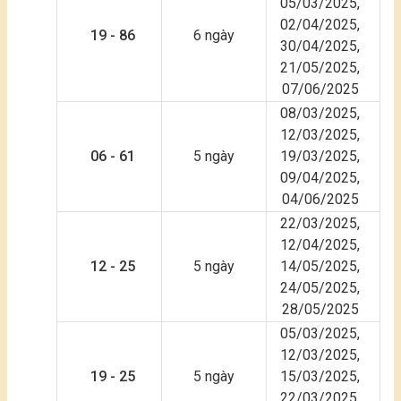
05/03/2025,
02/04/2025,
19 - 86
6 ngày
30/04/2025,
21/05/2025,
07/06/2025
08/03/2025,
12/03/2025,
06 - 61
5 ngày
19/03/2025,
09/04/2025,
04/06/2025
22/03/2025,
12/04/2025,
12 - 25
5 ngày
14/05/2025,
24/05/2025,
28/05/2025
05/03/2025,
12/03/2025,
19 - 25
5 ngày
15/03/2025,
22/03/2025,