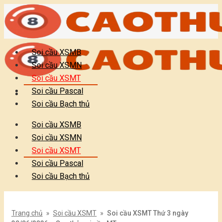
Bỏ
qua
nội
dung
Soi cầu XSMB
Soi cầu XSMN
Soi cầu XSMT
Soi cầu Pascal
Soi cầu Bạch thủ
Soi cầu XSMB
Soi cầu XSMN
Soi cầu XSMT
Soi cầu Pascal
Soi cầu Bạch thủ
Trang chủ
»
Soi cầu XSMT
»
Soi cầu XSMT Thứ 3 ngày