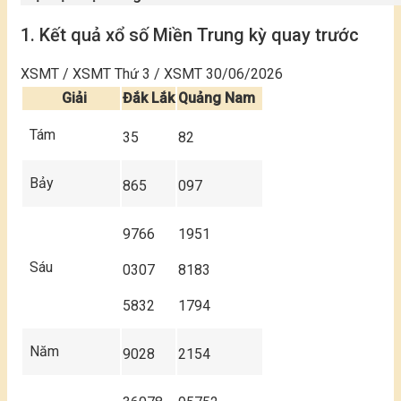
1. Kết quả xổ số Miền Trung kỳ quay trước
XSMT
/
XSMT Thứ 3
/
XSMT 30/06/2026
Giải
Đắk Lắk
Quảng Nam
Tám
35
82
Bảy
865
097
9766
1951
Sáu
0307
8183
5832
1794
Năm
9028
2154