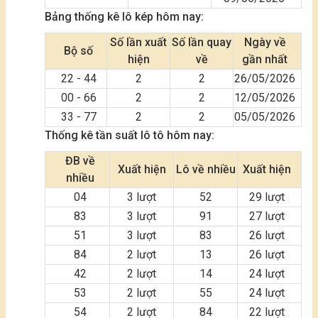
Bảng thống kê lô kép hôm nay:
Số lần xuất
Số lần quay
Ngày về
Bộ số
hiện
về
gần nhất
22 - 44
2
2
26/05/2026
00 - 66
2
2
12/05/2026
33 - 77
2
2
05/05/2026
Thống kê tần suất lô tô hôm nay:
ĐB về
Xuất hiện
Lô về nhiều
Xuất hiện
nhiều
04
3 lượt
52
29 lượt
83
3 lượt
91
27 lượt
51
3 lượt
83
26 lượt
84
2 lượt
13
26 lượt
42
2 lượt
14
24 lượt
53
2 lượt
55
24 lượt
54
2 lượt
84
22 lượt