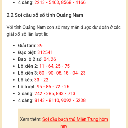
4 càng:
2213 - 5463, 8568 - 4166
2.2 Soi cầu xổ số tỉnh Quảng Nam
Với tỉnh Quảng Nam con số may mắn được dự đoán ở các
giải xổ số lần lượt là:
Giải tám:
39
Đặc biệt:
312541
Bao lô 2 số:
04, 26
Lô xiên 2:
11 - 64, 25 - 75
Lô xiên 3:
80 - 90- 08, 18 - 04- 23
Lô kép:
33 - 22
Lô trượt:
95 - 86 - 72 - 26
3 càng:
242 - 385, 843 - 713
4 càng:
8143 - 8110, 9092 - 5238
Xem thêm:
Soi cầu bạch thủ Miền Trung hôm
nay