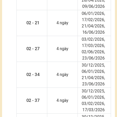
28/04/2026,
09/06/2026
06/01/2026,
17/02/2026,
02 - 21
4 ngày
21/04/2026,
16/06/2026
03/02/2026,
17/03/2026,
02 - 27
4 ngày
02/06/2026,
23/06/2026
30/12/2025,
06/01/2026,
02 - 34
4 ngày
21/04/2026,
23/06/2026
30/12/2025,
06/01/2026,
02 - 37
4 ngày
03/02/2026,
17/03/2026
30/12/2025,