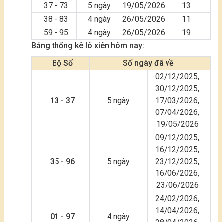
37 - 73
5
ngày
19/05/2026
13
38 - 83
4
ngày
26/05/2026
11
59 - 95
4
ngày
26/05/2026
19
Bảng thống kê lô xiên hôm nay:
Bộ Số
Số ngày đã về
02/12/2025,
30/12/2025,
13 - 37
5 ngày
17/03/2026,
07/04/2026,
19/05/2026
09/12/2025,
16/12/2025,
35 - 96
5 ngày
23/12/2025,
16/06/2026,
23/06/2026
24/02/2026,
14/04/2026,
01 - 97
4 ngày