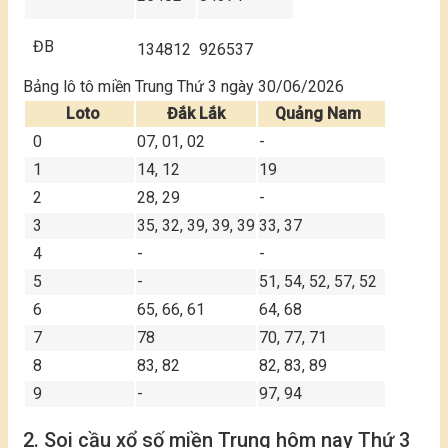
ĐB
134812
926537
Bảng lô tô miền Trung Thứ 3 ngày 30/06/2026
Loto
Đắk Lắk
Quảng Nam
0
07, 01, 02
-
1
14,
12
19
2
28, 29
-
3
35, 32, 39, 39, 39
33,
37
4
-
-
5
-
51, 54, 52, 57, 52
6
65, 66, 61
64, 68
7
78
70, 77, 71
8
83, 82
82, 83, 89
9
-
97, 94
2. Soi cầu xổ số miền Trung hôm nay Thứ 3