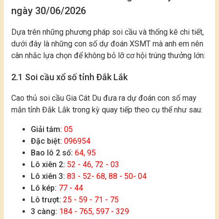
ngày 30/06/2026
Dựa trên những phương pháp soi cầu và thống kê chi tiết,
dưới đây là những con số dự đoán XSMT mà anh em nên
cân nhắc lựa chọn để không bỏ lỡ cơ hội trúng thưởng lớn:
2.1 Soi cầu xổ số tỉnh Đắk Lắk
Cao thủ soi cầu Gia Cát Du đưa ra dự đoán con số may
mắn tỉnh Đắk Lắk trong kỳ quay tiếp theo cụ thể như sau:
Giải tám:
05
Đặc biệt:
096954
Bao lô 2 số:
64, 95
Lô xiên 2:
52 - 46, 72 - 03
Lô xiên 3:
83 - 52- 68, 88 - 50- 04
Lô kép:
77 - 44
Lô trượt:
25 - 59 - 71 - 75
3 càng:
184 - 765, 597 - 329