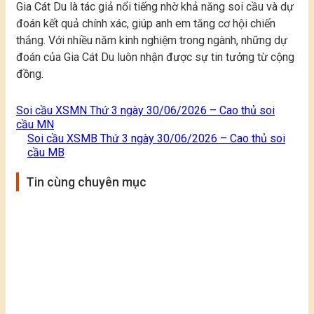
Gia Cát Du là tác giả nổi tiếng nhờ khả năng soi cầu và dự
đoán kết quả chính xác, giúp anh em tăng cơ hội chiến
thắng. Với nhiều năm kinh nghiệm trong ngành, những dự
đoán của Gia Cát Du luôn nhận được sự tin tưởng từ cộng
đồng.
Soi cầu XSMN Thứ 3 ngày 30/06/2026 – Cao thủ soi
cầu MN
Soi cầu XSMB Thứ 3 ngày 30/06/2026 – Cao thủ soi
cầu MB
Tin cùng chuyên mục