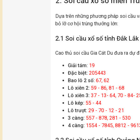
2. Soi cầu xổ số miền T
Dựa trên những phương pháp soi cầu và
bỏ lỡ cơ hội trúng thưởng lớn:
2.1 Soi cầu xổ số tỉnh Đắk Lắk
Cao thủ soi cầu Gia Cát Du đưa ra dự đ
Giải tám:
19
Đặc biệt:
205443
Bao lô 2 số:
67, 62
Lô xiên 2:
59 - 86, 81 - 68
Lô xiên 3:
37 - 13- 64, 70 - 84- 2
Lô kép:
55 - 44
Lô trượt:
29 - 70 - 12 - 21
3 càng:
557 - 878, 281 - 530
4 càng:
1554 - 7845, 8812 - 961