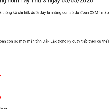
rung hôm nay Thứ 3 ngày 05/05/2026
 thống kê chi tiết, dưới đây là những con số dự đoán XSMT mà 
oán con số may mắn tỉnh Đắk Lắk trong kỳ quay tiếp theo cụ thể 
5
3