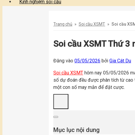
Kinh nghiệm soi cầu
Trang chủ
»
Soi cầu XSMT
»
Soi cầu XSM
Soi cầu XSMT Thứ 3 
Đăng vào
05/05/2026
bởi
Gia Cát Du
Soi cầu XSMT
hôm nay 05/05/2026
ma
số dự đoán đều được phân tích từ cao t
một con số may mắn để đặt cược.
Mục lục nội dung