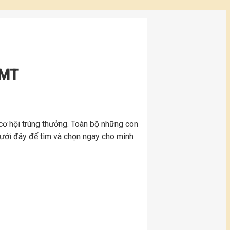
 MT
cơ hội trúng thưởng. Toàn bộ những con
dưới đây để tìm và chọn ngay cho mình