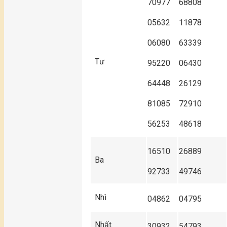
70977
68808
05632
11878
06080
63339
Tư
95220
06430
64448
26129
81085
72910
56253
48618
16510
26889
Ba
92733
49746
Nhì
04862
04795
Nhất
30932
54793