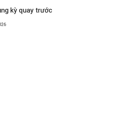
ung kỳ quay trước
026