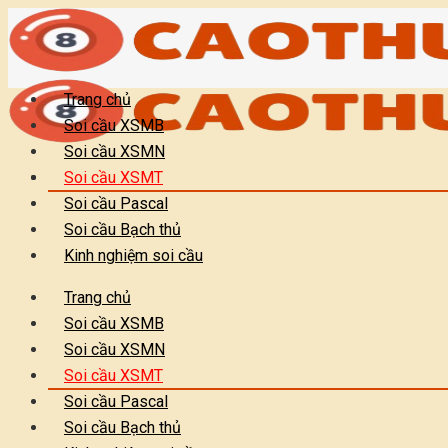
Bỏ
qua
nội
dung
Trang chủ
Soi cầu XSMB
Soi cầu XSMN
Soi cầu XSMT
Soi cầu Pascal
Soi cầu Bạch thủ
Kinh nghiệm soi cầu
Trang chủ
Soi cầu XSMB
Soi cầu XSMN
Soi cầu XSMT
Soi cầu Pascal
Soi cầu Bạch thủ