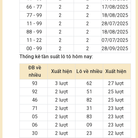
66 - 77
2
2
17/08/2025
77 - 99
2
2
18/08/2025
11 - 99
2
2
28/07/2025
88 - 99
2
2
18/08/2025
11 - 22
2
2
07/07/2025
00 - 99
2
2
28/09/2025
Thống kê tần suất lô tô hôm nay:
ĐB về
Xuất hiện
Lô về nhiều
Xuất hiện
nhiều
93
3 lượt
62
27 lượt
92
2 lượt
51
25 lượt
46
2 lượt
82
25 lượt
71
2 lượt
31
23 lượt
05
2 lượt
83
23 lượt
06
2 lượt
09
23 lượt
30
2 lượt
23
22 lượt