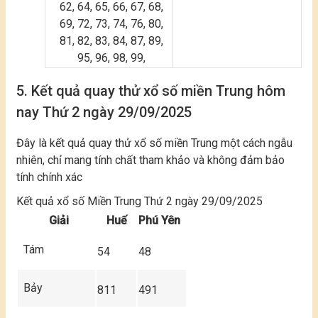
62, 64, 65, 66, 67, 68,
69, 72, 73, 74, 76, 80,
81, 82, 83, 84, 87, 89,
95, 96, 98, 99,
5. Kết quả quay thử xổ số miền Trung hôm
nay Thứ 2 ngày 29/09/2025
Đây là kết quả quay thử xổ số miền Trung một cách ngẫu
nhiên, chỉ mang tính chất tham khảo và không đảm bảo
tính chính xác
Kết quả xổ số Miền Trung Thứ 2 ngày 29/09/2025
Giải
Huế
Phú Yên
Tám
54
48
Bảy
811
491