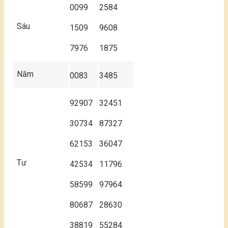
0099
2584
Sáu
1509
9608
7976
1875
Năm
0083
3485
92907
32451
30734
87327
62153
36047
Tư
42534
11796
58599
97964
80687
28630
38819
55284