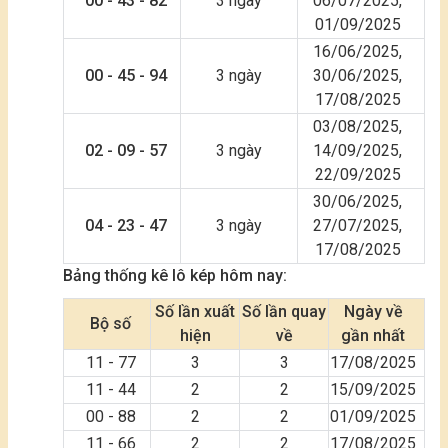
00 - 43 - 82
3 ngày
06/07/2025,
01/09/2025
16/06/2025,
00 - 45 - 94
3 ngày
30/06/2025,
17/08/2025
03/08/2025,
02 - 09 - 57
3 ngày
14/09/2025,
22/09/2025
30/06/2025,
04 - 23 - 47
3 ngày
27/07/2025,
17/08/2025
Bảng thống kê lô kép hôm nay:
Số lần xuất
Số lần quay
Ngày về
Bộ số
hiện
về
gần nhất
11 - 77
3
3
17/08/2025
11 - 44
2
2
15/09/2025
00 - 88
2
2
01/09/2025
11 - 66
2
2
17/08/2025