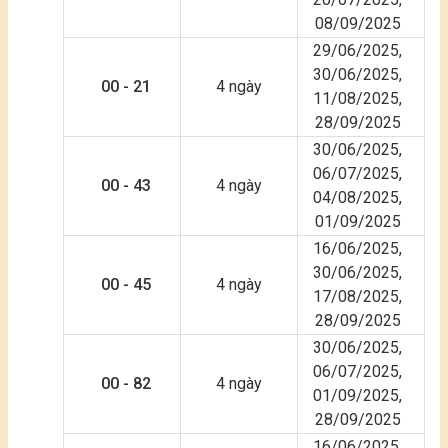
08/09/2025
29/06/2025,
30/06/2025,
00 - 21
4 ngày
11/08/2025,
28/09/2025
30/06/2025,
06/07/2025,
00 - 43
4 ngày
04/08/2025,
01/09/2025
16/06/2025,
30/06/2025,
00 - 45
4 ngày
17/08/2025,
28/09/2025
30/06/2025,
06/07/2025,
00 - 82
4 ngày
01/09/2025,
28/09/2025
16/06/2025,