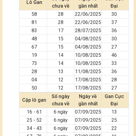
Lô Gan
chưa về
gần nhất
Đại
58
28
22/06/2025
30
81
28
22/06/2025
37
83
17
28/07/2025
36
48
15
04/08/2025
30
67
15
04/08/2025
27
19
14
10/08/2025
46
73
14
10/08/2025
33
28
13
11/08/2025
36
04
12
17/08/2025
28
50
12
17/08/2025
27
Số ngày
Ngày về
Gan Cực
Cặp lô gan
chưa về
gần nhất
Đại
16 - 61
6
ngày
07/09/2025
13
25 - 52
6
ngày
07/09/2025
25
34 - 43
6
ngày
07/09/2025
22