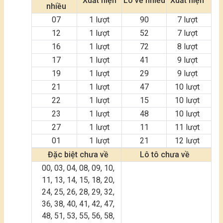
Xuất hiện
Lô về nhiều
Xuất hiện
nhiều
07
1 lượt
90
7 lượt
12
1 lượt
52
7 lượt
16
1 lượt
72
8 lượt
17
1 lượt
41
9 lượt
19
1 lượt
29
9 lượt
21
1 lượt
47
10 lượt
22
1 lượt
15
10 lượt
23
1 lượt
48
10 lượt
27
1 lượt
11
11 lượt
01
1 lượt
21
12 lượt
Đặc biệt chưa về
Lô tô chưa về
00, 03, 04, 08, 09, 10,
11, 13, 14, 15, 18, 20,
24, 25, 26, 28, 29, 32,
36, 38, 40, 41, 42, 47,
48, 51, 53, 55, 56, 58,