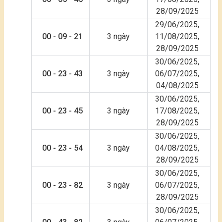
28/09/2025
29/06/2025,
00 - 09 - 21
3 ngày
11/08/2025,
28/09/2025
30/06/2025,
00 - 23 - 43
3 ngày
06/07/2025,
04/08/2025
30/06/2025,
00 - 23 - 45
3 ngày
17/08/2025,
28/09/2025
30/06/2025,
00 - 23 - 54
3 ngày
04/08/2025,
28/09/2025
30/06/2025,
00 - 23 - 82
3 ngày
06/07/2025,
28/09/2025
30/06/2025,