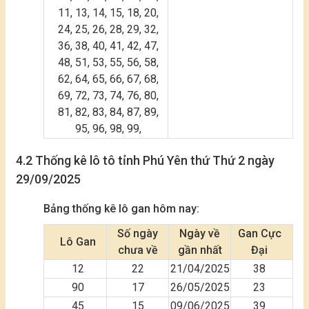
11, 13, 14, 15, 18, 20,
24, 25, 26, 28, 29, 32,
36, 38, 40, 41, 42, 47,
48, 51, 53, 55, 56, 58,
62, 64, 65, 66, 67, 68,
69, 72, 73, 74, 76, 80,
81, 82, 83, 84, 87, 89,
95, 96, 98, 99,
4.2 Thống kê lô tô tỉnh Phú Yên thứ Thứ 2 ngày
29/09/2025
Bảng thống kê lô gan hôm nay:
Số ngày
Ngày về
Gan Cực
Lô Gan
chưa về
gần nhất
Đại
12
22
21/04/2025
38
90
17
26/05/2025
23
45
15
09/06/2025
39