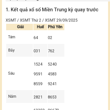
1. Kết quả xổ số Miền Trung kỳ quay trước
XSMT
/
XSMT Thứ 2
/
XSMT 29/09/2025
Giải
Huế
Phú Yên
Tám
64
02
Bảy
031
762
1524
5240
Sáu
9591
4583
8559
9241
Năm
2821
8653