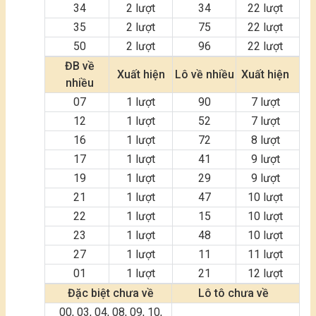
34
2 lượt
34
22 lượt
35
2 lượt
75
22 lượt
50
2 lượt
96
22 lượt
ĐB về
Xuất hiện
Lô về nhiều
Xuất hiện
nhiều
07
1 lượt
90
7 lượt
12
1 lượt
52
7 lượt
16
1 lượt
72
8 lượt
17
1 lượt
41
9 lượt
19
1 lượt
29
9 lượt
21
1 lượt
47
10 lượt
22
1 lượt
15
10 lượt
23
1 lượt
48
10 lượt
27
1 lượt
11
11 lượt
01
1 lượt
21
12 lượt
Đặc biệt chưa về
Lô tô chưa về
00, 03, 04, 08, 09, 10,