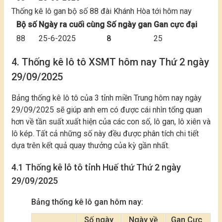
Thống kê lô gan bộ số
88
đài Khánh Hòa tới hôm nay
Bộ số
Ngày ra cuối cùng
Số ngày gan
Gan cực đại
88
25-6-2025
8
25
4. Thống kê lô tô XSMT hôm nay Thứ 2 ngày
29/09/2025
Bảng thống kê lô tô của 3 tỉnh miền Trung hôm nay ngày
29/09/2025
sẽ giúp anh em có được cái nhìn tổng quan
hơn về tần suất xuất hiện của các con số, lô gan, lô xiên và
lô kép. Tất cả những số này đều được phân tích chi tiết
dựa trên kết quả quay thưởng của kỳ gần nhất.
4.1 Thống kê lô tô tỉnh Huế thứ Thứ 2 ngày
29/09/2025
Bảng thống kê lô gan hôm nay:
Số ngày
Ngày về
Gan Cực