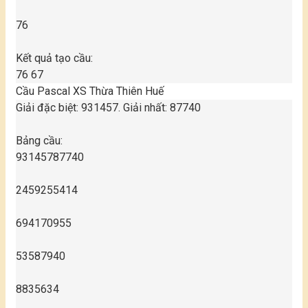
7
6
Kết quả tạo cầu:
76
67
Cầu Pascal XS Thừa Thiên Huế
Giải đặc biệt:
931457
. Giải nhất:
87740
Bảng cầu:
9
3
1
4
5
7
8
7
7
4
0
2
4
5
9
2
5
5
4
1
4
6
9
4
1
7
0
9
5
5
5
3
5
8
7
9
4
0
8
8
3
5
6
3
4