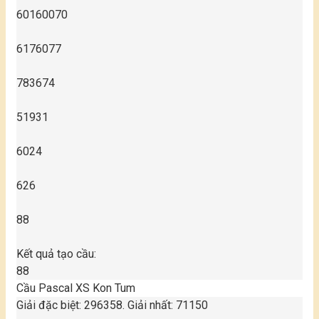
6
0
1
6
0
0
7
0
6
1
7
6
0
7
7
7
8
3
6
7
4
5
1
9
3
1
6
0
2
4
6
2
6
8
8
Kết quả tạo cầu:
88
Cầu Pascal XS Kon Tum
Giải đặc biệt:
296358
. Giải nhất:
71150