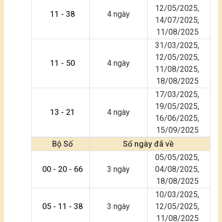
12/05/2025,
11 - 38
4 ngày
14/07/2025,
11/08/2025
31/03/2025,
12/05/2025,
11 - 50
4 ngày
11/08/2025,
18/08/2025
17/03/2025,
19/05/2025,
13 - 21
4 ngày
16/06/2025,
15/09/2025
Bộ Số
Số ngày đã về
05/05/2025,
00 - 20 - 66
3 ngày
04/08/2025,
18/08/2025
10/03/2025,
05 - 11 - 38
3 ngày
12/05/2025,
11/08/2025