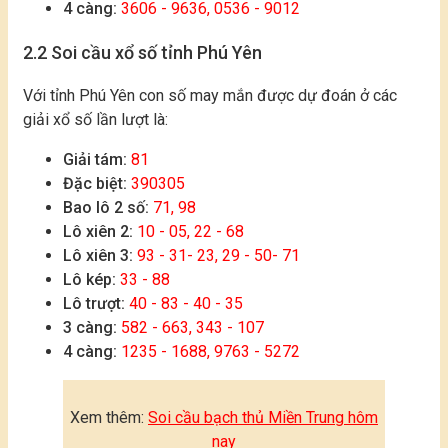
4 càng:
3606 - 9636, 0536 - 9012
2.2 Soi cầu xổ số tỉnh Phú Yên
Với tỉnh Phú Yên con số may mắn được dự đoán ở các
giải xổ số lần lượt là:
Giải tám:
81
Đặc biệt:
390305
Bao lô 2 số:
71, 98
Lô xiên 2:
10 - 05, 22 - 68
Lô xiên 3:
93 - 31- 23, 29 - 50- 71
Lô kép:
33 - 88
Lô trượt:
40 - 83 - 40 - 35
3 càng:
582 - 663, 343 - 107
4 càng:
1235 - 1688, 9763 - 5272
Xem thêm:
Soi cầu bạch thủ Miền Trung hôm
nay