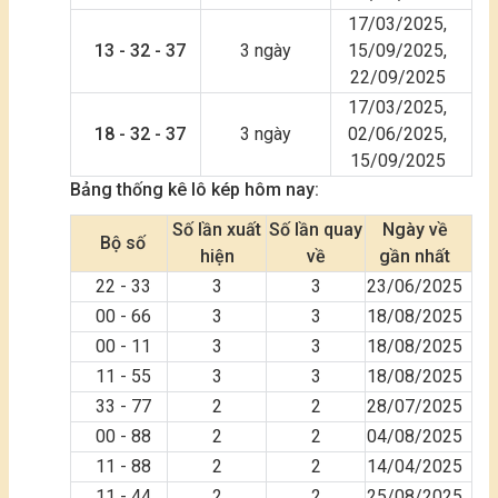
17/03/2025,
13 - 32 - 37
3 ngày
15/09/2025,
22/09/2025
17/03/2025,
18 - 32 - 37
3 ngày
02/06/2025,
15/09/2025
Bảng thống kê lô kép hôm nay:
Số lần xuất
Số lần quay
Ngày về
Bộ số
hiện
về
gần nhất
22 - 33
3
3
23/06/2025
00 - 66
3
3
18/08/2025
00 - 11
3
3
18/08/2025
11 - 55
3
3
18/08/2025
33 - 77
2
2
28/07/2025
00 - 88
2
2
04/08/2025
11 - 88
2
2
14/04/2025
11 - 44
2
2
25/08/2025