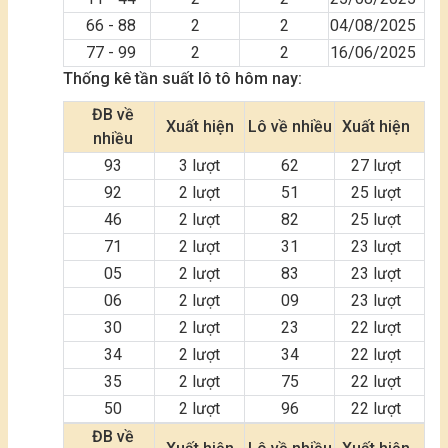
66 - 88
2
2
04/08/2025
77 - 99
2
2
16/06/2025
Thống kê tần suất lô tô hôm nay:
ĐB về
Xuất hiện
Lô về nhiều
Xuất hiện
nhiều
93
3 lượt
62
27 lượt
92
2 lượt
51
25 lượt
46
2 lượt
82
25 lượt
71
2 lượt
31
23 lượt
05
2 lượt
83
23 lượt
06
2 lượt
09
23 lượt
30
2 lượt
23
22 lượt
34
2 lượt
34
22 lượt
35
2 lượt
75
22 lượt
50
2 lượt
96
22 lượt
ĐB về