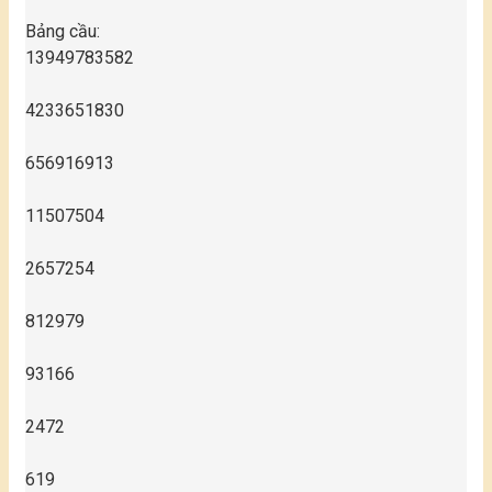
Bảng cầu:
1
3
9
4
9
7
8
3
5
8
2
4
2
3
3
6
5
1
8
3
0
6
5
6
9
1
6
9
1
3
1
1
5
0
7
5
0
4
2
6
5
7
2
5
4
8
1
2
9
7
9
9
3
1
6
6
2
4
7
2
6
1
9