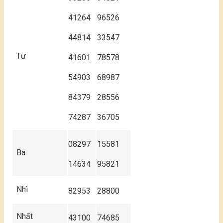
41264
96526
44814
33547
Tư
41601
78578
54903
68987
84379
28556
74287
36705
08297
15581
Ba
14634
95821
Nhì
82953
28800
Nhất
43100
74685