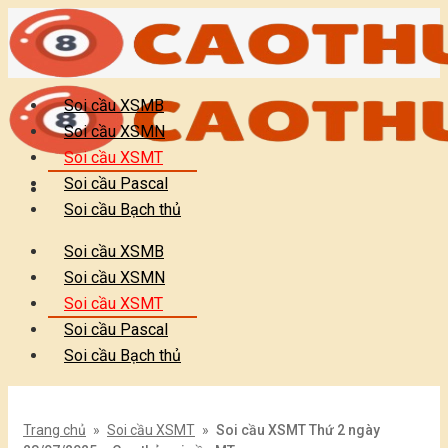
Bỏ
qua
nội
dung
Soi cầu XSMB
Soi cầu XSMN
Soi cầu XSMT
Soi cầu Pascal
Soi cầu Bạch thủ
Soi cầu XSMB
Soi cầu XSMN
Soi cầu XSMT
Soi cầu Pascal
Soi cầu Bạch thủ
Trang chủ
»
Soi cầu XSMT
»
Soi cầu XSMT Thứ 2 ngày