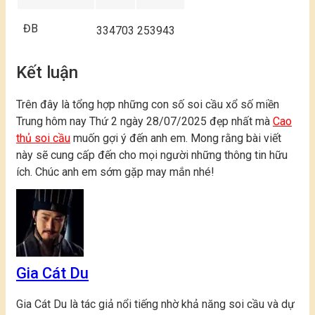
ĐB
334703
253943
Kết luận
Trên đây là tổng hợp những con số soi cầu xổ số miền
Trung hôm nay Thứ 2
ngày 28/07/2025
đẹp nhất mà
Cao
thủ soi cầu
muốn gợi ý đến anh em. Mong rằng bài viết
này sẽ cung cấp đến cho mọi người những thông tin hữu
ích. Chúc anh em sớm gặp may mắn nhé!
Gia Cát Du
Gia Cát Du là tác giả nổi tiếng nhờ khả năng soi cầu và dự