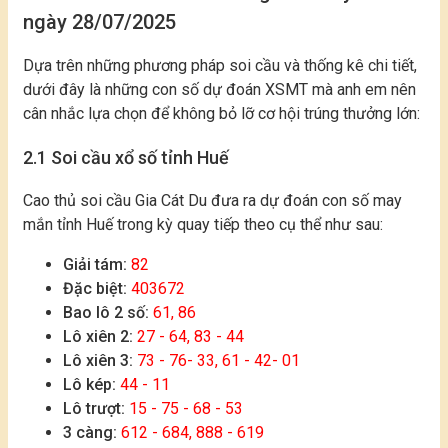
ngày 28/07/2025
Dựa trên những phương pháp soi cầu và thống kê chi tiết,
dưới đây là những con số dự đoán XSMT mà anh em nên
cân nhắc lựa chọn để không bỏ lỡ cơ hội trúng thưởng lớn:
2.1 Soi cầu xổ số tỉnh Huế
Cao thủ soi cầu Gia Cát Du đưa ra dự đoán con số may
mắn tỉnh Huế trong kỳ quay tiếp theo cụ thể như sau:
Giải tám:
82
Đặc biệt:
403672
Bao lô 2 số:
61, 86
Lô xiên 2:
27 - 64, 83 - 44
Lô xiên 3:
73 - 76- 33, 61 - 42- 01
Lô kép:
44 - 11
Lô trượt:
15 - 75 - 68 - 53
3 càng:
612 - 684, 888 - 619