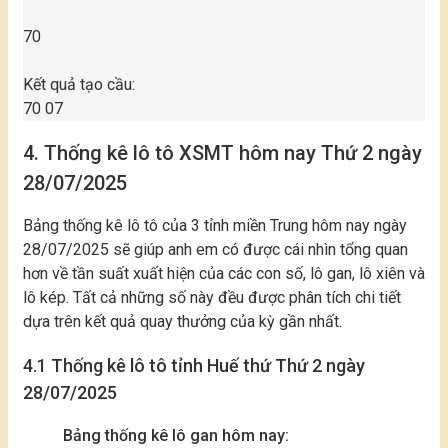
7
0
Kết quả tạo cầu:
70
07
4. Thống kê lô tô XSMT hôm nay Thứ 2 ngày
28/07/2025
Bảng thống kê lô tô của 3 tỉnh miền Trung hôm nay ngày
28/07/2025
sẽ giúp anh em có được cái nhìn tổng quan
hơn về tần suất xuất hiện của các con số, lô gan, lô xiên và
lô kép. Tất cả những số này đều được phân tích chi tiết
dựa trên kết quả quay thưởng của kỳ gần nhất.
4.1 Thống kê lô tô tỉnh Huế thứ Thứ 2 ngày
28/07/2025
Bảng thống kê lô gan hôm nay: