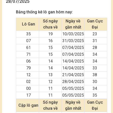
28/07/2025
Bảng thống kê lô gan hôm nay:
Số ngày
Ngày về
Gan Cực
Lô Gan
chưa về
gần nhất
Đại
35
19
10/03/2025
23
07
16
31/03/2025
31
61
15
07/04/2025
28
71
15
07/04/2025
34
06
14
14/04/2025
34
79
14
14/04/2025
33
12
13
21/04/2025
38
02
12
28/04/2025
30
00
11
05/05/2025
34
17
11
05/05/2025
35
Số ngày
Ngày về
Gan Cực
Cặp lô gan
chưa về
gần nhất
Đại