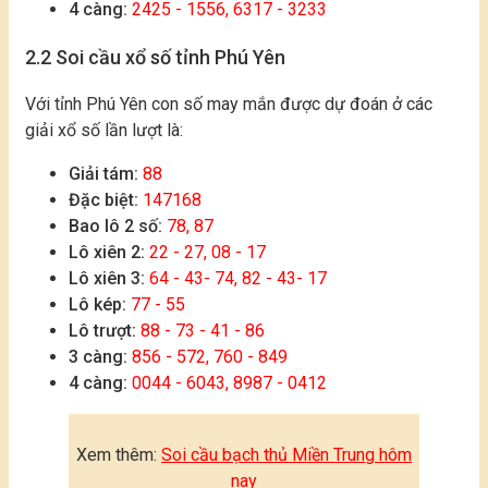
4 càng:
2425 - 1556, 6317 - 3233
2.2 Soi cầu xổ số tỉnh Phú Yên
Với tỉnh Phú Yên con số may mắn được dự đoán ở các
giải xổ số lần lượt là:
Giải tám:
88
Đặc biệt:
147168
Bao lô 2 số:
78, 87
Lô xiên 2:
22 - 27, 08 - 17
Lô xiên 3:
64 - 43- 74, 82 - 43- 17
Lô kép:
77 - 55
Lô trượt:
88 - 73 - 41 - 86
3 càng:
856 - 572, 760 - 849
4 càng:
0044 - 6043, 8987 - 0412
Xem thêm:
Soi cầu bạch thủ Miền Trung hôm
nay