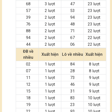
68
3 lượt
47
23 lượt
57
2 lượt
53
23 lượt
39
2 lượt
94
23 lượt
76
2 lượt
48
23 lượt
88
2 lượt
71
22 lượt
94
2 lượt
67
22 lượt
44
2 lượt
06
22 lượt
ĐB về
Xuất hiện
Lô về nhiều
Xuất hiện
nhiều
02
1 lượt
84
8 lượt
07
1 lượt
28
8 lượt
11
1 lượt
73
9 lượt
12
1 lượt
46
9 lượt
15
1 lượt
31
9 lượt
18
1 lượt
83
10 lượt
19
1 lượt
23
10 lượt
22
1 lượt
93
10 lượt