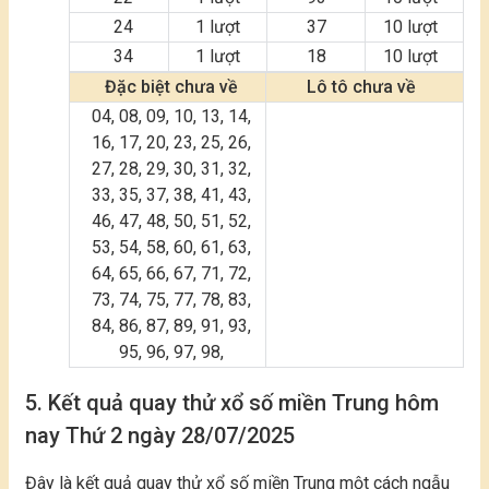
24
1 lượt
37
10 lượt
34
1 lượt
18
10 lượt
Đặc biệt chưa về
Lô tô chưa về
04, 08, 09, 10, 13, 14,
16, 17, 20, 23, 25, 26,
27, 28, 29, 30, 31, 32,
33, 35, 37, 38, 41, 43,
46, 47, 48, 50, 51, 52,
53, 54, 58, 60, 61, 63,
64, 65, 66, 67, 71, 72,
73, 74, 75, 77, 78, 83,
84, 86, 87, 89, 91, 93,
95, 96, 97, 98,
5. Kết quả quay thử xổ số miền Trung hôm
nay Thứ 2 ngày 28/07/2025
Đây là kết quả quay thử xổ số miền Trung một cách ngẫu