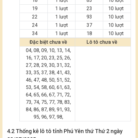
18
1 lượt
83
10 lượt
19
1 lượt
23
10 lượt
22
1 lượt
93
10 lượt
24
1 lượt
37
10 lượt
34
1 lượt
18
10 lượt
Đặc biệt chưa về
Lô tô chưa về
04, 08, 09, 10, 13, 14,
16, 17, 20, 23, 25, 26,
27, 28, 29, 30, 31, 32,
33, 35, 37, 38, 41, 43,
46, 47, 48, 50, 51, 52,
53, 54, 58, 60, 61, 63,
64, 65, 66, 67, 71, 72,
73, 74, 75, 77, 78, 83,
84, 86, 87, 89, 91, 93,
95, 96, 97, 98,
4.2 Thống kê lô tô tỉnh Phú Yên thứ Thứ 2 ngày