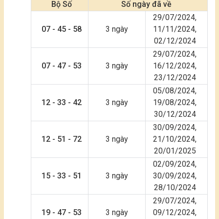
Bộ Số
Số ngày đã về
29/07/2024,
07 - 45 - 58
3 ngày
11/11/2024,
02/12/2024
29/07/2024,
07 - 47 - 53
3 ngày
16/12/2024,
23/12/2024
05/08/2024,
12 - 33 - 42
3 ngày
19/08/2024,
30/12/2024
30/09/2024,
12 - 51 - 72
3 ngày
21/10/2024,
20/01/2025
02/09/2024,
15 - 33 - 51
3 ngày
30/09/2024,
28/10/2024
29/07/2024,
19 - 47 - 53
3 ngày
09/12/2024,