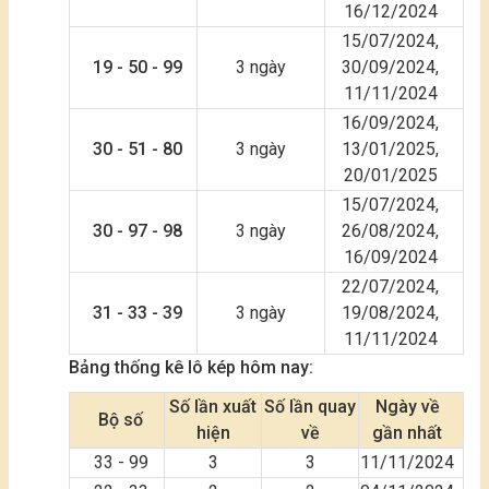
16/12/2024
15/07/2024,
19 - 50 - 99
3 ngày
30/09/2024,
11/11/2024
16/09/2024,
30 - 51 - 80
3 ngày
13/01/2025,
20/01/2025
15/07/2024,
30 - 97 - 98
3 ngày
26/08/2024,
16/09/2024
22/07/2024,
31 - 33 - 39
3 ngày
19/08/2024,
11/11/2024
Bảng thống kê lô kép hôm nay:
Số lần xuất
Số lần quay
Ngày về
Bộ số
hiện
về
gần nhất
33 - 99
3
3
11/11/2024