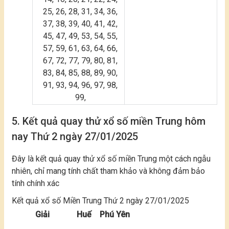
25, 26, 28, 31, 34, 36,
37, 38, 39, 40, 41, 42,
45, 47, 49, 53, 54, 55,
57, 59, 61, 63, 64, 66,
67, 72, 77, 79, 80, 81,
83, 84, 85, 88, 89, 90,
91, 93, 94, 96, 97, 98,
99,
5. Kết quả quay thử xổ số miền Trung hôm
nay Thứ 2 ngày 27/01/2025
Đây là kết quả quay thử xổ số miền Trung một cách ngẫu
nhiên, chỉ mang tính chất tham khảo và không đảm bảo
tính chính xác
Kết quả xổ số Miền Trung Thứ 2 ngày 27/01/2025
Giải
Huế
Phú Yên