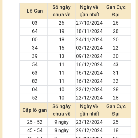
Số ngày
Ngày về
Gan Cực
Lô Gan
chưa về
gần nhất
Đại
03
26
27/10/2024
26
64
19
18/11/2024
28
00
18
24/11/2024
20
34
15
02/12/2024
22
39
13
09/12/2024
30
54
11
16/12/2024
43
63
11
16/12/2024
31
82
11
16/12/2024
32
04
10
22/12/2024
28
52
10
22/12/2024
28
Số ngày
Ngày về
Gan Cực
Cặp lô gan
chưa về
gần nhất
Đại
25 - 52
9
ngày
23/12/2024
25
45 - 54
8
ngày
29/12/2024
18