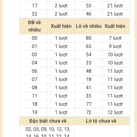
17
2 lượt
53
21 lượt
32
2 lượt
46
21 lượt
ĐB về
Xuất hiện
Lô về nhiều
Xuất hiện
nhiều
00
1 lượt
80
7 lượt
01
1 lượt
65
9 lượt
03
1 lượt
54
10 lượt
04
1 lượt
33
10 lượt
06
1 lượt
48
11 lượt
07
1 lượt
18
11 lượt
08
1 lượt
41
11 lượt
11
1 lượt
35
11 lượt
18
1 lượt
77
11 lượt
19
1 lượt
72
12 lượt
Đặc biệt chưa về
Lô tô chưa về
02, 05, 09, 10, 12, 13,
14, 16, 20, 21, 22, 24,