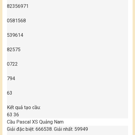
8
2
3
5
6
9
7
1
0
5
8
1
5
6
8
5
3
9
6
1
4
8
2
5
7
5
0
7
2
2
7
9
4
6
3
Kết quả tạo cầu:
63
36
Cầu Pascal XS Quảng Nam
Giải đặc biệt:
666538
. Giải nhất:
59949