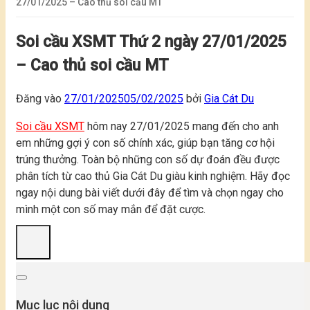
27/01/2025 – Cao thủ soi cầu MT
Soi cầu XSMT Thứ 2 ngày 27/01/2025
– Cao thủ soi cầu MT
Đăng vào
27/01/2025
05/02/2025
bởi
Gia Cát Du
Soi cầu XSMT
hôm nay 27/01/2025
mang đến cho anh
em những gợi ý con số chính xác, giúp bạn tăng cơ hội
trúng thưởng. Toàn bộ những con số dự đoán đều được
phân tích từ cao thủ Gia Cát Du giàu kinh nghiệm. Hãy đọc
ngay nội dung bài viết dưới đây để tìm và chọn ngay cho
mình một con số may mắn để đặt cược.
Mục lục nội dung