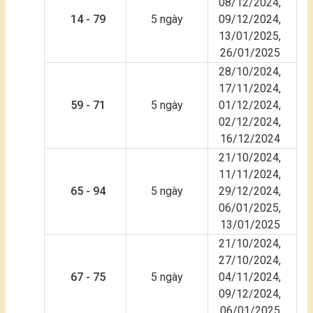
08/12/2024,
14 - 79
5 ngày
09/12/2024,
13/01/2025,
26/01/2025
28/10/2024,
17/11/2024,
59 - 71
5 ngày
01/12/2024,
02/12/2024,
16/12/2024
21/10/2024,
11/11/2024,
65 - 94
5 ngày
29/12/2024,
06/01/2025,
13/01/2025
21/10/2024,
27/10/2024,
67 - 75
5 ngày
04/11/2024,
09/12/2024,
06/01/2025