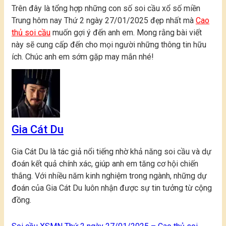
Trên đây là tổng hợp những con số soi cầu xổ số miền
Trung hôm nay Thứ 2
ngày 27/01/2025
đẹp nhất mà
Cao
thủ soi cầu
muốn gợi ý đến anh em. Mong rằng bài viết
này sẽ cung cấp đến cho mọi người những thông tin hữu
ích. Chúc anh em sớm gặp may mắn nhé!
Gia Cát Du
Gia Cát Du là tác giả nổi tiếng nhờ khả năng soi cầu và dự
đoán kết quả chính xác, giúp anh em tăng cơ hội chiến
thắng. Với nhiều năm kinh nghiệm trong ngành, những dự
đoán của Gia Cát Du luôn nhận được sự tin tưởng từ cộng
đồng.