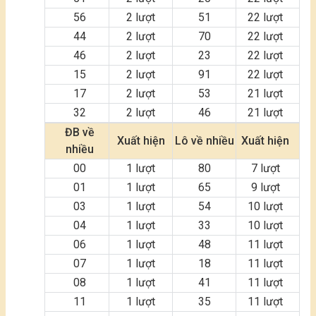
56
2 lượt
51
22 lượt
44
2 lượt
70
22 lượt
46
2 lượt
23
22 lượt
15
2 lượt
91
22 lượt
17
2 lượt
53
21 lượt
32
2 lượt
46
21 lượt
ĐB về
Xuất hiện
Lô về nhiều
Xuất hiện
nhiều
00
1 lượt
80
7 lượt
01
1 lượt
65
9 lượt
03
1 lượt
54
10 lượt
04
1 lượt
33
10 lượt
06
1 lượt
48
11 lượt
07
1 lượt
18
11 lượt
08
1 lượt
41
11 lượt
11
1 lượt
35
11 lượt