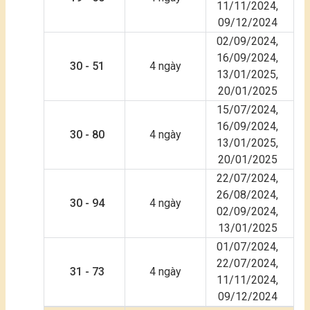
11/11/2024,
09/12/2024
02/09/2024,
16/09/2024,
30 - 51
4 ngày
13/01/2025,
20/01/2025
15/07/2024,
16/09/2024,
30 - 80
4 ngày
13/01/2025,
20/01/2025
22/07/2024,
26/08/2024,
30 - 94
4 ngày
02/09/2024,
13/01/2025
01/07/2024,
22/07/2024,
31 - 73
4 ngày
11/11/2024,
09/12/2024