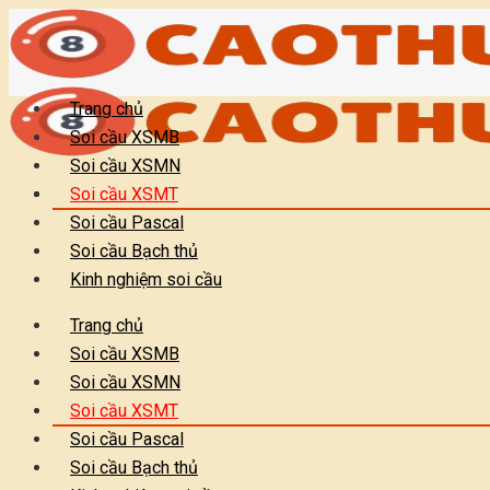
Bỏ
qua
nội
dung
Trang chủ
Soi cầu XSMB
Soi cầu XSMN
Soi cầu XSMT
Soi cầu Pascal
Soi cầu Bạch thủ
Kinh nghiệm soi cầu
Trang chủ
Soi cầu XSMB
Soi cầu XSMN
Soi cầu XSMT
Soi cầu Pascal
Soi cầu Bạch thủ