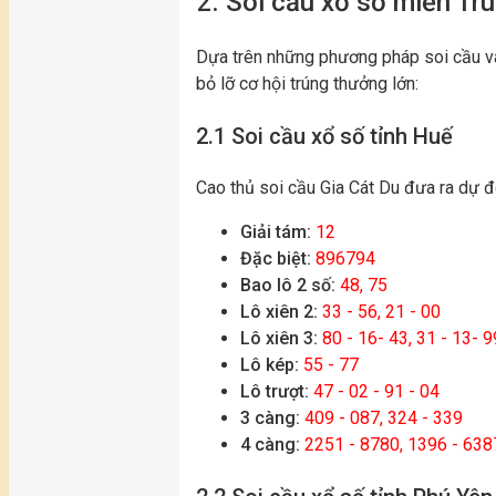
2. Soi cầu xổ số miền T
Dựa trên những phương pháp soi cầu và
bỏ lỡ cơ hội trúng thưởng lớn:
2.1 Soi cầu xổ số tỉnh Huế
Cao thủ soi cầu Gia Cát Du đưa ra dự đ
Giải tám:
12
Đặc biệt:
896794
Bao lô 2 số:
48, 75
Lô xiên 2:
33 - 56, 21 - 00
Lô xiên 3:
80 - 16- 43, 31 - 13- 9
Lô kép:
55 - 77
Lô trượt:
47 - 02 - 91 - 04
3 càng:
409 - 087, 324 - 339
4 càng:
2251 - 8780, 1396 - 638