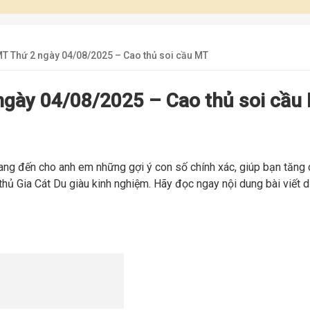
T Thứ 2 ngày 04/08/2025 – Cao thủ soi cầu MT
ngày 04/08/2025 – Cao thủ soi cầu
ng đến cho anh em những gợi ý con số chính xác, giúp bạn tăng 
hủ Gia Cát Du giàu kinh nghiệm. Hãy đọc ngay nội dung bài viết 