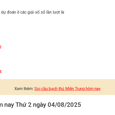
ự đoán ở các giải xổ số lần lượt là:
3
4
Xem thêm:
Soi cầu bạch thủ Miền Trung hôm nay
m nay Thứ 2 ngày 04/08/2025