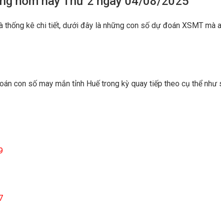
rung hôm nay Thứ 2 ngày 04/08/2025
 thống kê chi tiết, dưới đây là những con số dự đoán XSMT mà 
oán con số may mắn tỉnh Huế trong kỳ quay tiếp theo cụ thể như 
9
7