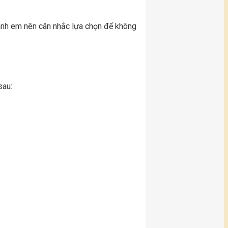
anh em nên cân nhắc lựa chọn để không
sau: