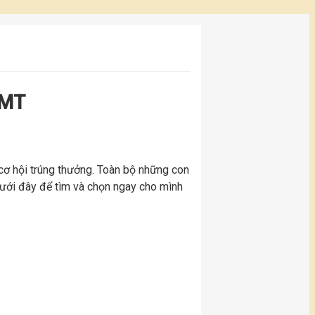
 MT
cơ hội trúng thưởng. Toàn bộ những con
dưới đây để tìm và chọn ngay cho mình