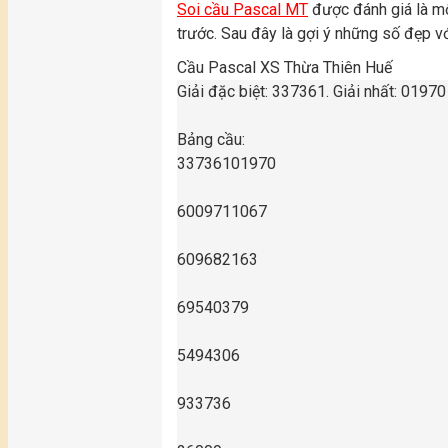
Soi cầu Pascal MT
được đánh giá là m
trước. Sau đây là gợi ý những số đẹp vớ
Cầu Pascal XS Thừa Thiên Huế
Giải đặc biệt:
337361
. Giải nhất:
01970
Bảng cầu:
3
3
7
3
6
1
0
1
9
7
0
6
0
0
9
7
1
1
0
6
7
6
0
9
6
8
2
1
6
3
6
9
5
4
0
3
7
9
5
4
9
4
3
0
6
9
3
3
7
3
6