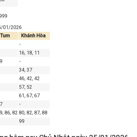
999
25/01/2026
 Tum
Khánh Hòa
-
16, 18, 11
29
-
34, 37
46, 42, 42
57, 52
61, 67, 67
7
-
9, 86, 82
80, 82, 87, 88
99