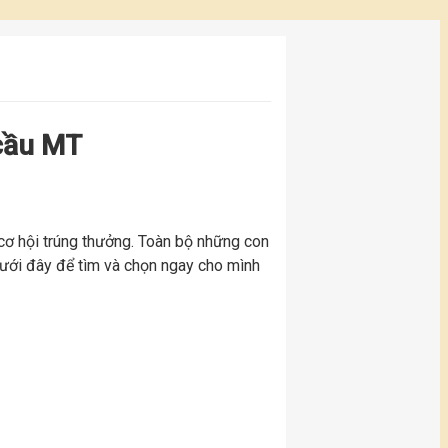
cầu MT
cơ hội trúng thưởng. Toàn bộ những con
dưới đây để tìm và chọn ngay cho mình