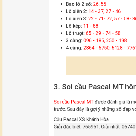
Bao lô 2 số:
26, 55
Lô xiên 2:
14 - 37, 27 - 46
Lô xiên 3:
22 - 71- 72, 57 - 08- 8
Lô kép:
11 - 88
Lô trượt:
65 - 29 - 74 - 58
3 càng:
096 - 185, 250 - 198
4 càng:
2864 - 5750, 6128 - 776
3. Soi cầu Pascal MT h
Soi cầu Pascal MT
được đánh giá là m
trước. Sau đây là gợi ý những số đẹp vớ
Cầu Pascal XS Khánh Hòa
Giải đặc biệt:
765951
. Giải nhất:
06740