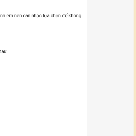
anh em nên cân nhắc lựa chọn để không
sau: