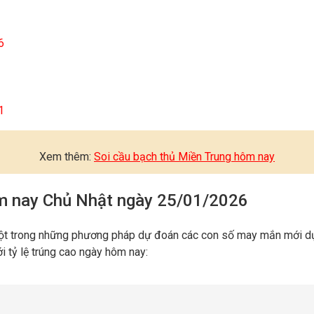
6
1
Xem thêm:
Soi cầu bạch thủ Miền Trung hôm nay
ôm nay Chủ Nhật ngày 25/01/2026
ột trong những phương pháp dự đoán các con số may mắn mới dự
i tỷ lệ trúng cao ngày hôm nay: