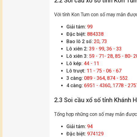
2.2 Soi cầu xổ số tỉnh Kon Tu
Với tỉnh Kon Tum con số may mắn được d
Giải tám:
99
Đặc biệt:
884338
Bao lô 2 số:
20, 73
Lô xiên 2:
39 - 99, 36 - 33
Lô xiên 3:
59 - 71- 28, 85 - 80- 2
Lô kép:
44 - 11
Lô trượt:
11 - 75 - 06 - 67
3 càng:
089 - 364, 874 - 552
4 càng:
6951 - 4360, 1778 - 275
2.3 Soi cầu xổ số tỉnh Khánh 
Tổng hợp những con số may mắn được ca
Giải tám:
94
Đặc biệt:
974129