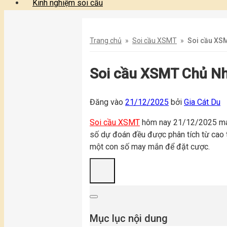
Kinh nghiệm soi cầu
Trang chủ
»
Soi cầu XSMT
»
Soi cầu XSM
Soi cầu XSMT Chủ Nh
Đăng vào
21/12/2025
bởi
Gia Cát Du
Soi cầu XSMT
hôm nay 21/12/2025
ma
số dự đoán đều được phân tích từ cao t
một con số may mắn để đặt cược.
Mục lục nội dung