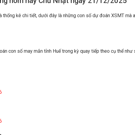
rung hôm nay Chủ Nhật ngày 21/12/2025
 thống kê chi tiết, dưới đây là những con số dự đoán XSMT mà 
oán con số may mắn tỉnh Huế trong kỳ quay tiếp theo cụ thể như 
6
6