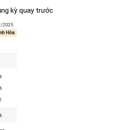
ung kỳ quay trước
2/2025
nh Hòa
4
4
1
4