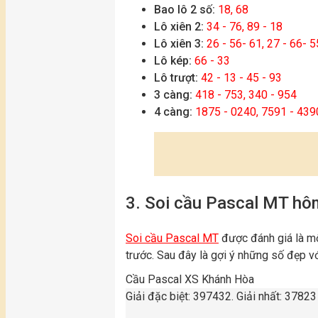
Bao lô 2 số:
18, 68
Lô xiên 2:
34 - 76, 89 - 18
Lô xiên 3:
26 - 56- 61, 27 - 66- 5
Lô kép:
66 - 33
Lô trượt:
42 - 13 - 45 - 93
3 càng:
418 - 753, 340 - 954
4 càng:
1875 - 0240, 7591 - 439
3. Soi cầu Pascal MT h
Soi cầu Pascal MT
được đánh giá là m
trước. Sau đây là gợi ý những số đẹp vớ
Cầu Pascal XS Khánh Hòa
Giải đặc biệt:
397432
. Giải nhất:
37823