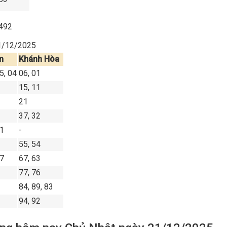
492
21/12/2025
m
Khánh Hòa
05,
04
06, 01
15, 11
21
37, 32
41
-
55, 54
67
67, 63
77, 76
84, 89, 83
94,
92