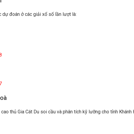
m
ự đoán ở các giải xổ số lần lượt là:
8
7
Hoà
o thủ Gia Cát Du soi cầu và phân tích kỹ lưỡng cho tỉnh Khánh 