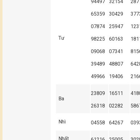
94497
32154
287
65359
30429
377
07874
25947
123
Tư
98225
60163
181
09068
07341
815
39489
48807
642
49966
19406
216
23809
16511
418
Ba
26318
02282
586
Nhì
04558
64267
039
Nhất
61216
25005
302