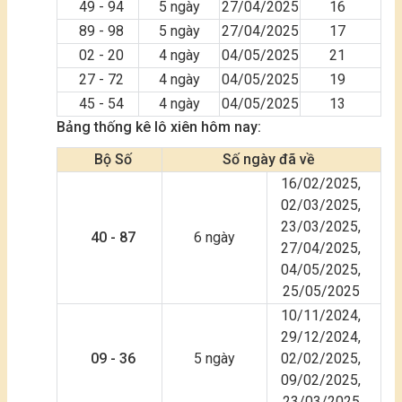
49 - 94
5
ngày
27/04/2025
16
89 - 98
5
ngày
27/04/2025
17
02 - 20
4
ngày
04/05/2025
21
27 - 72
4
ngày
04/05/2025
19
45 - 54
4
ngày
04/05/2025
13
Bảng thống kê lô xiên hôm nay:
Bộ Số
Số ngày đã về
16/02/2025,
02/03/2025,
23/03/2025,
40 - 87
6 ngày
27/04/2025,
04/05/2025,
25/05/2025
10/11/2024,
29/12/2024,
09 - 36
5 ngày
02/02/2025,
09/02/2025,
23/03/2025