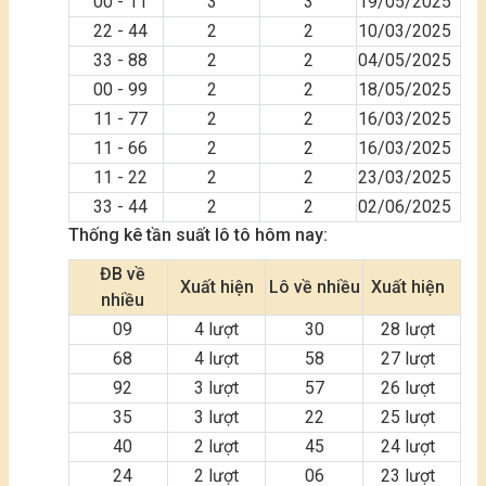
00 - 11
3
3
19/05/2025
22 - 44
2
2
10/03/2025
33 - 88
2
2
04/05/2025
00 - 99
2
2
18/05/2025
11 - 77
2
2
16/03/2025
11 - 66
2
2
16/03/2025
11 - 22
2
2
23/03/2025
33 - 44
2
2
02/06/2025
Thống kê tần suất lô tô hôm nay:
ĐB về
Xuất hiện
Lô về nhiều
Xuất hiện
nhiều
09
4 lượt
30
28 lượt
68
4 lượt
58
27 lượt
92
3 lượt
57
26 lượt
35
3 lượt
22
25 lượt
40
2 lượt
45
24 lượt
24
2 lượt
06
23 lượt