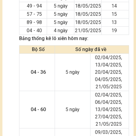
49 - 94
5
ngày
18/05/2025
14
57 - 75
5
ngày
18/05/2025
15
89 - 98
5
ngày
18/05/2025
13
04 - 40
4
ngày
21/05/2025
19
Bảng thống kê lô xiên hôm nay:
Bộ Số
Số ngày đã về
02/04/2025,
13/04/2025,
04 - 36
5 ngày
20/04/2025,
04/05/2025,
21/05/2025
02/04/2025,
06/04/2025,
04 - 60
5 ngày
13/04/2025,
27/04/2025,
21/05/2025
09/03/2025,