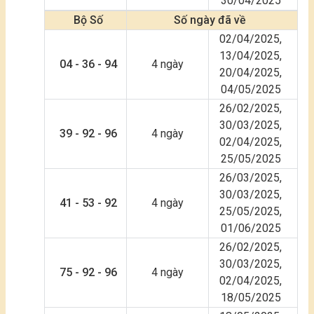
30/04/2025
Bộ Số
Số ngày đã về
02/04/2025,
13/04/2025,
04 - 36 - 94
4 ngày
20/04/2025,
04/05/2025
26/02/2025,
30/03/2025,
39 - 92 - 96
4 ngày
02/04/2025,
25/05/2025
26/03/2025,
30/03/2025,
41 - 53 - 92
4 ngày
25/05/2025,
01/06/2025
26/02/2025,
30/03/2025,
75 - 92 - 96
4 ngày
02/04/2025,
18/05/2025