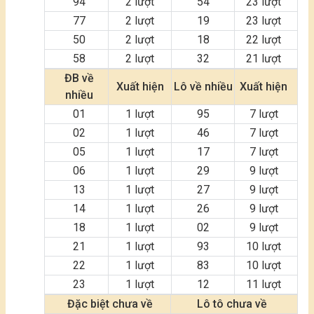
94
2 lượt
54
23 lượt
77
2 lượt
19
23 lượt
50
2 lượt
18
22 lượt
58
2 lượt
32
21 lượt
ĐB về
Xuất hiện
Lô về nhiều
Xuất hiện
nhiều
01
1 lượt
95
7 lượt
02
1 lượt
46
7 lượt
05
1 lượt
17
7 lượt
06
1 lượt
29
9 lượt
13
1 lượt
27
9 lượt
14
1 lượt
26
9 lượt
18
1 lượt
02
9 lượt
21
1 lượt
93
10 lượt
22
1 lượt
83
10 lượt
23
1 lượt
12
11 lượt
Đặc biệt chưa về
Lô tô chưa về