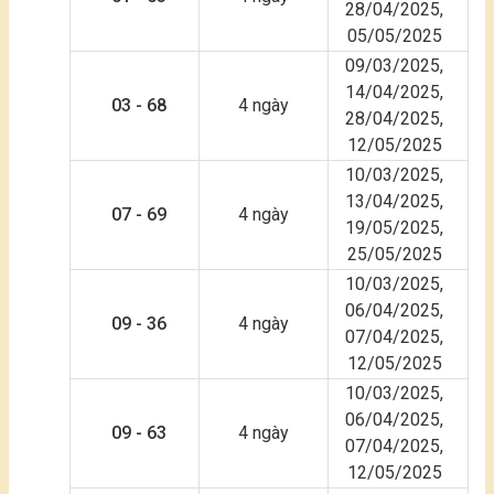
28/04/2025,
05/05/2025
09/03/2025,
14/04/2025,
03 - 68
4 ngày
28/04/2025,
12/05/2025
10/03/2025,
13/04/2025,
07 - 69
4 ngày
19/05/2025,
25/05/2025
10/03/2025,
06/04/2025,
09 - 36
4 ngày
07/04/2025,
12/05/2025
10/03/2025,
06/04/2025,
09 - 63
4 ngày
07/04/2025,
12/05/2025