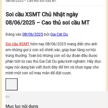
08/06/2025 – Cao thủ soi cầu MT
Soi cầu XSMT Chủ Nhật ngày
08/06/2025 – Cao thủ soi cầu MT
Đăng vào
08/06/2025
bởi
Gia Cát Du
Soi cầu XSMT
hôm nay 08/06/2025
mang đến cho anh
em những gợi ý con số chính xác, giúp bạn tăng cơ hội
trúng thưởng. Toàn bộ những con số dự đoán đều được
phân tích từ cao thủ Gia Cát Du giàu kinh nghiệm. Hãy đọc
ngay nội dung bài viết dưới đây để tìm và chọn ngay cho
mình một con số may mắn để đặt cược.
Mục lục nội dung