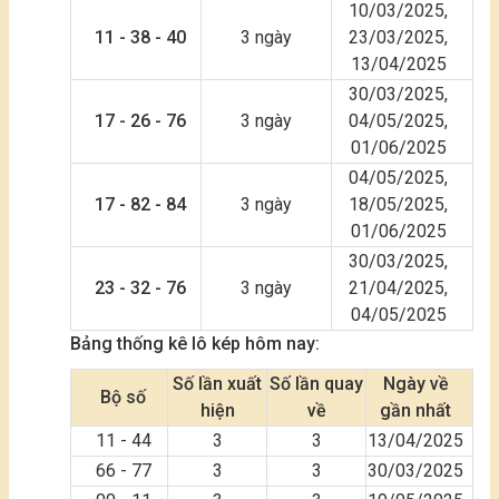
10/03/2025,
11 - 38 - 40
3 ngày
23/03/2025,
13/04/2025
30/03/2025,
17 - 26 - 76
3 ngày
04/05/2025,
01/06/2025
04/05/2025,
17 - 82 - 84
3 ngày
18/05/2025,
01/06/2025
30/03/2025,
23 - 32 - 76
3 ngày
21/04/2025,
04/05/2025
Bảng thống kê lô kép hôm nay:
Số lần xuất
Số lần quay
Ngày về
Bộ số
hiện
về
gần nhất
11 - 44
3
3
13/04/2025
66 - 77
3
3
30/03/2025