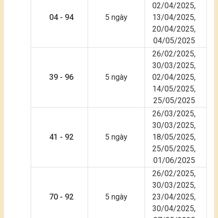
02/04/2025,
04 - 94
5 ngày
13/04/2025,
20/04/2025,
04/05/2025
26/02/2025,
30/03/2025,
39 - 96
5 ngày
02/04/2025,
14/05/2025,
25/05/2025
26/03/2025,
30/03/2025,
41 - 92
5 ngày
18/05/2025,
25/05/2025,
01/06/2025
26/02/2025,
30/03/2025,
70 - 92
5 ngày
23/04/2025,
30/04/2025,