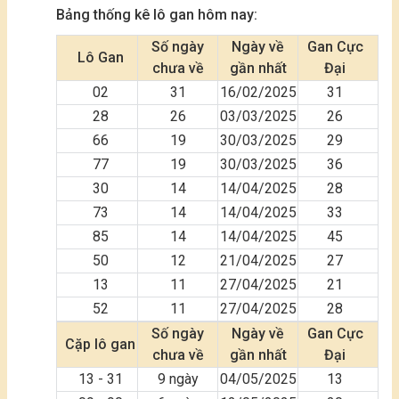
Bảng thống kê lô gan hôm nay:
Số ngày
Ngày về
Gan Cực
Lô Gan
chưa về
gần nhất
Đại
02
31
16/02/2025
31
28
26
03/03/2025
26
66
19
30/03/2025
29
77
19
30/03/2025
36
30
14
14/04/2025
28
73
14
14/04/2025
33
85
14
14/04/2025
45
50
12
21/04/2025
27
13
11
27/04/2025
21
52
11
27/04/2025
28
Số ngày
Ngày về
Gan Cực
Cặp lô gan
chưa về
gần nhất
Đại
13 - 31
9
ngày
04/05/2025
13