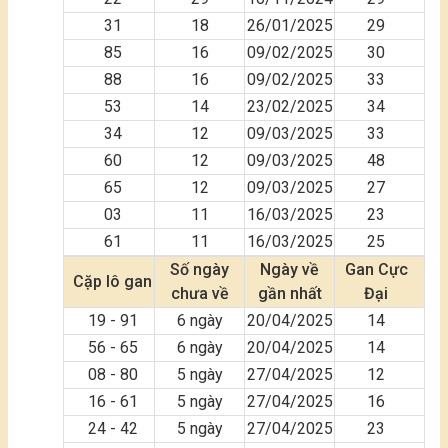
31
18
26/01/2025
29
85
16
09/02/2025
30
88
16
09/02/2025
33
53
14
23/02/2025
34
34
12
09/03/2025
33
60
12
09/03/2025
48
65
12
09/03/2025
27
03
11
16/03/2025
23
61
11
16/03/2025
25
Số ngày
Ngày về
Gan Cực
Cặp lô gan
chưa về
gần nhất
Đại
19 - 91
6
ngày
20/04/2025
14
56 - 65
6
ngày
20/04/2025
14
08 - 80
5
ngày
27/04/2025
12
16 - 61
5
ngày
27/04/2025
16
24 - 42
5
ngày
27/04/2025
23