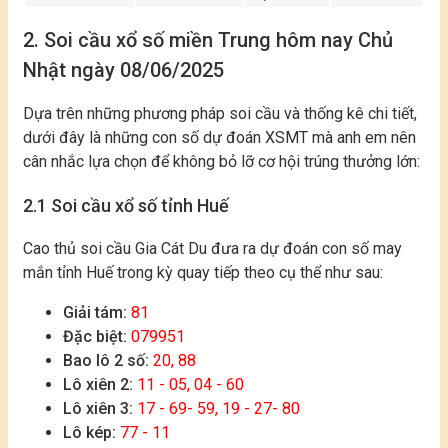
2. Soi cầu xổ số miền Trung hôm nay Chủ
Nhật ngày 08/06/2025
Dựa trên những phương pháp soi cầu và thống kê chi tiết,
dưới đây là những con số dự đoán XSMT mà anh em nên
cân nhắc lựa chọn để không bỏ lỡ cơ hội trúng thưởng lớn:
2.1 Soi cầu xổ số tỉnh Huế
Cao thủ soi cầu Gia Cát Du đưa ra dự đoán con số may
mắn tỉnh Huế trong kỳ quay tiếp theo cụ thể như sau:
Giải tám:
81
Đặc biệt:
079951
Bao lô 2 số:
20, 88
Lô xiên 2:
11 - 05, 04 - 60
Lô xiên 3:
17 - 69- 59, 19 - 27- 80
Lô kép:
77 - 11