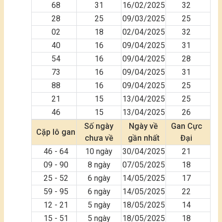
68
31
16/02/2025
32
28
25
09/03/2025
25
02
18
02/04/2025
32
40
16
09/04/2025
31
54
16
09/04/2025
28
73
16
09/04/2025
31
88
16
09/04/2025
25
21
15
13/04/2025
25
46
15
13/04/2025
26
Số ngày
Ngày về
Gan Cực
Cặp lô gan
chưa về
gần nhất
Đại
46 - 64
10
ngày
30/04/2025
21
09 - 90
8
ngày
07/05/2025
18
25 - 52
6
ngày
14/05/2025
17
59 - 95
6
ngày
14/05/2025
22
12 - 21
5
ngày
18/05/2025
14
15 - 51
5
ngày
18/05/2025
18