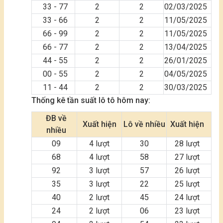
33 - 77
2
2
02/03/2025
33 - 66
2
2
11/05/2025
66 - 99
2
2
11/05/2025
66 - 77
2
2
13/04/2025
44 - 55
2
2
26/01/2025
00 - 55
2
2
04/05/2025
11 - 44
2
2
30/03/2025
Thống kê tần suất lô tô hôm nay:
ĐB về
Xuất hiện
Lô về nhiều
Xuất hiện
nhiều
09
4 lượt
30
28 lượt
68
4 lượt
58
27 lượt
92
3 lượt
57
26 lượt
35
3 lượt
22
25 lượt
40
2 lượt
45
24 lượt
24
2 lượt
06
23 lượt