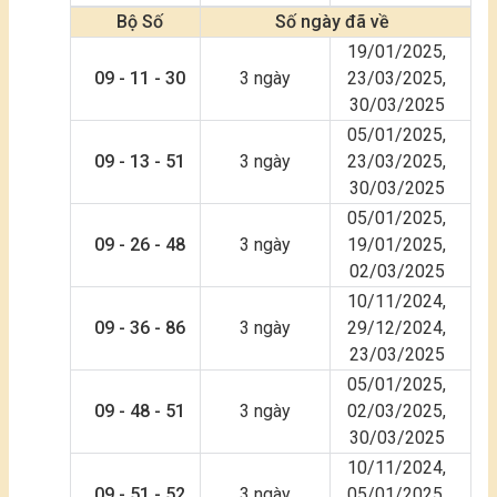
Bộ Số
Số ngày đã về
19/01/2025,
09 - 11 - 30
3 ngày
23/03/2025,
30/03/2025
05/01/2025,
09 - 13 - 51
3 ngày
23/03/2025,
30/03/2025
05/01/2025,
09 - 26 - 48
3 ngày
19/01/2025,
02/03/2025
10/11/2024,
09 - 36 - 86
3 ngày
29/12/2024,
23/03/2025
05/01/2025,
09 - 48 - 51
3 ngày
02/03/2025,
30/03/2025
10/11/2024,
09 - 51 - 52
3 ngày
05/01/2025,