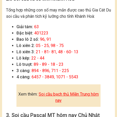
Tổng hợp những con số may mắn được cao thủ Gia Cát Du
soi cầu và phân tích kỹ lưỡng cho tỉnh Khánh Hoà:
Giải tám:
63
Đặc biệt:
401223
Bao lô 2 số:
96, 91
Lô xiên 2:
05 - 25, 98 - 75
Lô xiên 3:
21 - 81- 81, 48 - 60- 13
Lô kép:
22 - 44
Lô trượt:
89 - 89 - 18 - 23
3 càng:
894 - 896, 711 - 225
4 càng:
6457 - 3849, 1071 - 5543
Xem thêm:
Soi cầu bạch thủ Miền Trung hôm
nay
3. Soi cầu Pascal MT hôm nay Chủ Nhật