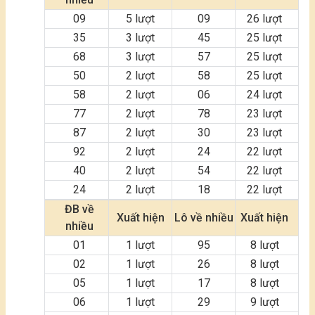
09
5 lượt
09
26 lượt
35
3 lượt
45
25 lượt
68
3 lượt
57
25 lượt
50
2 lượt
58
25 lượt
58
2 lượt
06
24 lượt
77
2 lượt
78
23 lượt
87
2 lượt
30
23 lượt
92
2 lượt
24
22 lượt
40
2 lượt
54
22 lượt
24
2 lượt
18
22 lượt
ĐB về
Xuất hiện
Lô về nhiều
Xuất hiện
nhiều
01
1 lượt
95
8 lượt
02
1 lượt
26
8 lượt
05
1 lượt
17
8 lượt
06
1 lượt
29
9 lượt