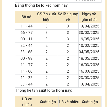
Bảng thống kê lô kép hôm nay:
Số lần xuất
Số lần quay
Ngày về
Bộ số
hiện
về
gần nhất
11 - 44
3
3
13/04/2025
66 - 77
3
3
30/03/2025
00 - 11
3
3
19/05/2025
22 - 44
2
2
10/03/2025
33 - 88
2
2
04/05/2025
00 - 99
2
2
18/05/2025
11 - 77
2
2
16/03/2025
11 - 66
2
2
16/03/2025
11 - 22
2
2
23/03/2025
33 - 44
2
2
13/04/2025
Thống kê tần suất lô tô hôm nay:
ĐB về
Xuất hiện
Lô về nhiều
Xuất hiện
nhiều