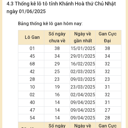
4.3 Thống kê lô tô tỉnh Khánh Hoà thứ Chủ Nhật
ngày 01/06/2025
Bảng thống kê lô gan hôm nay:
Số ngày
Ngày về
Gan Cực
Lô Gan
chưa về
gần nhất
Đại
01
38
15/01/2025
38
45
34
29/01/2025
34
68
29
16/02/2025
32
42
25
02/03/2025
32
28
23
09/03/2025
23
10
19
23/03/2025
31
02
16
02/04/2025
32
40
14
09/04/2025
31
47
14
09/04/2025
27
54
14
09/04/2025
28
Số ngày
Ngày về
Gan Cực