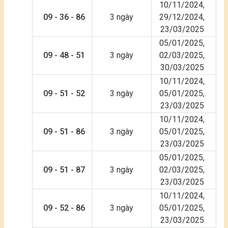
10/11/2024,
09 - 36 - 86
3 ngày
29/12/2024,
23/03/2025
05/01/2025,
09 - 48 - 51
3 ngày
02/03/2025,
30/03/2025
10/11/2024,
09 - 51 - 52
3 ngày
05/01/2025,
23/03/2025
10/11/2024,
09 - 51 - 86
3 ngày
05/01/2025,
23/03/2025
05/01/2025,
09 - 51 - 87
3 ngày
02/03/2025,
23/03/2025
10/11/2024,
09 - 52 - 86
3 ngày
05/01/2025,
23/03/2025