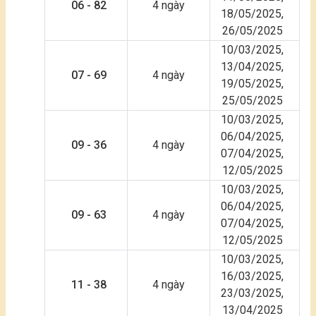
06 - 82
4 ngày
18/05/2025,
26/05/2025
10/03/2025,
13/04/2025,
07 - 69
4 ngày
19/05/2025,
25/05/2025
10/03/2025,
06/04/2025,
09 - 36
4 ngày
07/04/2025,
12/05/2025
10/03/2025,
06/04/2025,
09 - 63
4 ngày
07/04/2025,
12/05/2025
10/03/2025,
16/03/2025,
11 - 38
4 ngày
23/03/2025,
13/04/2025