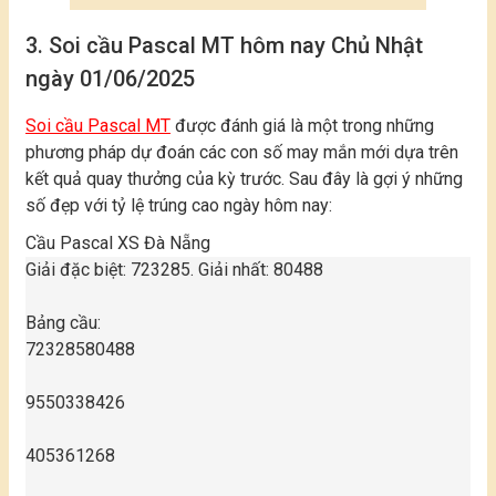
3. Soi cầu Pascal MT hôm nay Chủ Nhật
ngày 01/06/2025
Soi cầu Pascal MT
được đánh giá là một trong những
phương pháp dự đoán các con số may mắn mới dựa trên
kết quả quay thưởng của kỳ trước. Sau đây là gợi ý những
số đẹp với tỷ lệ trúng cao ngày hôm nay:
Cầu Pascal XS Đà Nẵng
Giải đặc biệt:
723285
. Giải nhất:
80488
Bảng cầu:
7
2
3
2
8
5
8
0
4
8
8
9
5
5
0
3
3
8
4
2
6
4
0
5
3
6
1
2
6
8