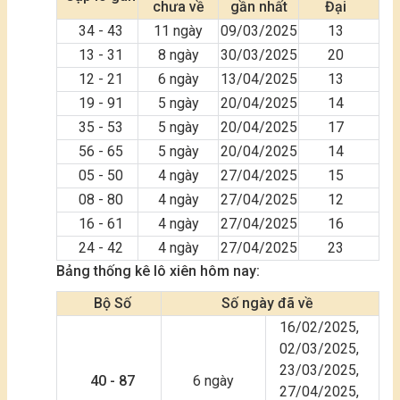
chưa về
gần nhất
Đại
34 - 43
11
ngày
09/03/2025
13
13 - 31
8
ngày
30/03/2025
20
12 - 21
6
ngày
13/04/2025
13
19 - 91
5
ngày
20/04/2025
14
35 - 53
5
ngày
20/04/2025
17
56 - 65
5
ngày
20/04/2025
14
05 - 50
4
ngày
27/04/2025
15
08 - 80
4
ngày
27/04/2025
12
16 - 61
4
ngày
27/04/2025
16
24 - 42
4
ngày
27/04/2025
23
Bảng thống kê lô xiên hôm nay:
Bộ Số
Số ngày đã về
16/02/2025,
02/03/2025,
23/03/2025,
40 - 87
6 ngày
27/04/2025,