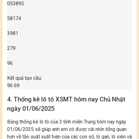
0
5
3
8
9
5
5
8
1
7
4
3
9
8
1
2
7
9
9
6
Kết quả tạo cầu:
96
69
4. Thống kê lô tô XSMT hôm nay Chủ Nhật
ngày 01/06/2025
Bảng thống kê lô tô của 3 tỉnh miền Trung hôm nay ngày
01/06/2025
sẽ giúp anh em có được cái nhìn tổng quan
hơn về tần suất xuất hiện của các con số, lô gan, lô xiên và