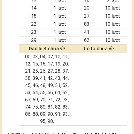
14
1 lượt
20
10 lượt
18
1 lượt
27
10 lượt
22
1 lượt
83
10 lượt
23
1 lượt
41
10 lượt
29
1 lượt
62
10 lượt
Đặc biệt chưa về
Lô tô chưa về
00, 03, 04, 07, 10, 11,
12, 15, 16, 17, 19, 20,
21, 25, 26, 27, 28, 37,
38, 39, 41, 42, 43, 44,
45, 46, 48, 49, 51, 52,
53, 54, 55, 56, 61, 62,
67, 69, 70, 71, 72, 73,
74, 75, 80, 81, 82, 83,
86, 88, 89, 90, 91, 93,
95, 98,