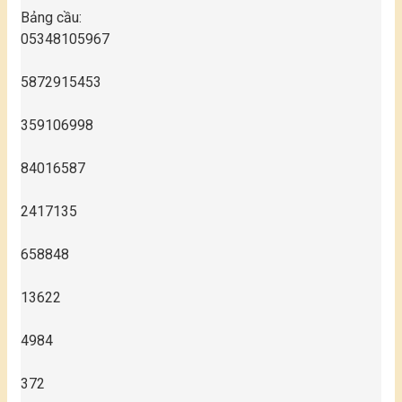
Bảng cầu:
0
5
3
4
8
1
0
5
9
6
7
5
8
7
2
9
1
5
4
5
3
3
5
9
1
0
6
9
9
8
8
4
0
1
6
5
8
7
2
4
1
7
1
3
5
6
5
8
8
4
8
1
3
6
2
2
4
9
8
4
3
7
2