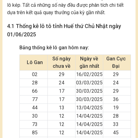
lô kép. Tất cả những số này đều được phân tích chi tiết
dựa trên kết quả quay thưởng của kỳ gần nhất.
4.1 Thống kê lô tô tỉnh Huế thứ Chủ Nhật ngày
01/06/2025
Bảng thống kê lô gan hôm nay:
Số ngày
Ngày về
Gan Cực
Lô Gan
chưa về
gần nhất
Đại
02
29
16/02/2025
29
28
24
03/03/2025
24
66
17
30/03/2025
29
77
17
30/03/2025
36
44
13
13/04/2025
19
30
12
14/04/2025
28
73
12
14/04/2025
33
85
12
14/04/2025
45