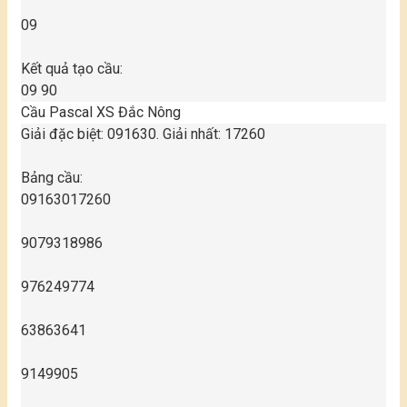
0
9
Kết quả tạo cầu:
09
90
Cầu Pascal XS Đắc Nông
Giải đặc biệt:
091630
. Giải nhất:
17260
Bảng cầu:
0
9
1
6
3
0
1
7
2
6
0
9
0
7
9
3
1
8
9
8
6
9
7
6
2
4
9
7
7
4
6
3
8
6
3
6
4
1
9
1
4
9
9
0
5