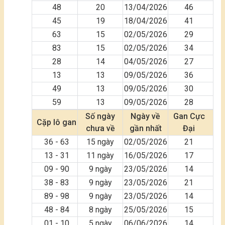
48
20
13/04/2026
46
45
19
18/04/2026
41
63
15
02/05/2026
29
83
15
02/05/2026
34
28
14
04/05/2026
27
13
13
09/05/2026
36
49
13
09/05/2026
30
59
13
09/05/2026
28
Số ngày
Ngày về
Gan Cực
Cặp lô gan
chưa về
gần nhất
Đại
36 - 63
15
ngày
02/05/2026
21
13 - 31
11
ngày
16/05/2026
17
09 - 90
9
ngày
23/05/2026
14
38 - 83
9
ngày
23/05/2026
21
89 - 98
9
ngày
23/05/2026
14
48 - 84
8
ngày
25/05/2026
15
01 - 10
5
ngày
06/06/2026
14