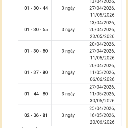
13/04/2026,
01 - 30 - 44
3 ngày
27/04/2026,
11/05/2026
13/04/2026,
01 - 30 - 55
3 ngày
20/04/2026,
23/05/2026
20/04/2026,
01 - 30 - 80
3 ngày
27/04/2026,
11/05/2026
20/04/2026,
01 - 37 - 80
3 ngày
11/05/2026,
06/06/2026
27/04/2026,
01 - 44 - 80
3 ngày
11/05/2026,
30/05/2026
25/04/2026,
02 - 06 - 81
3 ngày
16/05/2026,
20/06/2026