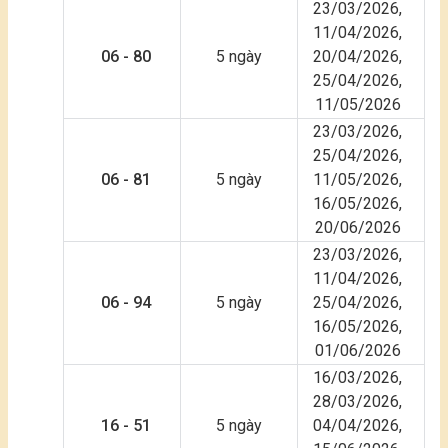
23/03/2026,
11/04/2026,
06 - 80
5 ngày
20/04/2026,
25/04/2026,
11/05/2026
23/03/2026,
25/04/2026,
06 - 81
5 ngày
11/05/2026,
16/05/2026,
20/06/2026
23/03/2026,
11/04/2026,
06 - 94
5 ngày
25/04/2026,
16/05/2026,
01/06/2026
16/03/2026,
28/03/2026,
16 - 51
5 ngày
04/04/2026,