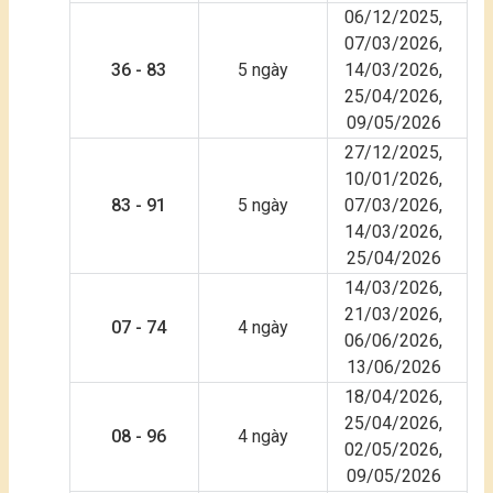
06/12/2025,
07/03/2026,
36 - 83
5 ngày
14/03/2026,
25/04/2026,
09/05/2026
27/12/2025,
10/01/2026,
83 - 91
5 ngày
07/03/2026,
14/03/2026,
25/04/2026
14/03/2026,
21/03/2026,
07 - 74
4 ngày
06/06/2026,
13/06/2026
18/04/2026,
25/04/2026,
08 - 96
4 ngày
02/05/2026,
09/05/2026