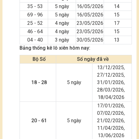
35 - 53
5
ngày
16/05/2026
14
69 - 96
5
ngày
16/05/2026
15
25 - 52
4
ngày
23/05/2026
17
46 - 64
4
ngày
23/05/2026
15
04 - 40
3
ngày
30/05/2026
13
Bảng thống kê lô xiên hôm nay:
Bộ Số
Số ngày đã về
13/12/2025,
27/12/2025,
18 - 28
5 ngày
31/01/2026,
28/03/2026,
18/04/2026
17/01/2026,
07/02/2026,
20 - 61
5 ngày
21/02/2026,
11/04/2026,
13/06/2026