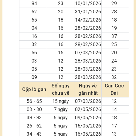
84
23
10/01/2026
29
62
20
31/01/2026
28
65
18
14/02/2026
18
04
16
28/02/2026
19
16
16
28/02/2026
37
32
16
28/02/2026
25
56
15
07/03/2026
20
03
12
28/03/2026
24
05
12
28/03/2026
23
09
12
28/03/2026
32
Số ngày
Ngày về
Gan Cực
Cặp lô gan
chưa về
gần nhất
Đại
56 - 65
15
ngày
07/03/2026
12
03 - 30
7
ngày
02/05/2026
14
38 - 83
6
ngày
09/05/2026
18
26 - 62
5
ngày
16/05/2026
17
34 - 43
5
ngày
16/05/2026
13