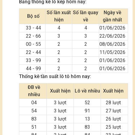
Bảng thống kê lô kép hôm nay:
Số lần xuất
Số lần quay
Ngày về
Bộ số
hiện
về
gần nhất
33 - 44
4
4
01/06/2026
22 - 66
3
3
22/06/2026
00 - 55
2
2
08/06/2026
22 - 44
2
2
11/05/2026
33 - 99
2
2
01/06/2026
44 - 99
2
2
01/06/2026
Thống kê tần suất lô tô hôm nay:
ĐB về
Xuất hiện
Lô về nhiều
Xuất hiện
nhiều
04
3 lượt
52
28 lượt
54
3 lượt
91
27 lượt
83
3 lượt
13
26 lượt
51
3 lượt
83
25 lượt