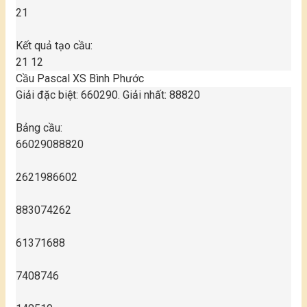
2
1
Kết quả tạo cầu:
21
12
Cầu Pascal XS Bình Phước
Giải đặc biệt:
660290
. Giải nhất:
88820
Bảng cầu:
6
6
0
2
9
0
8
8
8
2
0
2
6
2
1
9
8
6
6
0
2
8
8
3
0
7
4
2
6
2
6
1
3
7
1
6
8
8
7
4
0
8
7
4
6