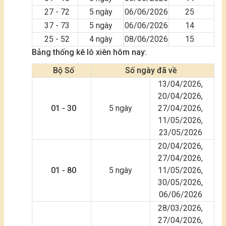
27 - 72
5
ngày
06/06/2026
25
37 - 73
5
ngày
06/06/2026
14
25 - 52
4
ngày
08/06/2026
15
Bảng thống kê lô xiên hôm nay:
Bộ Số
Số ngày đã về
13/04/2026,
20/04/2026,
01 - 30
5 ngày
27/04/2026,
11/05/2026,
23/05/2026
20/04/2026,
27/04/2026,
01 - 80
5 ngày
11/05/2026,
30/05/2026,
06/06/2026
28/03/2026,
27/04/2026,