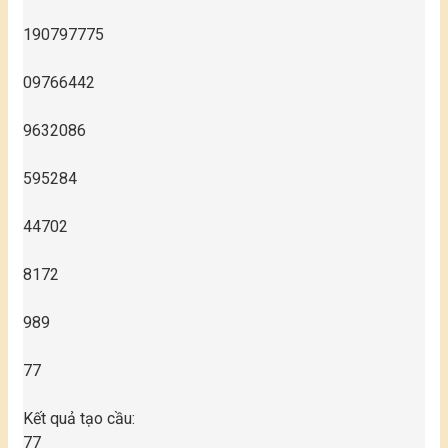
1
9
0
7
9
7
7
7
5
0
9
7
6
6
4
4
2
9
6
3
2
0
8
6
5
9
5
2
8
4
4
4
7
0
2
8
1
7
2
9
8
9
7
7
Kết quả tạo cầu:
77