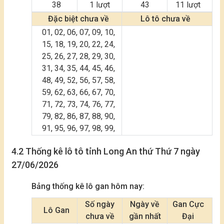
38
1 lượt
43
11 lượt
Đặc biệt chưa về
Lô tô chưa về
01, 02, 06, 07, 09, 10,
15, 18, 19, 20, 22, 24,
25, 26, 27, 28, 29, 30,
31, 34, 35, 44, 45, 46,
48, 49, 52, 56, 57, 58,
59, 62, 63, 66, 67, 70,
71, 72, 73, 74, 76, 77,
79, 82, 86, 87, 88, 90,
91, 95, 96, 97, 98, 99,
4.2 Thống kê lô tô tỉnh Long An thứ Thứ 7 ngày
27/06/2026
Bảng thống kê lô gan hôm nay:
Số ngày
Ngày về
Gan Cực
Lô Gan
chưa về
gần nhất
Đại