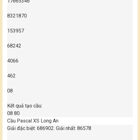
1
7
6
6
5
3
4
6
8
3
2
1
8
7
0
1
5
3
9
5
7
6
8
2
4
2
4
0
6
6
4
6
2
0
8
Kết quả tạo cầu:
08
80
Cầu Pascal XS Long An
Giải đặc biệt:
686902
. Giải nhất:
86578