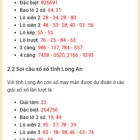
Đặc biệt:
826691
Bao lô 2 số:
64, 31
Lô xiên 2:
28 - 34, 28 - 80
Lô xiên 3:
48 - 53- 28, 40 - 03- 56
Lô kép:
55 - 55
Lô trượt:
76 - 25 - 84 - 63
3 càng:
986 - 137, 784 - 557
4 càng:
7438 - 0520, 2166 - 9293
2.2 Soi cầu xổ số tỉnh Long An
Với tỉnh Long An con số may mắn được dự đoán ở các
giải xổ số lần lượt là:
Giải tám:
22
Đặc biệt:
264756
Bao lô 2 số:
19, 49
Lô xiên 2:
95 - 37, 78 - 39
Lô xiên 3:
83 - 18- 38, 46 - 63- 74
Lô kép:
99 - 55