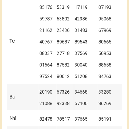
85176
53319
17119
07193
59787
63802
42386
95068
21162
23436
31483
67969
Tư
40767
89687
89543
80665
08337
27718
37569
50953
01564
87582
30040
88658
97524
80612
51208
84763
20190
67326
34668
33280
Ba
21088
92338
57100
86269
Nhì
82478
78517
37665
85191