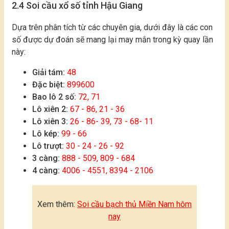
2.4 Soi cầu xổ số tỉnh Hậu Giang
Dựa trên phân tích từ các chuyên gia, dưới đây là các con
số được dự đoán sẽ mang lại may mắn trong kỳ quay lần
này:
Giải tám:
48
Đặc biệt:
899600
Bao lô 2 số:
72, 71
Lô xiên 2:
67 - 86, 21 - 36
Lô xiên 3:
26 - 86- 39, 73 - 68- 11
Lô kép:
99 - 66
Lô trượt:
30 - 24 - 26 - 92
3 càng:
888 - 509, 809 - 684
4 càng:
4006 - 4551, 8394 - 2106
Xem thêm:
Soi cầu bạch thủ Miền Nam hôm
nay