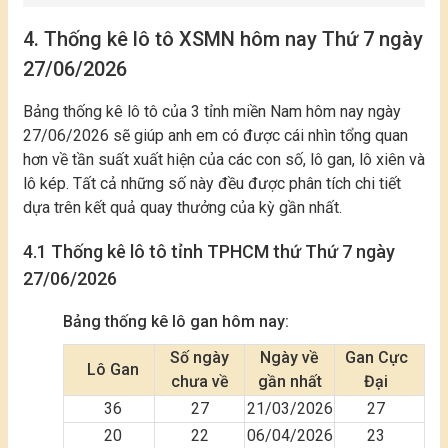
4. Thống kê lô tô XSMN hôm nay Thứ 7 ngày
27/06/2026
Bảng thống kê lô tô của 3 tỉnh miền Nam hôm nay ngày
27/06/2026
sẽ giúp anh em có được cái nhìn tổng quan
hơn về tần suất xuất hiện của các con số, lô gan, lô xiên và
lô kép. Tất cả những số này đều được phân tích chi tiết
dựa trên kết quả quay thưởng của kỳ gần nhất.
4.1 Thống kê lô tô tỉnh TPHCM thứ Thứ 7 ngày
27/06/2026
Bảng thống kê lô gan hôm nay:
Số ngày
Ngày về
Gan Cực
Lô Gan
chưa về
gần nhất
Đại
36
27
21/03/2026
27
20
22
06/04/2026
23