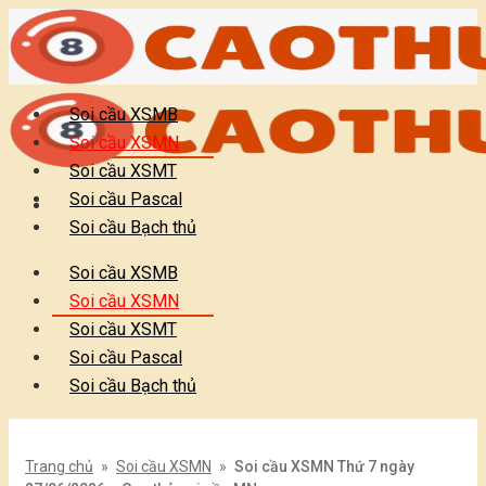
Bỏ
qua
nội
dung
Soi cầu XSMB
Soi cầu XSMN
Soi cầu XSMT
Soi cầu Pascal
Soi cầu Bạch thủ
Soi cầu XSMB
Soi cầu XSMN
Soi cầu XSMT
Soi cầu Pascal
Soi cầu Bạch thủ
Trang chủ
»
Soi cầu XSMN
»
Soi cầu XSMN Thứ 7 ngày