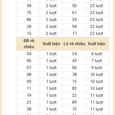
58
2 lượt
50
23 lượt
75
2 lượt
61
23 lượt
86
2 lượt
39
23 lượt
28
2 lượt
94
23 lượt
15
2 lượt
17
22 lượt
ĐB về
Xuất hiện
Lô về nhiều
Xuất hiện
nhiều
04
1 lượt
34
6 lượt
06
1 lượt
43
7 lượt
07
1 lượt
06
9 lượt
08
1 lượt
78
10 lượt
09
1 lượt
15
10 lượt
11
1 lượt
83
10 lượt
19
1 lượt
22
11 lượt
23
1 lượt
89
11 lượt
38
1 lượt
73
11 lượt