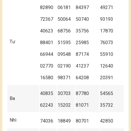
82890
06181
84397
49271
72367
50064
50740
93193
40623
68756
35756
17870
Tư
88401
51595
25985
76073
66944
09548
87174
55910
02770
02190
41237
12640
16580
98371
64208
20391
40835
30703
87780
54565
Ba
62243
15202
81071
35732
Nhì
74036
18849
80701
42850