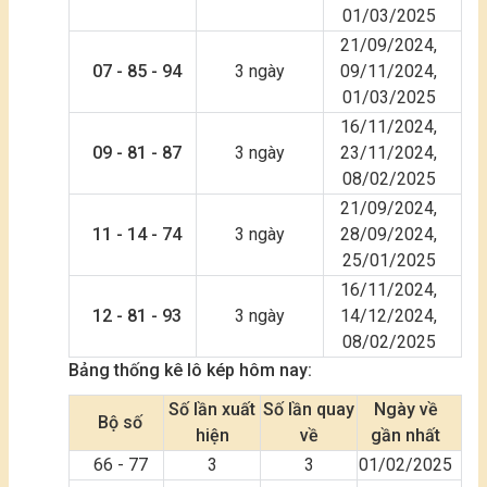
01/03/2025
21/09/2024,
07 - 85 - 94
3 ngày
09/11/2024,
01/03/2025
16/11/2024,
09 - 81 - 87
3 ngày
23/11/2024,
08/02/2025
21/09/2024,
11 - 14 - 74
3 ngày
28/09/2024,
25/01/2025
16/11/2024,
12 - 81 - 93
3 ngày
14/12/2024,
08/02/2025
Bảng thống kê lô kép hôm nay:
Số lần xuất
Số lần quay
Ngày về
Bộ số
hiện
về
gần nhất
66 - 77
3
3
01/02/2025