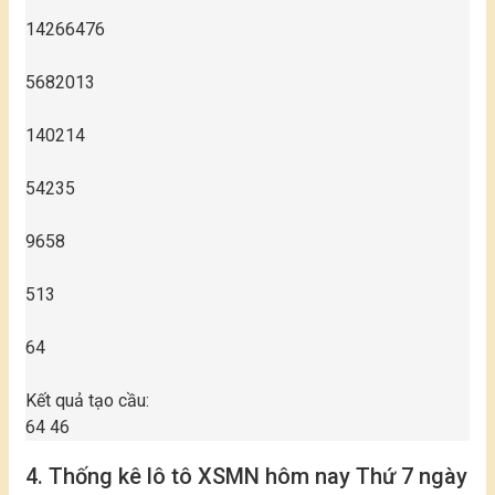
1
4
2
6
6
4
7
6
5
6
8
2
0
1
3
1
4
0
2
1
4
5
4
2
3
5
9
6
5
8
5
1
3
6
4
Kết quả tạo cầu:
64
46
4. Thống kê lô tô XSMN hôm nay Thứ 7 ngày