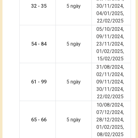
32 - 35
5 ngày
30/11/2024,
04/01/2025,
22/02/2025
05/10/2024,
09/11/2024,
54 - 84
5 ngày
23/11/2024,
01/02/2025,
15/02/2025
31/08/2024,
02/11/2024,
61 - 99
5 ngày
09/11/2024,
30/11/2024,
22/02/2025
10/08/2024,
07/12/2024,
65 - 66
5 ngày
28/12/2024,
01/02/2025,
08/02/2025