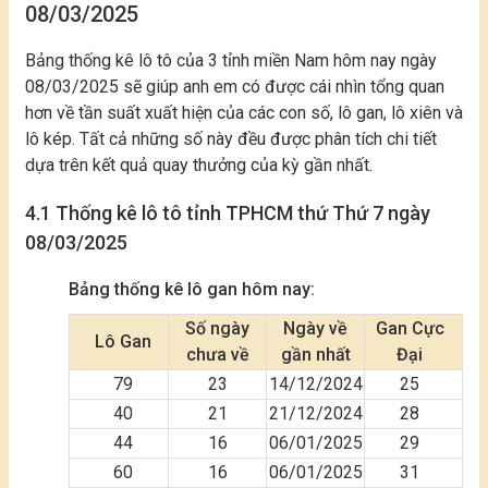
08/03/2025
Bảng thống kê lô tô của 3 tỉnh miền Nam hôm nay ngày
08/03/2025
sẽ giúp anh em có được cái nhìn tổng quan
hơn về tần suất xuất hiện của các con số, lô gan, lô xiên và
lô kép. Tất cả những số này đều được phân tích chi tiết
dựa trên kết quả quay thưởng của kỳ gần nhất.
4.1 Thống kê lô tô tỉnh TPHCM thứ Thứ 7 ngày
08/03/2025
Bảng thống kê lô gan hôm nay:
Số ngày
Ngày về
Gan Cực
Lô Gan
chưa về
gần nhất
Đại
79
23
14/12/2024
25
40
21
21/12/2024
28
44
16
06/01/2025
29
60
16
06/01/2025
31