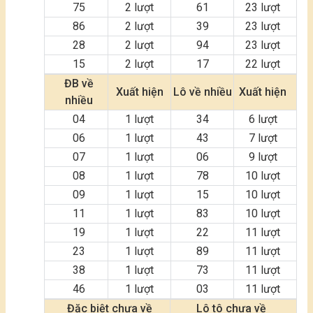
75
2 lượt
61
23 lượt
86
2 lượt
39
23 lượt
28
2 lượt
94
23 lượt
15
2 lượt
17
22 lượt
ĐB về
Xuất hiện
Lô về nhiều
Xuất hiện
nhiều
04
1 lượt
34
6 lượt
06
1 lượt
43
7 lượt
07
1 lượt
06
9 lượt
08
1 lượt
78
10 lượt
09
1 lượt
15
10 lượt
11
1 lượt
83
10 lượt
19
1 lượt
22
11 lượt
23
1 lượt
89
11 lượt
38
1 lượt
73
11 lượt
46
1 lượt
03
11 lượt
Đặc biệt chưa về
Lô tô chưa về