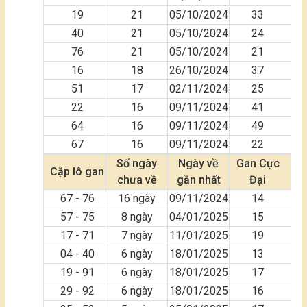
19
21
05/10/2024
33
40
21
05/10/2024
24
76
21
05/10/2024
21
16
18
26/10/2024
37
51
17
02/11/2024
25
22
16
09/11/2024
41
64
16
09/11/2024
49
67
16
09/11/2024
22
Số ngày
Ngày về
Gan Cực
Cặp lô gan
chưa về
gần nhất
Đại
67 - 76
16
ngày
09/11/2024
14
57 - 75
8
ngày
04/01/2025
15
17 - 71
7
ngày
11/01/2025
19
04 - 40
6
ngày
18/01/2025
13
19 - 91
6
ngày
18/01/2025
17
29 - 92
6
ngày
18/01/2025
16