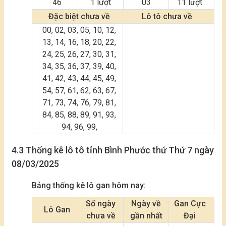
46
1 lượt
03
11 lượt
Đặc biệt chưa về
Lô tô chưa về
00, 02, 03, 05, 10, 12,
13, 14, 16, 18, 20, 22,
24, 25, 26, 27, 30, 31,
34, 35, 36, 37, 39, 40,
41, 42, 43, 44, 45, 49,
54, 57, 61, 62, 63, 67,
71, 73, 74, 76, 79, 81,
84, 85, 88, 89, 91, 93,
94, 96, 99,
4.3 Thống kê lô tô tỉnh Bình Phước thứ Thứ 7 ngày
08/03/2025
Bảng thống kê lô gan hôm nay:
Số ngày
Ngày về
Gan Cực
Lô Gan
chưa về
gần nhất
Đại