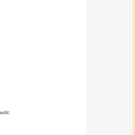
hước: