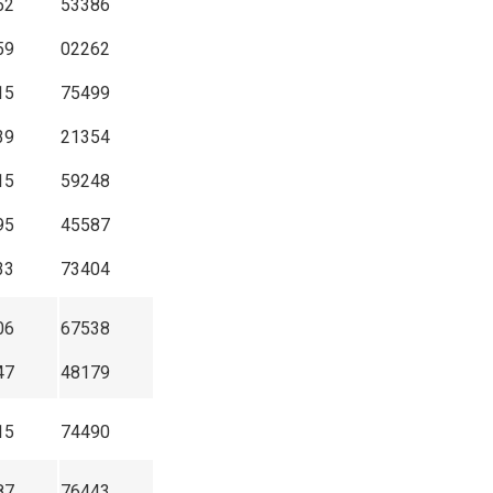
52
53386
59
02262
15
75499
39
21354
15
59248
95
45587
33
73404
06
67538
47
48179
15
74490
87
76443