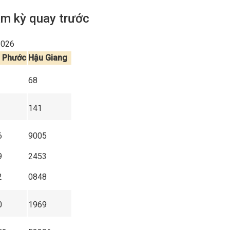
am kỳ quay trước
2026
h Phước
Hậu Giang
68
141
6
9005
9
2453
2
0848
0
1969