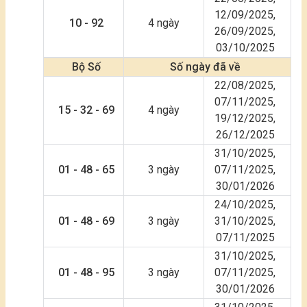
12/09/2025,
10 - 92
4 ngày
26/09/2025,
03/10/2025
Bộ Số
Số ngày đã về
22/08/2025,
07/11/2025,
15 - 32 - 69
4 ngày
19/12/2025,
26/12/2025
31/10/2025,
01 - 48 - 65
3 ngày
07/11/2025,
30/01/2026
24/10/2025,
01 - 48 - 69
3 ngày
31/10/2025,
07/11/2025
31/10/2025,
01 - 48 - 95
3 ngày
07/11/2025,
30/01/2026