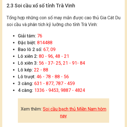
2.3 Soi cầu xổ số tỉnh Trà Vinh
Tổng hợp những con số may mắn được cao thủ Gia Cát Du
soi cầu và phân tích kỹ lưỡng cho tỉnh Trà Vinh:
Giải tám:
76
Đặc biệt:
814488
Bao lô 2 số:
67, 09
Lô xiên 2:
80 - 96, 48 - 21
Lô xiên 3:
56 - 37- 25, 21 - 91- 84
Lô kép:
22 - 88
Lô trượt:
46 - 78 - 88 - 56
3 càng:
631 - 877, 787 - 459
4 càng:
1336 - 9453, 9887 - 4824
Xem thêm:
Soi cầu bạch thủ Miền Nam hôm
nay