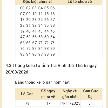
Đặc biệt chưa về
Lô tô chưa về
00, 02, 03, 04, 05, 06,
07, 09, 10, 11, 15, 16,
18, 20, 23, 25, 26, 27,
29, 31, 32, 34, 35, 38,
39, 40, 41, 43, 44, 46,
47, 50, 56, 58, 60, 64,
65, 66, 67, 71, 72, 73,
76, 79, 82, 84, 88, 89,
93, 94, 96, 97, 98, 99,
4.3 Thống kê lô tô tỉnh Trà Vinh thứ Thứ 6 ngày
20/03/2026
Bảng thống kê lô gan hôm nay:
Số ngày
Ngày về
Gan Cực
Lô Gan
chưa về
gần nhất
Đại
73
17
14/11/2025
31