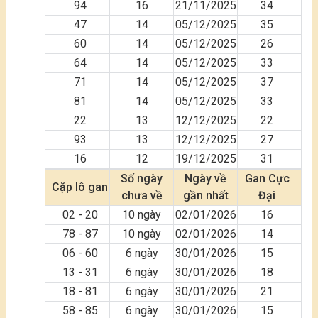
94
16
21/11/2025
34
47
14
05/12/2025
35
60
14
05/12/2025
26
64
14
05/12/2025
33
71
14
05/12/2025
37
81
14
05/12/2025
33
22
13
12/12/2025
22
93
13
12/12/2025
27
16
12
19/12/2025
31
Số ngày
Ngày về
Gan Cực
Cặp lô gan
chưa về
gần nhất
Đại
02 - 20
10
ngày
02/01/2026
16
78 - 87
10
ngày
02/01/2026
14
06 - 60
6
ngày
30/01/2026
15
13 - 31
6
ngày
30/01/2026
18
18 - 81
6
ngày
30/01/2026
21
58 - 85
6
ngày
30/01/2026
15