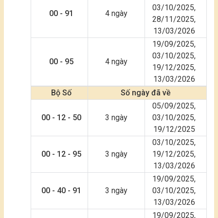
03/10/2025,
00 - 91
4 ngày
28/11/2025,
13/03/2026
19/09/2025,
03/10/2025,
00 - 95
4 ngày
19/12/2025,
13/03/2026
Bộ Số
Số ngày đã về
05/09/2025,
00 - 12 - 50
3 ngày
03/10/2025,
19/12/2025
03/10/2025,
00 - 12 - 95
3 ngày
19/12/2025,
13/03/2026
19/09/2025,
00 - 40 - 91
3 ngày
03/10/2025,
13/03/2026
19/09/2025,