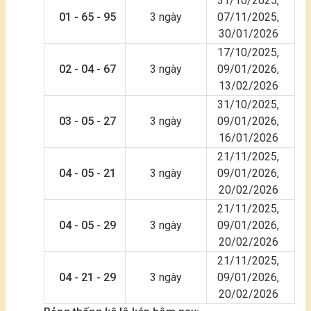
31/10/2025,
01 - 65 - 95
3 ngày
07/11/2025,
30/01/2026
17/10/2025,
02 - 04 - 67
3 ngày
09/01/2026,
13/02/2026
31/10/2025,
03 - 05 - 27
3 ngày
09/01/2026,
16/01/2026
21/11/2025,
04 - 05 - 21
3 ngày
09/01/2026,
20/02/2026
21/11/2025,
04 - 05 - 29
3 ngày
09/01/2026,
20/02/2026
21/11/2025,
04 - 21 - 29
3 ngày
09/01/2026,
20/02/2026