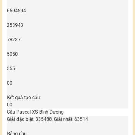
6
6
9
4
5
9
4
2
5
3
9
4
3
7
8
2
3
7
5
0
5
0
5
5
5
0
0
Kết quả tạo cầu:
00
Cầu Pascal XS Bình Dương
Giải đặc biệt:
335488
. Giải nhất:
63514
Bảng cầu: