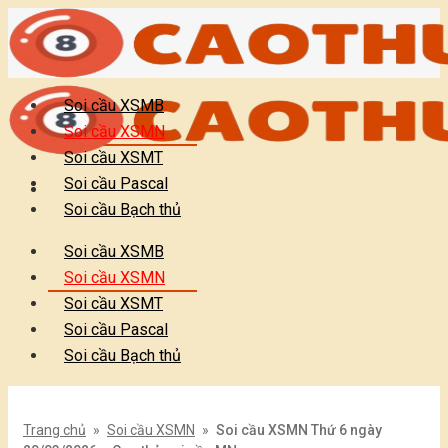
Bỏ
qua
nội
dung
Soi cầu XSMB
Soi cầu XSMN
Soi cầu XSMT
Soi cầu Pascal
Soi cầu Bạch thủ
Soi cầu XSMB
Soi cầu XSMN
Soi cầu XSMT
Soi cầu Pascal
Soi cầu Bạch thủ
Trang chủ
»
Soi cầu XSMN
»
Soi cầu XSMN Thứ 6 ngày