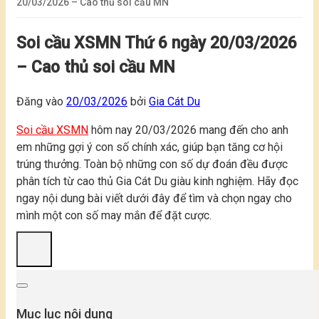
20/03/2026 – Cao thủ soi cầu MN
Soi cầu XSMN Thứ 6 ngày 20/03/2026
– Cao thủ soi cầu MN
Đăng vào
20/03/2026
bởi
Gia Cát Du
Soi cầu XSMN
hôm nay 20/03/2026
mang đến cho anh
em những gợi ý con số chính xác, giúp bạn tăng cơ hội
trúng thưởng. Toàn bộ những con số dự đoán đều được
phân tích từ cao thủ Gia Cát Du giàu kinh nghiệm. Hãy đọc
ngay nội dung bài viết dưới đây để tìm và chọn ngay cho
mình một con số may mắn để đặt cược.
Mục lục nội dung