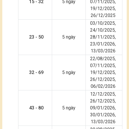
15 - 32
5 ngày
07/11/2025,
19/12/2025,
26/12/2025
03/10/2025,
24/10/2025,
23 - 50
5 ngày
28/11/2025,
23/01/2026,
13/03/2026
22/08/2025,
07/11/2025,
32 - 69
5 ngày
19/12/2025,
26/12/2025,
06/02/2026
12/12/2025,
26/12/2025,
43 - 80
5 ngày
09/01/2026,
30/01/2026,
13/03/2026