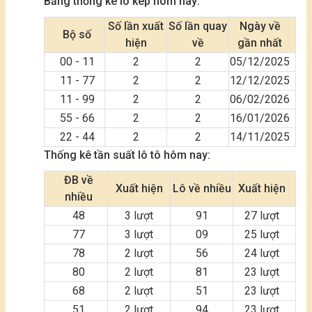
Bảng thống kê lô kép hôm nay:
Số lần xuất
Số lần quay
Ngày về
Bộ số
hiện
về
gần nhất
00 - 11
2
2
05/12/2025
11 - 77
2
2
12/12/2025
11 - 99
2
2
06/02/2026
55 - 66
2
2
16/01/2026
22 - 44
2
2
14/11/2025
Thống kê tần suất lô tô hôm nay:
ĐB về
Xuất hiện
Lô về nhiều
Xuất hiện
nhiều
48
3 lượt
91
27 lượt
77
3 lượt
09
25 lượt
78
2 lượt
56
24 lượt
80
2 lượt
81
23 lượt
68
2 lượt
51
23 lượt
51
2 lượt
94
23 lượt