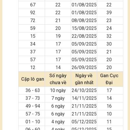
67
22
01/08/2025
22
92
22
01/08/2025
39
72
21
08/08/2025
23
59
20
15/08/2025
24
15
19
22/08/2025
32
34
17
05/09/2025
30
37
17
05/09/2025
21
57
17
05/09/2025
20
12
14
26/09/2025
20
Số ngày
Ngày về
Gan Cực
Cặp lô gan
chưa về
gần nhất
Đại
36 - 63
10
ngày
24/10/2025
17
37 - 73
7
ngày
14/11/2025
14
49 - 94
6
ngày
21/11/2025
16
57 - 75
6
ngày
21/11/2025
10
01 - 10
4
ngày
05/12/2025
11
06 - 60
4
ngày
05/12/2025
15