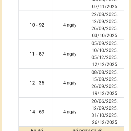
07/11/2025
22/08/2025,
12/09/2025,
10 - 92
4 ngày
26/09/2025,
03/10/2025
05/09/2025,
10/10/2025,
11 - 87
4 ngày
05/12/2025,
12/12/2025
08/08/2025,
15/08/2025,
12 - 35
4 ngày
26/09/2025,
19/12/2025
20/06/2025,
12/09/2025,
14 - 69
4 ngày
31/10/2025,
26/12/2025
Bộ Số
Số ngày đã về