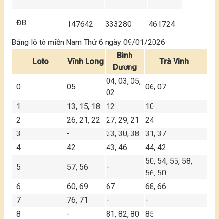
ĐB
147642
333280
461724
Bảng lô tô miền Nam Thứ 6 ngày 09/01/2026
Bình
Loto
Vĩnh Long
Trà Vinh
Dương
04, 03, 05,
0
05
06, 07
02
1
13, 15, 18
12
10
2
26, 21, 22
27, 29, 21
24
3
-
33, 30, 38
31, 37
4
42
43, 46
44, 42
50, 54, 55, 58,
5
57, 56
-
56, 50
6
60, 69
67
68, 66
7
76, 71
-
-
8
-
81, 82,
80
85