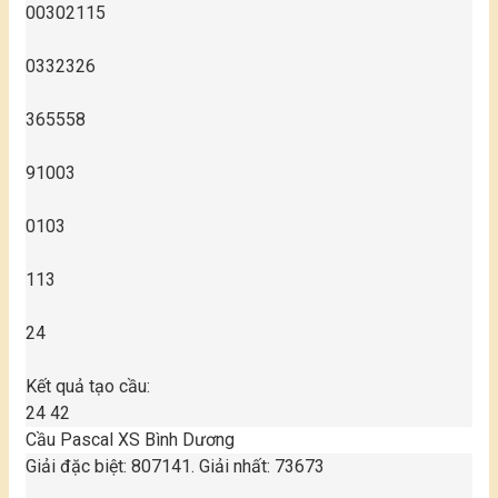
0
0
3
0
2
1
1
5
0
3
3
2
3
2
6
3
6
5
5
5
8
9
1
0
0
3
0
1
0
3
1
1
3
2
4
Kết quả tạo cầu:
24
42
Cầu Pascal XS Bình Dương
Giải đặc biệt:
807141
. Giải nhất:
73673