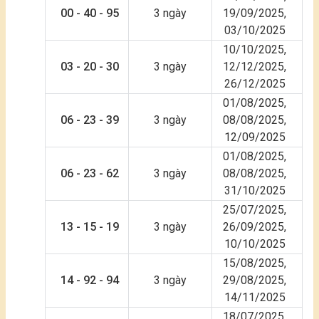
00 - 40 - 95
3 ngày
19/09/2025,
03/10/2025
10/10/2025,
03 - 20 - 30
3 ngày
12/12/2025,
26/12/2025
01/08/2025,
06 - 23 - 39
3 ngày
08/08/2025,
12/09/2025
01/08/2025,
06 - 23 - 62
3 ngày
08/08/2025,
31/10/2025
25/07/2025,
13 - 15 - 19
3 ngày
26/09/2025,
10/10/2025
15/08/2025,
14 - 92 - 94
3 ngày
29/08/2025,
14/11/2025
18/07/2025,