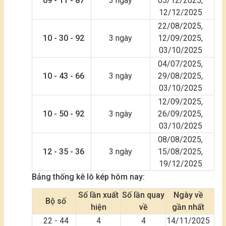
09 - 11 - 87
3 ngày
05/12/2025,
12/12/2025
22/08/2025,
10 - 30 - 92
3 ngày
12/09/2025,
03/10/2025
04/07/2025,
10 - 43 - 66
3 ngày
29/08/2025,
03/10/2025
12/09/2025,
10 - 50 - 92
3 ngày
26/09/2025,
03/10/2025
08/08/2025,
12 - 35 - 36
3 ngày
15/08/2025,
19/12/2025
Bảng thống kê lô kép hôm nay:
Số lần xuất
Số lần quay
Ngày về
Bộ số
hiện
về
gần nhất
22 - 44
4
4
14/11/2025