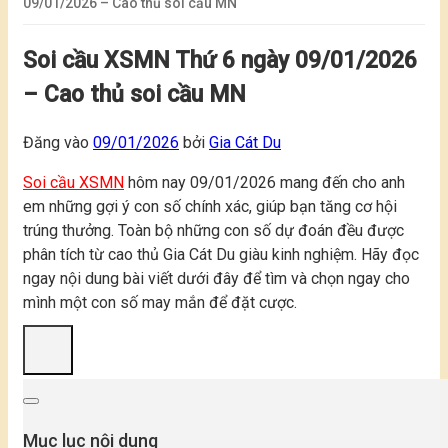
09/01/2026 – Cao thủ soi cầu MN
Soi cầu XSMN Thứ 6 ngày 09/01/2026
– Cao thủ soi cầu MN
Đăng vào
09/01/2026
bởi
Gia Cát Du
Soi cầu XSMN
hôm nay 09/01/2026
mang đến cho anh
em những gợi ý con số chính xác, giúp bạn tăng cơ hội
trúng thưởng. Toàn bộ những con số dự đoán đều được
phân tích từ cao thủ Gia Cát Du giàu kinh nghiệm. Hãy đọc
ngay nội dung bài viết dưới đây để tìm và chọn ngay cho
mình một con số may mắn để đặt cược.
Mục lục nội dung