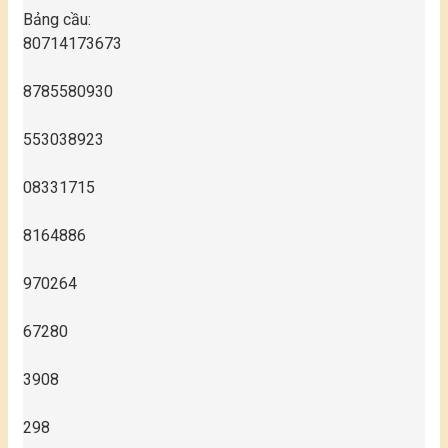
Bảng cầu:
8
0
7
1
4
1
7
3
6
7
3
8
7
8
5
5
8
0
9
3
0
5
5
3
0
3
8
9
2
3
0
8
3
3
1
7
1
5
8
1
6
4
8
8
6
9
7
0
2
6
4
6
7
2
8
0
3
9
0
8
2
9
8