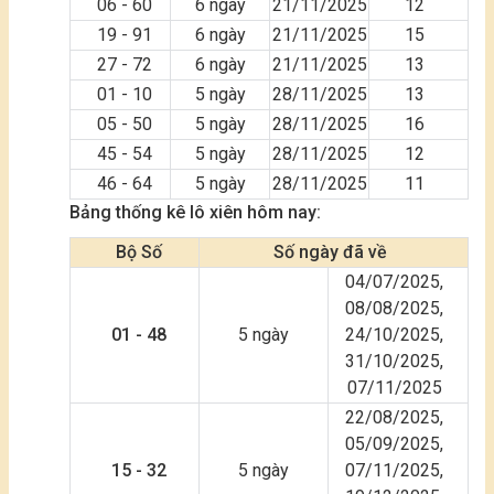
06 - 60
6
ngày
21/11/2025
12
19 - 91
6
ngày
21/11/2025
15
27 - 72
6
ngày
21/11/2025
13
01 - 10
5
ngày
28/11/2025
13
05 - 50
5
ngày
28/11/2025
16
45 - 54
5
ngày
28/11/2025
12
46 - 64
5
ngày
28/11/2025
11
Bảng thống kê lô xiên hôm nay:
Bộ Số
Số ngày đã về
04/07/2025,
08/08/2025,
01 - 48
5 ngày
24/10/2025,
31/10/2025,
07/11/2025
22/08/2025,
05/09/2025,
15 - 32
5 ngày
07/11/2025,