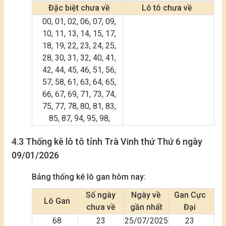
Đặc biệt chưa về
Lô tô chưa về
00, 01, 02, 06, 07, 09,
10, 11, 13, 14, 15, 17,
18, 19, 22, 23, 24, 25,
28, 30, 31, 32, 40, 41,
42, 44, 45, 46, 51, 56,
57, 58, 61, 63, 64, 65,
66, 67, 69, 71, 73, 74,
75, 77, 78, 80, 81, 83,
85, 87, 94, 95, 98,
4.3 Thống kê lô tô tỉnh Trà Vinh thứ Thứ 6 ngày
09/01/2026
Bảng thống kê lô gan hôm nay:
Số ngày
Ngày về
Gan Cực
Lô Gan
chưa về
gần nhất
Đại
68
23
25/07/2025
23