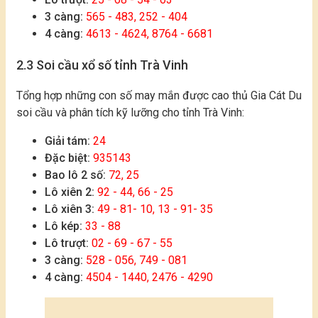
3 càng:
565 - 483, 252 - 404
4 càng:
4613 - 4624, 8764 - 6681
2.3 Soi cầu xổ số tỉnh Trà Vinh
Tổng hợp những con số may mắn được cao thủ Gia Cát Du
soi cầu và phân tích kỹ lưỡng cho tỉnh Trà Vinh:
Giải tám:
24
Đặc biệt:
935143
Bao lô 2 số:
72, 25
Lô xiên 2:
92 - 44, 66 - 25
Lô xiên 3:
49 - 81- 10, 13 - 91- 35
Lô kép:
33 - 88
Lô trượt:
02 - 69 - 67 - 55
3 càng:
528 - 056, 749 - 081
4 càng:
4504 - 1440, 2476 - 4290