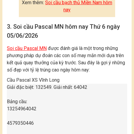
Xem thêm:
Soi cầu bạch thủ Miền Nam hôm
nay
3. Soi cầu Pascal MN hôm nay Thứ 6 ngày
05/06/2026
Soi cầu Pascal MN
được đánh giá là một trong những
phương pháp dự đoán các con số may mắn mới dựa trên
kết quả quay thưởng của kỳ trước. Sau đây là gợi ý những
số đẹp với tỷ lệ trúng cao ngày hôm nay:
Cầu Pascal XS Vĩnh Long
Giải đặc biệt:
132549
. Giải nhất:
64042
Bảng cầu:
1
3
2
5
4
9
6
4
0
4
2
4
5
7
9
3
5
0
4
4
6