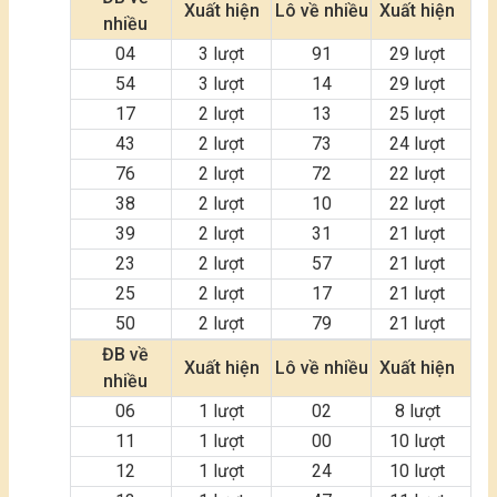
Xuất hiện
Lô về nhiều
Xuất hiện
nhiều
04
3 lượt
91
29 lượt
54
3 lượt
14
29 lượt
17
2 lượt
13
25 lượt
43
2 lượt
73
24 lượt
76
2 lượt
72
22 lượt
38
2 lượt
10
22 lượt
39
2 lượt
31
21 lượt
23
2 lượt
57
21 lượt
25
2 lượt
17
21 lượt
50
2 lượt
79
21 lượt
ĐB về
Xuất hiện
Lô về nhiều
Xuất hiện
nhiều
06
1 lượt
02
8 lượt
11
1 lượt
00
10 lượt
12
1 lượt
24
10 lượt