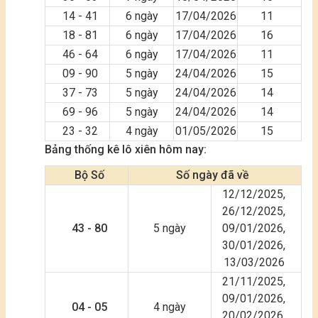
14 - 41
6
ngày
17/04/2026
11
18 - 81
6
ngày
17/04/2026
16
46 - 64
6
ngày
17/04/2026
11
09 - 90
5
ngày
24/04/2026
15
37 - 73
5
ngày
24/04/2026
14
69 - 96
5
ngày
24/04/2026
14
23 - 32
4
ngày
01/05/2026
15
Bảng thống kê lô xiên hôm nay:
Bộ Số
Số ngày đã về
12/12/2025,
26/12/2025,
43 - 80
5 ngày
09/01/2026,
30/01/2026,
13/03/2026
21/11/2025,
09/01/2026,
04 - 05
4 ngày
20/02/2026,