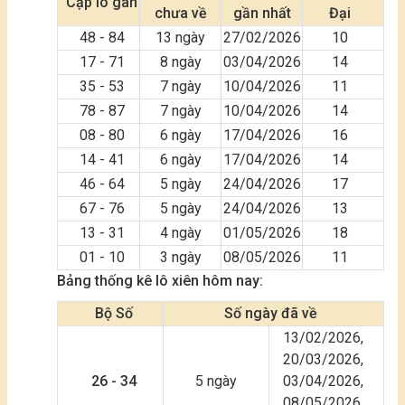
Cặp lô gan
chưa về
gần nhất
Đại
48 - 84
13
ngày
27/02/2026
10
17 - 71
8
ngày
03/04/2026
14
35 - 53
7
ngày
10/04/2026
11
78 - 87
7
ngày
10/04/2026
14
08 - 80
6
ngày
17/04/2026
16
14 - 41
6
ngày
17/04/2026
14
46 - 64
5
ngày
24/04/2026
17
67 - 76
5
ngày
24/04/2026
13
13 - 31
4
ngày
01/05/2026
18
01 - 10
3
ngày
08/05/2026
11
Bảng thống kê lô xiên hôm nay:
Bộ Số
Số ngày đã về
13/02/2026,
20/03/2026,
26 - 34
5 ngày
03/04/2026,
08/05/2026,