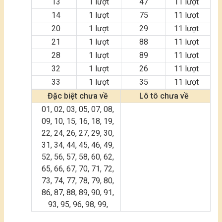
13
1 lượt
47
11 lượt
14
1 lượt
75
11 lượt
20
1 lượt
29
11 lượt
21
1 lượt
88
11 lượt
28
1 lượt
89
11 lượt
32
1 lượt
26
11 lượt
33
1 lượt
35
11 lượt
Đặc biệt chưa về
Lô tô chưa về
01, 02, 03, 05, 07, 08,
09, 10, 15, 16, 18, 19,
22, 24, 26, 27, 29, 30,
31, 34, 44, 45, 46, 49,
52, 56, 57, 58, 60, 62,
65, 66, 67, 70, 71, 72,
73, 74, 77, 78, 79, 80,
86, 87, 88, 89, 90, 91,
93, 95, 96, 98, 99,