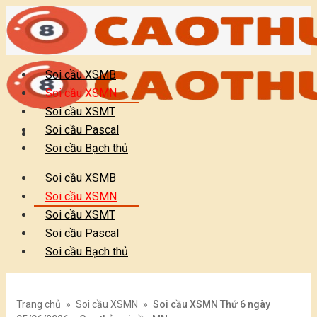
Bỏ
qua
nội
dung
Soi cầu XSMB
Soi cầu XSMN
Soi cầu XSMT
Soi cầu Pascal
Soi cầu Bạch thủ
Soi cầu XSMB
Soi cầu XSMN
Soi cầu XSMT
Soi cầu Pascal
Soi cầu Bạch thủ
Trang chủ
»
Soi cầu XSMN
»
Soi cầu XSMN Thứ 6 ngày