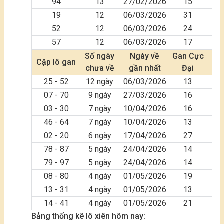
94
13
27/02/2026
15
19
12
06/03/2026
31
52
12
06/03/2026
24
57
12
06/03/2026
17
Số ngày
Ngày về
Gan Cực
Cặp lô gan
chưa về
gần nhất
Đại
25 - 52
12
ngày
06/03/2026
13
07 - 70
9
ngày
27/03/2026
16
03 - 30
7
ngày
10/04/2026
16
46 - 64
7
ngày
10/04/2026
13
02 - 20
6
ngày
17/04/2026
27
78 - 87
5
ngày
24/04/2026
14
79 - 97
5
ngày
24/04/2026
14
08 - 80
4
ngày
01/05/2026
19
13 - 31
4
ngày
01/05/2026
13
14 - 41
4
ngày
01/05/2026
21
Bảng thống kê lô xiên hôm nay: