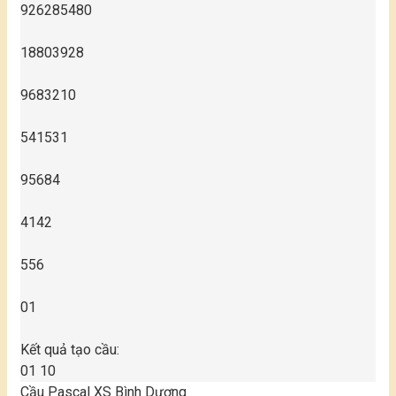
9
2
6
2
8
5
4
8
0
1
8
8
0
3
9
2
8
9
6
8
3
2
1
0
5
4
1
5
3
1
9
5
6
8
4
4
1
4
2
5
5
6
0
1
Kết quả tạo cầu:
01
10
Cầu Pascal XS Bình Dương