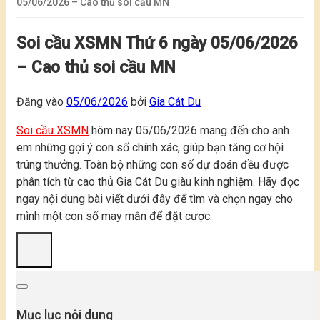
05/06/2026 – Cao thủ soi cầu MN
Soi cầu XSMN Thứ 6 ngày 05/06/2026
– Cao thủ soi cầu MN
Đăng vào
05/06/2026
bởi
Gia Cát Du
Soi cầu XSMN
hôm nay 05/06/2026
mang đến cho anh
em những gợi ý con số chính xác, giúp bạn tăng cơ hội
trúng thưởng. Toàn bộ những con số dự đoán đều được
phân tích từ cao thủ Gia Cát Du giàu kinh nghiệm. Hãy đọc
ngay nội dung bài viết dưới đây để tìm và chọn ngay cho
mình một con số may mắn để đặt cược.
Mục lục nội dung