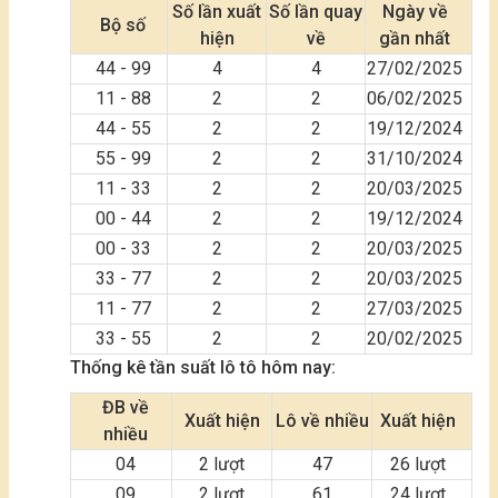
Số lần xuất
Số lần quay
Ngày về
Bộ số
hiện
về
gần nhất
44 - 99
4
4
27/02/2025
11 - 88
2
2
06/02/2025
44 - 55
2
2
19/12/2024
55 - 99
2
2
31/10/2024
11 - 33
2
2
20/03/2025
00 - 44
2
2
19/12/2024
00 - 33
2
2
20/03/2025
33 - 77
2
2
20/03/2025
11 - 77
2
2
27/03/2025
33 - 55
2
2
20/02/2025
Thống kê tần suất lô tô hôm nay:
ĐB về
Xuất hiện
Lô về nhiều
Xuất hiện
nhiều
04
2 lượt
47
26 lượt
09
2 lượt
61
24 lượt