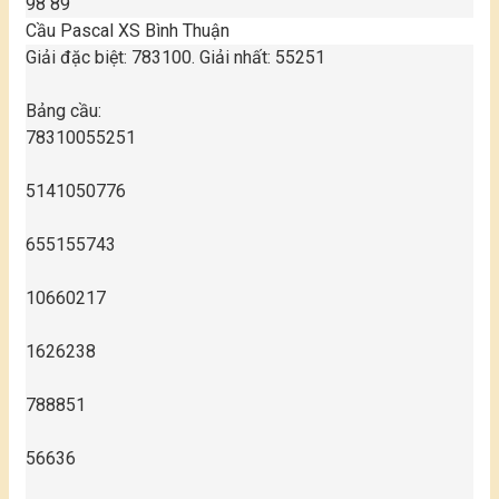
98
89
Cầu Pascal XS Bình Thuận
Giải đặc biệt:
783100
. Giải nhất:
55251
Bảng cầu:
7
8
3
1
0
0
5
5
2
5
1
5
1
4
1
0
5
0
7
7
6
6
5
5
1
5
5
7
4
3
1
0
6
6
0
2
1
7
1
6
2
6
2
3
8
7
8
8
8
5
1
5
6
6
3
6