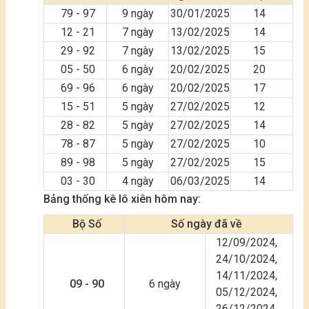
79 - 97
9
ngày
30/01/2025
14
12 - 21
7
ngày
13/02/2025
14
29 - 92
7
ngày
13/02/2025
15
05 - 50
6
ngày
20/02/2025
20
69 - 96
6
ngày
20/02/2025
17
15 - 51
5
ngày
27/02/2025
12
28 - 82
5
ngày
27/02/2025
14
78 - 87
5
ngày
27/02/2025
10
89 - 98
5
ngày
27/02/2025
15
03 - 30
4
ngày
06/03/2025
14
Bảng thống kê lô xiên hôm nay:
Bộ Số
Số ngày đã về
12/09/2024,
24/10/2024,
14/11/2024,
09 - 90
6 ngày
05/12/2024,
26/12/2024,