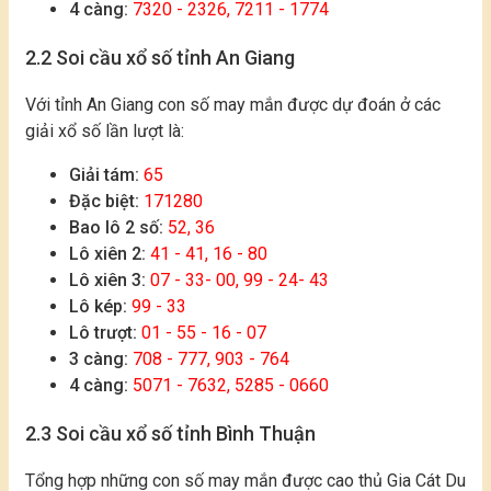
4 càng:
7320 - 2326, 7211 - 1774
2.2 Soi cầu xổ số tỉnh An Giang
Với tỉnh An Giang con số may mắn được dự đoán ở các
giải xổ số lần lượt là:
Giải tám:
65
Đặc biệt:
171280
Bao lô 2 số:
52, 36
Lô xiên 2:
41 - 41, 16 - 80
Lô xiên 3:
07 - 33- 00, 99 - 24- 43
Lô kép:
99 - 33
Lô trượt:
01 - 55 - 16 - 07
3 càng:
708 - 777, 903 - 764
4 càng:
5071 - 7632, 5285 - 0660
2.3 Soi cầu xổ số tỉnh Bình Thuận
Tổng hợp những con số may mắn được cao thủ Gia Cát Du