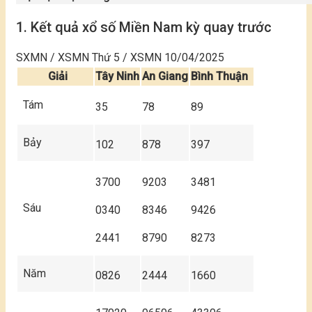
1. Kết quả xổ số Miền Nam kỳ quay trước
SXMN
/
XSMN Thứ 5
/
XSMN 10/04/2025
Giải
Tây Ninh
An Giang
Bình Thuận
Tám
35
78
89
Bảy
102
878
397
3700
9203
3481
Sáu
0340
8346
9426
2441
8790
8273
Năm
0826
2444
1660