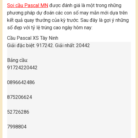
Soi cầu Pascal MN
được đánh giá là một trong những
phương pháp dự đoán các con số may mắn mới dựa trên
kết quả quay thưởng của kỳ trước. Sau đây là gợi ý những
số đẹp với tỷ lệ trúng cao ngày hôm nay:
Cầu Pascal XS Tây Ninh
Giải đặc biệt:
917242
. Giải nhất:
20442
Bảng cầu:
9
1
7
2
4
2
2
0
4
4
2
0
8
9
6
6
4
2
4
8
6
8
7
5
2
0
6
6
2
4
5
2
7
2
6
2
8
6
7
9
9
8
8
0
4