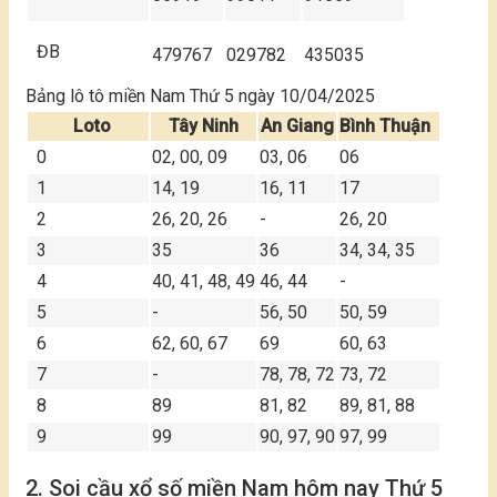
ĐB
479767
029782
435035
Bảng lô tô miền Nam Thứ 5 ngày 10/04/2025
Loto
Tây Ninh
An Giang
Bình Thuận
0
02, 00, 09
03, 06
06
1
14, 19
16, 11
17
2
26, 20, 26
-
26, 20
3
35
36
34, 34,
35
4
40, 41, 48, 49
46, 44
-
5
-
56, 50
50, 59
6
62, 60,
67
69
60, 63
7
-
78, 78, 72
73, 72
8
89
81,
82
89, 81, 88
9
99
90, 97, 90
97, 99
2. Soi cầu xổ số miền Nam hôm nay Thứ 5