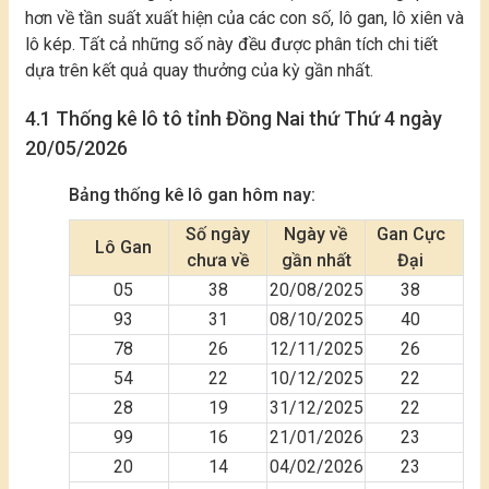
hơn về tần suất xuất hiện của các con số, lô gan, lô xiên và
lô kép. Tất cả những số này đều được phân tích chi tiết
dựa trên kết quả quay thưởng của kỳ gần nhất.
4.1 Thống kê lô tô tỉnh Đồng Nai thứ Thứ 4 ngày
20/05/2026
Bảng thống kê lô gan hôm nay:
Số ngày
Ngày về
Gan Cực
Lô Gan
chưa về
gần nhất
Đại
05
38
20/08/2025
38
93
31
08/10/2025
40
78
26
12/11/2025
26
54
22
10/12/2025
22
28
19
31/12/2025
22
99
16
21/01/2026
23
20
14
04/02/2026
23