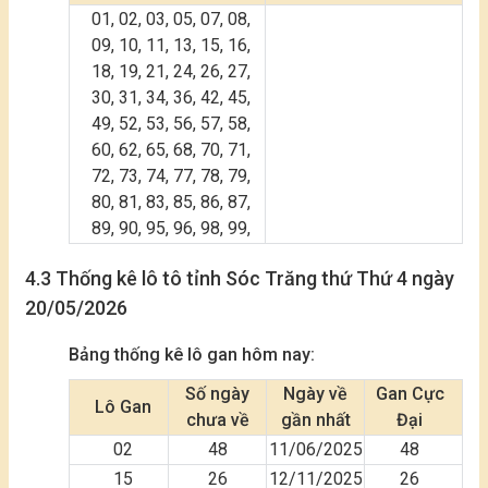
01, 02, 03, 05, 07, 08,
09, 10, 11, 13, 15, 16,
18, 19, 21, 24, 26, 27,
30, 31, 34, 36, 42, 45,
49, 52, 53, 56, 57, 58,
60, 62, 65, 68, 70, 71,
72, 73, 74, 77, 78, 79,
80, 81, 83, 85, 86, 87,
89, 90, 95, 96, 98, 99,
4.3 Thống kê lô tô tỉnh Sóc Trăng thứ Thứ 4 ngày
20/05/2026
Bảng thống kê lô gan hôm nay:
Số ngày
Ngày về
Gan Cực
Lô Gan
chưa về
gần nhất
Đại
02
48
11/06/2025
48
15
26
12/11/2025
26