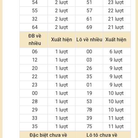
54
2 lượt
51
23 lượt
55
2 lượt
57
22 lượt
32
2 lượt
61
21 lượt
64
2 lượt
69
21 lượt
ĐB về
Xuất hiện
Lô về nhiều
Xuất hiện
nhiều
06
1 lượt
00
6 lượt
12
1 lượt
03
9 lượt
20
1 lượt
26
9 lượt
22
1 lượt
35
9 lượt
23
1 lượt
01
9 lượt
00
1 lượt
19
10 lượt
28
1 lượt
53
10 lượt
29
1 lượt
78
10 lượt
33
1 lượt
39
11 lượt
35
1 lượt
75
11 lượt
Đặc biệt chưa về
Lô tô chưa về