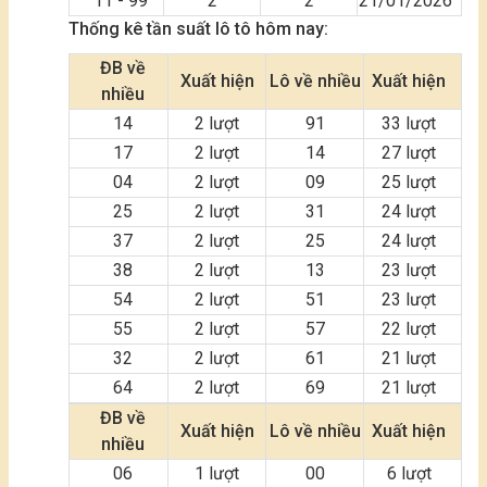
11 - 99
2
2
21/01/2026
Thống kê tần suất lô tô hôm nay:
ĐB về
Xuất hiện
Lô về nhiều
Xuất hiện
nhiều
14
2 lượt
91
33 lượt
17
2 lượt
14
27 lượt
04
2 lượt
09
25 lượt
25
2 lượt
31
24 lượt
37
2 lượt
25
24 lượt
38
2 lượt
13
23 lượt
54
2 lượt
51
23 lượt
55
2 lượt
57
22 lượt
32
2 lượt
61
21 lượt
64
2 lượt
69
21 lượt
ĐB về
Xuất hiện
Lô về nhiều
Xuất hiện
nhiều
06
1 lượt
00
6 lượt