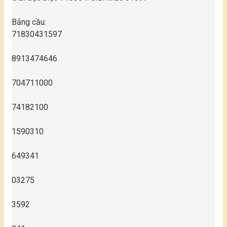
Bảng cầu:
7
1
8
3
0
4
3
1
5
9
7
8
9
1
3
4
7
4
6
4
6
7
0
4
7
1
1
0
0
0
7
4
1
8
2
1
0
0
1
5
9
0
3
1
0
6
4
9
3
4
1
0
3
2
7
5
3
5
9
2