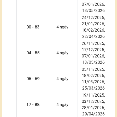
07/01/2026,
13/05/2026
24/12/2025,
21/01/2026,
00 - 83
4 ngày
18/02/2026,
22/04/2026
26/11/2025,
17/12/2025,
04 - 85
4 ngày
07/01/2026,
13/05/2026
05/11/2025,
18/02/2026,
06 - 69
4 ngày
11/03/2026,
25/03/2026
19/11/2025,
03/12/2025,
17 - 88
4 ngày
28/01/2026,
29/04/2026