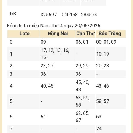
ĐB
325697
010158
284574
Bảng lô tô miền Nam Thứ 4 ngày 20/05/2026
Loto
Đồng Nai
Cần Thơ
Sóc Trăng
0
09
06, 01
00, 01, 09
17, 12, 13, 16,
1
-
10, 19
15
2
23, 27
29, 29
20, 28
3
36
36
-
45, 40,
4
40, 45
43, 46
48
53, 59,
5
-
58, 57
58
62, 65,
6
61
63
67
7
-
-
74