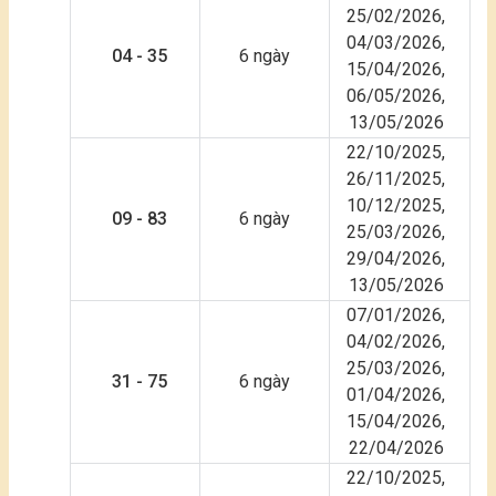
25/02/2026,
04/03/2026,
04 - 35
6 ngày
15/04/2026,
06/05/2026,
13/05/2026
22/10/2025,
26/11/2025,
10/12/2025,
09 - 83
6 ngày
25/03/2026,
29/04/2026,
13/05/2026
07/01/2026,
04/02/2026,
25/03/2026,
31 - 75
6 ngày
01/04/2026,
15/04/2026,
22/04/2026
22/10/2025,