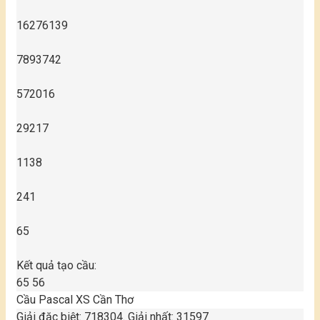
1
6
2
7
6
1
3
9
7
8
9
3
7
4
2
5
7
2
0
1
6
2
9
2
1
7
1
1
3
8
2
4
1
6
5
Kết quả tạo cầu:
65
56
Cầu Pascal XS Cần Thơ
Giải đặc biệt:
718304
. Giải nhất:
31597