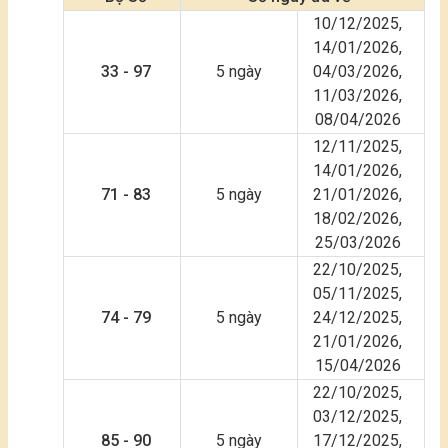
10/12/2025,
14/01/2026,
33 - 97
5 ngày
04/03/2026,
11/03/2026,
08/04/2026
12/11/2025,
14/01/2026,
71 - 83
5 ngày
21/01/2026,
18/02/2026,
25/03/2026
22/10/2025,
05/11/2025,
74 - 79
5 ngày
24/12/2025,
21/01/2026,
15/04/2026
22/10/2025,
03/12/2025,
85 - 90
5 ngày
17/12/2025,