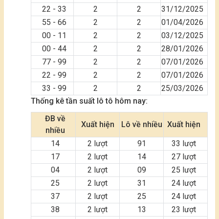
22 - 33
2
2
31/12/2025
55 - 66
2
2
01/04/2026
00 - 11
2
2
03/12/2025
00 - 44
2
2
28/01/2026
77 - 99
2
2
07/01/2026
22 - 99
2
2
07/01/2026
33 - 99
2
2
25/03/2026
Thống kê tần suất lô tô hôm nay:
ĐB về
Xuất hiện
Lô về nhiều
Xuất hiện
nhiều
14
2 lượt
91
33 lượt
17
2 lượt
14
27 lượt
04
2 lượt
09
25 lượt
25
2 lượt
31
24 lượt
37
2 lượt
25
24 lượt
38
2 lượt
13
23 lượt