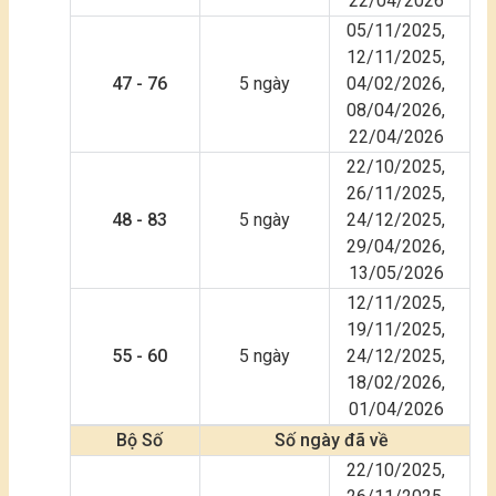
22/04/2026
05/11/2025,
12/11/2025,
47 - 76
5 ngày
04/02/2026,
08/04/2026,
22/04/2026
22/10/2025,
26/11/2025,
48 - 83
5 ngày
24/12/2025,
29/04/2026,
13/05/2026
12/11/2025,
19/11/2025,
55 - 60
5 ngày
24/12/2025,
18/02/2026,
01/04/2026
Bộ Số
Số ngày đã về
22/10/2025,