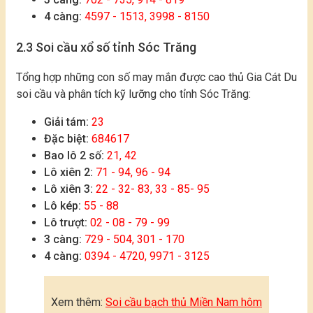
4 càng:
4597 - 1513, 3998 - 8150
2.3 Soi cầu xổ số tỉnh Sóc Trăng
Tổng hợp những con số may mắn được cao thủ Gia Cát Du
soi cầu và phân tích kỹ lưỡng cho tỉnh Sóc Trăng:
Giải tám:
23
Đặc biệt:
684617
Bao lô 2 số:
21, 42
Lô xiên 2:
71 - 94, 96 - 94
Lô xiên 3:
22 - 32- 83, 33 - 85- 95
Lô kép:
55 - 88
Lô trượt:
02 - 08 - 79 - 99
3 càng:
729 - 504, 301 - 170
4 càng:
0394 - 4720, 9971 - 3125
Xem thêm:
Soi cầu bạch thủ Miền Nam hôm