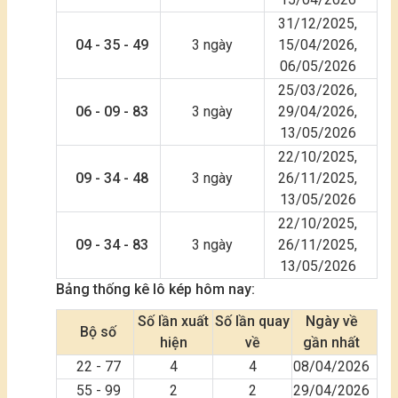
31/12/2025,
04 - 35 - 49
3 ngày
15/04/2026,
06/05/2026
25/03/2026,
06 - 09 - 83
3 ngày
29/04/2026,
13/05/2026
22/10/2025,
09 - 34 - 48
3 ngày
26/11/2025,
13/05/2026
22/10/2025,
09 - 34 - 83
3 ngày
26/11/2025,
13/05/2026
Bảng thống kê lô kép hôm nay:
Số lần xuất
Số lần quay
Ngày về
Bộ số
hiện
về
gần nhất
22 - 77
4
4
08/04/2026
55 - 99
2
2
29/04/2026