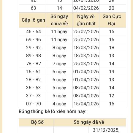
92
15
28/01/2026
29
63
14
04/02/2026
20
Số ngày
Ngày về
Gan Cực
Cặp lô gan
chưa về
gần nhất
Đại
46 - 64
11
ngày
25/02/2026
15
69 - 96
11
ngày
25/02/2026
16
29 - 92
8
ngày
18/03/2026
18
89 - 98
8
ngày
18/03/2026
13
78 - 87
7
ngày
25/03/2026
14
16 - 61
6
ngày
01/04/2026
19
28 - 82
6
ngày
01/04/2026
13
36 - 63
5
ngày
08/04/2026
14
37 - 73
5
ngày
08/04/2026
12
07 - 70
4
ngày
15/04/2026
15
Bảng thống kê lô xiên hôm nay:
Bộ Số
Số ngày đã về
31/12/2025,