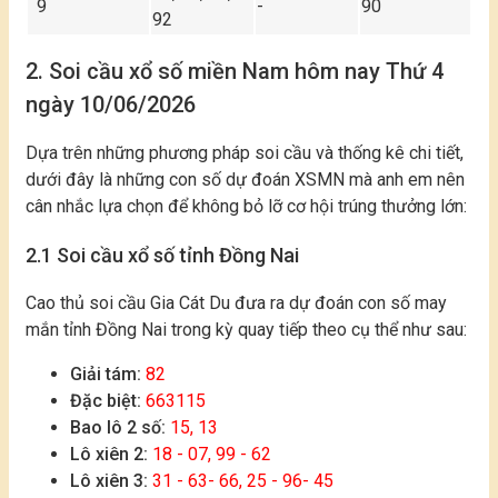
9
-
90
92
2. Soi cầu xổ số miền Nam hôm nay Thứ 4
ngày 10/06/2026
Dựa trên những phương pháp soi cầu và thống kê chi tiết,
dưới đây là những con số dự đoán XSMN mà anh em nên
cân nhắc lựa chọn để không bỏ lỡ cơ hội trúng thưởng lớn:
2.1 Soi cầu xổ số tỉnh Đồng Nai
Cao thủ soi cầu Gia Cát Du đưa ra dự đoán con số may
mắn tỉnh Đồng Nai trong kỳ quay tiếp theo cụ thể như sau:
Giải tám:
82
Đặc biệt:
663115
Bao lô 2 số:
15, 13
Lô xiên 2:
18 - 07, 99 - 62
Lô xiên 3:
31 - 63- 66, 25 - 96- 45