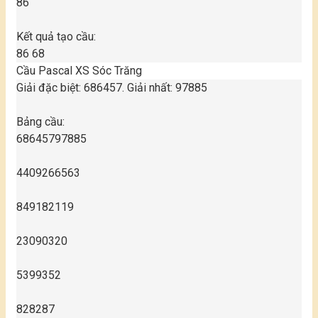
8
6
Kết quả tạo cầu:
86
68
Cầu Pascal XS Sóc Trăng
Giải đặc biệt:
686457
. Giải nhất:
97885
Bảng cầu:
6
8
6
4
5
7
9
7
8
8
5
4
4
0
9
2
6
6
5
6
3
8
4
9
1
8
2
1
1
9
2
3
0
9
0
3
2
0
5
3
9
9
3
5
2
8
2
8
2
8
7