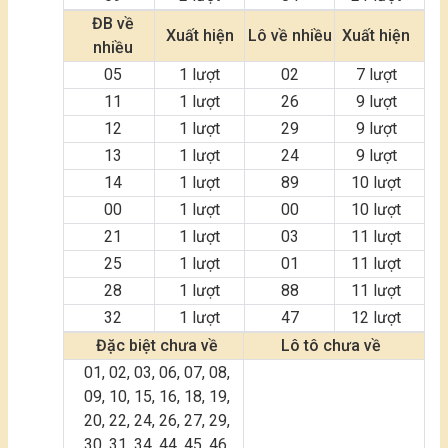
ĐB về
Xuất hiện
Lô về nhiều
Xuất hiện
nhiều
05
1 lượt
02
7 lượt
11
1 lượt
26
9 lượt
12
1 lượt
29
9 lượt
13
1 lượt
24
9 lượt
14
1 lượt
89
10 lượt
00
1 lượt
00
10 lượt
21
1 lượt
03
11 lượt
25
1 lượt
01
11 lượt
28
1 lượt
88
11 lượt
32
1 lượt
47
12 lượt
Đặc biệt chưa về
Lô tô chưa về
01, 02, 03, 06, 07, 08,
09, 10, 15, 16, 18, 19,
20, 22, 24, 26, 27, 29,
30, 31, 34, 44, 45, 46,