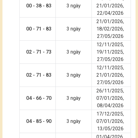
00 - 38 - 83
3 ngày
21/01/2026,
22/04/2026
21/01/2026,
00 - 71 - 83
3 ngày
18/02/2026,
27/05/2026
12/11/2025,
02 - 71 - 73
3 ngày
19/11/2025,
27/05/2026
12/11/2025,
02 - 71 - 83
3 ngày
21/01/2026,
27/05/2026
26/11/2025,
04 - 66 - 70
3 ngày
07/01/2026,
08/04/2026
17/12/2025,
04 - 85 - 90
3 ngày
07/01/2026,
13/05/2026
01/04/2026,