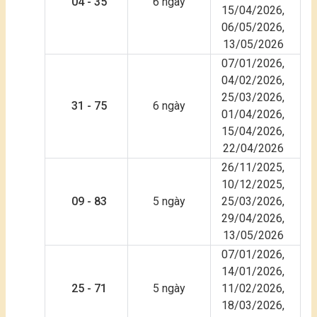
04 - 35
6 ngày
15/04/2026,
06/05/2026,
13/05/2026
07/01/2026,
04/02/2026,
25/03/2026,
31 - 75
6 ngày
01/04/2026,
15/04/2026,
22/04/2026
26/11/2025,
10/12/2025,
09 - 83
5 ngày
25/03/2026,
29/04/2026,
13/05/2026
07/01/2026,
14/01/2026,
25 - 71
5 ngày
11/02/2026,
18/03/2026,