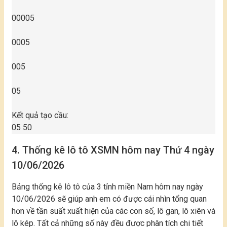
0
0
0
0
5
0
0
0
5
0
0
5
0
5
Kết quả tạo cầu:
05
50
4. Thống kê lô tô XSMN hôm nay Thứ 4 ngày
10/06/2026
Bảng thống kê lô tô của 3 tỉnh miền Nam hôm nay ngày
10/06/2026
sẽ giúp anh em có được cái nhìn tổng quan
hơn về tần suất xuất hiện của các con số, lô gan, lô xiên và
lô kép. Tất cả những số này đều được phân tích chi tiết