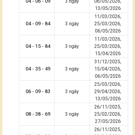
04 - 06 - 09
3 ngày
06/05/2026,
13/05/2026
11/03/2026,
04 - 09 - 84
3 ngày
25/03/2026,
06/05/2026
11/03/2026,
04 - 15 - 84
3 ngày
25/03/2026,
15/04/2026
31/12/2025,
04 - 35 - 49
3 ngày
15/04/2026,
06/05/2026
25/03/2026,
06 - 09 - 83
3 ngày
29/04/2026,
13/05/2026
26/11/2025,
08 - 38 - 69
3 ngày
25/02/2026,
27/05/2026
26/11/2025,