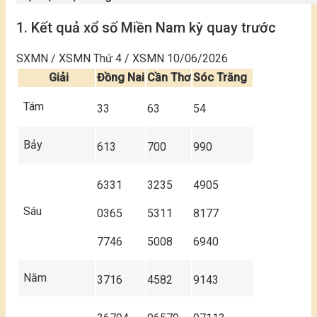
1. Kết quả xổ số Miền Nam kỳ quay trước
SXMN
/
XSMN Thứ 4
/
XSMN 10/06/2026
Giải
Đồng Nai
Cần Thơ
Sóc Trăng
Tám
33
63
54
Bảy
613
700
990
6331
3235
4905
Sáu
0365
5311
8177
7746
5008
6940
Năm
3716
4582
9143