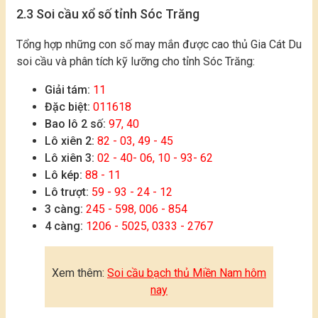
2.3 Soi cầu xổ số tỉnh Sóc Trăng
Tổng hợp những con số may mắn được cao thủ Gia Cát Du
soi cầu và phân tích kỹ lưỡng cho tỉnh Sóc Trăng:
Giải tám:
11
Đặc biệt:
011618
Bao lô 2 số:
97, 40
Lô xiên 2:
82 - 03, 49 - 45
Lô xiên 3:
02 - 40- 06, 10 - 93- 62
Lô kép:
88 - 11
Lô trượt:
59 - 93 - 24 - 12
3 càng:
245 - 598, 006 - 854
4 càng:
1206 - 5025, 0333 - 2767
Xem thêm:
Soi cầu bạch thủ Miền Nam hôm
nay