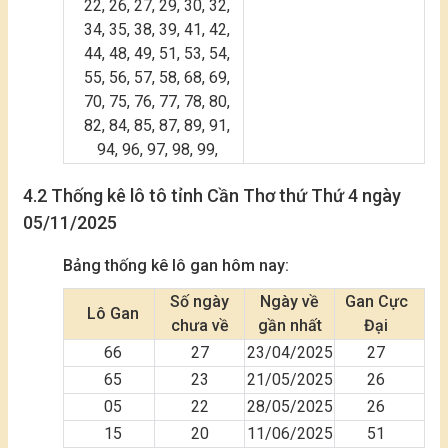
22, 26, 27, 29, 30, 32,
34, 35, 38, 39, 41, 42,
44, 48, 49, 51, 53, 54,
55, 56, 57, 58, 68, 69,
70, 75, 76, 77, 78, 80,
82, 84, 85, 87, 89, 91,
94, 96, 97, 98, 99,
4.2 Thống kê lô tô tỉnh Cần Thơ thứ Thứ 4 ngày
05/11/2025
Bảng thống kê lô gan hôm nay:
Số ngày
Ngày về
Gan Cực
Lô Gan
chưa về
gần nhất
Đại
66
27
23/04/2025
27
65
23
21/05/2025
26
05
22
28/05/2025
26
15
20
11/06/2025
51