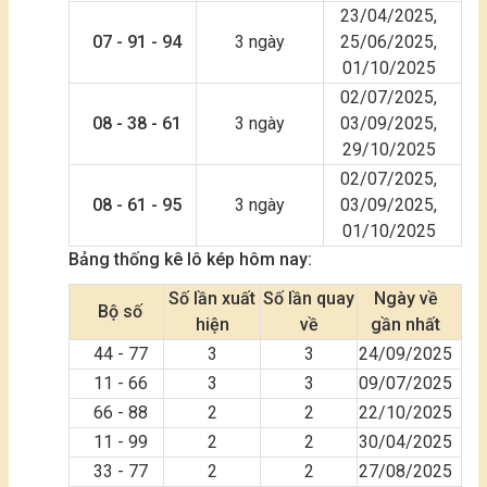
23/04/2025,
07 - 91 - 94
3 ngày
25/06/2025,
01/10/2025
02/07/2025,
08 - 38 - 61
3 ngày
03/09/2025,
29/10/2025
02/07/2025,
08 - 61 - 95
3 ngày
03/09/2025,
01/10/2025
Bảng thống kê lô kép hôm nay:
Số lần xuất
Số lần quay
Ngày về
Bộ số
hiện
về
gần nhất
44 - 77
3
3
24/09/2025
11 - 66
3
3
09/07/2025
66 - 88
2
2
22/10/2025
11 - 99
2
2
30/04/2025
33 - 77
2
2
27/08/2025