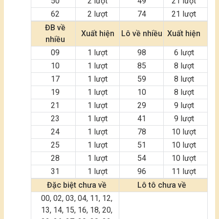
50
2 lượt
49
21 lượt
62
2 lượt
74
21 lượt
ĐB về
Xuất hiện
Lô về nhiều
Xuất hiện
nhiều
09
1 lượt
98
6 lượt
10
1 lượt
85
8 lượt
17
1 lượt
59
8 lượt
19
1 lượt
10
8 lượt
21
1 lượt
29
9 lượt
23
1 lượt
41
9 lượt
24
1 lượt
78
10 lượt
25
1 lượt
51
10 lượt
28
1 lượt
54
10 lượt
31
1 lượt
96
11 lượt
Đặc biệt chưa về
Lô tô chưa về
00, 02, 03, 04, 11, 12,
13, 14, 15, 16, 18, 20,