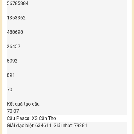
5
6
7
8
5
8
8
4
1
3
5
3
3
6
2
4
8
8
6
9
8
2
6
4
5
7
8
0
9
2
8
9
1
7
0
Kết quả tạo cầu:
70
07
Cầu Pascal XS Cần Thơ
Giải đặc biệt:
634611
. Giải nhất:
79281