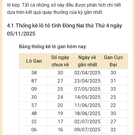
lô kép. Tất cả những số này đều được phân tích chi tiết
dựa trên kết quả quay thưởng của kỳ gần nhất.
4.1 Thống kê lô tô tỉnh Đồng Nai thứ Thứ 4 ngày
05/11/2025
Bảng thống kê lô gan hôm nay:
Số ngày
Ngày về
Gan Cực
Lô Gan
chưa về
gần nhất
Đại
58
30
02/04/2025
30
87
27
23/04/2025
31
09
25
07/05/2025
33
30
24
14/05/2025
25
37
20
11/06/2025
22
48
19
18/06/2025
30
32
17
02/07/2025
27
06
16
09/07/2025
32