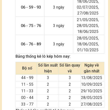
18/06/2025,
06 - 59 - 93
3 ngày
02/07/2025,
27/08/2025
21/05/2025,
06 - 75 - 76
3 ngày
28/05/2025,
18/06/2025
28/05/2025,
06 - 76 - 89
3 ngày
18/06/2025,
01/10/2025
Bảng thống kê lô kép hôm nay:
Số lần xuất
Số lần quay
Ngày về
Bộ số
hiện
về
gần nhất
44 - 99
3
3
13/08/2025
11 - 55
2
2
10/09/2025
11 - 33
2
2
29/10/2025
00 - 44
2
2
28/05/2025
33 - 77
2
2
27/08/2025