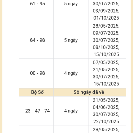
61 - 95
5 ngày
30/07/2025,
03/09/2025,
01/10/2025
28/05/2025,
09/07/2025,
84 - 98
5 ngày
30/07/2025,
08/10/2025,
15/10/2025
07/05/2025,
21/05/2025,
00 - 98
4 ngày
30/07/2025,
15/10/2025
Bộ Số
Số ngày đã về
21/05/2025,
04/06/2025,
23 - 47 - 74
4 ngày
30/07/2025,
22/10/2025
28/05/2025,