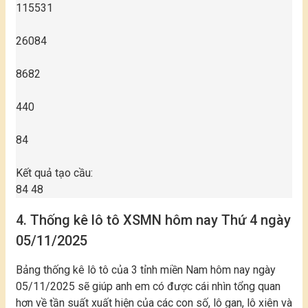
1
1
5
5
3
1
2
6
0
8
4
8
6
8
2
4
4
0
8
4
Kết quả tạo cầu:
84
48
4. Thống kê lô tô XSMN hôm nay Thứ 4 ngày
05/11/2025
Bảng thống kê lô tô của 3 tỉnh miền Nam hôm nay ngày
05/11/2025
sẽ giúp anh em có được cái nhìn tổng quan
hơn về tần suất xuất hiện của các con số, lô gan, lô xiên và