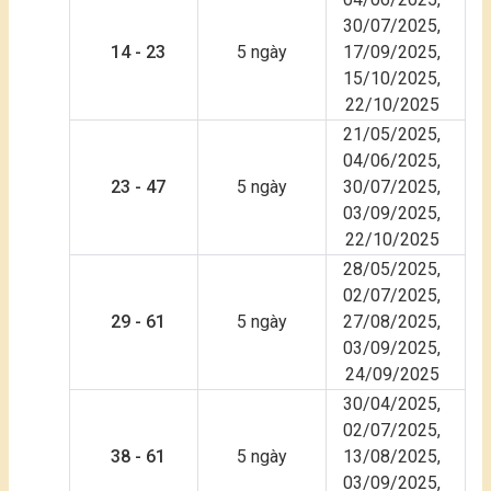
30/07/2025,
14 - 23
5 ngày
17/09/2025,
15/10/2025,
22/10/2025
21/05/2025,
04/06/2025,
23 - 47
5 ngày
30/07/2025,
03/09/2025,
22/10/2025
28/05/2025,
02/07/2025,
29 - 61
5 ngày
27/08/2025,
03/09/2025,
24/09/2025
30/04/2025,
02/07/2025,
38 - 61
5 ngày
13/08/2025,
03/09/2025,