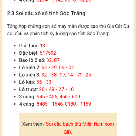
2.3 Soi cầu xổ số tỉnh Sóc Trăng
Tổng hợp những con số may mắn được cao thủ Gia Cát Du
soi cầu và phân tích kỹ lưỡng cho tỉnh Sóc Trăng:
Giải tám:
13
Đặc biệt:
617592
Bao lô 2 số:
32, 87
Lô xiên 2:
63 - 39, 06 - 02
Lô xiên 3:
32 - 38- 97, 14 - 79- 25
Lô kép:
55 - 33
Lô trượt:
20 - 48 - 27 - 10
3 càng:
945 - 455, 456 - 609
4 càng:
8485 - 1646, 0180 - 1159
Xem thêm:
Soi cầu bạch thủ Miền Nam hôm
nay