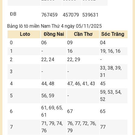
ĐB
767459
457079
539631
Bảng lô tô miền Nam Thứ 4 ngày 05/11/2025
Loto
Đồng Nai
Cần Thơ
Sóc Trăng
0
06
09
04
1
-
16
19, 16, 16
2
22, 24
22, 29
-
33, 38, 39,
3
-
-
31
4
44, 48
47, 46, 41, 43
45
59, 53, 54,
5
56,
59
-
52
61, 69, 65,
6
67
65
61
71, 79, 74,
76, 77, 72, 76,
7
77
76
79