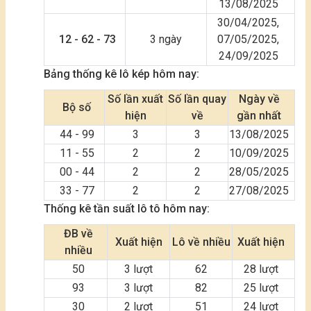
13/08/2025
30/04/2025,
12 - 62 - 73
3 ngày
07/05/2025,
24/09/2025
Bảng thống kê lô kép hôm nay:
Số lần xuất
Số lần quay
Ngày về
Bộ số
hiện
về
gần nhất
44 - 99
3
3
13/08/2025
11 - 55
2
2
10/09/2025
00 - 44
2
2
28/05/2025
33 - 77
2
2
27/08/2025
Thống kê tần suất lô tô hôm nay:
ĐB về
Xuất hiện
Lô về nhiều
Xuất hiện
nhiều
50
3 lượt
62
28 lượt
93
3 lượt
82
25 lượt
30
2 lượt
51
24 lượt