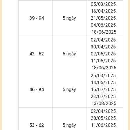
05/03/2025,
16/04/2025,
39 - 94
5 ngày
21/05/2025,
04/06/2025,
18/06/2025
02/04/2025,
30/04/2025,
42 - 62
5 ngày
07/05/2025,
11/06/2025,
18/06/2025
26/03/2025,
14/05/2025,
46 - 84
5 ngày
16/07/2025,
23/07/2025,
13/08/2025
02/04/2025,
28/05/2025,
53 - 62
5 ngày
11/06/2025,