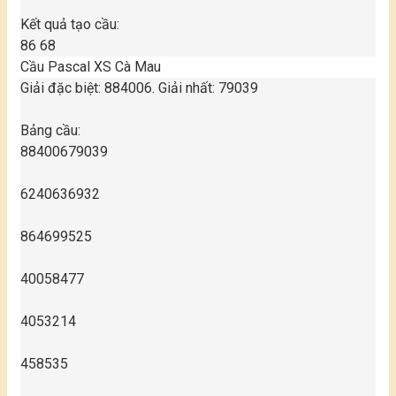
Kết quả tạo cầu:
86
68
Cầu Pascal XS Cà Mau
Giải đặc biệt:
884006
. Giải nhất:
79039
Bảng cầu:
8
8
4
0
0
6
7
9
0
3
9
6
2
4
0
6
3
6
9
3
2
8
6
4
6
9
9
5
2
5
4
0
0
5
8
4
7
7
4
0
5
3
2
1
4
4
5
8
5
3
5