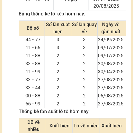
20/08/2025
Bảng thống kê lô kép hôm nay:
Số lần xuất
Số lần quay
Ngày về
Bộ số
hiện
về
gần nhất
44 - 77
3
3
24/09/2025
11 - 66
3
3
09/07/2025
11 - 88
2
2
09/07/2025
33 - 88
2
2
20/08/2025
11 - 99
2
2
30/04/2025
33 - 77
2
2
27/08/2025
33 - 44
2
2
27/08/2025
00 - 88
2
2
06/08/2025
66 - 99
2
2
27/08/2025
Thống kê tần suất lô tô hôm nay:
ĐB về
Xuất hiện
Lô về nhiều
Xuất hiện
nhiều