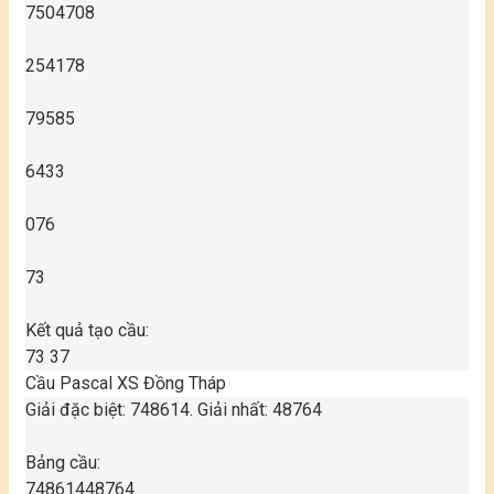
7
5
0
4
7
0
8
2
5
4
1
7
8
7
9
5
8
5
6
4
3
3
0
7
6
7
3
Kết quả tạo cầu:
73
37
Cầu Pascal XS Đồng Tháp
Giải đặc biệt:
748614
. Giải nhất:
48764
Bảng cầu:
7
4
8
6
1
4
4
8
7
6
4