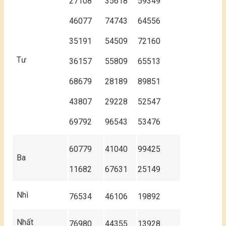
27108
35618
59349
46077
74743
64556
35191
54509
72160
Tư
36157
55809
65513
68679
28189
89851
43807
29228
52547
69792
96543
53476
60779
41040
99425
Ba
11682
67631
25149
Nhì
76534
46106
19892
Nhất
76980
44355
13928