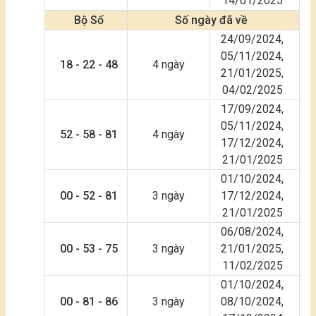
14/01/2025
Bộ Số
Số ngày đã về
24/09/2024,
05/11/2024,
18 - 22 - 48
4 ngày
21/01/2025,
04/02/2025
17/09/2024,
05/11/2024,
52 - 58 - 81
4 ngày
17/12/2024,
21/01/2025
01/10/2024,
00 - 52 - 81
3 ngày
17/12/2024,
21/01/2025
06/08/2024,
00 - 53 - 75
3 ngày
21/01/2025,
11/02/2025
01/10/2024,
00 - 81 - 86
3 ngày
08/10/2024,