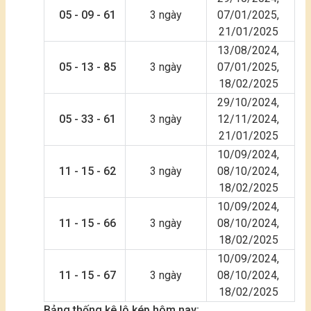
05 - 09 - 61
3 ngày
07/01/2025,
21/01/2025
13/08/2024,
05 - 13 - 85
3 ngày
07/01/2025,
18/02/2025
29/10/2024,
05 - 33 - 61
3 ngày
12/11/2024,
21/01/2025
10/09/2024,
11 - 15 - 62
3 ngày
08/10/2024,
18/02/2025
10/09/2024,
11 - 15 - 66
3 ngày
08/10/2024,
18/02/2025
10/09/2024,
11 - 15 - 67
3 ngày
08/10/2024,
18/02/2025
Bảng thống kê lô kép hôm nay: