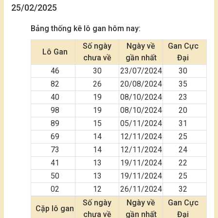
25/02/2025
Bảng thống kê lô gan hôm nay:
Số ngày
Ngày về
Gan Cực
Lô Gan
chưa về
gần nhất
Đại
46
30
23/07/2024
30
82
26
20/08/2024
35
40
19
08/10/2024
23
98
19
08/10/2024
20
89
15
05/11/2024
31
69
14
12/11/2024
25
73
14
12/11/2024
24
41
13
19/11/2024
22
50
13
19/11/2024
25
02
12
26/11/2024
32
Số ngày
Ngày về
Gan Cực
Cặp lô gan
chưa về
gần nhất
Đại