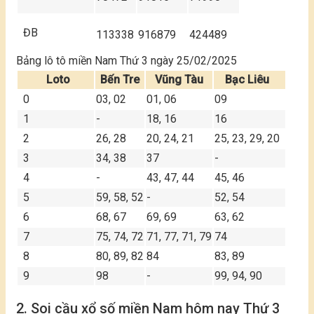
ĐB
113338
916879
424489
Bảng lô tô miền Nam Thứ 3 ngày 25/02/2025
Loto
Bến Tre
Vũng Tàu
Bạc Liêu
0
03, 02
01, 06
09
1
-
18, 16
16
2
26, 28
20, 24, 21
25, 23, 29, 20
3
34,
38
37
-
4
-
43, 47, 44
45, 46
5
59, 58, 52
-
52, 54
6
68, 67
69, 69
63, 62
7
75, 74, 72
71, 77, 71,
79
74
8
80, 89, 82
84
83,
89
9
98
-
99, 94, 90
2. Soi cầu xổ số miền Nam hôm nay Thứ 3