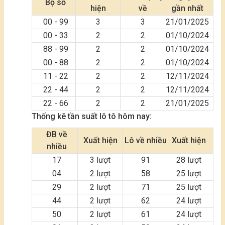
Bộ số
hiện
về
gần nhất
00 - 99
3
3
21/01/2025
00 - 33
2
2
01/10/2024
88 - 99
2
2
01/10/2024
00 - 88
2
2
01/10/2024
11 - 22
2
2
12/11/2024
22 - 44
2
2
12/11/2024
22 - 66
2
2
21/01/2025
Thống kê tần suất lô tô hôm nay:
ĐB về
Xuất hiện
Lô về nhiều
Xuất hiện
nhiều
17
3 lượt
91
28 lượt
04
2 lượt
58
25 lượt
29
2 lượt
71
25 lượt
44
2 lượt
62
24 lượt
50
2 lượt
61
24 lượt