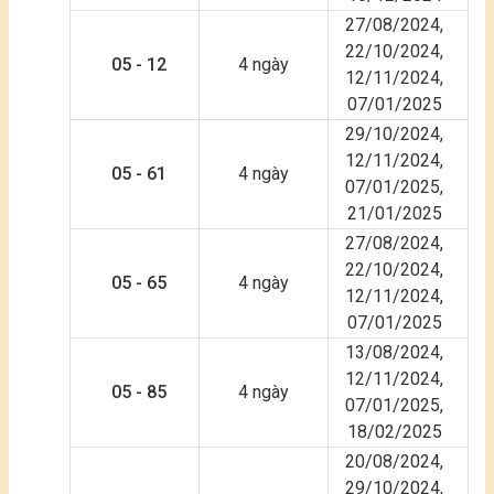
27/08/2024,
22/10/2024,
05 - 12
4 ngày
12/11/2024,
07/01/2025
29/10/2024,
12/11/2024,
05 - 61
4 ngày
07/01/2025,
21/01/2025
27/08/2024,
22/10/2024,
05 - 65
4 ngày
12/11/2024,
07/01/2025
13/08/2024,
12/11/2024,
05 - 85
4 ngày
07/01/2025,
18/02/2025
20/08/2024,
29/10/2024,