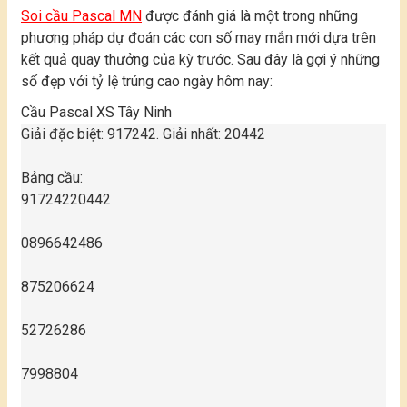
Soi cầu Pascal MN
được đánh giá là một trong những
phương pháp dự đoán các con số may mắn mới dựa trên
kết quả quay thưởng của kỳ trước. Sau đây là gợi ý những
số đẹp với tỷ lệ trúng cao ngày hôm nay:
Cầu Pascal XS Tây Ninh
Giải đặc biệt:
917242
. Giải nhất:
20442
Bảng cầu:
9
1
7
2
4
2
2
0
4
4
2
0
8
9
6
6
4
2
4
8
6
8
7
5
2
0
6
6
2
4
5
2
7
2
6
2
8
6
7
9
9
8
8
0
4