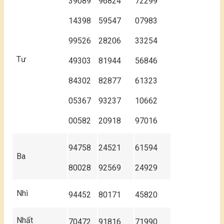
39089
96824
72299
14398
59547
07983
99526
28206
33254
Tư
49303
81944
56846
84302
82877
61323
05367
93237
10662
00582
20918
97016
94758
24521
61594
Ba
80028
92569
24929
Nhì
94452
80171
45820
Nhất
70472
91816
71990