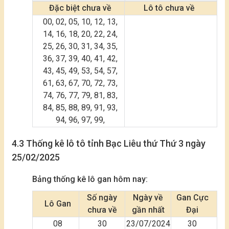
Đặc biệt chưa về
Lô tô chưa về
00, 02, 05, 10, 12, 13,
14, 16, 18, 20, 22, 24,
25, 26, 30, 31, 34, 35,
36, 37, 39, 40, 41, 42,
43, 45, 49, 53, 54, 57,
61, 63, 67, 70, 72, 73,
74, 76, 77, 79, 81, 83,
84, 85, 88, 89, 91, 93,
94, 96, 97, 99,
4.3 Thống kê lô tô tỉnh Bạc Liêu thứ Thứ 3 ngày
25/02/2025
Bảng thống kê lô gan hôm nay:
Số ngày
Ngày về
Gan Cực
Lô Gan
chưa về
gần nhất
Đại
08
30
23/07/2024
30