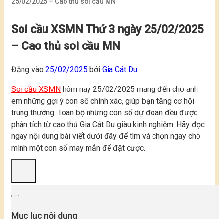
25/02/2025 – Cao thủ soi cầu MN
Soi cầu XSMN Thứ 3 ngày 25/02/2025
– Cao thủ soi cầu MN
Đăng vào
25/02/2025
bởi
Gia Cát Du
Soi cầu XSMN
hôm nay 25/02/2025
mang đến cho anh
em những gợi ý con số chính xác, giúp bạn tăng cơ hội
trúng thưởng. Toàn bộ những con số dự đoán đều được
phân tích từ cao thủ Gia Cát Du giàu kinh nghiệm. Hãy đọc
ngay nội dung bài viết dưới đây để tìm và chọn ngay cho
mình một con số may mắn để đặt cược.
Mục lục nội dung