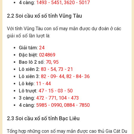
4 càng:
1493 - 5451, 3620 - 5017
2.2 Soi cầu xổ số tỉnh Vũng Tàu
Với tỉnh Vũng Tàu con số may mắn được dự đoán ở các
giải xổ số lần lượt là:
Giải tám:
24
Đặc biệt:
024869
Bao lô 2 số:
70, 95
Lô xiên 2:
83 - 54, 73 - 21
Lô xiên 3:
82 - 09- 44, 82 - 84- 36
Lô kép:
11 - 44
Lô trượt:
47 - 15 - 03 - 50
3 càng:
472 - 771, 104 - 473
4 càng:
5985 - 0990, 0884 - 7850
2.3 Soi cầu xổ số tỉnh Bạc Liêu
Tổng hợp những con số may mắn được cao thủ Gia Cát Du