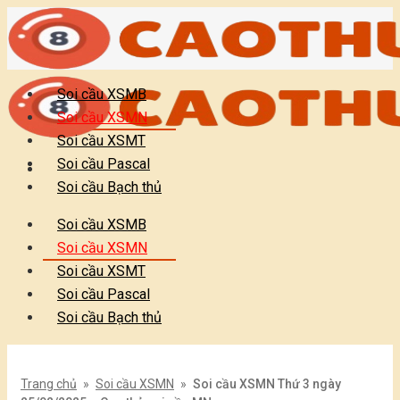
Bỏ
qua
nội
dung
Soi cầu XSMB
Soi cầu XSMN
Soi cầu XSMT
Soi cầu Pascal
Soi cầu Bạch thủ
Soi cầu XSMB
Soi cầu XSMN
Soi cầu XSMT
Soi cầu Pascal
Soi cầu Bạch thủ
Trang chủ
»
Soi cầu XSMN
»
Soi cầu XSMN Thứ 3 ngày