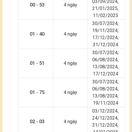
03/09/2024,
00 - 53
4 ngày
21/01/2025,
11/02/2025
30/07/2024,
19/11/2024,
01 - 40
4 ngày
17/12/2024,
31/12/2024
30/07/2024,
06/08/2024,
01 - 51
4 ngày
13/08/2024,
17/12/2024
30/07/2024,
06/08/2024,
01 - 75
4 ngày
13/08/2024,
19/11/2024
03/12/2024,
24/12/2024,
02 - 03
4 ngày
31/12/2024,