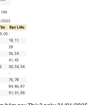
1199
1/2025
Tàu
Bạc Liêu
9, 00
-
18, 11
28
36, 34
41, 45
52
50, 54, 54
-
76, 78
84, 86, 87
91, 91,
99