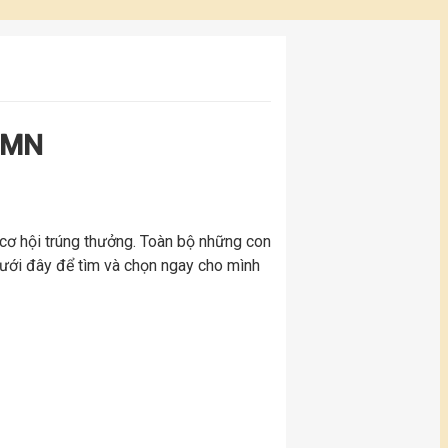
u MN
cơ hội trúng thưởng. Toàn bộ những con
dưới đây để tìm và chọn ngay cho mình