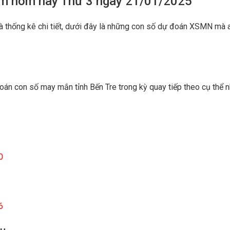
am hôm nay Thứ 3 ngày 21/01/2025
à thống kê chi tiết, dưới đây là những con số dự đoán XSMN mà 
oán con số may mắn tỉnh Bến Tre trong kỳ quay tiếp theo cụ thể n
0
6