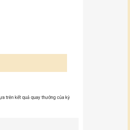
a trên kết quả quay thưởng của kỳ