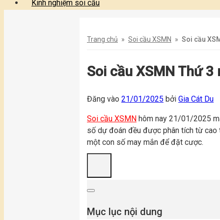
Kinh nghiệm soi cầu
Trang chủ
»
Soi cầu XSMN
»
Soi cầu XSM
Soi cầu XSMN Thứ 3 
Đăng vào
21/01/2025
bởi
Gia Cát Du
Soi cầu XSMN
hôm nay 21/01/2025
ma
số dự đoán đều được phân tích từ cao t
một con số may mắn để đặt cược.
Mục lục nội dung