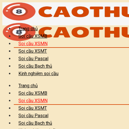
Bỏ
qua
nội
dung
Trang chủ
Soi cầu XSMB
Soi cầu XSMN
Soi cầu XSMT
Soi cầu Pascal
Soi cầu Bạch thủ
Kinh nghiệm soi cầu
Trang chủ
Soi cầu XSMB
Soi cầu XSMN
Soi cầu XSMT
Soi cầu Pascal
Soi cầu Bạch thủ