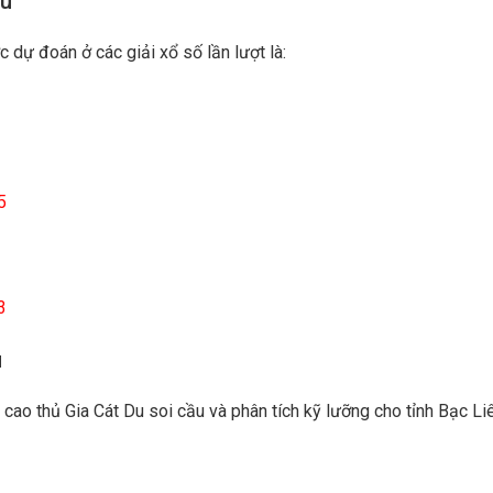
àu
dự đoán ở các giải xổ số lần lượt là:
5
3
u
o thủ Gia Cát Du soi cầu và phân tích kỹ lưỡng cho tỉnh Bạc Liê