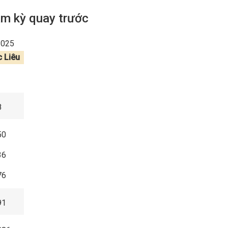
am kỳ quay trước
2025
 Liêu
8
50
36
76
91