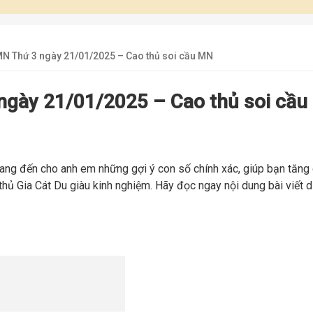
N Thứ 3 ngày 21/01/2025 – Cao thủ soi cầu MN
ngày 21/01/2025 – Cao thủ soi cầ
ng đến cho anh em những gợi ý con số chính xác, giúp bạn tăng 
hủ Gia Cát Du giàu kinh nghiệm. Hãy đọc ngay nội dung bài viết 