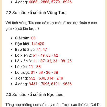
4 càng:
6068 - 2888, 5779 - 8926
2.2 Soi cầu xổ số tỉnh Vũng Tàu
Với tỉnh Vũng Tàu con số may mắn được dự đoán ở các
giải xổ số lần lượt là:
Giải tám:
03
Đặc biệt:
141420
Bao lô 2 số:
41, 47
Lô xiên 2:
61 - 49, 63 - 62
Lô xiên 3:
11 - 87- 32, 23 - 08- 25
Lô kép:
11 - 88
Lô trượt:
01 - 58 - 36 - 38
3 càng:
552 - 638, 314 - 218
4 càng:
9431 - 7095, 8101 - 9636
2.3 Soi cầu xổ số tỉnh Bạc Liêu
Tổng hợp những con số may mắn được cao thủ Gia Cát Du