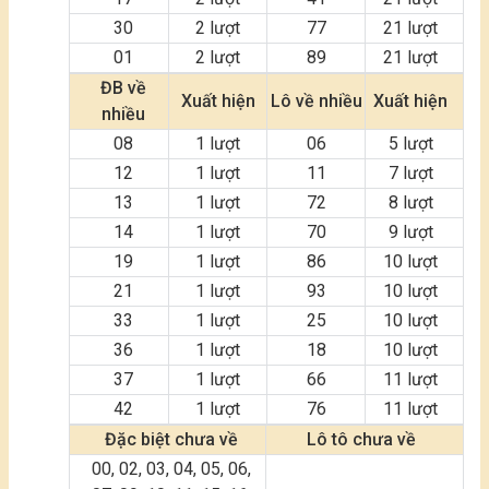
30
2 lượt
77
21 lượt
01
2 lượt
89
21 lượt
ĐB về
Xuất hiện
Lô về nhiều
Xuất hiện
nhiều
08
1 lượt
06
5 lượt
12
1 lượt
11
7 lượt
13
1 lượt
72
8 lượt
14
1 lượt
70
9 lượt
19
1 lượt
86
10 lượt
21
1 lượt
93
10 lượt
33
1 lượt
25
10 lượt
36
1 lượt
18
10 lượt
37
1 lượt
66
11 lượt
42
1 lượt
76
11 lượt
Đặc biệt chưa về
Lô tô chưa về
00, 02, 03, 04, 05, 06,