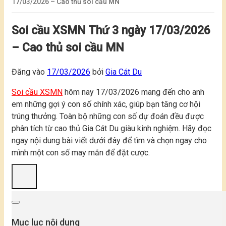
17/03/2026 – Cao thủ soi cầu MN
Soi cầu XSMN Thứ 3 ngày 17/03/2026
– Cao thủ soi cầu MN
Đăng vào
17/03/2026
bởi
Gia Cát Du
Soi cầu XSMN
hôm nay 17/03/2026
mang đến cho anh
em những gợi ý con số chính xác, giúp bạn tăng cơ hội
trúng thưởng. Toàn bộ những con số dự đoán đều được
phân tích từ cao thủ Gia Cát Du giàu kinh nghiệm. Hãy đọc
ngay nội dung bài viết dưới đây để tìm và chọn ngay cho
mình một con số may mắn để đặt cược.
Mục lục nội dung