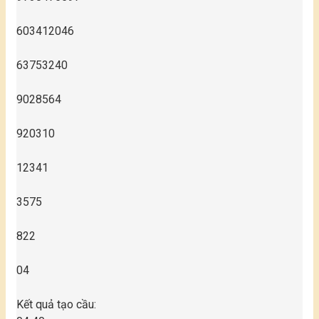
6
0
3
4
1
2
0
4
6
6
3
7
5
3
2
4
0
9
0
2
8
5
6
4
9
2
0
3
1
0
1
2
3
4
1
3
5
7
5
8
2
2
0
4
Kết quả tạo cầu: