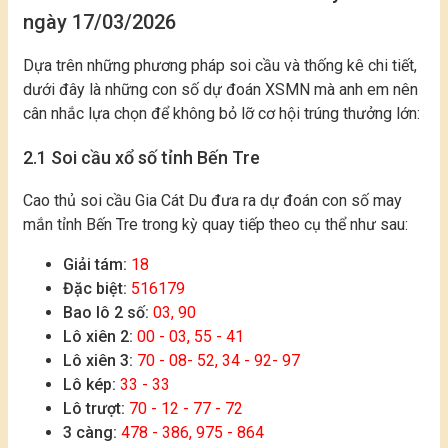
ngày 17/03/2026
Dựa trên những phương pháp soi cầu và thống kê chi tiết,
dưới đây là những con số dự đoán XSMN mà anh em nên
cân nhắc lựa chọn để không bỏ lỡ cơ hội trúng thưởng lớn:
2.1 Soi cầu xổ số tỉnh Bến Tre
Cao thủ soi cầu Gia Cát Du đưa ra dự đoán con số may
mắn tỉnh Bến Tre trong kỳ quay tiếp theo cụ thể như sau:
Giải tám:
18
Đặc biệt:
516179
Bao lô 2 số:
03, 90
Lô xiên 2:
00 - 03, 55 - 41
Lô xiên 3:
70 - 08- 52, 34 - 92- 97
Lô kép:
33 - 33
Lô trượt:
70 - 12 - 77 - 72
3 càng:
478 - 386, 975 - 864