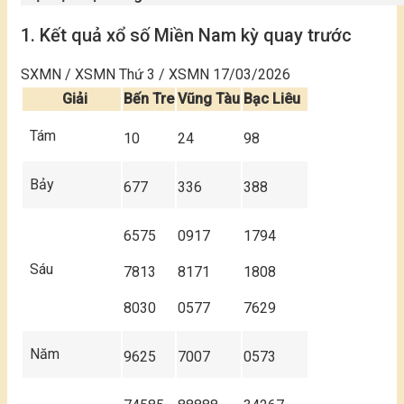
1. Kết quả xổ số Miền Nam kỳ quay trước
SXMN
/
XSMN Thứ 3
/
XSMN 17/03/2026
Giải
Bến Tre
Vũng Tàu
Bạc Liêu
Tám
10
24
98
Bảy
677
336
388
6575
0917
1794
Sáu
7813
8171
1808
8030
0577
7629
Năm
9625
7007
0573