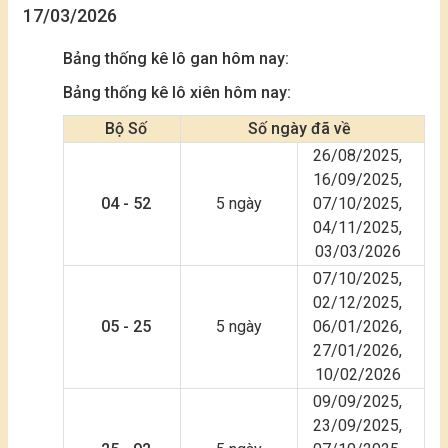
17/03/2026
Bảng thống kê lô gan hôm nay:
Bảng thống kê lô xiên hôm nay:
Bộ Số
Số ngày đã về
26/08/2025,
16/09/2025,
04 - 52
5 ngày
07/10/2025,
04/11/2025,
03/03/2026
07/10/2025,
02/12/2025,
05 - 25
5 ngày
06/01/2026,
27/01/2026,
10/02/2026
09/09/2025,
23/09/2025,