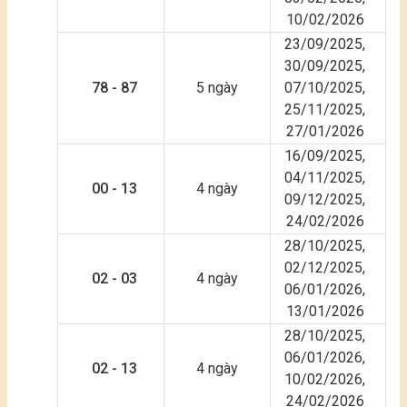
10/02/2026
23/09/2025,
30/09/2025,
78 - 87
5 ngày
07/10/2025,
25/11/2025,
27/01/2026
16/09/2025,
04/11/2025,
00 - 13
4 ngày
09/12/2025,
24/02/2026
28/10/2025,
02/12/2025,
02 - 03
4 ngày
06/01/2026,
13/01/2026
28/10/2025,
06/01/2026,
02 - 13
4 ngày
10/02/2026,
24/02/2026