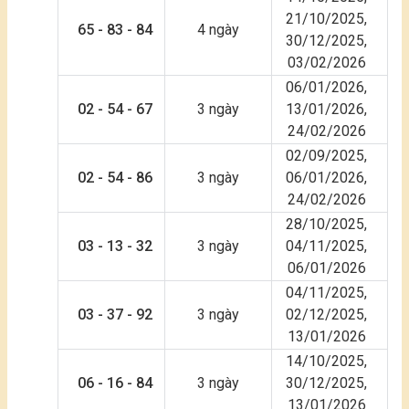
21/10/2025,
65 - 83 - 84
4 ngày
30/12/2025,
03/02/2026
06/01/2026,
02 - 54 - 67
3 ngày
13/01/2026,
24/02/2026
02/09/2025,
02 - 54 - 86
3 ngày
06/01/2026,
24/02/2026
28/10/2025,
03 - 13 - 32
3 ngày
04/11/2025,
06/01/2026
04/11/2025,
03 - 37 - 92
3 ngày
02/12/2025,
13/01/2026
14/10/2025,
06 - 16 - 84
3 ngày
30/12/2025,
13/01/2026