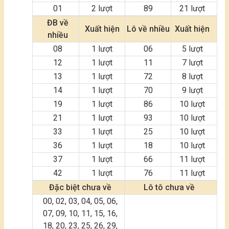
01
2 lượt
89
21 lượt
ĐB về
Xuất hiện
Lô về nhiều
Xuất hiện
nhiều
08
1 lượt
06
5 lượt
12
1 lượt
11
7 lượt
13
1 lượt
72
8 lượt
14
1 lượt
70
9 lượt
19
1 lượt
86
10 lượt
21
1 lượt
93
10 lượt
33
1 lượt
25
10 lượt
36
1 lượt
18
10 lượt
37
1 lượt
66
11 lượt
42
1 lượt
76
11 lượt
Đặc biệt chưa về
Lô tô chưa về
00, 02, 03, 04, 05, 06,
07, 09, 10, 11, 15, 16,
18, 20, 23, 25, 26, 29,