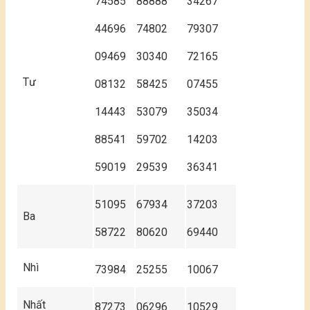
74585
88888
34267
44696
74802
79307
09469
30340
72165
Tư
08132
58425
07455
14443
53079
35034
88541
59702
14203
59019
29539
36341
51095
67934
37203
Ba
58722
80620
69440
Nhì
73984
25255
10067
Nhất
87273
06296
10529