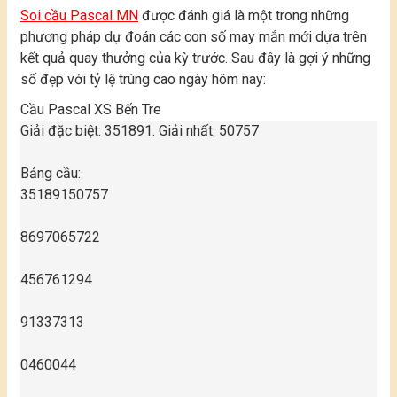
Soi cầu Pascal MN
được đánh giá là một trong những
phương pháp dự đoán các con số may mắn mới dựa trên
kết quả quay thưởng của kỳ trước. Sau đây là gợi ý những
số đẹp với tỷ lệ trúng cao ngày hôm nay:
Cầu Pascal XS Bến Tre
Giải đặc biệt:
351891
. Giải nhất:
50757
Bảng cầu:
3
5
1
8
9
1
5
0
7
5
7
8
6
9
7
0
6
5
7
2
2
4
5
6
7
6
1
2
9
4
9
1
3
3
7
3
1
3
0
4
6
0
0
4
4