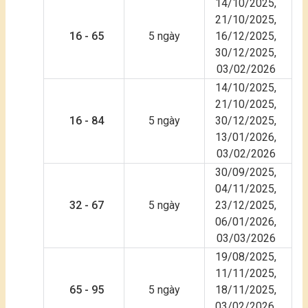
14/10/2025,
21/10/2025,
16 - 65
5 ngày
16/12/2025,
30/12/2025,
03/02/2026
14/10/2025,
21/10/2025,
16 - 84
5 ngày
30/12/2025,
13/01/2026,
03/02/2026
30/09/2025,
04/11/2025,
32 - 67
5 ngày
23/12/2025,
06/01/2026,
03/03/2026
19/08/2025,
11/11/2025,
65 - 95
5 ngày
18/11/2025,
03/02/2026,