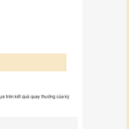
a trên kết quả quay thưởng của kỳ