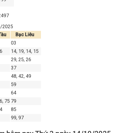
2497
0/2025
Tàu
Bạc Liêu
03
16
14, 19, 14, 15
29, 25, 26
37
48, 42, 49
59
64
6, 75
79
84
85
99,
97