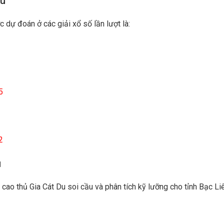
àu
dự đoán ở các giải xổ số lần lượt là:
5
2
u
o thủ Gia Cát Du soi cầu và phân tích kỹ lưỡng cho tỉnh Bạc Liê