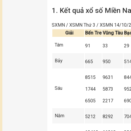
1. Kết quả xổ số Miền N
SXMN
/
XSMN Thứ 3
/
XSMN 14/10/
Giải
Bến Tre
Vũng Tàu
Bạc
Tám
91
33
29
Bảy
665
950
51
8515
9631
84
Sáu
1744
5873
95
6505
2217
69
Năm
5212
8292
70