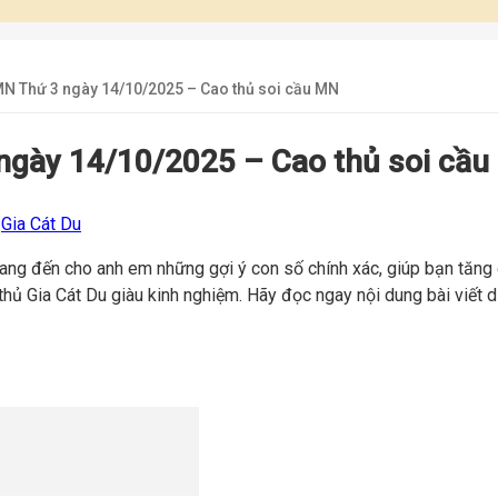
N Thứ 3 ngày 14/10/2025 – Cao thủ soi cầu MN
ngày 14/10/2025 – Cao thủ soi cầ
i
Gia Cát Du
ng đến cho anh em những gợi ý con số chính xác, giúp bạn tăng 
hủ Gia Cát Du giàu kinh nghiệm. Hãy đọc ngay nội dung bài viết 