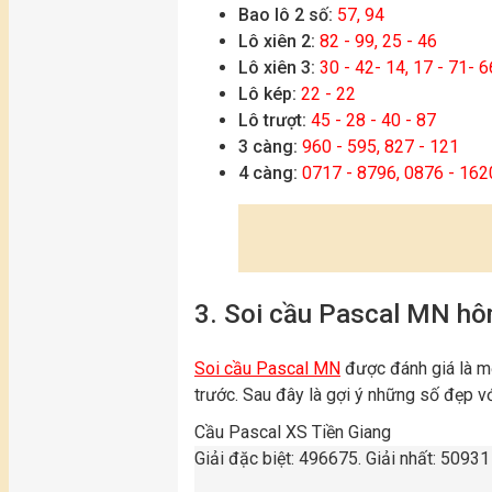
Bao lô 2 số:
57, 94
Lô xiên 2:
82 - 99, 25 - 46
Lô xiên 3:
30 - 42- 14, 17 - 71- 6
Lô kép:
22 - 22
Lô trượt:
45 - 28 - 40 - 87
3 càng:
960 - 595, 827 - 121
4 càng:
0717 - 8796, 0876 - 162
3. Soi cầu Pascal MN h
Soi cầu Pascal MN
được đánh giá là m
trước. Sau đây là gợi ý những số đẹp vớ
Cầu Pascal XS Tiền Giang
Giải đặc biệt:
496675
. Giải nhất:
50931