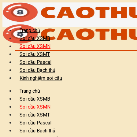
Bỏ
qua
nội
dung
Trang chủ
Soi cầu XSMB
Soi cầu XSMN
Soi cầu XSMT
Soi cầu Pascal
Soi cầu Bạch thủ
Kinh nghiệm soi cầu
Trang chủ
Soi cầu XSMB
Soi cầu XSMN
Soi cầu XSMT
Soi cầu Pascal
Soi cầu Bạch thủ