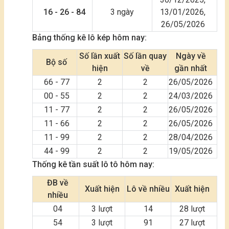
16 - 26 - 84
3 ngày
13/01/2026,
26/05/2026
Bảng thống kê lô kép hôm nay:
Số lần xuất
Số lần quay
Ngày về
Bộ số
hiện
về
gần nhất
66 - 77
2
2
26/05/2026
00 - 55
2
2
24/03/2026
11 - 77
2
2
26/05/2026
11 - 66
2
2
26/05/2026
11 - 99
2
2
28/04/2026
44 - 99
2
2
19/05/2026
Thống kê tần suất lô tô hôm nay:
ĐB về
Xuất hiện
Lô về nhiều
Xuất hiện
nhiều
04
3 lượt
14
28 lượt
54
3 lượt
91
27 lượt