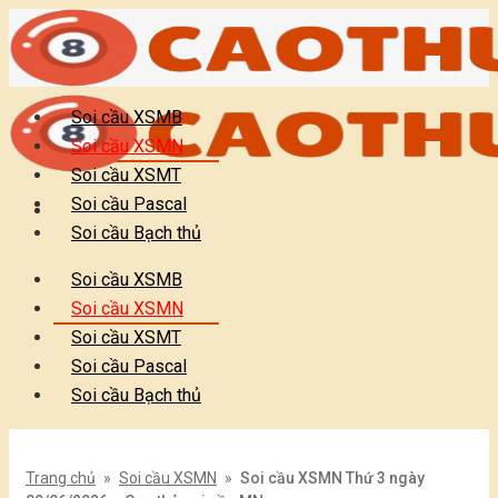
Bỏ
qua
nội
dung
Soi cầu XSMB
Soi cầu XSMN
Soi cầu XSMT
Soi cầu Pascal
Soi cầu Bạch thủ
Soi cầu XSMB
Soi cầu XSMN
Soi cầu XSMT
Soi cầu Pascal
Soi cầu Bạch thủ
Trang chủ
»
Soi cầu XSMN
»
Soi cầu XSMN Thứ 3 ngày