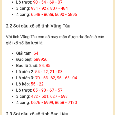
Lô trượt:
90 - 54 - 69 - 07
3 càng:
931 - 927, 807 - 484
4 càng:
6548 - 8688, 6690 - 5896
2.2 Soi cầu xổ số tỉnh Vũng Tàu
Với tỉnh Vũng Tàu con số may mắn được dự đoán ở các
giải xổ số lần lượt là:
Giải tám:
64
Đặc biệt:
689956
Bao lô 2 số:
84, 85
Lô xiên 2:
54 - 22, 21 - 03
Lô xiên 3:
70 - 63- 62, 96 - 63- 04
Lô kép:
55 - 22
Lô trượt:
85 - 90 - 67 - 57
3 càng:
472 - 501, 627 - 693
4 càng:
0676 - 6999, 8658 - 7130
2.3 Soi cầu xổ số tỉnh Bạc Liêu