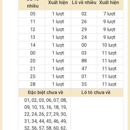
Xuất hiện
Lô về nhiều
Xuất hiện
nhiều
05
1 lượt
02
7 lượt
11
1 lượt
26
9 lượt
12
1 lượt
29
9 lượt
13
1 lượt
24
9 lượt
14
1 lượt
00
10 lượt
00
1 lượt
03
11 lượt
20
1 lượt
88
11 lượt
21
1 lượt
47
11 lượt
25
1 lượt
01
11 lượt
28
1 lượt
35
11 lượt
Đặc biệt chưa về
Lô tô chưa về
01, 02, 03, 06, 07, 08,
09, 10, 15, 16, 18, 19,
22, 24, 26, 27, 29, 30,
31, 34, 44, 45, 46, 49,
52, 56, 57, 58, 60, 62,