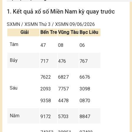
1. Kết quả xổ số Miền Nam kỳ quay trước
SXMN
/
XSMN Thứ 3
/
XSMN 09/06/2026
Giải
Bến Tre
Vũng Tàu
Bạc Liêu
Tám
47
08
06
Bảy
717
476
767
7622
6827
6676
Sáu
2093
7757
3098
9358
4478
0870
Năm
9172
5703
8847