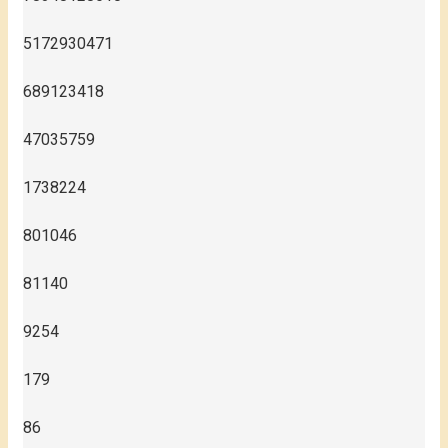
5
1
7
2
9
3
0
4
7
1
6
8
9
1
2
3
4
1
8
4
7
0
3
5
7
5
9
1
7
3
8
2
2
4
8
0
1
0
4
6
8
1
1
4
0
9
2
5
4
1
7
9
8
6