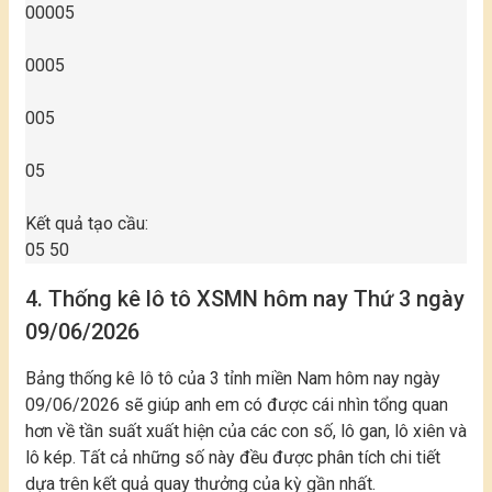
0
0
0
0
5
0
0
0
5
0
0
5
0
5
Kết quả tạo cầu:
05
50
4. Thống kê lô tô XSMN hôm nay Thứ 3 ngày
09/06/2026
Bảng thống kê lô tô của 3 tỉnh miền Nam hôm nay ngày
09/06/2026
sẽ giúp anh em có được cái nhìn tổng quan
hơn về tần suất xuất hiện của các con số, lô gan, lô xiên và
lô kép. Tất cả những số này đều được phân tích chi tiết
dựa trên kết quả quay thưởng của kỳ gần nhất.