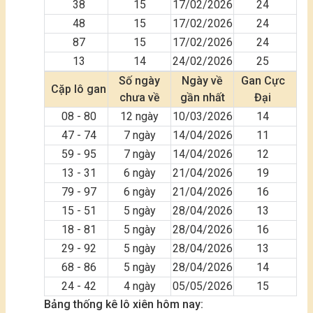
38
15
17/02/2026
24
48
15
17/02/2026
24
87
15
17/02/2026
24
13
14
24/02/2026
25
Số ngày
Ngày về
Gan Cực
Cặp lô gan
chưa về
gần nhất
Đại
08 - 80
12
ngày
10/03/2026
14
47 - 74
7
ngày
14/04/2026
11
59 - 95
7
ngày
14/04/2026
12
13 - 31
6
ngày
21/04/2026
19
79 - 97
6
ngày
21/04/2026
16
15 - 51
5
ngày
28/04/2026
13
18 - 81
5
ngày
28/04/2026
16
29 - 92
5
ngày
28/04/2026
13
68 - 86
5
ngày
28/04/2026
14
24 - 42
4
ngày
05/05/2026
15
Bảng thống kê lô xiên hôm nay: