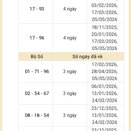
03/02/2026,
17 - 93
4 ngày
17/03/2026,
05/05/2026
18/11/2025,
20/01/2026,
17 - 96
4 ngày
17/03/2026,
05/05/2026
Bộ Số
Số ngày đã về
17/02/2026,
01 - 71 - 96
3 ngày
28/04/2026,
05/05/2026
06/01/2026,
02 - 54 - 67
3 ngày
13/01/2026,
24/02/2026
23/12/2025,
08 - 18 - 54
3 ngày
13/01/2026,
24/02/2026
23/12/2025,