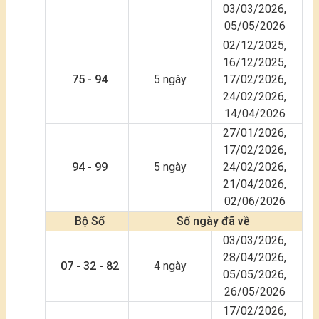
03/03/2026,
05/05/2026
02/12/2025,
16/12/2025,
75 - 94
5 ngày
17/02/2026,
24/02/2026,
14/04/2026
27/01/2026,
17/02/2026,
94 - 99
5 ngày
24/02/2026,
21/04/2026,
02/06/2026
Bộ Số
Số ngày đã về
03/03/2026,
28/04/2026,
07 - 32 - 82
4 ngày
05/05/2026,
26/05/2026
17/02/2026,