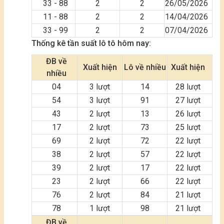
33 - 88
2
2
26/05/2026
11 - 88
2
2
14/04/2026
33 - 99
2
2
07/04/2026
Thống kê tần suất lô tô hôm nay:
ĐB về
Xuất hiện
Lô về nhiều
Xuất hiện
nhiều
04
3 lượt
14
28 lượt
54
3 lượt
91
27 lượt
43
2 lượt
13
26 lượt
17
2 lượt
73
25 lượt
69
2 lượt
72
22 lượt
38
2 lượt
57
22 lượt
39
2 lượt
17
22 lượt
23
2 lượt
66
22 lượt
76
2 lượt
84
21 lượt
78
1 lượt
98
21 lượt
ĐB về