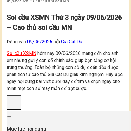
09/06/2026 – Cao thủ soi cầu MN
Soi cầu XSMN Thứ 3 ngày 09/06/2026
– Cao thủ soi cầu MN
Đăng vào
09/06/2026
bởi
Gia Cát Du
Soi cầu XSMN
hôm nay 09/06/2026
mang đến cho anh
em những gợi ý con số chính xác, giúp bạn tăng cơ hội
trúng thưởng. Toàn bộ những con số dự đoán đều được
phân tích từ cao thủ Gia Cát Du giàu kinh nghiệm. Hãy đọc
ngay nội dung bài viết dưới đây để tìm và chọn ngay cho
mình một con số may mắn để đặt cược.
Mục lục nội dung