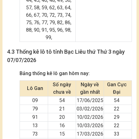
44, 45, 46, 48, 49, 56,
57, 58, 59, 62, 63, 64,
66, 67, 70, 72, 73, 74,
75, 76, 77, 79, 82, 86,
88, 90, 91, 95, 96, 98,
99,
4.3 Thống kê lô tô tỉnh Bạc Liêu thứ Thứ 3 ngày
07/07/2026
Bảng thống kê lô gan hôm nay:
Số ngày
Ngày về
Gan Cực
Lô Gan
chưa về
gần nhất
Đại
09
54
17/06/2025
54
79
21
03/02/2026
22
91
20
10/02/2026
29
13
16
10/03/2026
22
73
15
17/03/2026
33