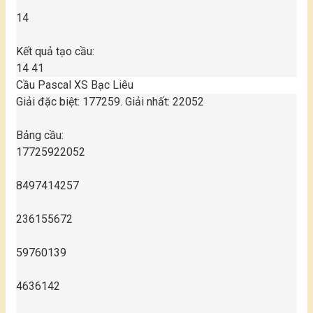
1
4
Kết quả tạo cầu:
14
41
Cầu Pascal XS Bạc Liêu
Giải đặc biệt:
177259
. Giải nhất:
22052
Bảng cầu:
1
7
7
2
5
9
2
2
0
5
2
8
4
9
7
4
1
4
2
5
7
2
3
6
1
5
5
6
7
2
5
9
7
6
0
1
3
9
4
6
3
6
1
4
2