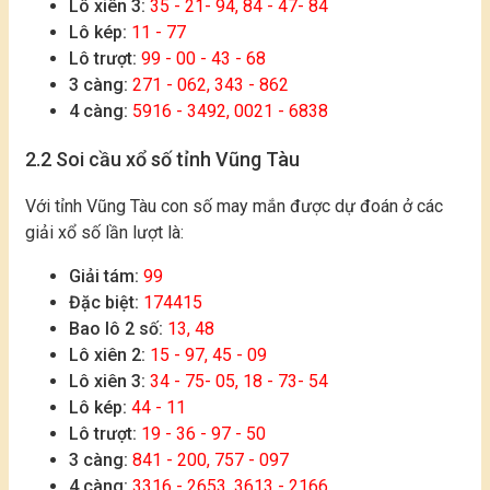
Lô xiên 3:
35 - 21- 94, 84 - 47- 84
Lô kép:
11 - 77
Lô trượt:
99 - 00 - 43 - 68
3 càng:
271 - 062, 343 - 862
4 càng:
5916 - 3492, 0021 - 6838
2.2 Soi cầu xổ số tỉnh Vũng Tàu
Với tỉnh Vũng Tàu con số may mắn được dự đoán ở các
giải xổ số lần lượt là:
Giải tám:
99
Đặc biệt:
174415
Bao lô 2 số:
13, 48
Lô xiên 2:
15 - 97, 45 - 09
Lô xiên 3:
34 - 75- 05, 18 - 73- 54
Lô kép:
44 - 11
Lô trượt:
19 - 36 - 97 - 50
3 càng:
841 - 200, 757 - 097
4 càng:
3316 - 2653, 3613 - 2166