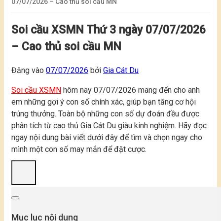
07/07/2026 – Cao thủ soi cầu MN
Soi cầu XSMN Thứ 3 ngày 07/07/2026
– Cao thủ soi cầu MN
Đăng vào
07/07/2026
bởi
Gia Cát Du
Soi cầu XSMN
hôm nay 07/07/2026
mang đến cho anh
em những gợi ý con số chính xác, giúp bạn tăng cơ hội
trúng thưởng. Toàn bộ những con số dự đoán đều được
phân tích từ cao thủ Gia Cát Du giàu kinh nghiệm. Hãy đọc
ngay nội dung bài viết dưới đây để tìm và chọn ngay cho
mình một con số may mắn để đặt cược.
Mục lục nội dung