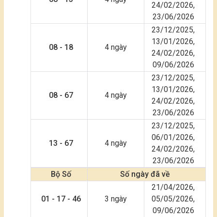
24/02/2026,
23/06/2026
23/12/2025,
13/01/2026,
08 - 18
4 ngày
24/02/2026,
09/06/2026
23/12/2025,
13/01/2026,
08 - 67
4 ngày
24/02/2026,
23/06/2026
23/12/2025,
06/01/2026,
13 - 67
4 ngày
24/02/2026,
23/06/2026
Bộ Số
Số ngày đã về
21/04/2026,
01 - 17 - 46
3 ngày
05/05/2026,
09/06/2026