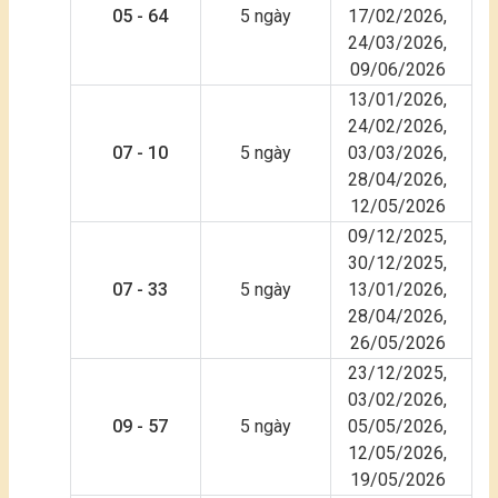
05 - 64
5 ngày
17/02/2026,
24/03/2026,
09/06/2026
13/01/2026,
24/02/2026,
07 - 10
5 ngày
03/03/2026,
28/04/2026,
12/05/2026
09/12/2025,
30/12/2025,
07 - 33
5 ngày
13/01/2026,
28/04/2026,
26/05/2026
23/12/2025,
03/02/2026,
09 - 57
5 ngày
05/05/2026,
12/05/2026,
19/05/2026