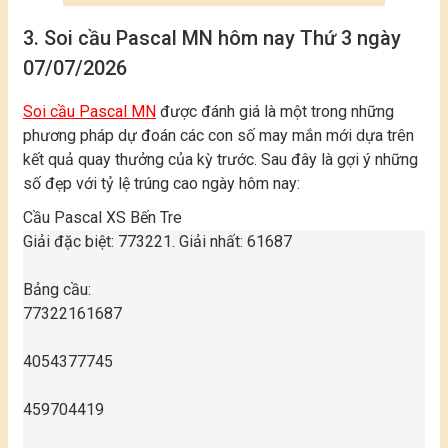
3. Soi cầu Pascal MN hôm nay Thứ 3 ngày
07/07/2026
Soi cầu Pascal MN
được đánh giá là một trong những
phương pháp dự đoán các con số may mắn mới dựa trên
kết quả quay thưởng của kỳ trước. Sau đây là gợi ý những
số đẹp với tỷ lệ trúng cao ngày hôm nay:
Cầu Pascal XS Bến Tre
Giải đặc biệt:
773221
. Giải nhất:
61687
Bảng cầu:
7
7
3
2
2
1
6
1
6
8
7
4
0
5
4
3
7
7
7
4
5
4
5
9
7
0
4
4
1
9