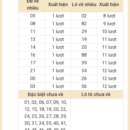
ĐB về
Xuất hiện
Lô về nhiều
Xuất hiện
nhiều
05
1 lượt
02
8 lượt
08
1 lượt
82
9 lượt
11
1 lượt
29
10 lượt
13
1 lượt
19
11 lượt
14
1 lượt
20
11 lượt
16
1 lượt
88
11 lượt
17
1 lượt
39
11 lượt
21
1 lượt
34
12 lượt
00
1 lượt
26
12 lượt
03
1 lượt
56
12 lượt
Đặc biệt chưa về
Lô tô chưa về
01, 02, 06, 07, 09, 10,
12, 15, 18, 19, 20, 22,
24, 25, 26, 27, 28, 29,
30, 31, 34, 35, 40, 41,