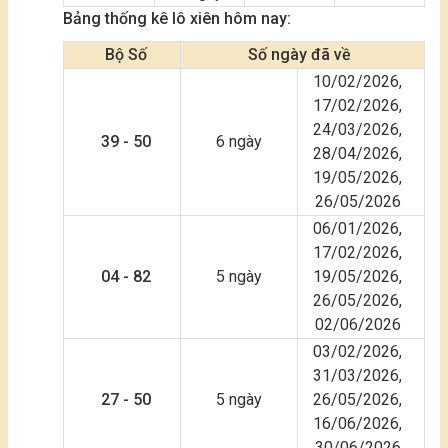
Bảng thống kê lô xiên hôm nay:
Bộ Số
Số ngày đã về
10/02/2026,
17/02/2026,
24/03/2026,
39 - 50
6 ngày
28/04/2026,
19/05/2026,
26/05/2026
06/01/2026,
17/02/2026,
04 - 82
5 ngày
19/05/2026,
26/05/2026,
02/06/2026
03/02/2026,
31/03/2026,
27 - 50
5 ngày
26/05/2026,
16/06/2026,
30/06/2026