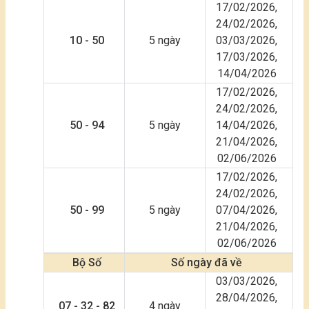
17/02/2026,
24/02/2026,
10 - 50
5 ngày
03/03/2026,
17/03/2026,
14/04/2026
17/02/2026,
24/02/2026,
50 - 94
5 ngày
14/04/2026,
21/04/2026,
02/06/2026
17/02/2026,
24/02/2026,
50 - 99
5 ngày
07/04/2026,
21/04/2026,
02/06/2026
Bộ Số
Số ngày đã về
03/03/2026,
28/04/2026,
07 - 32 - 82
4 ngày