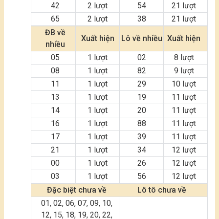
42
2 lượt
54
21 lượt
65
2 lượt
38
21 lượt
ĐB về
Xuất hiện
Lô về nhiều
Xuất hiện
nhiều
05
1 lượt
02
8 lượt
08
1 lượt
82
9 lượt
11
1 lượt
29
10 lượt
13
1 lượt
19
11 lượt
14
1 lượt
20
11 lượt
16
1 lượt
88
11 lượt
17
1 lượt
39
11 lượt
21
1 lượt
34
12 lượt
00
1 lượt
26
12 lượt
03
1 lượt
56
12 lượt
Đặc biệt chưa về
Lô tô chưa về
01, 02, 06, 07, 09, 10,
12, 15, 18, 19, 20, 22,