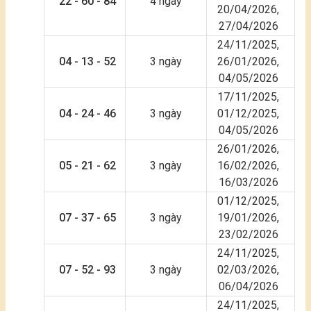
22 - 60 - 84
4 ngày
20/04/2026,
27/04/2026
24/11/2025,
04 - 13 - 52
3 ngày
26/01/2026,
04/05/2026
17/11/2025,
04 - 24 - 46
3 ngày
01/12/2025,
04/05/2026
26/01/2026,
05 - 21 - 62
3 ngày
16/02/2026,
16/03/2026
01/12/2025,
07 - 37 - 65
3 ngày
19/01/2026,
23/02/2026
24/11/2025,
07 - 52 - 93
3 ngày
02/03/2026,
06/04/2026
24/11/2025,