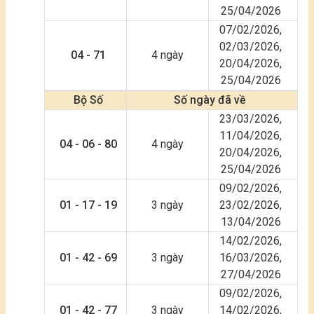
25/04/2026
07/02/2026,
02/03/2026,
04 - 71
4 ngày
20/04/2026,
25/04/2026
Bộ Số
Số ngày đã về
23/03/2026,
11/04/2026,
04 - 06 - 80
4 ngày
20/04/2026,
25/04/2026
09/02/2026,
01 - 17 - 19
3 ngày
23/02/2026,
13/04/2026
14/02/2026,
01 - 42 - 69
3 ngày
16/03/2026,
27/04/2026
09/02/2026,
01 - 42 - 77
3 ngày
14/02/2026,