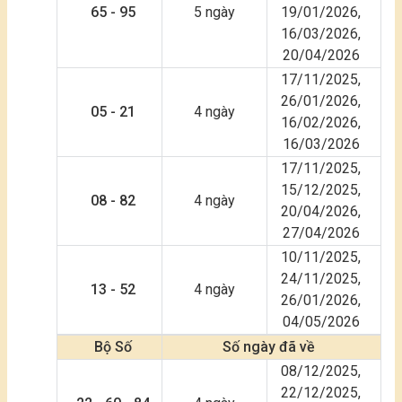
65 - 95
5 ngày
19/01/2026,
16/03/2026,
20/04/2026
17/11/2025,
26/01/2026,
05 - 21
4 ngày
16/02/2026,
16/03/2026
17/11/2025,
15/12/2025,
08 - 82
4 ngày
20/04/2026,
27/04/2026
10/11/2025,
24/11/2025,
13 - 52
4 ngày
26/01/2026,
04/05/2026
Bộ Số
Số ngày đã về
08/12/2025,
22/12/2025,