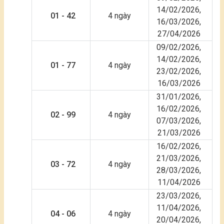
14/02/2026,
01 - 42
4 ngày
16/03/2026,
27/04/2026
09/02/2026,
14/02/2026,
01 - 77
4 ngày
23/02/2026,
16/03/2026
31/01/2026,
16/02/2026,
02 - 99
4 ngày
07/03/2026,
21/03/2026
16/02/2026,
21/03/2026,
03 - 72
4 ngày
28/03/2026,
11/04/2026
23/03/2026,
11/04/2026,
04 - 06
4 ngày
20/04/2026,