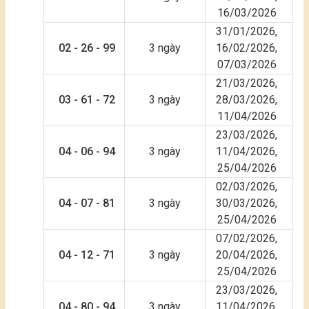
16/03/2026
31/01/2026,
02 - 26 - 99
3 ngày
16/02/2026,
07/03/2026
21/03/2026,
03 - 61 - 72
3 ngày
28/03/2026,
11/04/2026
23/03/2026,
04 - 06 - 94
3 ngày
11/04/2026,
25/04/2026
02/03/2026,
04 - 07 - 81
3 ngày
30/03/2026,
25/04/2026
07/02/2026,
04 - 12 - 71
3 ngày
20/04/2026,
25/04/2026
23/03/2026,
04 - 80 - 94
3 ngày
11/04/2026,