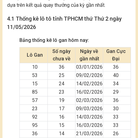
dựa trên kết quả quay thưởng của kỳ gần nhất.
4.1 Thống kê lô tô tỉnh TPHCM thứ Thứ 2 ngày
11/05/2026
Bảng thống kê lô gan hôm nay:
Số ngày
Ngày về
Gan Cực
Lô Gan
chưa về
gần nhất
Đại
10
36
03/01/2026
36
53
25
09/02/2026
40
15
24
14/02/2026
34
85
23
16/02/2026
29
57
19
02/03/2026
36
23
17
09/03/2026
30
92
16
14/03/2026
33
95
15
16/03/2026
33
36
14
21/03/2026
26