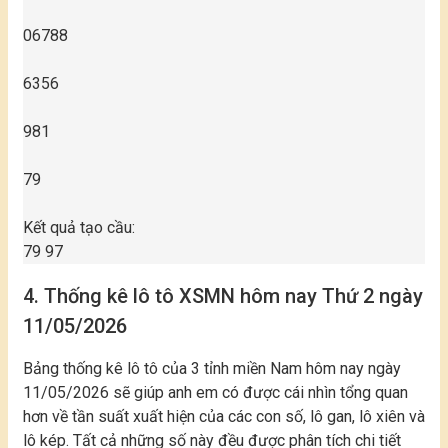
0
6
7
8
8
6
3
5
6
9
8
1
7
9
Kết quả tạo cầu:
79
97
4. Thống kê lô tô XSMN hôm nay Thứ 2 ngày
11/05/2026
Bảng thống kê lô tô của 3 tỉnh miền Nam hôm nay ngày
11/05/2026
sẽ giúp anh em có được cái nhìn tổng quan
hơn về tần suất xuất hiện của các con số, lô gan, lô xiên và
lô kép. Tất cả những số này đều được phân tích chi tiết