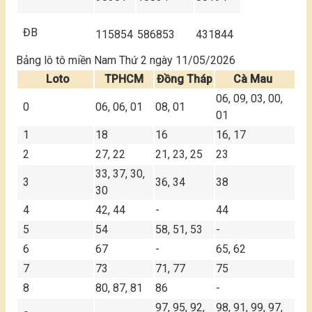
ĐB
115854
586853
431844
Bảng lô tô miền Nam Thứ 2 ngày 11/05/2026
Loto
TPHCM
Đồng Tháp
Cà Mau
06, 09, 03, 00,
0
06, 06, 01
08, 01
01
1
18
16
16, 17
2
27, 22
21, 23, 25
23
33, 37, 30,
3
36, 34
38
30
4
42, 44
-
44
5
54
58, 51,
53
-
6
67
-
65, 62
7
73
71, 77
75
8
80, 87, 81
86
-
97, 95, 92,
98, 91, 99, 97,