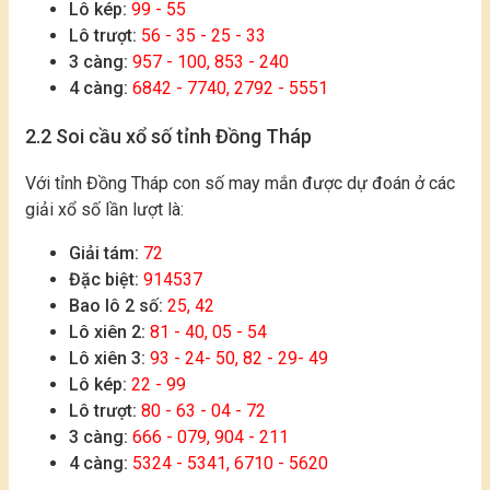
Lô kép:
99 - 55
Lô trượt:
56 - 35 - 25 - 33
3 càng:
957 - 100, 853 - 240
4 càng:
6842 - 7740, 2792 - 5551
2.2 Soi cầu xổ số tỉnh Đồng Tháp
Với tỉnh Đồng Tháp con số may mắn được dự đoán ở các
giải xổ số lần lượt là:
Giải tám:
72
Đặc biệt:
914537
Bao lô 2 số:
25, 42
Lô xiên 2:
81 - 40, 05 - 54
Lô xiên 3:
93 - 24- 50, 82 - 29- 49
Lô kép:
22 - 99
Lô trượt:
80 - 63 - 04 - 72
3 càng:
666 - 079, 904 - 211
4 càng:
5324 - 5341, 6710 - 5620