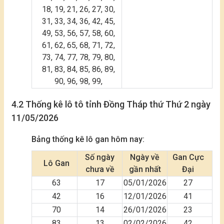
18, 19, 21, 26, 27, 30,
31, 33, 34, 36, 42, 45,
49, 53, 56, 57, 58, 60,
61, 62, 65, 68, 71, 72,
73, 74, 77, 78, 79, 80,
81, 83, 84, 85, 86, 89,
90, 96, 98, 99,
4.2 Thống kê lô tô tỉnh Đồng Tháp thứ Thứ 2 ngày
11/05/2026
Bảng thống kê lô gan hôm nay:
Số ngày
Ngày về
Gan Cực
Lô Gan
chưa về
gần nhất
Đại
63
17
05/01/2026
27
42
16
12/01/2026
41
70
14
26/01/2026
23
83
13
02/02/2026
42