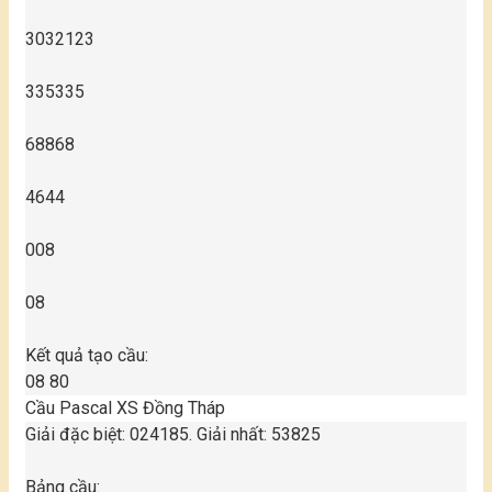
3
0
3
2
1
2
3
3
3
5
3
3
5
6
8
8
6
8
4
6
4
4
0
0
8
0
8
Kết quả tạo cầu:
08
80
Cầu Pascal XS Đồng Tháp
Giải đặc biệt:
024185
. Giải nhất:
53825
Bảng cầu: