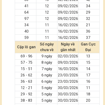
41
12
09/02/2026
34
64
12
09/02/2026
29
97
12
09/02/2026
32
34
11
16/02/2026
21
40
11
16/02/2026
36
59
11
16/02/2026
37
Số ngày
Ngày về
Gan Cực
Cặp lô gan
chưa về
gần nhất
Đại
69 - 96
9
ngày
02/03/2026
13
57 - 75
8
ngày
09/03/2026
15
15 - 51
7
ngày
16/03/2026
14
26 - 62
6
ngày
23/03/2026
17
36 - 63
6
ngày
23/03/2026
16
12 - 21
5
ngày
30/03/2026
11
29 - 92
5
ngày
30/03/2026
18
38 - 83
5
ngày
30/03/2026
20