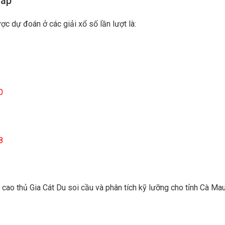
háp
 dự đoán ở các giải xổ số lần lượt là:
0
8
o thủ Gia Cát Du soi cầu và phân tích kỹ lưỡng cho tỉnh Cà Mau