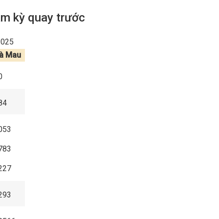
am kỳ quay trước
2025
à Mau
0
84
053
783
227
293