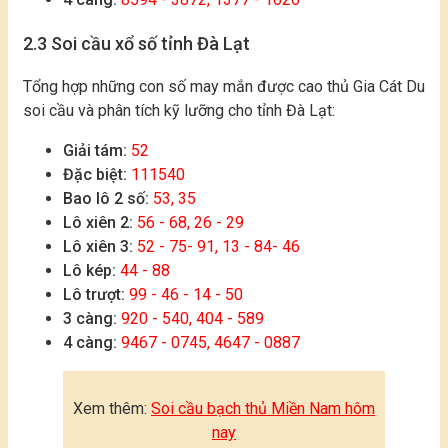
2.3 Soi cầu xổ số tỉnh Đà Lạt
Tổng hợp những con số may mắn được cao thủ Gia Cát Du
soi cầu và phân tích kỹ lưỡng cho tỉnh Đà Lạt:
Giải tám:
52
Đặc biệt:
111540
Bao lô 2 số:
53, 35
Lô xiên 2:
56 - 68, 26 - 29
Lô xiên 3:
52 - 75- 91, 13 - 84- 46
Lô kép:
44 - 88
Lô trượt:
99 - 46 - 14 - 50
3 càng:
920 - 540, 404 - 589
4 càng:
9467 - 0745, 4647 - 0887
Xem thêm:
Soi cầu bạch thủ Miền Nam hôm
nay