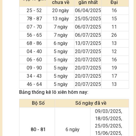
chưa về
gần nhất
Đại
25 - 52
20
ngày
06/04/2025
16
78 - 87
13
ngày
25/05/2025
15
07 - 70
7
ngày
06/07/2025
11
56 - 65
7
ngày
06/07/2025
26
68 - 86
6
ngày
13/07/2025
13
04 - 40
5
ngày
20/07/2025
12
06 - 60
5
ngày
20/07/2025
16
09 - 90
5
ngày
20/07/2025
19
34 - 43
5
ngày
20/07/2025
17
46 - 64
5
ngày
20/07/2025
13
Bảng thống kê lô xiên hôm nay:
Bộ Số
Số ngày đã về
09/03/2025,
18/05/2025,
25/05/2025,
80 - 81
6 ngày
15/06/2025,