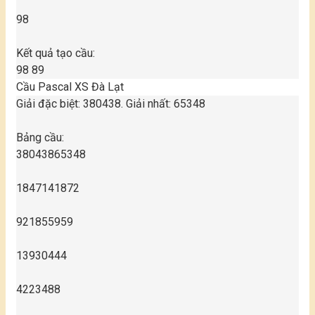
9
8
Kết quả tạo cầu:
98
89
Cầu Pascal XS Đà Lạt
Giải đặc biệt:
380438
. Giải nhất:
65348
Bảng cầu:
3
8
0
4
3
8
6
5
3
4
8
1
8
4
7
1
4
1
8
7
2
9
2
1
8
5
5
9
5
9
1
3
9
3
0
4
4
4
4
2
2
3
4
8
8