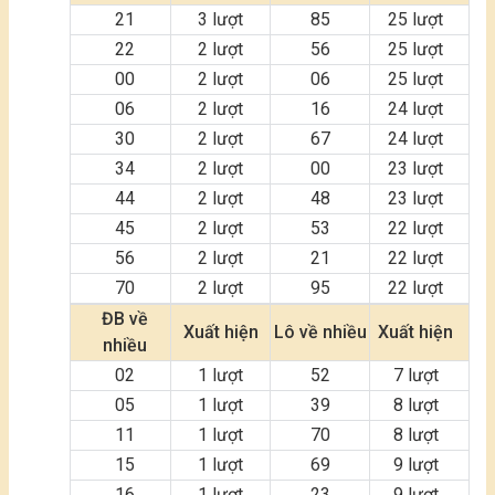
21
3 lượt
85
25 lượt
22
2 lượt
56
25 lượt
00
2 lượt
06
25 lượt
06
2 lượt
16
24 lượt
30
2 lượt
67
24 lượt
34
2 lượt
00
23 lượt
44
2 lượt
48
23 lượt
45
2 lượt
53
22 lượt
56
2 lượt
21
22 lượt
70
2 lượt
95
22 lượt
ĐB về
Xuất hiện
Lô về nhiều
Xuất hiện
nhiều
02
1 lượt
52
7 lượt
05
1 lượt
39
8 lượt
11
1 lượt
70
8 lượt
15
1 lượt
69
9 lượt
16
1 lượt
23
9 lượt