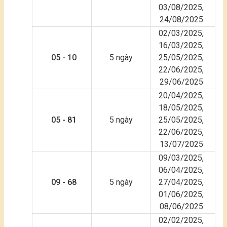
03/08/2025,
24/08/2025
02/03/2025,
16/03/2025,
05 - 10
5 ngày
25/05/2025,
22/06/2025,
29/06/2025
20/04/2025,
18/05/2025,
05 - 81
5 ngày
25/05/2025,
22/06/2025,
13/07/2025
09/03/2025,
06/04/2025,
09 - 68
5 ngày
27/04/2025,
01/06/2025,
08/06/2025
02/02/2025,