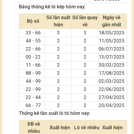
Bảng thống kê lô kép hôm nay:
Số lần xuất
Số lần quay
Ngày về
Bộ số
hiện
về
gần nhất
33 - 66
3
3
18/05/2025
44 - 55
2
2
11/05/2025
22 - 66
2
2
06/07/2025
00 - 22
2
2
13/07/2025
11 - 66
2
2
30/03/2025
88 - 99
2
2
17/08/2025
44 - 99
2
2
02/03/2025
22 - 99
2
2
22/06/2025
22 - 44
2
2
27/04/2025
66 - 77
2
2
20/04/2025
Thống kê tần suất lô tô hôm nay:
ĐB về
Xuất hiện
Lô về nhiều
Xuất hiện
nhiều