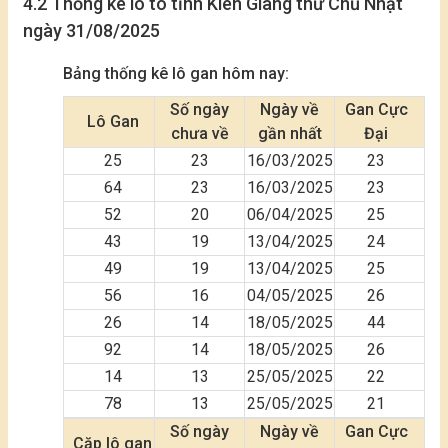
4.2 Thống kê lô tô tỉnh Kiên Giang thứ Chủ Nhật
ngày 31/08/2025
Bảng thống kê lô gan hôm nay:
Số ngày
Ngày về
Gan Cực
Lô Gan
chưa về
gần nhất
Đại
25
23
16/03/2025
23
64
23
16/03/2025
23
52
20
06/04/2025
25
43
19
13/04/2025
24
49
19
13/04/2025
25
56
16
04/05/2025
26
26
14
18/05/2025
44
92
14
18/05/2025
26
14
13
25/05/2025
22
78
13
25/05/2025
21
Số ngày
Ngày về
Gan Cực
Cặp lô gan