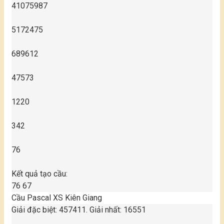
4
1
0
7
5
9
8
7
5
1
7
2
4
7
5
6
8
9
6
1
2
4
7
5
7
3
1
2
2
0
3
4
2
7
6
Kết quả tạo cầu:
76
67
Cầu Pascal XS Kiên Giang
Giải đặc biệt:
457411
. Giải nhất:
16551