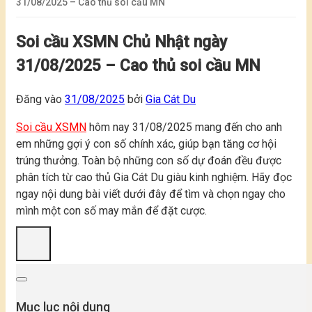
31/08/2025 – Cao thủ soi cầu MN
Soi cầu XSMN Chủ Nhật ngày
31/08/2025 – Cao thủ soi cầu MN
Đăng vào
31/08/2025
bởi
Gia Cát Du
Soi cầu XSMN
hôm nay 31/08/2025
mang đến cho anh
em những gợi ý con số chính xác, giúp bạn tăng cơ hội
trúng thưởng. Toàn bộ những con số dự đoán đều được
phân tích từ cao thủ Gia Cát Du giàu kinh nghiệm. Hãy đọc
ngay nội dung bài viết dưới đây để tìm và chọn ngay cho
mình một con số may mắn để đặt cược.
Mục lục nội dung