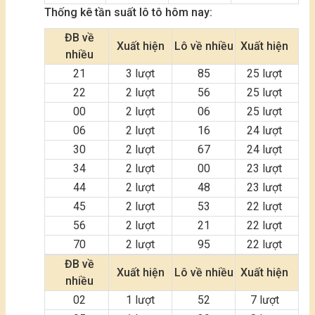
Thống kê tần suất lô tô hôm nay:
ĐB về
Xuất hiện
Lô về nhiều
Xuất hiện
nhiều
21
3 lượt
85
25 lượt
22
2 lượt
56
25 lượt
00
2 lượt
06
25 lượt
06
2 lượt
16
24 lượt
30
2 lượt
67
24 lượt
34
2 lượt
00
23 lượt
44
2 lượt
48
23 lượt
45
2 lượt
53
22 lượt
56
2 lượt
21
22 lượt
70
2 lượt
95
22 lượt
ĐB về
Xuất hiện
Lô về nhiều
Xuất hiện
nhiều
02
1 lượt
52
7 lượt