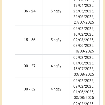
13/04/2025,
06 - 24
5 ngày
25/05/2025,
22/06/2025,
27/07/2025
02/02/2025,
16/02/2025,
15 - 56
5 ngày
02/03/2025,
08/06/2025,
10/08/2025
09/02/2025,
01/06/2025,
00 - 27
4 ngày
13/07/2025,
03/08/2025
02/02/2025,
09/02/2025,
00 - 52
4 ngày
01/06/2025,
03/08/2025
02/02/2025,