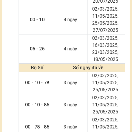
20/07/2025
02/03/2025,
11/05/2025,
00 - 10
4 ngày
25/05/2025,
27/07/2025
02/03/2025,
16/03/2025,
05 - 26
4 ngày
23/03/2025,
18/05/2025
Bộ Số
Số ngày đã về
02/03/2025,
00 - 10 - 78
3 ngày
11/05/2025,
25/05/2025
02/03/2025,
00 - 10 - 85
3 ngày
11/05/2025,
25/05/2025
02/03/2025,
00 - 78 - 85
3 ngày
11/05/2025,