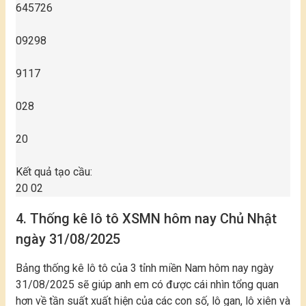
6
4
5
7
2
6
0
9
2
9
8
9
1
1
7
0
2
8
2
0
Kết quả tạo cầu:
20
02
4. Thống kê lô tô XSMN hôm nay Chủ Nhật
ngày 31/08/2025
Bảng thống kê lô tô của 3 tỉnh miền Nam hôm nay ngày
31/08/2025
sẽ giúp anh em có được cái nhìn tổng quan
hơn về tần suất xuất hiện của các con số, lô gan, lô xiên và