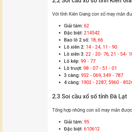
2.2 Soi cầu xổ số tỉnh Kiên Gi
Với tỉnh Kiên Giang con số may mắn đượ
Giải tám:
62
Đặc biệt:
214542
Bao lô 2 số:
18, 66
Lô xiên 2:
14 - 24, 11 - 90
Lô xiên 3:
22 - 20- 76, 21 - 54- 1
Lô kép:
99 - 77
Lô trượt:
98 - 07 - 51 - 01
3 càng:
952 - 069, 349 - 787
4 càng:
1902 - 2287, 5960 - 852
2.3 Soi cầu xổ số tỉnh Đà Lạt
Tổng hợp những con số may mắn được ca
Giải tám:
95
Đặc biệt:
610612