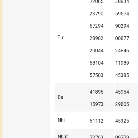
72065
38834
23790
59574
67294
90294
Tư
28902
00877
20044
24846
68104
11989
57503
45385
41896
45954
Ba
15973
29805
Nhì
61112
45325
Nhất
73763
09779