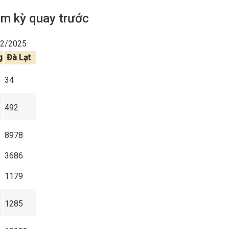
am kỳ quay trước
2/2025
g
Đà Lạt
34
492
8978
3686
1179
1285