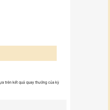
a trên kết quả quay thưởng của kỳ