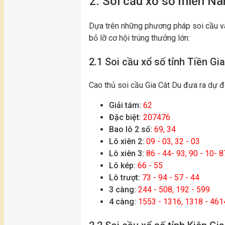
2. Soi cầu xổ số miền N
Dựa trên những phương pháp soi cầu v
bỏ lỡ cơ hội trúng thưởng lớn:
2.1 Soi cầu xổ số tỉnh Tiền Gi
Cao thủ soi cầu Gia Cát Du đưa ra dự đ
Giải tám:
62
Đặc biệt:
207476
Bao lô 2 số:
69, 34
Lô xiên 2:
09 - 03, 32 - 03
Lô xiên 3:
86 - 44- 93, 90 - 10- 8
Lô kép:
66 - 55
Lô trượt:
73 - 94 - 57 - 44
3 càng:
244 - 508, 192 - 599
4 càng:
1553 - 1316, 1318 - 461