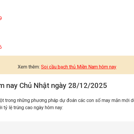
9
6
Xem thêm:
Soi cầu bạch thủ Miền Nam hôm nay
ôm nay Chủ Nhật ngày 28/12/2025
ột trong những phương pháp dự đoán các con số may mắn mới dự
i tỷ lệ trúng cao ngày hôm nay: