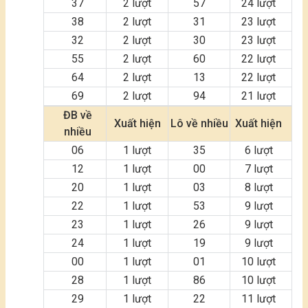
37
2 lượt
57
24 lượt
38
2 lượt
31
23 lượt
32
2 lượt
30
23 lượt
55
2 lượt
60
22 lượt
64
2 lượt
13
22 lượt
69
2 lượt
94
21 lượt
ĐB về
Xuất hiện
Lô về nhiều
Xuất hiện
nhiều
06
1 lượt
35
6 lượt
12
1 lượt
00
7 lượt
20
1 lượt
03
8 lượt
22
1 lượt
53
9 lượt
23
1 lượt
26
9 lượt
24
1 lượt
19
9 lượt
00
1 lượt
01
10 lượt
28
1 lượt
86
10 lượt
29
1 lượt
22
11 lượt