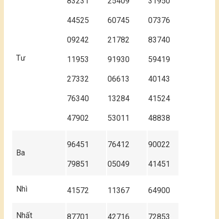
83231
25409
31950
44525
60745
07376
09242
21782
83740
Tư
11953
91930
59419
27332
06613
40143
76340
13284
41524
47902
53011
48838
96451
76412
90022
Ba
79851
05049
41451
Nhì
41572
11367
64900
Nhất
87701
42716
72853