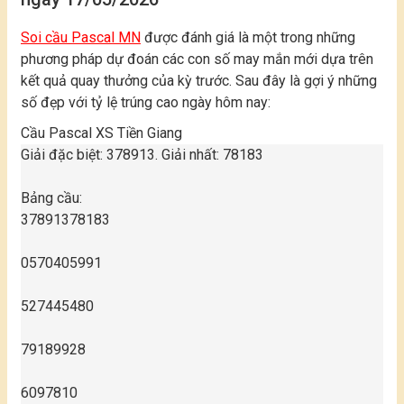
Soi cầu Pascal MN
được đánh giá là một trong những
phương pháp dự đoán các con số may mắn mới dựa trên
kết quả quay thưởng của kỳ trước. Sau đây là gợi ý những
số đẹp với tỷ lệ trúng cao ngày hôm nay:
Cầu Pascal XS Tiền Giang
Giải đặc biệt:
378913
. Giải nhất:
78183
Bảng cầu:
3
7
8
9
1
3
7
8
1
8
3
0
5
7
0
4
0
5
9
9
1
5
2
7
4
4
5
4
8
0
7
9
1
8
9
9
2
8
6
0
9
7
8
1
0