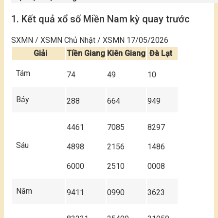
1. Kết quả xổ số Miền Nam kỳ quay trước
SXMN
/
XSMN Chủ Nhật
/
XSMN 17/05/2026
Giải
Tiền Giang
Kiên Giang
Đà Lạt
Tám
74
49
10
Bảy
288
664
949
4461
7085
8297
Sáu
4898
2156
1486
6000
2510
0008
Năm
9411
0990
3623