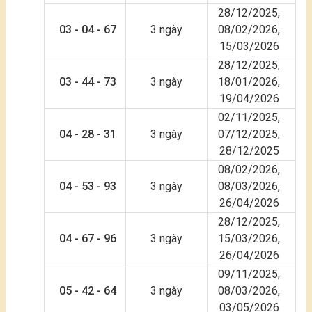
28/12/2025,
03 - 04 - 67
3 ngày
08/02/2026,
15/03/2026
28/12/2025,
03 - 44 - 73
3 ngày
18/01/2026,
19/04/2026
02/11/2025,
04 - 28 - 31
3 ngày
07/12/2025,
28/12/2025
08/02/2026,
04 - 53 - 93
3 ngày
08/03/2026,
26/04/2026
28/12/2025,
04 - 67 - 96
3 ngày
15/03/2026,
26/04/2026
09/11/2025,
05 - 42 - 64
3 ngày
08/03/2026,
03/05/2026