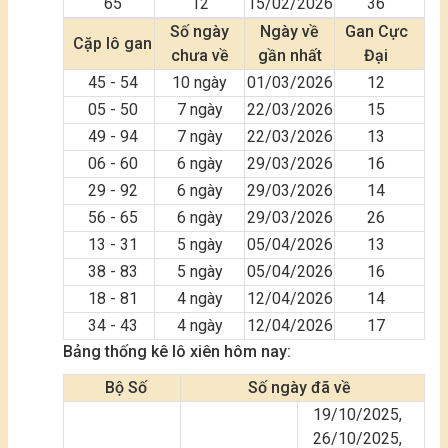
65
12
15/02/2026
36
Số ngày
Ngày về
Gan Cực
Cặp lô gan
chưa về
gần nhất
Đại
45 - 54
10
ngày
01/03/2026
12
05 - 50
7
ngày
22/03/2026
15
49 - 94
7
ngày
22/03/2026
13
06 - 60
6
ngày
29/03/2026
16
29 - 92
6
ngày
29/03/2026
14
56 - 65
6
ngày
29/03/2026
26
13 - 31
5
ngày
05/04/2026
13
38 - 83
5
ngày
05/04/2026
16
18 - 81
4
ngày
12/04/2026
14
34 - 43
4
ngày
12/04/2026
17
Bảng thống kê lô xiên hôm nay:
Bộ Số
Số ngày đã về
19/10/2025,
26/10/2025,