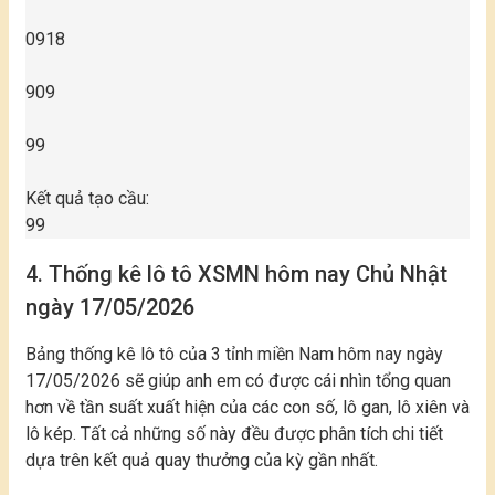
0
9
1
8
9
0
9
9
9
Kết quả tạo cầu:
99
4. Thống kê lô tô XSMN hôm nay Chủ Nhật
ngày 17/05/2026
Bảng thống kê lô tô của 3 tỉnh miền Nam hôm nay ngày
17/05/2026
sẽ giúp anh em có được cái nhìn tổng quan
hơn về tần suất xuất hiện của các con số, lô gan, lô xiên và
lô kép. Tất cả những số này đều được phân tích chi tiết
dựa trên kết quả quay thưởng của kỳ gần nhất.