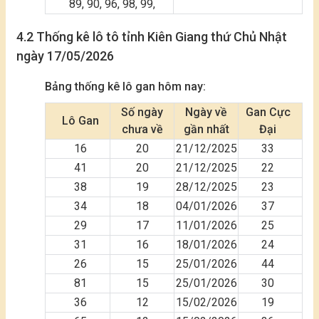
89, 90, 96, 98, 99,
4.2 Thống kê lô tô tỉnh Kiên Giang thứ Chủ Nhật
ngày 17/05/2026
Bảng thống kê lô gan hôm nay:
Số ngày
Ngày về
Gan Cực
Lô Gan
chưa về
gần nhất
Đại
16
20
21/12/2025
33
41
20
21/12/2025
22
38
19
28/12/2025
23
34
18
04/01/2026
37
29
17
11/01/2026
25
31
16
18/01/2026
24
26
15
25/01/2026
44
81
15
25/01/2026
30
36
12
15/02/2026
19