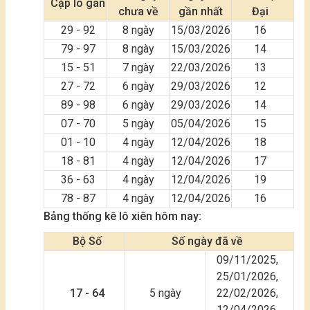
Cặp lô gan
chưa về
gần nhất
Đại
29 - 92
8
ngày
15/03/2026
16
79 - 97
8
ngày
15/03/2026
14
15 - 51
7
ngày
22/03/2026
13
27 - 72
6
ngày
29/03/2026
12
89 - 98
6
ngày
29/03/2026
14
07 - 70
5
ngày
05/04/2026
15
01 - 10
4
ngày
12/04/2026
18
18 - 81
4
ngày
12/04/2026
17
36 - 63
4
ngày
12/04/2026
19
78 - 87
4
ngày
12/04/2026
16
Bảng thống kê lô xiên hôm nay:
Bộ Số
Số ngày đã về
09/11/2025,
25/01/2026,
17 - 64
5 ngày
22/02/2026,
12/04/2026,