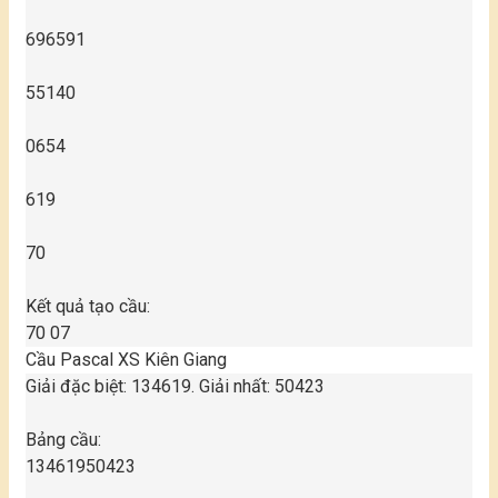
6
9
6
5
9
1
5
5
1
4
0
0
6
5
4
6
1
9
7
0
Kết quả tạo cầu:
70
07
Cầu Pascal XS Kiên Giang
Giải đặc biệt:
134619
. Giải nhất:
50423
Bảng cầu:
1
3
4
6
1
9
5
0
4
2
3