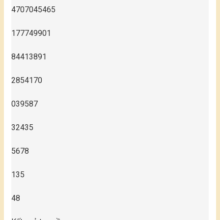
4
7
0
7
0
4
5
4
6
5
1
7
7
7
4
9
9
0
1
8
4
4
1
3
8
9
1
2
8
5
4
1
7
0
0
3
9
5
8
7
3
2
4
3
5
5
6
7
8
1
3
5
4
8