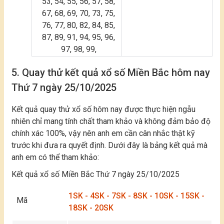
53, 54, 55, 56, 57, 58,
67, 68, 69, 70, 73, 75,
76, 77, 80, 82, 84, 85,
87, 89, 91, 94, 95, 96,
97, 98, 99,
5. Quay thử kết quả xổ số Miền Bắc hôm nay
Thứ 7 ngày 25/10/2025
Kết quả quay thử xổ số hôm nay được thực hiện ngẫu
nhiên chỉ mang tính chất tham khảo và không đảm bảo độ
chính xác 100%, vậy nên anh em cần cân nhắc thật kỹ
trước khi đưa ra quyết định. Dưới đây là bảng kết quả mà
anh em có thể tham khảo:
Kết quả xổ số Miền Bắc Thứ 7 ngày 25/10/2025
1SK
-
4SK
-
7SK
-
8SK
-
10SK
-
15SK
-
Mã
18SK
-
20SK