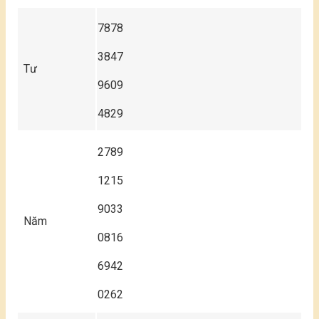
7878
3847
Tư
9609
4829
2789
1215
9033
Năm
0816
6942
0262