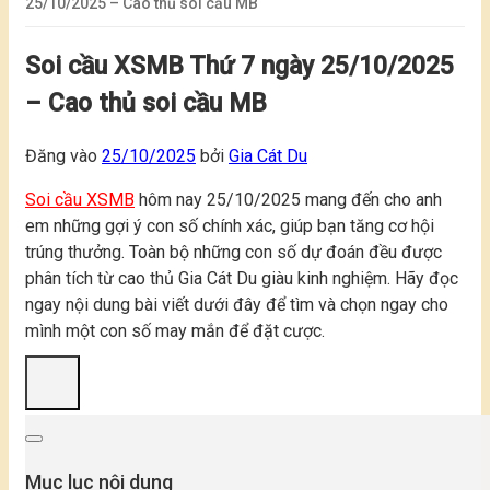
25/10/2025 – Cao thủ soi cầu MB
Soi cầu XSMB Thứ 7 ngày 25/10/2025
– Cao thủ soi cầu MB
Đăng vào
25/10/2025
bởi
Gia Cát Du
Soi cầu XSMB
hôm nay
25/10/2025
mang đến cho anh
em những gợi ý con số chính xác, giúp bạn tăng cơ hội
trúng thưởng. Toàn bộ những con số dự đoán đều được
phân tích từ cao thủ Gia Cát Du giàu kinh nghiệm. Hãy đọc
ngay nội dung bài viết dưới đây để tìm và chọn ngay cho
mình một con số may mắn để đặt cược.
Mục lục nội dung