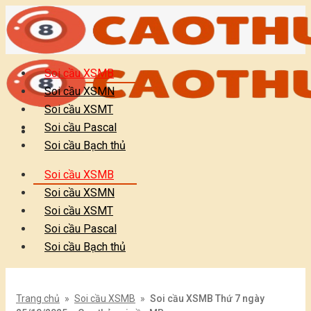
Bỏ
qua
nội
dung
Soi cầu XSMB
Soi cầu XSMN
Soi cầu XSMT
Soi cầu Pascal
Soi cầu Bạch thủ
Soi cầu XSMB
Soi cầu XSMN
Soi cầu XSMT
Soi cầu Pascal
Soi cầu Bạch thủ
Trang chủ
»
Soi cầu XSMB
»
Soi cầu XSMB Thứ 7 ngày