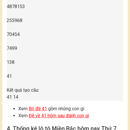
4
8
7
8
1
5
3
2
5
5
9
6
8
7
0
4
5
4
7
4
9
9
1
3
8
4
1
Kết quả tạo cầu:
41
14
Xem
Bộ đề 41
gồm những con gì
Xem
Đề về 41 hôm sau đánh con gì
4. Thống kê lô tô Miền Bắc hôm nay Thứ 7