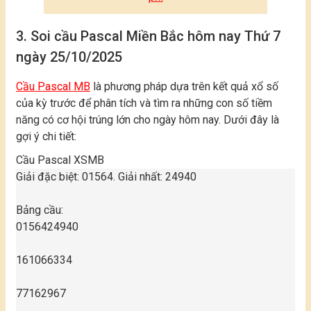
3. Soi cầu Pascal Miền Bắc hôm nay Thứ 7
ngày 25/10/2025
Cầu Pascal MB
là phương pháp dựa trên kết quả xổ số
của kỳ trước để phân tích và tìm ra những con số tiềm
năng có cơ hội trúng lớn cho ngày hôm nay. Dưới đây là
gợi ý chi tiết:
Cầu Pascal XSMB
Giải đặc biệt:
01564
. Giải nhất:
24940
Bảng cầu:
0
1
5
6
4
2
4
9
4
0
1
6
1
0
6
6
3
3
4
7
7
1
6
2
9
6
7