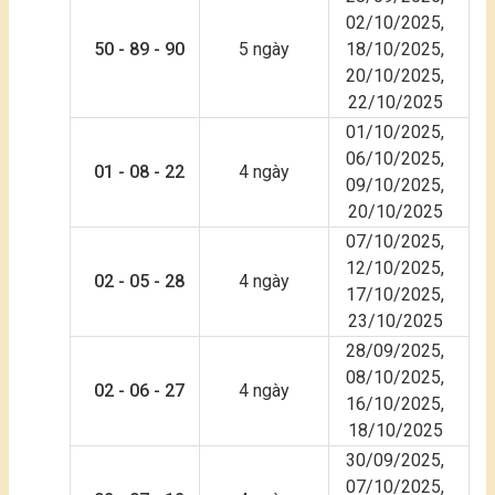
02/10/2025,
50 - 89 - 90
5 ngày
18/10/2025,
20/10/2025,
22/10/2025
01/10/2025,
06/10/2025,
01 - 08 - 22
4 ngày
09/10/2025,
20/10/2025
07/10/2025,
12/10/2025,
02 - 05 - 28
4 ngày
17/10/2025,
23/10/2025
28/09/2025,
08/10/2025,
02 - 06 - 27
4 ngày
16/10/2025,
18/10/2025
30/09/2025,
07/10/2025,