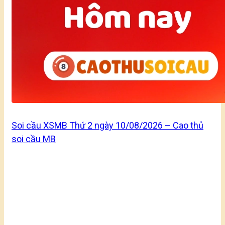
Soi cầu XSMB Thứ 2 ngày 10/08/2026 – Cao thủ
soi cầu MB