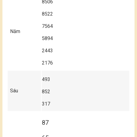
8506
8522
7564
Năm
5894
2443
2176
493
Sáu
852
317
87